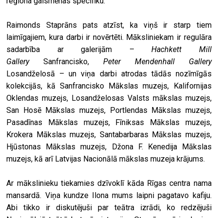
reģiona gaismēnas specifiku.
Raimonds Staprāns pats atzīst, ka viņš ir starp tiem
laimīgajiem, kura darbi ir novērtēti. Māksliniekam ir regulāra
sadarbība ar galerijām –
Hachkett Mill
Gallery
Sanfrancisko,
Peter Mendenhall Gallery
Losandželosā – un viņa darbi atrodas tādās nozīmīgās
kolekcijās, kā Sanfrancisko Mākslas muzejs, Kalifornijas
Oklendas muzejs, Losandželosas Valsts mākslas muzejs,
San Hosē Mākslas muzejs, Portlendas Mākslas muzejs,
Pasadīnas Mākslas muzejs, Fīniksas Mākslas muzejs,
Krokera Mākslas muzejs, Santabarbaras Mākslas muzejs,
Hjūstonas Mākslas muzejs, Džona F. Kenedija Mākslas
muzejs, kā arī Latvijas Nacionālā mākslas muzeja krājums.
Ar mākslinieku tiekamies dzīvoklī kāda Rīgas centra nama
mansardā. Viņa kundze Ilona mums laipni pagatavo kafiju.
Abi tikko ir diskutējuši par teātra izrādi, ko redzējuši