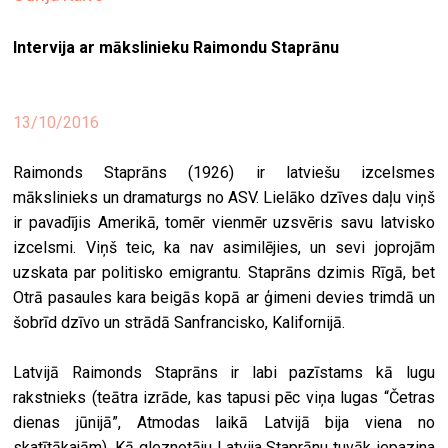
ekrā
Intervija ar mākslinieku Raimondu Staprānu
spiri
by
arte
13/10/2016
gale
Raimonds Staprāns (1926) ir latviešu izcelsmes
ener
mākslinieks un dramaturgs no ASV. Lielāko dzīves daļu viņš
arte
ir pavadījis Amerikā, tomēr vienmēr uzsvēris savu latvisko
izde
izcelsmi. Viņš teic, ka nav asimilējies, un sevi joprojām
uzskata par politisko emigrantu. Staprāns dzimis Rīgā, bet
par
Otrā pasaules kara beigās kopā ar ģimeni devies trimdā un
mu
šobrīd dzīvo un strādā Sanfrancisko, Kalifornijā.
Latvijā Raimonds Staprāns ir labi pazīstams kā lugu
meklēt
rakstnieks (teātra izrāde, kas tapusi pēc viņa lugas “Četras
dienas jūnijā”, Atmodas laikā Latvijā bija viena no
skatītākajām). Kā gleznotāju Latvija Staprānu tuvāk iepazina