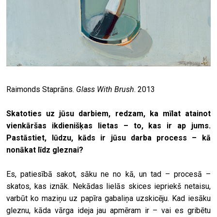
Raimonds Staprāns.
Glass With Brush
. 2013
Skatoties uz jūsu darbiem, redzam, ka mīlat atainot
vienkāršas ikdienišķas lietas – to, kas ir ap jums.
Pastāstiet, lūdzu, kāds ir jūsu darba process – kā
nonākat līdz gleznai?
Es, patiesībā sakot, sāku ne no kā, un tad – procesā –
skatos, kas iznāk. Nekādas lielās skices iepriekš netaisu,
varbūt ko maziņu uz papīra gabaliņa uzskicēju. Kad iesāku
gleznu, kāda vārga ideja jau apmēram ir – vai es gribētu