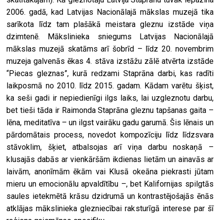
2006. gadā, kad Latvijas Nacionālajā mākslas muzejā tika
sarīkota līdz tam plašākā meistara gleznu izstāde viņa
dzimtenē. Mākslinieka sniegums Latvijas Nacionālajā
mākslas muzejā skatāms arī šobrīd – līdz 20. novembrim
muzeja galvenās ēkas 4. stāva izstāžu zālē atvērta izstāde
“Piecas gleznas”, kurā redzami Staprāna darbi, kas radīti
laikposmā no 2010. līdz 2015. gadam. Kādam varētu šķist,
ka seši gadi ir nepiedienīgi ilgs laiks, lai uzgleznotu darbu,
bet tieši tāda ir Raimonda Staprāna gleznu tapšanas gaita –
lēna, meditatīva – un ilgst vairāku gadu garumā. Šis lēnais un
pārdomātais process, novedot kompozīciju līdz līdzsvara
stāvoklim, šķiet, atbalsojas arī viņa darbu noskaņā –
klusajās dabās ar vienkāršām ikdienas lietām un ainavās ar
laivām, anonīmām ēkām vai Klusā okeāna piekrasti jūtam
mieru un emocionālu apvaldītību –, bet Kalifornijas spilgtās
saules ietekmētā krāsu dzidrumā un kontrastējošajās ēnās
atklājas mākslinieka glezniecībai raksturīgā interese par šī