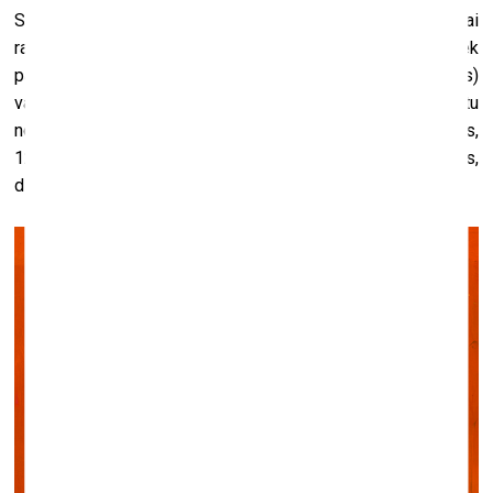
Savā ziņā es sevi pielīdzinu amatniekam – es strādāju, lai
radītu tik labu gleznu, cik varu. Neviena glezna netiek
pabeigta ātrāk par kādiem sešiem mēnešiem (ja palaimējas)
vai gadu. Ir viena mana klišeja, ko es vienmēr saku – ja tu
nodarbojies ar glezniecību, tu glezno 24 stundas. Iespējams,
12 stundas tu guli, bet pārējo laiku, kad kusties, skaties,
dzirdi utt., tev viss paliek atmiņā un tu to izmanto.