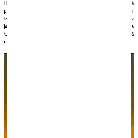
likumu kā zinātnē vai tehnoloģijās. Ja nonāc pie galējā
punkta, kritērijs ir – patīk vai nepatīk. Kad pašam patīk, tad ir
labi. Citam var arī nepatikt. Vēl viena mana klišeja – es sev
jautāju, vai šo gleznu, ja tā būtu kāda cita autora darbs, es
turētu pie sienas, gribētu uz to skatīties atkal un atkal? Ja tā
nav, tad es gleznu atkal nesu uz studiju vai nolieku malā.