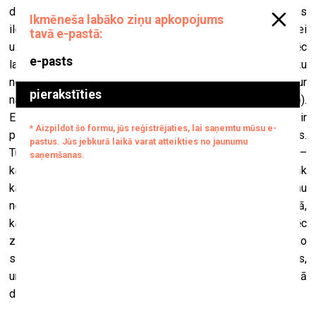
domāju, skatos un mēģinu iejusties procesā. Dažkārt tas
ilgst vairākus gadus. Piemēram, esmu gleznas jau pa pusei
uzgleznojis, man tās nepatīk un es tās nolieku malā. Pēc
laika izvelku gleznas ārā un gleznoju tālāk. Atkal nolieku
nost. Mums ir trīs stāvu māja (kā jau Sanfrancisko – tā kā tur
nav daudz zemes, mājas ir ļoti šauras un stiepjas augšup).
Es gleznoju pirmajā stāvā un tad, kad man šķiet, ka glezna ir
pabeigta, es to uznesu augšā un piekaru istabā pie sienas.
Turpinu vērot. Tās var būt dienas, nedēļas, un parasti ir tā –
kad liekas, ka tur ir kaut kas ļoti labs un ģeniāls, pēkšņi sāk
kaut kas traucēt un krist uz nerviem, un tad es atkal gleznu
nesu uz studiju. Tā tās gleznas iet augšā–lejā, augšā–lejā,
kamēr es tās atstāju augšā. Es ļoti skaidri zinu, ka pēc
zināma laika es kaut ko atkal mēģināšu uzlabot. Angliski to
sauc par
apple-polisher
. Es neesmu romantiķis pēc dabas,
un glezniecībā es nekā romantiska neredzu – tas ir kā
darbs.