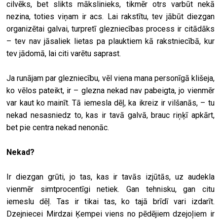
cilvēks, bet slikts mākslinieks, tikmēr otrs varbūt nekā
nezina, toties viņam ir acs. Lai rakstītu, tev jābūt diezgan
organizētai galvai, turpretī glezniecības process ir citādāks
– tev nav jāsaliek lietas pa plauktiem kā rakstniecībā, kur
tev jādomā, lai citi varētu saprast.
Ja runājam par glezniecību, vēl viena mana personīgā klišeja,
ko vēlos pateikt, ir – glezna nekad nav pabeigta, jo vienmēr
var kaut ko mainīt. Tā iemesla dēļ, ka ikreiz ir vilšanās, – tu
nekad nesasniedz to, kas ir tavā galvā, brauc riņķī apkārt,
bet pie centra nekad nenonāc.
Nekad?
Ir diezgan grūti, jo tas, kas ir tavās izjūtās, uz audekla
vienmēr simtprocentīgi netiek. Gan tehnisku, gan citu
iemeslu dēļ. Tas ir tikai tas, ko tajā brīdī vari izdarīt.
Dzejniecei Mirdzai Ķempei viens no pēdējiem dzejoļiem ir