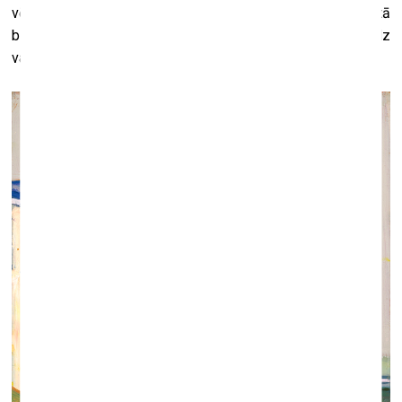
vēl varēju atļauties atsevišķu studiju Sanfrancisko, man tā
bija kopā ar kādu restauratoru – es no viņa iemācījos daudz
vairāk, kā visās skolās, kur esmu bijis.