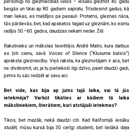
personīgi no glezniecības vēlos – iesāku gleznot 40. gadu
beigās un tikai ap 80. gadiem sapratu. Trīsdesmit gadus, kā
man liekas, es maldījos pa pasauli. Protams, gleznas nāca,
tās pārdevās, bet, kad apskatos tagad uz gleznām, ko esmu
radījis 50.–60. gados, daudzas nekam neder. Žēl.
Rakstnieks un mākslas teorētiķis Andrē Malro, kura darbus
es ļoti cienu, savā
Voices of Silence
(“Klusuma balsis”)
apraksta glezniecību. Viņš raksta, ka gleznotājam ir acs, bet
ne divdesmit, un, ja tu pietiekoši ilgi dzīvo, paiet daudzi gadi,
pirms tu sāc redzēt ar savu aci.
Bet vide, kas bija ap jums tajā laika, vai tā jūs
ietekmēja? Varbūt tikāties ar kādiem tā laika
māksliniekiem, literātiem, kuri atstājuši ietekmes?
Tikos, bet mazāk, nekā daudzi citi. Kad Kalifornijā iesāku
studēt, mūsu kursā bija 30 cerīgi studenti, bet lielākā daļa