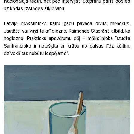
Nacionālajā teātrī, bet pēc intervijas Staprānu pāris dosies
uz kādas izstādes atklāšanu.
Latvijā mākslinieks katru gadu pavada divus mēnešus.
Jautāts, vai viņš te arī glezno, Raimonds Staprāns atbild, ka
neglezno. Praktisku apsvērumu dēļ – mākslinieka “studija
Sanfrancisko ir notašķīta ar krāsu no galvas līdz kājām,
dzīvoklī tas nebūtu iespējams”.