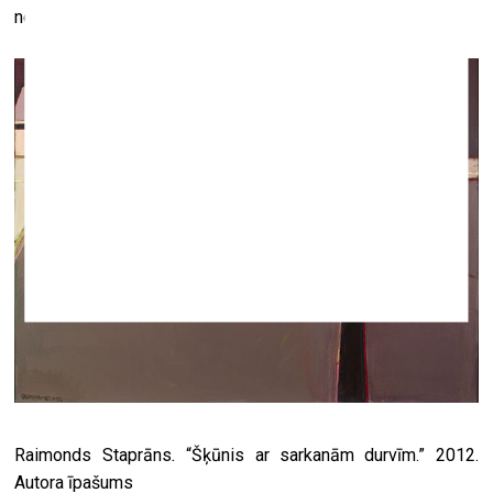
nevar.
Raimonds Staprāns
.
“Šķūnis ar sarkanām durvīm.” 2012.
Autora īpašums