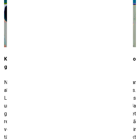
Kad par to runājat, šķiet, ka jūs uz bezpriekšmetisko
glezniecību raugāties nedaudz skeptiski un ironiski.
Ne pārāk. Es arī savus tagadējos darbus uzskatu par
abstrakcijām – formas ir reālistiskas, bet tomēr abstraktas.
Lai arī lielāko daļu no milzīgajiem audekliem esmu sagriezis
un pārgleznojis, neesmu no abstrakcijas nekur aizgājis. Ja
gleznoju kādu priekšmetu, es uz to pa daļai skatos, bet
rezultāts nav reālistisks – es to pārstrādāju abstraktā
veidā. Man tā vismaz liekas. Bet vispār, gleznojot man ir
tāds cinisks skatījums. (
Smejas
.) Bez tā mūsdienās iztikt