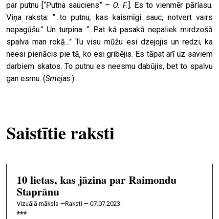
par putnu [“Putna sauciens” –
O. F.
]. Es to vienmēr pārlasu.
Viņa raksta: “...to putnu, kas kaismīgi sauc, notvert vairs
nepagūšu.” Un turpina: “...Pat kā pasakā nepaliek mirdzošā
spalva man rokā...” Tu visu mūžu esi dzejojis un redzi, ka
neesi pienācis pie tā, ko esi gribējis. Es tāpat arī uz saviem
darbiem skatos. To putnu es neesmu dabūjis, bet to spalvu
gan esmu. (
Smejas
.)
Saistītie raksti
10 lietas, kas jāzina par Raimondu
Staprānu
vizuālā māksla —
Raksti — 07.07.2023.
***