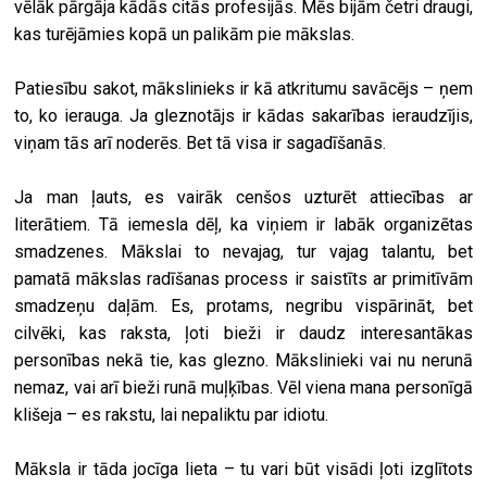
vēlāk pārgāja kādās citās profesijās. Mēs bijām četri draugi,
kas turējāmies kopā un palikām pie mākslas.
Patiesību sakot, mākslinieks ir kā atkritumu savācējs – ņem
to, ko ierauga. Ja gleznotājs ir kādas sakarības ieraudzījis,
viņam tās arī noderēs. Bet tā visa ir sagadīšanās.
Ja man ļauts, es vairāk cenšos uzturēt attiecības ar
literātiem. Tā iemesla dēļ, ka viņiem ir labāk organizētas
smadzenes. Mākslai to nevajag, tur vajag talantu, bet
pamatā mākslas radīšanas process ir saistīts ar primitīvām
smadzeņu daļām. Es, protams, negribu vispārināt, bet
cilvēki, kas raksta, ļoti bieži ir daudz interesantākas
personības nekā tie, kas glezno. Mākslinieki vai nu nerunā
nemaz, vai arī bieži runā muļķības. Vēl viena mana personīgā
klišeja – es rakstu, lai nepaliktu par idiotu.
Māksla ir tāda jocīga lieta – tu vari būt visādi ļoti izglītots