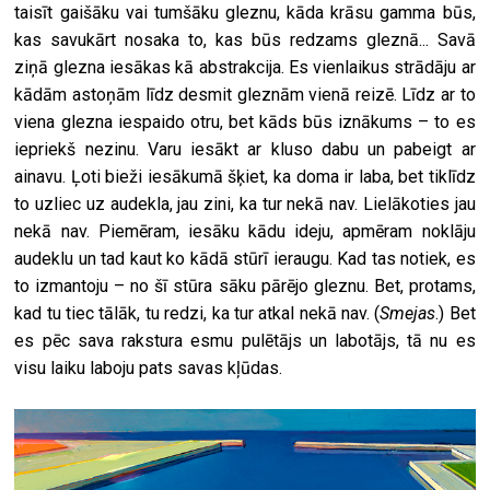
taisīt gaišāku vai tumšāku gleznu, kāda krāsu gamma būs,
kas savukārt nosaka to, kas būs redzams gleznā... Savā
ziņā glezna iesākas kā abstrakcija. Es vienlaikus strādāju ar
kādām astoņām līdz desmit gleznām vienā reizē. Līdz ar to
viena glezna iespaido otru, bet kāds būs iznākums – to es
iepriekš nezinu. Varu iesākt ar kluso dabu un pabeigt ar
ainavu. Ļoti bieži iesākumā šķiet, ka doma ir laba, bet tiklīdz
to uzliec uz audekla, jau zini, ka tur nekā nav. Lielākoties jau
nekā nav. Piemēram, iesāku kādu ideju, apmēram noklāju
audeklu un tad kaut ko kādā stūrī ieraugu. Kad tas notiek, es
to izmantoju – no šī stūra sāku pārējo gleznu. Bet, protams,
kad tu tiec tālāk, tu redzi, ka tur atkal nekā nav. (
Smejas
.) Bet
es pēc sava rakstura esmu pulētājs un labotājs, tā nu es
visu laiku laboju pats savas kļūdas.