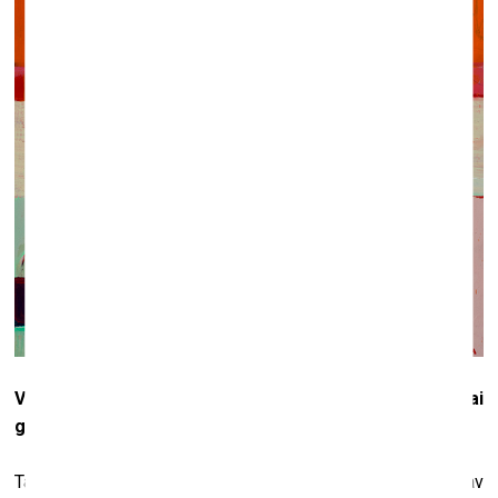
Vai ir iespējams aprakstīt vārdos – kā var zināt vai
gleznā “ir” vai “nekā nav”?
Tas ir ļoti subjektīvs process, kā jau visa māksla – tajā nav