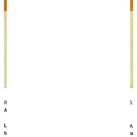
Raimonds Staprāns. “Saulespuķe saulrietā.” 2010–2015.
Autora īpašums
Laiks jau tikai pasaka, vai darbam ir vērtība vai nav,
tomēr kā jums šķiet, kas tad ir tas, kas ļauj cilvēku