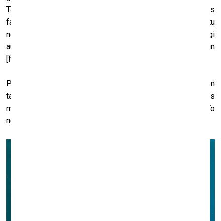
Tajā laikā Kalifornijas Universitātes Bērklijā glezniecības
fakultāte definēja – tev jāglezno bezpriekšmetiski, bez tā tu
nevari iztikt. Modē bija abstraktā glezniecība, milzīgi
audekli. Arī es gleznoju lielos audeklus [Viktora] Vazarelli un
[Īva] Kleina garā.
Protams, kad ar kritisku aci skaties, tu redzi, ka bieži vien
tas ir liels audekls, bet maza glezniņa. Un reizēm cits ir tāds
meistars, kurš uzglezno mazu glezniņu, bet tā ir liela. To
nevar aprēķināt.