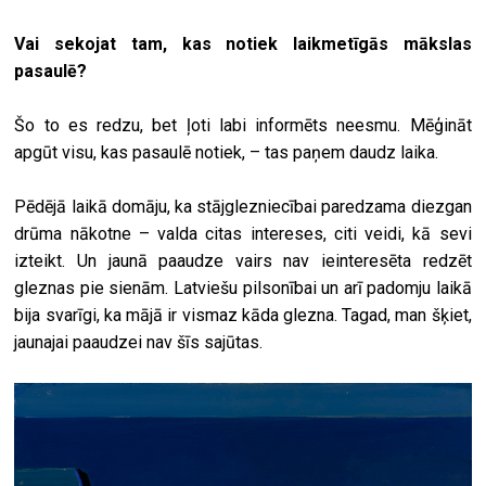
Vai sekojat tam, kas notiek laikmetīgās mākslas
pasaulē?
Šo to es redzu, bet ļoti labi informēts neesmu. Mēģināt
apgūt visu, kas pasaulē notiek, – tas paņem daudz laika.
Pēdējā laikā domāju, ka stājglezniecībai paredzama diezgan
drūma nākotne – valda citas intereses, citi veidi, kā sevi
izteikt. Un jaunā paaudze vairs nav ieinteresēta redzēt
gleznas pie sienām. Latviešu pilsonībai un arī padomju laikā
bija svarīgi, ka mājā ir vismaz kāda glezna. Tagad, man šķiet,
jaunajai paaudzei nav šīs sajūtas.