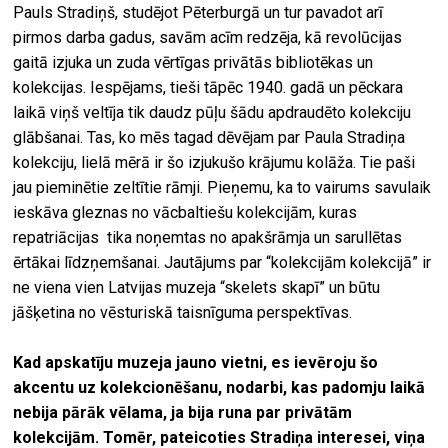
Pauls Stradiņš, studējot Pēterburgā un tur pavadot arī
pirmos darba gadus, savām acīm redzēja, kā revolūcijas
gaitā izjuka un zuda vērtīgas privātās bibliotēkas un
kolekcijas. Iespējams, tieši tāpēc 1940. gadā un pēckara
laikā viņš veltīja tik daudz pūļu šādu apdraudēto kolekciju
glābšanai. Tas, ko mēs tagad dēvējam par Paula Stradiņa
kolekciju, lielā mērā ir šo izjukušo krājumu kolāža. Tie paši
jau pieminētie zeltītie rāmji. Pieņemu, ka to vairums savulaik
ieskāva gleznas no vācbaltiešu kolekcijām, kuras
repatriācijas tika noņemtas no apakšrāmja un sarullētas
ērtākai līdzņemšanai. Jautājums par “kolekcijām kolekcijā” ir
ne viena vien Latvijas muzeja “skelets skapī” un būtu
jāšķetina no vēsturiskā taisnīguma perspektīvas.
Kad apskatīju muzeja jauno vietni, es ievēroju šo
akcentu uz kolekcionēšanu, nodarbi, kas padomju laikā
nebija pārāk vēlama, ja bija runa par privātām
kolekcijām. Tomēr, pateicoties Stradiņa interesei, viņa