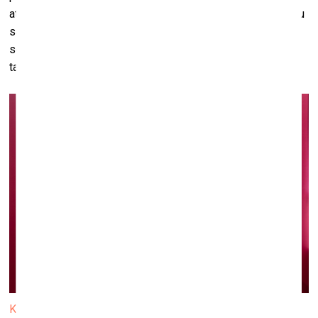
attieksme pret pasākumiem pandēmijas ierobežošanai būtu
savādāka, ja visvairāk skartie būtu gados jaunie, nevis
seniori. Līdzīga ignorance pret sociāli marginālām grupām
taču bija vērojama arī AIDS epidēmijas aizsākumos.
Kadrs no Katrīnas Neiburgas videodarba “Mantegaca un