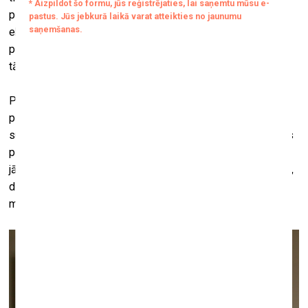
par cilvēku labbūtību ir tiešā sasaistē ar pārējās
ekosistēmas stāvokli – dzīvnieku populācijām, augu
pasauli. Sapratnei par veselību jākļūst planetārai, vai arī
tādas nav vispār.
Pirms 60 gadiem, kad jaundibinātais muzejs vēra durvis
pirmajiem, kosmosā devās mūsu ekspozīcijā aplūkojamā
sunīte Černuška un Gagarins, bet reti kurš tolaik aizdomājās
par veselību planetārā mērogā. Priekšstatiem mainoties,
jāmainās arī muzejam – stāstīt par ievērojamiem mediķiem,
diagnostikas un ārstniecības progresu vien šobrīd ir par
maz.