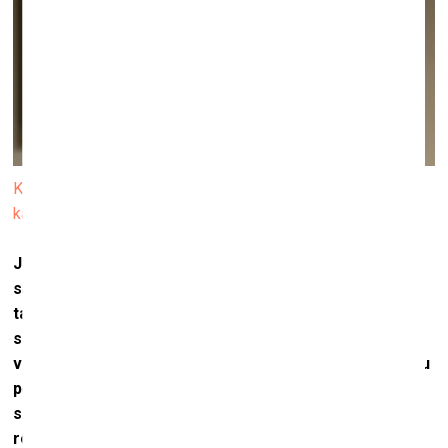
Kadrs no Katrīnas Neiburgas videodarba “Klāra Fonti un
kailā krūts” (2020)
Ja palūkojamies uz aizvadīto gadu un 2021. gada
sākumu, medicīna ir kļuvusi par tēmu numurs viens. Un
tai ir parādījusies arī politiska nokrāsa – vakcīnu
sacīkste, sacensība starp “Rietumu” un Krievijas
vakcīnu, ko stāda priekšā kā “nākamo krievu panākumu
pēc kosmosa”, sava veida ietekmes sfēru sadalīšana,
saistīta ar tās vai citas vakcīnas izplatīšanu. Tāpat
rodas jautājumi saistībā ar taisnīgu pieeju šāda veida