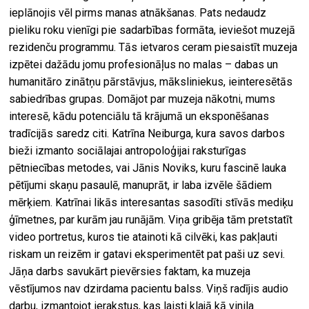
ieplānojis vēl pirms manas atnākšanas. Pats nedaudz
pieliku roku vienīgi pie sadarbības formāta, ieviešot muzejā
rezidenču programmu. Tās ietvaros ceram piesaistīt muzeja
izpētei dažādu jomu profesionāļus no malas – dabas un
humanitāro zinātņu pārstāvjus, māksliniekus, ieinteresētās
sabiedrības grupas. Domājot par muzeja nākotni, mums
interesē, kādu potenciālu tā krājumā un eksponēšanas
tradīcijās saredz citi. Katrīna Neiburga, kura savos darbos
bieži izmanto sociālajai antropoloģijai raksturīgas
pētniecības metodes, vai Jānis Noviks, kuru fascinē lauka
pētījumi skaņu pasaulē, manuprāt, ir laba izvēle šādiem
mērķiem. Katrīnai likās interesantas sasodīti stīvās mediķu
ģīmetnes, par kurām jau runājām. Viņa gribēja tām pretstatīt
video portretus, kuros tie atainoti kā cilvēki, kas pakļauti
riskam un reizēm ir gatavi eksperimentēt pat paši uz sevi.
Jāņa darbs savukārt pievērsies faktam, ka muzeja
vēstījumos nav dzirdama pacientu balss. Viņš radījis audio
darbu, izmantojot ierakstus, kas laisti klajā kā vinila