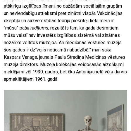
atšķirīgu izglītības līmeni, no dažādām sociālajām grupām
un neviendabīgu attieksmi pret zinātni vispār. Vakcinācijas
skeptiķi un sazvērestības teoriju piekritēji lielā mērā ir
“mūsu” pašu
radījums
, rezultāts tam, ka gadu desmitiem
mūsu valstī nav investēts izglītības sistēmā vai zinātnes
nozarēm veltītos muzejos. Arī medicīnas vēstures muzejs
šos gadus ir dzīvojis neticamā nabadzībā,” man saka
Kaspars Vanags, jaunais Paula Stradiņa Medicīnas vēstures
muzeja direktors. Muzeja kolekcijas veidošanās aizsākumi
meklējami vēl 1930. gados, bet ēka Antonijas ielā vēra durvis
apmeklētājiem 1961. gadā.