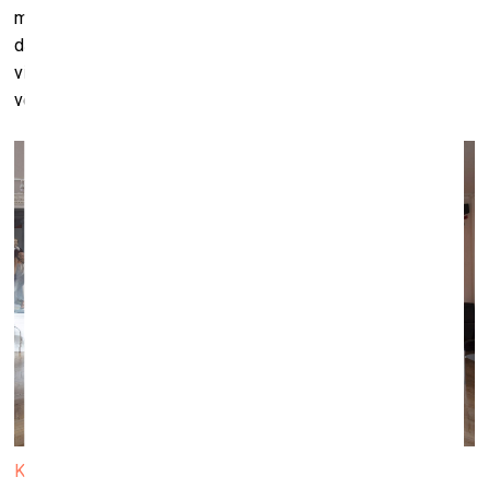
mums rīkoties – noņemt šo attēlu? Vai arī piezīmēt klāt
dažas sievietes? Atstāt, kā ir? Bet, ja atstāt, tad kāpēc
vispār te kaut ko mainīt? Muzeja autentiskumu savienot ar
vēsturisko taisnīgumu nav vienkārši.
Kristaps un Kaspars Zariņš, Vija Zariņa, Atis Kampars