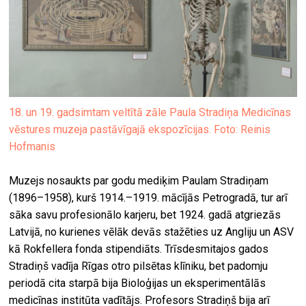
18. un 19. gadsimtam veltītā zāle Paula Stradiņa Medicīnas
vēstures muzeja pastāvīgajā ekspozīcijas. Foto: Reinis
Hofmanis
Muzejs nosaukts par godu mediķim Paulam Stradiņam
(1896–1958), kurš 1914.–1919. mācījās Petrogradā, tur arī
sāka savu profesionālo karjeru, bet 1924. gadā atgriezās
Latvijā, no kurienes vēlāk devās stažēties uz Angliju un ASV
kā Rokfellera fonda stipendiāts. Trīsdesmitajos gados
Stradiņš vadīja Rīgas otro pilsētas klīniku, bet padomju
periodā cita starpā bija Bioloģijas un eksperimentālās
medicīnas institūta vadītājs. Profesors Stradiņš bija arī