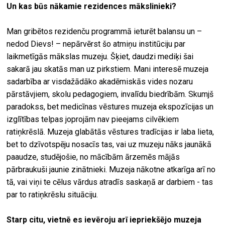
Un kas būs nākamie rezidences mākslinieki?
Man gribētos rezidenču programmā ieturēt balansu un –
nedod Dievs! – nepārvērst šo atmiņu institūciju par
laikmetīgās mākslas muzeju. Šķiet, daudzi mediķi šai
sakarā jau skatās man uz pirkstiem. Mani interesē muzeja
sadarbība ar visdažādāko akadēmiskās vides nozaru
pārstāvjiem, skolu pedagogiem, invalīdu biedrībām. Skumjš
paradokss, bet medicīnas vēstures muzeja ekspozīcijas un
izglītības telpas joprojām nav pieejams cilvēkiem
ratiņkrēslā. Muzeja glabātās vēstures tradīcijas ir laba lieta,
bet to dzīvotspēju nosacīs tas, vai uz muzeju nāks jaunākā
paaudze, studējošie, no mācībām ārzemēs mājās
pārbraukuši jaunie zinātnieki. Muzeja nākotne atkarīga arī no
tā, vai viņi te cēlus vārdus atradīs saskaņā ar darbiem - tas
par to ratiņkrēslu situāciju.
Starp citu, vietnē es ievēroju arī iepriekšējo muzeja