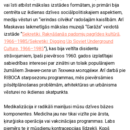
vai īsti atbilst mākslas izstādes formātam, jo primāri bija
centrēta uz ikdienas dzīves sociālpolitiskajiem aspektiem,
mediju vēsturi un “ierindas cilvēka” radošajām kaislībām. Arī
Maskavas laikmetīgās mākslas muzejā “Garāža” veidotā
izstāde “
Sekretiki. Rakņāšanās padomju pagrīdes kultūrā,
1966–1985/Sekretiki: Digging Up Soviet Underground
Culture, 1966–1985
”), kas bija veltīta disidentu
strāvojumiem, īpaši pievērsos 1960. gados izplatītajai
sabiedrības interesei par zinātni un tolaik populārajiem
žurnāliem
Знание-сила
un
Техника молодёжи
. Arī darbā pie
RIBOCA starpsezonu programmas, mēs pievērsāmies
pilsētplānošanas problēmām, arhitektūras un urbānisma
vēsturei no ikdienas skatpunkta.
Medikalizācija ir radikāli mainījusi mūsu dzīves bāzes
komponentes. Medicīna jau nav tikai vizīte pie ārsta,
ķirurģiska operācija vai vakcinācijas programmas. Labs
piemērs te ir mūsdienu kontracepcijas līdzekļi. Kopš