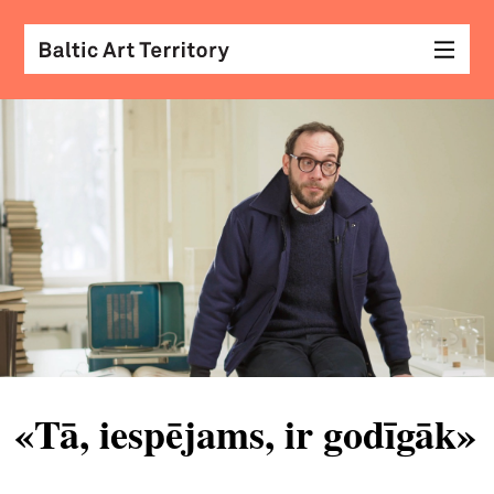
vizu
māk
sar
ar
kole
arhi
diza
&
«Tā, iespējams, ir godīgāk»
mod
skat
&