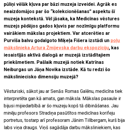
pūliņi vēlāk kļuva par bāzi muzeja izveidei. Agrāk es
neaizdomājos par šo “kolekcionēšanas” aspektu šī
muzeja kontekstā. Vēl jāsaka, ka Medicīnas vēstures
muzejs pēdējos gados kļuvis par nozīmīgu platformu
vairākiem mākslas projektiem. Var atcerēties ar
Purvīša balvu godalgoto Miķeļa Fišera izstādi un
poļu
mākslinieka Artura Žmijevska darbu ekspozīciju
, kas
iesaistījās aktīvā dialogā ar muzejā izstādītajiem
priekšmetiem. Pašlaik muzejā notiek Katrīnas
Neiburgas un Jāņa Novika izstāde. Kā tu redzi šo
māksliniecisko dimensiju muzejā?
Vēsturiski, sākot jau ar Senās Romas Galēnu, medicīna tiek
interpretēta gan kā amats, gan māksla. Mākslas pasaule ir
bijusi mijiedarbībā ar šo muzeju kopš tā dibināšanas. Jau
minēju profesors Stradiņa pasūtītos medicīnas korifeju
portretus, tostarp arī profesoram Jānim Tillbergam, kurš bija
labs viņa draugs. Viņš sagādāja darbu māksliniekiem, kas