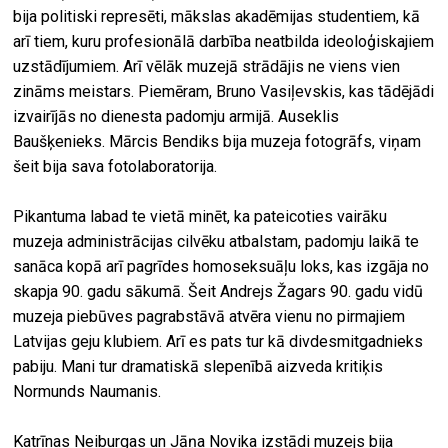
bija politiski represēti, mākslas akadēmijas studentiem, kā
arī tiem, kuru profesionālā darbība neatbilda ideoloģiskajiem
uzstādījumiem. Arī vēlāk muzejā strādājis ne viens vien
zināms meistars. Piemēram, Bruno Vasiļevskis, kas tādējādi
izvairījās no dienesta padomju armijā. Auseklis
Baušķenieks. Mārcis Bendiks bija muzeja fotogrāfs, viņam
šeit bija sava fotolaboratorija.
Pikantuma labad te vietā minēt, ka pateicoties vairāku
muzeja administrācijas cilvēku atbalstam, padomju laikā te
sanāca kopā arī pagrīdes homoseksuāļu loks, kas izgāja no
skapja 90. gadu sākumā. Šeit Andrejs Žagars 90. gadu vidū
muzeja piebūves pagrabstāvā atvēra vienu no pirmajiem
Latvijas geju klubiem. Arī es pats tur kā divdesmitgadnieks
pabiju. Mani tur dramatiskā slepenībā aizveda kritiķis
Normunds Naumanis.
Katrīnas Neiburgas un Jāņa Novika izstādi muzejs bija