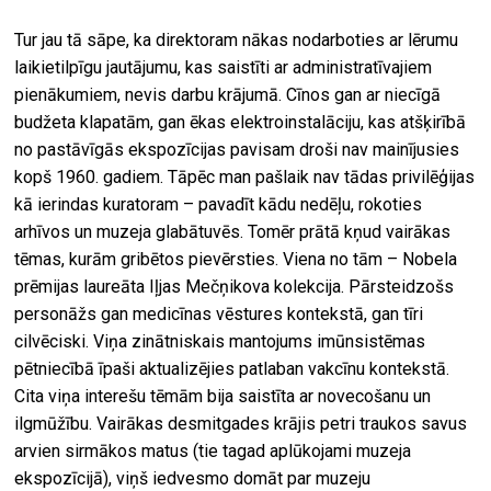
Tur jau tā sāpe, ka direktoram nākas nodarboties ar lērumu
laikietilpīgu jautājumu, kas saistīti ar administratīvajiem
pienākumiem, nevis darbu krājumā. Cīnos gan ar niecīgā
budžeta klapatām, gan ēkas elektroinstalāciju, kas atšķirībā
no pastāvīgās ekspozīcijas pavisam droši nav mainījusies
kopš 1960. gadiem. Tāpēc man pašlaik nav tādas privilēģijas
kā ierindas kuratoram – pavadīt kādu nedēļu, rokoties
arhīvos un muzeja glabātuvēs. Tomēr prātā kņud vairākas
tēmas, kurām gribētos pievērsties. Viena no tām – Nobela
prēmijas laureāta Iļjas Mečņikova kolekcija. Pārsteidzošs
personāžs gan medicīnas vēstures kontekstā, gan tīri
cilvēciski. Viņa zinātniskais mantojums imūnsistēmas
pētniecībā īpaši aktualizējies patlaban vakcīnu kontekstā.
Cita viņa interešu tēmām bija saistīta ar novecošanu un
ilgmūžību. Vairākas desmitgades krājis petri traukos savus
arvien sirmākos matus (tie tagad aplūkojami muzeja
ekspozīcijā), viņš iedvesmo domāt par muzeju