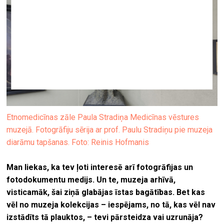
Etnomedicīnas zāle Paula Stradiņa Medicīnas vēstures
muzejā. Fotogrāfiju sērija ar prof. Paulu Stradiņu pie muzeja
diarāmu tapšanas. Foto: Reinis Hofmanis
Man liekas, ka tev ļoti interesē arī fotogrāfijas un
fotodokumentu medijs. Un te, muzeja arhīvā,
visticamāk, šai ziņā glabājas īstas bagātības. Bet kas
vēl no muzeja kolekcijas – iespējams, no tā, kas vēl nav
izstādīts tā plauktos, – tevi pārsteidza vai uzrunāja?