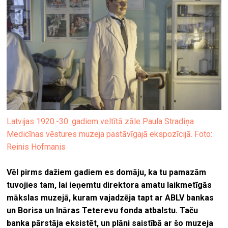
Latvijas 1920.-30. gadiem veltītā zāle Paula Stradiņa
Medicīnas vēstures muzeja pastāvīgajā ekspozīcijā. Foto:
Reinis Hofmanis
Vēl pirms dažiem gadiem es domāju, ka tu pamazām
tuvojies tam, lai ieņemtu direktora amatu laikmetīgās
mākslas muzejā, kuram vajadzēja tapt ar ABLV bankas
un Borisa un Ināras Teterevu fonda atbalstu. Taču
banka pārstāja eksistēt, un plāni saistībā ar šo muzeja