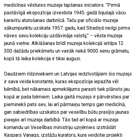
medicīnas vēstures muzeja tapšanas iniciators. “Pirmā
pastāvīgā ekspozīcija izveidota 1945. gadā bijušajā vācu
karavīru atutošanas darbnīcā. Taču par oficiālo muzeja
sākumpunktu uzskata 1957. gadu, kad Stradiņš neilgi pirms
nāves savu kolekciju uzdāvināja valstij,” – vēsta muzeja
jaunā vietne. Atklāšanas brīdī muzeja kolekcijā ietilpa 12
300 dažādu priekšmetu un vairāk nekā 9000 senu grāmatu,
kopš tā laika kolekcija ir tikai augusi.
Daudziem rīdziniekiem un Latvijas iedzīvotājiem šis muzejs
ir sava veida konstante, kuras ekspozīcija iepazīta vēl
bērnībā, bet nākamais apmeklējums parasti tiek plānots jau
kopā ar paša bērniem. Laika gaitā muzejs ir pārvērsties par
pieminekli pats sev, lai arī pārmaiņu temps gan medicīnā,
gan sabiedrības uzskatos par veselību būtu prasījis jaunas
pieejas arī muzeja darbībā. Tās tad arī kopā ar muzeja
komandu un Veselības ministriju uzņēmies izstrādāt
Kaspars Vanags, izstāžu kurators, kura veidotie projekti