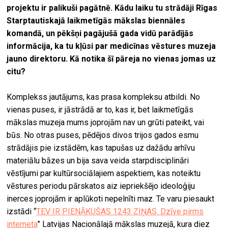
projektu ir palikuši pagātnē. Kādu laiku tu strādāji Rīgas
Starptautiskajā laikmetīgās mākslas biennāles
komandā, un pēkšņi pagājušā gada vidū parādījās
informācija, ka tu kļūsi par medicīnas vēstures muzeja
jauno direktoru. Kā notika šī pāreja no vienas jomas uz
citu?
Komplekss jautājums, kas prasa kompleksu atbildi. No
vienas puses, ir jāstrādā ar to, kas ir, bet laikmetīgās
mākslas muzeja mums joprojām nav un grūti pateikt, vai
būs. No otras puses, pēdējos divos trijos gados esmu
strādājis pie izstādēm, kas tapušas uz dažādu arhīvu
materiālu bāzes un bija sava veida starpdisciplināri
vēstījumi par kultūrsociālajiem aspektiem, kas noteiktu
vēstures periodu pārskatos aiz iepriekšējo ideoloģiju
inerces joprojām ir aplūkoti nepelnīti maz. Te varu piesaukt
izstādi “
TEV IR PIENĀKUŠAS 1243 ZIŅAS. Dzīve pirms
interneta
” Latvijas Nacionālajā mākslas muzejā, kura diez