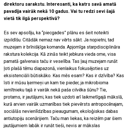
direktoru sarakstu. Interesanti, ka katrs savā amatā
pavadīja vairāk nekā 10 gadus. Vai tu redzi sevi šajā
vietā tik ilgā perspektīvā?
Es sev apsolīju, ka “piecgades” plānu es šeit noteikti
izpildīšu. Citādāk nemaz nav vērts sākt. Ja nopietni, tad
muzejam ir brīnišķīga komanda. Apjomīga starpdisciplināra
rakstura kolekcija. Kā zinās teikt jebkura vieda ome, visa
pamatā galvenais taču ir veselība. Tas ļauj muzejam runāt
ļoti plašā tēmu diapazonā, vienlaikus fokusējoties uz
eksistenciāli būtiskāko. Kas mēs esam? Kas ir dzīvība? Kas
īsti ir mūsu ķermeņi un kam tie pieder, ja mikrobioma
iemītnieku tajā ir vairāk nekā paša cilvēka šūnu? Tie,
protams, ir jautājumi, kas tiek uzdoti arī laikmetīgajā mākslā,
kurā arvien vairāk uzmanības tiek pievērsts antropocēnajam,
sociālās nevienlīdzības pieaugumam, ekoloģiskas dabas
antiutopiju scenārijiem. Taču man liekas, ka reizēm par šiem
jautājumiem labāk ir runāt tieši, nevis ar mākslas