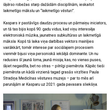
šķērso robežas starp dažādām disciplīnām, ieskaitot
laikmetīgo mākslu un “laikmetīgo vēsturi”.
Kaspars ir pastāvīgs daudzu procesu un pārmaiņu iniciators,
un tā tas bijis kopš 90. gadu vidus, kad viņu interesēja
elektroniskā mūzika, jaunatnes subkultūras un laikmetīgā
māksla. Kopš tā laika viņa darbības vektors mainījies
vairākkārt, tomēr interese par sociālajiem procesiem
vienmēr bijusi viņa personiskā iekšējā dominante. Un nu
radusies šī jaunā loma, jaunā misija, kas, no vienas puses,
šķiet negaidīta, bet no otras – pilnīgi piemērota. Kāpēc tieši
piemērota un kādā virzienā tagad grasās virzīties Paula
Stradiņa Medicīnas vēstures muzejs – par to mēs arī
parunājām ar Kasparu uz 2021. gada pavasara sliekšņa.