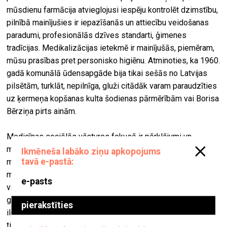
mūsdienu farmācija atvieglojusi iespēju kontrolēt dzimstību,
pilnībā mainījušies ir iepazīšanās un attiecību veidošanas
paradumi, profesionālās dzīves standarti, ģimenes
tradīcijas. Medikalizācijas ietekmē ir mainījušās, piemēram,
mūsu prasības pret personisko higiēnu. Atminoties, ka 1960.
gadā komunālā ūdensapgāde bija tikai sešās no Latvijas
pilsētām, turklāt, nepilnīga, gluži citādāk varam paraudzīties
uz ķermeņa kopšanas kulta šodienas pārmērībām vai Borisa
Bērziņa pirts ainām.
Medicīnas sociālās vēstures fokusā ir pārklājumi un
mijiedarbība starp visdažādākajām dzīves jomām. Tādēļ
man šķiet, ka nav lielas atšķirības, vai strādāju laikmetīgās
mākslas jomā vai šeit, medicīnas vēstures muzejā. Kā
vienā, tā otrā gadījumā uzmanības centrā šobrīd ir tie paši
globālie jautājumi – klimata pārmaiņas, posthumānisms,
ilgtspējība. Arī veselības politikā arvien lielāka uzmanība
tiek pievērsta “vienotas veselības” koncepcijai, proti, rūpes