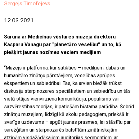
Sergejs Timofejevs
ekrā
spiri
12.03.2021
by
arte
Saruna ar Medicīnas vēstures muzeja direktoru
Kasparu Vanagu par “planetāro veselību” un to, kā
gale
piešķirt jaunas nozīmes veciem medijiem
ener
arte
“Muzejs ir platforma, kur satikties – mediķiem, dabas un
izde
humanitāro zinātņu pārstāvjiem, veselības aprūpes
ekspertiem un sabiedrībai. Tas, ka arvien biežāk trūkst
par
diskusiju starp nozares speciālistiem un sabiedrību un tās
mu
vietā stājas vienvirziena komunikācija, populisms vai
sazvērestības teorijas, ir patiešām bīstama parādība. Šobrīd
zinātņu muzejiem, līdzīgi kā skolu pedagogiem, priekšā ir
meklēt
svarīgs uzdevums – apgūt jaunas prasmes, lai stāstītu par
sarežģītam un starpnozarēs balstītām zinātniskajām
atziņām visdažādākajiem auditorijas segmentiem: ar