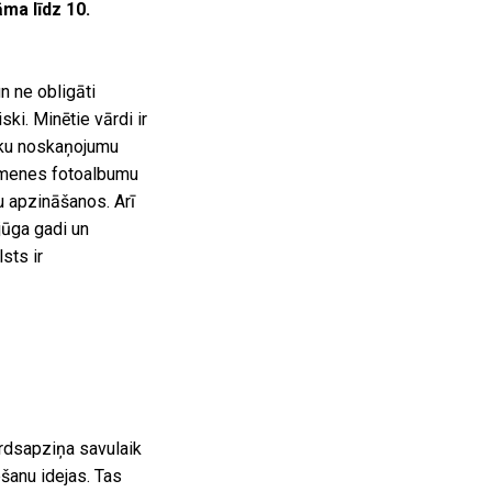
āma līdz 10.
un ne obligāti
ki. Minētie vārdi ir
ģisku noskaņojumu
 ģimenes fotoalbumu
u apzināšanos. Arī
jūga gadi un
sts ir
irdsapziņa savulaik
šanu idejas. Tas