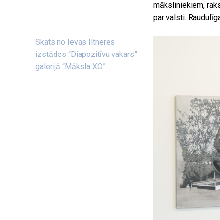
māksliniekiem, rakst
par valsti. Raudulīg
Skats no Ievas Iltneres
izstādes “Diapozitīvu vakars”
galerijā “Māksla XO”