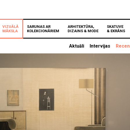
VIZUĀLĀ
SARUNAS AR
ARHITEKTŪRA,
SKATUVE
MĀKSLA
KOLEKCIONĀRIEM
DIZAINS & MODE
& EKRĀNS
Aktuāli
Intervijas
Recen