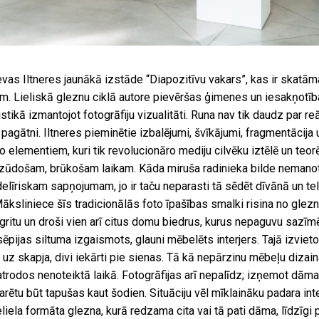
evas Iltneres jaunākā izstāde “Diapozitīvu vakars”, kas ir skatām
im. Lieliskā gleznu ciklā autore pievēršas ģimenes un iesakņotība
istikā izmantojot fotogrāfiju vizualitāti. Runa nav tik daudz par reā
 pagātni. Iltneres pieminētie izbalējumi, švīkājumi, fragmentācija
 no elementiem, kuri tik revolucionāro mediju cilvēku iztēlē un te
 zūdošam, brūkošam laikam. Kāda miruša radinieka bilde nemanot 
i delīriskam sapņojumam, jo ir taču neparasti tā sēdēt dīvānā un te
āksliniece šīs tradicionālās foto īpašības smalki risina no glez
ritu un droši vien arī citus domu biedrus, kurus nepaguvu sazīm
ēpijas siltuma izgaismots, glauni mēbelēts interjers. Tajā izvietoti
 uz skapja, divi iekārti pie sienas. Tā kā nepārzinu mēbeļu dizaina
trodos nenoteiktā laikā. Fotogrāfijas arī nepalīdz; izņemot dāma
varētu būt tapušas kaut šodien. Situāciju vēl mīklaināku padara in
liela formāta glezna, kurā redzama cita vai tā pati dāma, līdzīgi 