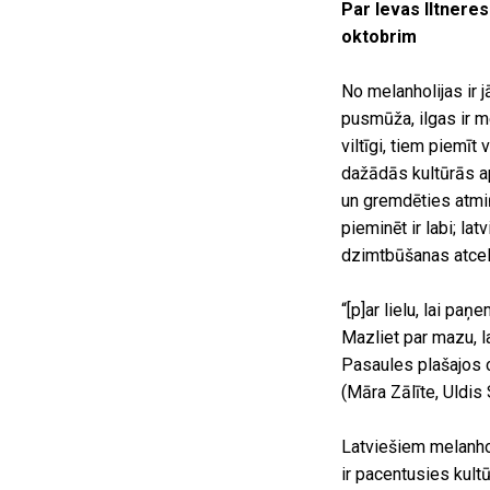
Par Ievas Iltneres
oktobrim
No melanholijas ir j
pusmūža, ilgas ir me
viltīgi, tiem piemīt
dažādās kultūrās ap
un gremdēties atmiņ
pieminēt ir labi; l
dzimtbūšanas atcelš
“[p]ar lielu, lai pa
Mazliet par mazu, l
Pasaules plašajos 
(Māra Zālīte, Uldis
Latviešiem melanhol
ir pacentusies kult