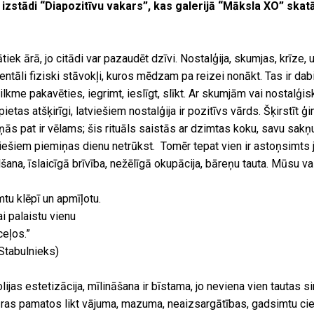
 izstādi “Diapozitīvu vakars”, kas galerijā “Māksla XO” skat
ātiek ārā, jo citādi var pazaudēt dzīvi. Nostalģija, skumjas, krīze, 
ntāli fiziski stāvokļi, kuros mēdzam pa reizei nonākt. Tas ir dabis
 vilkme pakavēties, iegrimt, ieslīgt, slīkt. Ar skumjām vai nostal
ietas atšķirīgi, latviešiem nostalģija ir pozitīvs vārds. Šķirstīt
ās pat ir vēlams; šis rituāls saistās ar dzimtas koku, savu sakņ
atviešiem piemiņas dienu netrūkst. Tomēr tepat vien ir astoņsimts 
ana, īslaicīgā brīvība, nežēlīgā okupācija, bāreņu tauta. Mūsu val
ņemtu klēpī un apmīļotu.
ai palaistu vienu
ceļos.”
 Stabulnieks)
ijas estetizācija, mīlināšana ir bīstama, jo neviena vien tautas s
ūras pamatos likt vājuma, mazuma, neaizsargātības, gadsimtu cie