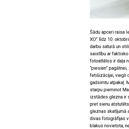
Šādu apceri raisa I
XO” līdz 10. oktobr
darbu saturā un stil
saistību ar faktisko
fotoattēlos ir daļa
“piesien” pagātnei,
fetišizācijai, viegl
gadsimtu atpakaļ. M
starpu pieminot Mag
izstādes glezna ir s
pret sienu atstutēts
gleznas skatījumā a
divas fotogrāfijas 
blakus novietota, ne