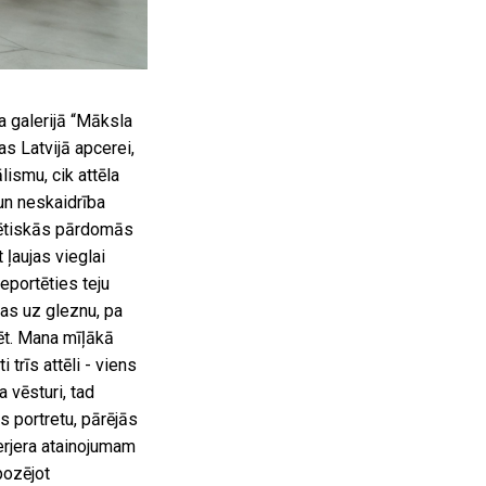
a galerijā “Māksla
s Latvijā apcerei,
lismu, cik attēla
 un neskaidrība
orētiskās pārdomās
ļaujas vieglai
leportēties teju
nas uz gleznu, pa
ēt. Mana mīļākā
 trīs attēli - viens
 vēsturi, tad
s portretu, pārējās
terjera atainojumam
pozējot