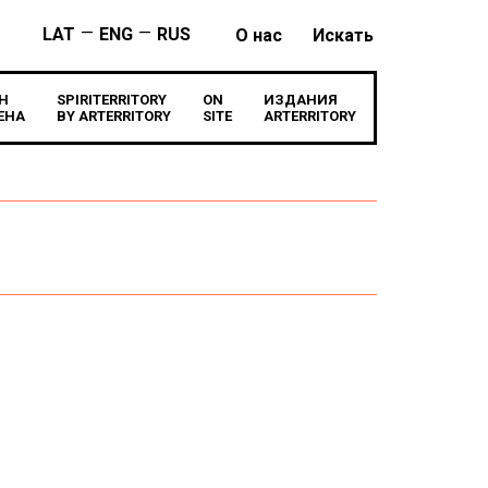
—
—
LAT
ENG
RUS
О нас
Искать
Н
SPIRITERRITORY
ON
ИЗДАНИЯ
ЕНА
BY ARTERRITORY
SITE
ARTERRITORY