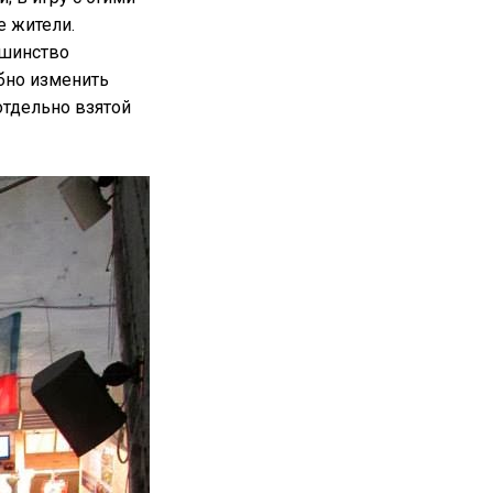
 жители.
ьшинство
бно изменить
 отдельно взятой