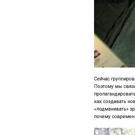
Сейчас группиров
Поэтому мы связа
пропагандировать
как создавать но
«подманивать» зр
почему современн