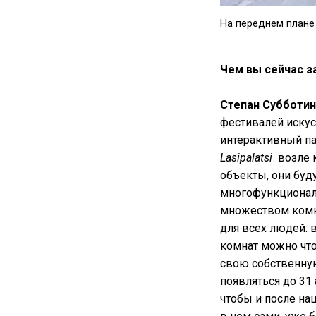
На переднем плане
Чем вы сейчас з
Степан Субботин
фестивалей искус
интерактивный па
Lasipalatsi
возле м
объекты, они буду
многофункциональ
множеством комна
для всех людей: в
комнат можно что
свою собственную
появляться до 31 
чтобы и после на