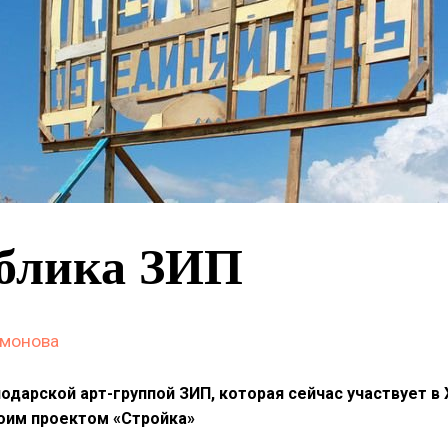
блика ЗИП
амонова
нодарской арт-группой ЗИП, которая сейчас участвует в
оим проектом «Стройка»