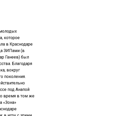
 молодых
а, которое
ала в Краснодаре
да ЗИПами (в
ар Ганеев) был
ства. Благодаря
ка, вокруг
о поколения.
ействительно
ассе под Анапой
о время в том же
а «Зона»
аснодаре
; в игру с этими