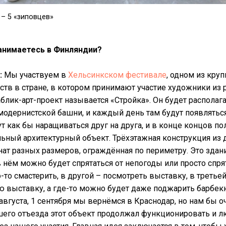
 – 5 «зиповцев»
анимаетесь в Финляндии?
:
Мы участвуем в
Хельсинкском фестивале
, одном из кру
ств в стране, в котором принимают участие художники из 
блик-арт-проект называется «Стройка». Он будет располаг
одернистской башни, и каждый день там будут появлятьс
т как бы наращиваться друг на друга, и в конце концов по
ный архитектурный объект. Трёхэтажная конструкция из 
т разных размеров, ограждённая по периметру. Это здан
 нём можно будет спрятаться от непогоды или просто спрят
-то смастерить, в другой – посмотреть выставку, в третье
 выставку, а где-то можно будет даже поджарить барбек
августа, 1 сентября мы вернёмся в Краснодар, но нам бы о
шего отъезда этот объект продолжал функционировать и л