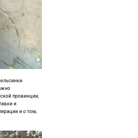
ельсинки.
ажно
сской провинции,
тавки и
ерации и о том,