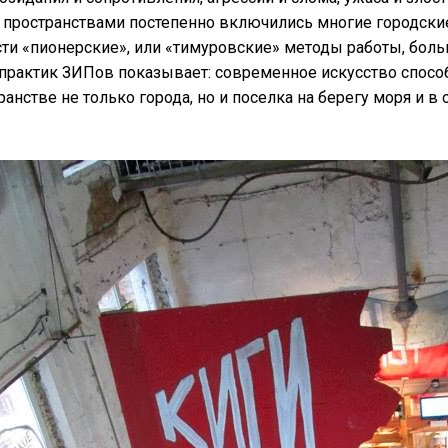
пространствами постепенно включились многие городские
сти «пионерские», или «тимуровские» методы работы, бол
практик ЗИПов показывает: современное искусство спосо
анстве не только города, но и поселка на берегу моря и в