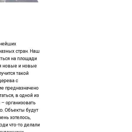
пнейших
разных стран. Наш
аться на площади
я новые и новые
лучится такой
дерева с
ие предназначено
аться, в одной из
й – организовать
ю. Объекты будут
чень хотелось,
юди что-то делали