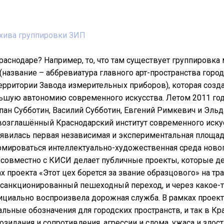
рхива группировки ЗИП
раснодаре? Например, то, что там существует группировка
название – аббревиатура главного арт-пространства город
ерритории Завода измерительных приборов), которая созд
ьшую автономию современного искусства. Летом 2011 го
епан Субботин, Василий Субботин, Евгений Римкевич и Эльд
озглашённый Краснодарский институт современного искус
оявилась первая независимая и экспериментальная площад
рмироваться интеллектуально-художественная среда новог
совместно с КИСИ делает публичные проекты, которые д
х проекта «Этот цех борется за звание образцового» на тр
санкционированный пешеходный переход, и через какое-т
ициально воспроизвела дорожная служба. В рамках проект
льные обозначения для городских пространств, и так в Кр
зидания и сопротивления, агрессии и слома, ужаса и злости