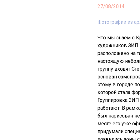
27/08/2014
Фотографии из а
Что мы знаем о К
художников ЗИП (
расположено на т
настоящую небол
группу входят Ст
основан самопров
этому в городе п
которой стала фо
Группировка ЗИП 
работают. В рамка
был нарисован не
месте его уже оф
придумали специа
появились зоны со