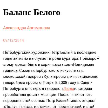
&
Баланс Белого
сце
spiri
by
Александра Артамонова
arte
09/12/2014
on
site
Петербургский художник Пётр Белый в последние
изд
годы активно выступает в роли куратора. Примером
arte
этому может быть и серия выставок «Невидимая
граница. Сезон петербургского искусства» в
о
московской галерее «Культпроект», и независимые
нас
галерейные проекты Петра. В 2008 году в Санкт-
Петербурге он открыл галерею «
Люда
», которая
искать
проработала девять месяцев. После пятилетнего
перерыва этой осенью Пётр Белый вновь открыл
«Люду», правда, в отличие от предыдущей, в этой