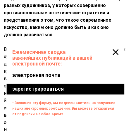
разных художников, у которых совершенно
противоположные эстетические стратегии и
представления о том, что такое современное
искусство, каким оно должно быть и как оно
должно развиваться…
В этом случае для меня концептуальные различия этих
художников были важнее их сходства. Форму
деятельности «Люды» можно обозначить как «диалог
культур», это касается не только внешней, но и
внутренней ситуации. Сейчас Беларусь объявила
открытый международный конкурс на создание
национального павильона на венецианской биеннале.
Я подал заявку, написанную на основе «Четырёх
углов». Понятно, что мне, скорее всего, не дадут
возможности сделать эту выставку, но хотелось
обозначить в проектной форме свои соображения.
Название выставки – «Доверие». Идея заключается в