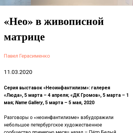
&
сце
«Нео» в живописной
spiri
by
матрице
arte
on
Павел Герасименко
site
изд
11.03.2020
arte
Серия выставок «Неоинфантилизм»: галерея
о
«Люда», 5 марта – 4 апреля; «ДК Громов», 5 марта – 1
нас
мая;
Name Gallery
, 5 марта – 5 мая, 2020
искать
Разговоры о «неоинфантилизме» взбудоражили
небольшое петербургское художественное
сообщество примерно месяц назад – Пётр Белый