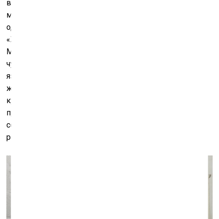
выборе и осознанной приверженности к одному
медиуму – живописному. В столице почти
одновременно с «Неоинфантилизмом» открылась
«Живопись минус» в ЦТИ «Фабрика», придуманная
Маратом Гельманом. «Речь идёт сегодня об очень
чувственном, выразительном, образном визуальном
языке, этот парадокс и определяет успех новой
живописи сегодня», – отмечает Евгения Кикодзе в
кураторском тексте к выставке, которая представляет
противоположную петербургской тенденцию: здесь
собраны художники, занятые умалением
репрезентативности.