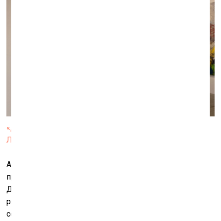
«ДК Громов». Работы Олега Устинова (слева) и
Леонида Цхэ. Фото: Леонид Цхэ
Авторские приоритеты и отдельные черты
проясняются в ответах на вопросы, заданные
Дашевским участникам выставки, – они помещены
рядом с работами. Становится понятно, что живопись
сейчас – единственная творческая практика, не