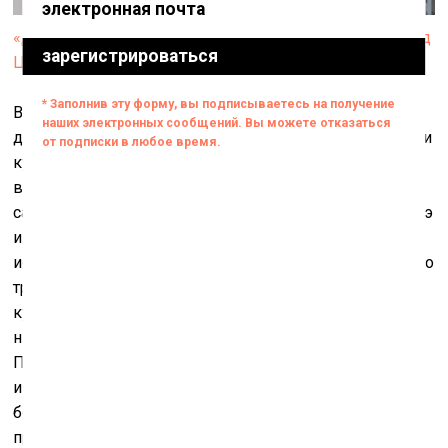
«ДК Громов». Работы Егора Федоричева. Фото: Леонид
Цхэ
В пространстве «ДК Громов», плохо приспособленном
для выставок, художник Александр Дашевский в роли
куратора сделал внушительную экспозицию,
выстроив в зале белые стенды для развески работ
самого большого формата, какие написали Леонид Цхэ
и Егор Федоричев. В этой части проекта заняты
исключительно живописцы – из восьми человек всего
трое петербуржцев, – и в их исполнении общий
кураторский сюжет «Неоинфантилизма» не выглядит
ни очевидным, ни убедительным. В чём причины?
Прежде всего, занимаясь живописью, трудно
избежать той определённости и даже тоталитарности
большой формы, несущей нарратив, который
противоположен инфантильной робости и изгоняет