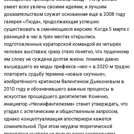
умеет всех увлечь своими идеями, и лучшим
доказательством служит основанная ещё в 2008 году
галерея «Люда», продолжающая успешно
существовать в сменяющихся версиях. Когда 5 марта с
разницей в час в трёх местах открылись
подготовленные кураторской командой из четырёх
человек выставки, сразу стало понятно, что пущенному
им слову не суждена долгая жизнь: помимо давно
вышедшего из моды префикса «нео-» в 2020-м трудно
повторить судьбу термина «новые скучные»,
изобретённого критиком Валентином Дьяконовым в
2010 году и обозначившего важные процессы в
искусстве прошедшего десятилетия. Конечно,
инициатор «Неоинфантилизма» станет утверждать, что
угадал с эстетическим и общественным запросом,
однако концептуализация апостериори кажется
сомнительной. При этом неудача теоретической
подоплёки сыграла на пользу всем экспозициям: