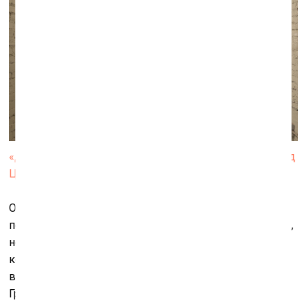
«ДК Громов». Работы Егора Федоричева. Фото: Леонид
Цхэ
Одно из свойств инфантилизма – желание
перепробовать всё: всякий инфантил неопытен, быстр,
непостоянен. Если весь проект Петра Белого – это
коллективный портрет молодых художественных сил
в начале нового десятилетия, то выставка в «ДК
Громов» оказывается историей о художническом