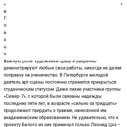
«Неоинфантилизм» способен запустить очередной этап
вечного соревнования искусства городов.
Петербуржцы сильнее в сфере классики, они
производят культурную живопись как будто сразу для
музея, но смелость, масштаб и отвязанность остаются
за москвичами. Обилие различных художественных
школ в Москве не только привело к тому, что можно
числиться в них «вечным студентом», но сыграло
важную роль: художники сразу и уверенно
демонстрируют любые свои работы, никогда не делая
поправку на ученичество. В Петербурге молодой
деятель арт-сцены постоянно стремится прикрыться
студенческим статусом. Даже лихие участники группы
«Север-7», с которой были связаны надежды
последних пяти лет, в возрасте «сильно за тридцать»
продолжают твердить о травме, нанесённой им
академическим образованием. Не удивительно, что к
проекту Белого из них примкнул только Леонид Цхэ –