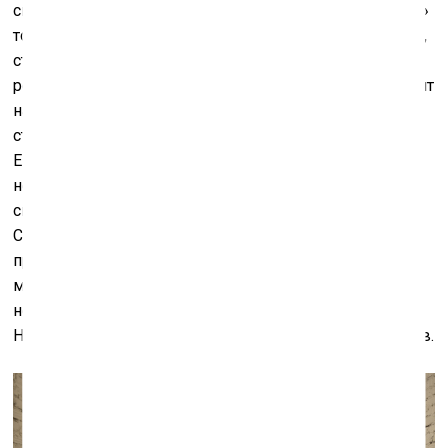
связанная с повсеместным уравнительством «левого»
толка. Наоборот, через неё утверждается, казалось бы,
старомодная «правая» природа искусства и
реабилитируется романтический словарь. «Кто-то сидит
на плече и говорит, как делать, и ты делаешь и
стараешься вопросов ему не задавать», – признаётся
Егор Федоричев. При этом художники не отрицают
неизбежного появления в работах актуальных
смыслов и собственной политической вовлечённости.
Создаваемое ими искусство, вызванное разными
причинами, но остающееся реакцией на окружающий
мир, лишено расслабленной политкорректной
нейтральности – оно энергичное, страстное, резкое.
Новый инфантилизм для них – это о главенстве чувств.