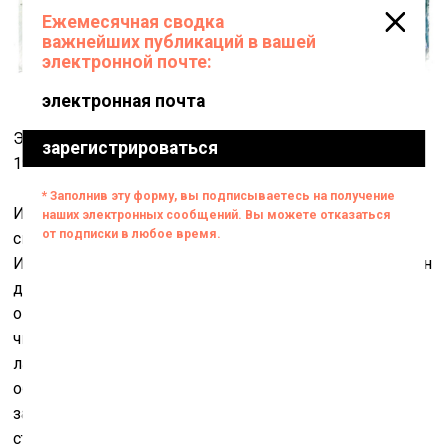
Эскиз инсталляции «Лабиринт (Альбом моей матери)»,
1990. Фото:
© Ilya & Emilia Kabakov
Инсталляция «Альбом моей матери» становится
смысловым центром эрмитажной экспозиции.
Известна привязанность Кабакова к матери, и здесь он
даёт слово 80-летней Берте Юрьевне Солодухиной,
описывающей свою жизнь. Зритель, внимательно
читающий этот документ в клаустрофобическом
лабиринте узкого коридора, рано или поздно
обязательно чувствует себя погребённым под
завалами непрерывного человеческого горя и
страданий. Эта работа Кабакова больше других