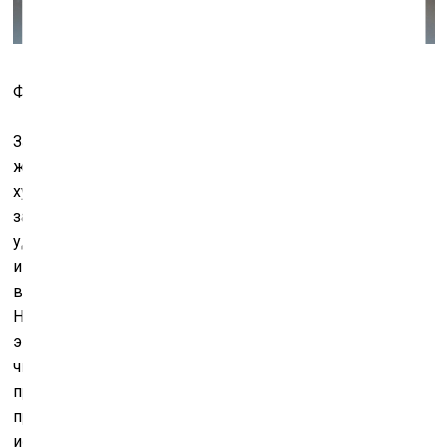
Фото: Государственный Эрмитаж
Залы третьего этажа раскрывают по преимуществу
живописца Кабакова. Что перед нами отличный
художник – не подлежит никакому сомнению, а
задаваясь вопросом, хороший ли он живописец, с
удивлением и радостью обнаруживаешь, как
интересно и сложно устроены его картины,
выполняющие в инсталляциях функциональную роль.
Никому, кроме него, не удалось уехать так далеко на
энергии средней советской художественной школы,
чья обезличенная манера требует не творческого
прогресса, а прилежного исполнения затверженных
правил. Соцреализм стал «вечным двигателем» его
искусства, потому что, в отличие от многих соц-