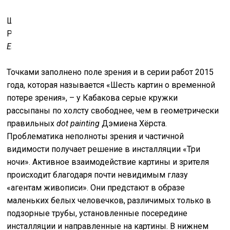
Шесть картин о Временной Потере Зрения (Они
Раскрашивают Лодку). 2015.
Private collection © Ilya &
Emilia Kabakov. Photograph courtesy the artists and Pace
Точками заполнено поле зрения и в серии работ 2015
года, которая называется «Шесть картин о временной
потере зрения», – у Кабакова серые кружки
рассыпаны по холсту свободнее, чем в геометрически
правильных
dot painting
Дэмиена Хёрста.
Проблематика неполноты зрения и частичной
видимости получает решение в инсталляции «Три
ночи». Активное взаимодействие картины и зрителя
происходит благодаря почти невидимым глазу
«агентам живописи». Они предстают в образе
маленьких белых человечков, различимых только в
подзорные трубы, установленные посередине
инсталляции и направленные на картины. В нижнем