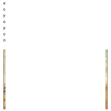
концептуальной школы» как «внутреннее ощущение
самого себя как ушедшего, сбежавшего "от центра",
устроившегося на краю жизни, обочине культуры,
окраине любой профессиональной деятельности. И
убеждение, что всё жизненно важное происходит
сегодня "на краях", в маргинальной зоне, на грани
повседневности и культуры».