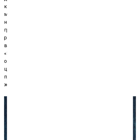
коммунальный быт советской эпохи, а общезначимая
модернистская проблематика – в частности, вопрос
недостоверности зрения, проходящий сквозь всю
графику и живопись художника. Это начинается еще в
рисунке-загадке 1970 года, в углу которого –
выполненный в чертёжной стилистике призыв
«Восстановите по фрагменту полную картину!», а
остальная плоскость листа покрыта небесно-голубым
цветом с двумя сделанными вырезами, сквозь них
проглядывают два куска изображения – часть
женской фигуры и интерьер.