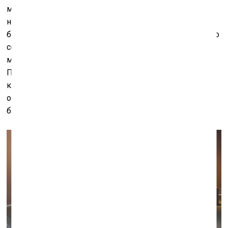
можно прочесть – «"Жизнь в шкафу" и "Туалет в углу"
напоминают на самом деле не просто об убогости
быта, но и о том, как в тесном пространстве советского
социума можно было уединиться, читать и слушать
музыку» – и тут же заметить, что в этом пассаже
Пиотровский смог проигнорировать знакомый
каждому запах отхожего места, но при этом метко
облёк в слова общероссийское ощущение самых
ближайших лет.