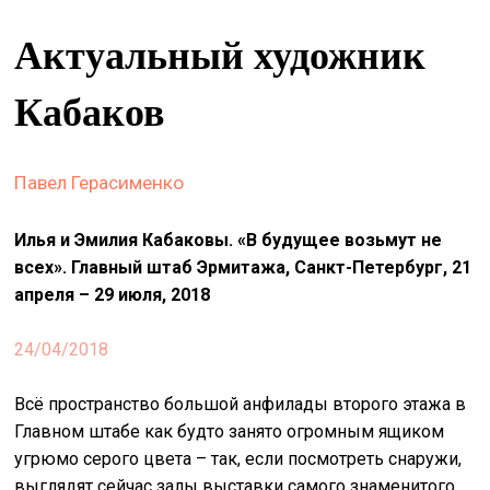
&
Актуальный художник
сце
spiri
Кабаков
by
arte
Павел Герасименко
on
site
Илья и Эмилия Кабаковы. «В будущее возьмут не
изд
всех». Главный штаб Эрмитажа, Санкт-Петербург, 21
arte
апреля – 29 июля, 2018
о
24/04/2018
нас
Всё пространство большой анфилады второго этажа в
искать
Главном штабе как будто занято огромным ящиком
угрюмо серого цвета – так, если посмотреть снаружи,
выглядят сейчас залы выставки самого знаменитого