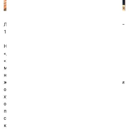
Листы из альбома «Вшкафусидящий Примаков». 1971–
1972. Архив Ильи и Эмилии Кабаковых
На редуцирование поля зрения обречены герои из
«Десяти персонажей» – и Примаков из шкафа, и
«жэковский» художник-украшатель Малыгин, и
мучительный Суриков. Вспомним, что всего 50 лет
назад жителям СССР была фактически недоступна
живая европейская культура – от музеев до поездок, и
они жили с этой идеологической катарактой. Герои
художника и он сам приспосабливаются к
особенностям зрения и превращают их в творческий
приём: открытое Кабаковым «рисование по краям»
связано не только с архитектурой страницы детской
книги – оно объясняется в «Словаре московской