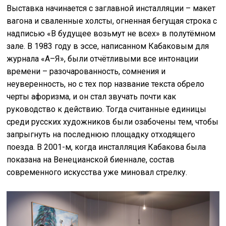
Выставка начинается с заглавной инсталляции – макет
вагона и сваленные холсты, огненная бегущая строка с
надписью «В будущее возьмут не всех» в полутёмном
зале. В 1983 году в эссе, написанном Кабаковым для
журнала «А–Я», были отчётливыми все интонации
времени – разочарованность, сомнения и
неуверенность, но с тех пор название текста обрело
черты афоризма, и он стал звучать почти как
руководство к действию. Тогда считанные единицы
среди русских художников были озабочены тем, чтобы
запрыгнуть на последнюю площадку отходящего
поезда. В 2001-м, когда инсталляция Кабакова была
показана на Венецианской биеннале, состав
современного искусства уже миновал стрелку.