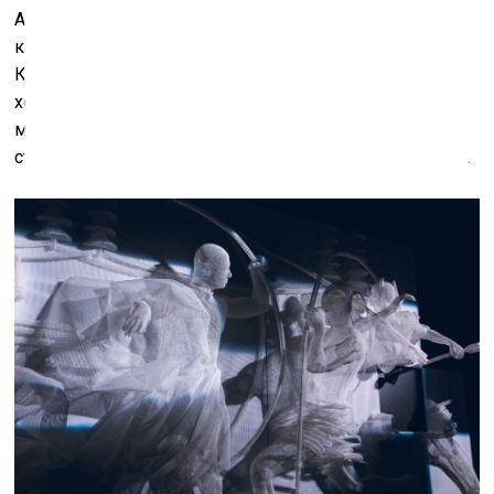
Атлантике у экватора точка, к которой привязаны все
координаты картографического поиска в мире.
Кажется, художники стремятся примерить на себя
хорошо известный всем образ средневекового
монаха с иллюстрации, который, высунув голову в
ставни земной сферы, наблюдает небесную механику.