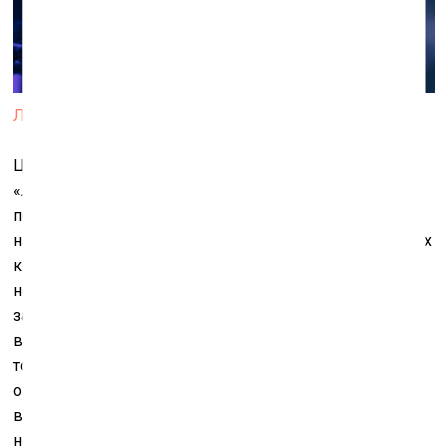
Лес истёкших ссылок. 2021
Центр второго этажа Манежа занимает эффектный
«Лес истёкших ссылок», где джунгли из вторично
переработанного пластика оправдывают смысл
названия группы. Двигаясь вперёд быстрее остальных
компьютерных пользователей и постоянно создавая
новые работы, Блохин и Кузнецов прежде других
заглянули за цифровой горизонт и ясно увидели
возможный финал. Появляется осознание конечности
того, что только что казалось бесконечным, малы
оказываются любые аппаратные и человеческие
возможности. Именно поэтому основным героем их
новых работ сделан «Ноль» – существующая в