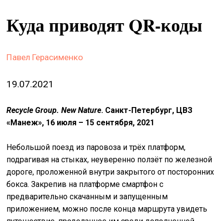
&
Куда приводят QR-коды
сце
spiri
by
Павел Герасименко
arte
on
19.07.2021
site
Recycle Group. New Nature
. Санкт-Петербург, ЦВЗ
изд
«Манеж», 16 июля – 15 сентября, 2021
arte
Небольшой поезд из паровоза и трёх платформ,
о
нас
подрагивая на стыках, неуверенно ползёт по железной
дороге, проложенной внутри закрытого от посторонних
бокса. Закрепив на платформе смартфон с
искать
предварительно скачанным и запущенным
приложением, можно после конца маршрута увидеть