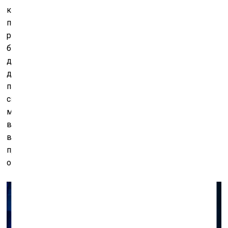
кодов, казалось, уже исчерпала свои возможности –
покрытый этими узорчатыми квадратиками
российский павильон Венецианской архитектурной
биеннале 2012 года поставил на увлечении точку, и
даже в рекламных модулях коды смотрелись
дежурным признаком прогрессивности. Но случилась
пандемия, и
QR
-коды переживают новое рождение –
скоро без них нельзя будет пойти в ресторан, театр,
музей, трудно улететь в другую страну. Размещённые
возле работ
Recycle
, они показывают ссылку на сайт
выставки, где можно узнать название произведения,
прочитать объяснение или выполнить необходимые
операции.