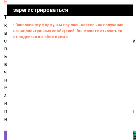
Базальтовая скала. 2015
Теперь
Recycle
могут интерпретировать формы
классиков оп-арта Виктора Вазарели и Бриджет Райли
в датированных нынешним годом работах «Нулевой
слой» и «Нет источника изображения». Квинтэссенцией
приёма стала новая инсталляция «Клуатр» – вид
монастырского дворика с фонтаном посередине
воспроизведён целиком из оптоволоконного кабеля,
чья пластика так выразительна, что в темноте зала
начинает напоминать рисунки автора «Чужого» Ханса
Руди Гигера. Усиливает ассоциацию вид массивного,
заплетённого проводами портала, прототип которого
найдётся в реальной парижской церкви, с
пробивающимся по центру ярким светом неизвестной
и, возможно, пугающей природы.