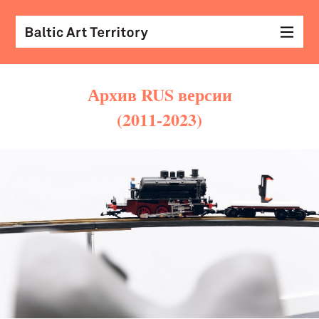
Архив RUS версии
(2011-2023)
виз
иск
раз
с
кол
арх
диз
&
мод
экр