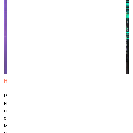
Нет источника изображения. 2021
Рядом с искусством
Recycle
его зритель кажется
несовершенным, более того – идеальным
потребителем последних проектов группы является
симбионт, не выпускающий из рук смартфона с
мощным процессором. Ведь полностью увидеть и
понять выставку невозможно без приложения
Recycle