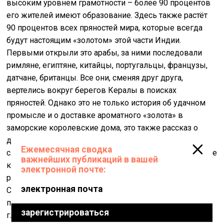
высоким уровнем грамотности – более 90 процентов
его жителей имеют образование. Здесь также растёт
90 процентов всех пряностей мира, которые всегда
будут настоящим «золотом» этой части Индии.
Первыми открыли это арабы, за ними последовали
римляне, египтяне, китайцы, португальцы, французы,
датчане, британцы. Все они, сменяя друг друга,
вертелись вокруг берегов Кералы в поисках
пряностей. Однако это не только история об удачном
промысле и о доставке ароматного «золота» в
заморские королевские дома, это также рассказ о
движении, находках, приключениях, миграции,
слияниях. Путь пряностей менял карту, открывал новые
континенты и новые морские пути, меняя навсегда
ритм жизни и обычаи по своему маршруту.
Собственно, вполне можно сказать, что он
принадлежал к числу зародышей будущей
глобализации. Пока другие вывозили из Индии перец,