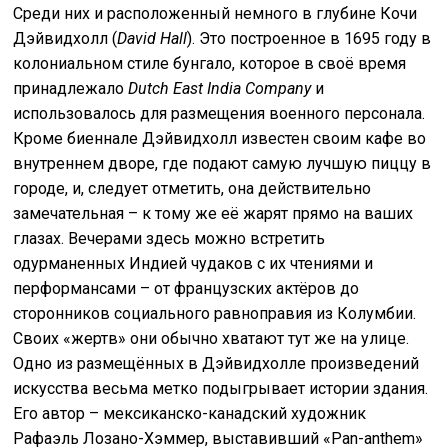
Среди них и расположенный немного в глубине Кочи
Дэйвидхолл (
David Hall
). Это построенное в 1695 году в
колониальном стиле бунгало, которое в своё время
принадлежало
Dutch East India Company
и
использовалось для размещения военного персонала.
Кроме биеннале Дэйвидхолл известен своим кафе во
внутреннем дворе, где подают самую лучшую пиццу в
городе, и, следует отметить, она действительно
замечательная – к тому же её жарят прямо на ваших
глазах. Вечерами здесь можно встретить
одурманенных Индией чудаков с их чтениями и
перформансами – от французских актёров до
сторонников социального равноправия из Колумбии.
Своих «жертв» они обычно хватают тут же на улице.
Одно из размещённых в Дэйвидхолле произведений
искусства весьма метко подыгрывает истории здания.
Его автор – мексиканско-канадский художник
Рафаэль Лозано-Хэммер, выставивший «Pan-anthem»