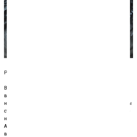
Работа Аниша Капура «Descension» (2014)
В свою очередь, Аниш Капур в очередной раз сносит
все возможные стандарты восприятия, начиная с
нашей привычки к тому, что основание, на котором мы
стоим, стабильно. Его инсталляция «Descension» (2014)
находится в одном из самых дальних складов
Аспинволла – на самом берегу моря, её образует
встроенный в пол гигантский цилиндр, внутри