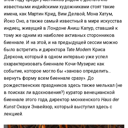
известными индийскими художниками стоят такие
имена, как Мартин Крид, Вим Делвой, Мона Хатум,
Йоко Оно, а также самый известный в мире искусства
индиец, живущий в Лондоне Аниш Капур, ставший к
тому же одним из наиболее активных сторонников
биеннале. И на этой, и на предыдущей сессии можно
было встретить и директора
Tate Modern
Криса
Деркона, который в одном интервью уже успел
охарактеризовать биеннале Кочи-Музирис как
событие, которое могло бы «заново определить...
вернуть форму всем биеннале сразу». До
рождественских праздников здесь также мелькал (не
в поисках ли вдохновения?) куратор венецианской
биеннале этого года, директор мюнхенского
Haus der
Kunst
Оквуи Энвейзор, который выступил здесь с
лекцией.