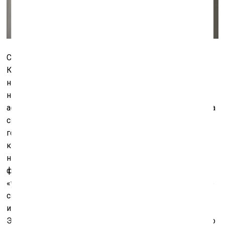
Став перекрёстком морского пути и пути пряностей,
Кочи был в XV веке также эпицентром многих
научных школ и открытий, в том числе в городе
находилась хорошо известная математическая и
астрономическая школа. И если первая биеннале была
своего рода «разогревом» – посвящением прошлому
города, то вторая попытка стала намного
концептуальнее, да и размах – амбициознее. Её
название –
Whorled Explorations
– это игра с
фонетической схожестью слов «world» (мир) и
«whorled» (вьющийся), в свою очередь, саму биеннале
символически можно сравнить с неувядающим
инструментом из арсенала звездочёта – телескопом.
Это – рассказ о процессе открытия, во время которого