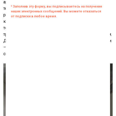
арабы привезли сюда кофе, который выращивается
теперь на плантациях находящегося рядом с Кералой
района Карнатака, португальцы – уксус, голландцы –
картофель и т.д. Во времена расцвета пути пряностей
товары (в том числе слоны и носороги) из порта Кочи
транспортировались в Александрию и дальше – в Рим.
До берегов Индии добрались все возможные религии
– христианство, ислам, иудаизм, и там они
сосуществуют и по сей день.