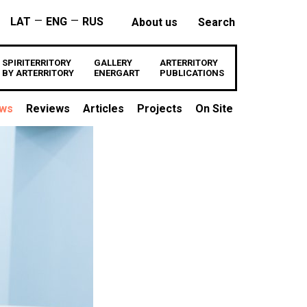
—
—
LAT
ENG
RUS
About us
Search
SPIRITERRITORY
GALLERY
ARTERRITORY
BY ARTERRITORY
ENERGART
PUBLICATIONS
ews
Reviews
Articles
Projects
On Site