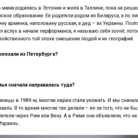
а мама родилась в Эстонии и жила в Таллине, пока не реши
ское образование. Её родители родом из Беларуси, а по ли
ну армянка, наполовину русская, а дед – из Украины. Поэт
ал вслух в начале перформанса, я называю себя
soviet
,
пото
войственного той эпохе смешения людей и их географий.
ереехали из Петербурга?
мья сначала направилась туда?
аницы в 1989-м, многие евреи стали уезжать. И мы снача
аиль. В то время многие так делали – из-за того, что не б
летели через Рим или Вену. А в Риме они объявляли, что н
Израиль…