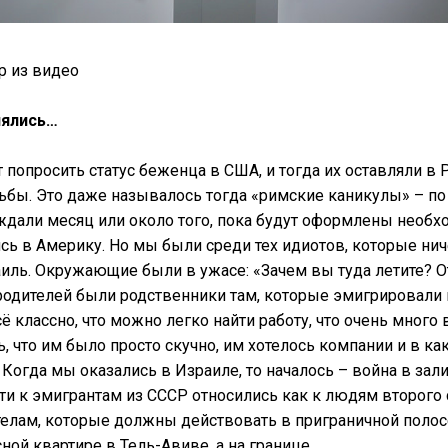
р из видео
нялись…
ят попросить статус беженца в США, и тогда их оставляли в
ьбы. Это даже называлось тогда «римские каникулы» – п
ждали месяц или около того, пока будут оформлены необх
сь в Америку. Но мы были среди тех идиотов, которые ни
аиль. Окружающие были в ужасе: «Зачем вы туда летите? О
родителей были родственники там, которые эмигрировали в
сё классно, что можно легко найти работу, что очень много
, что им было просто скучно, им хотелось компании и в к
 Когда мы оказались в Израиле, то началось – война в зали
ти к эмигрантам из СССР относились как к людям второго с
 телам, которые должны действовать в приграничной полос
ной квартире в Тель-Авиве, а на границе…