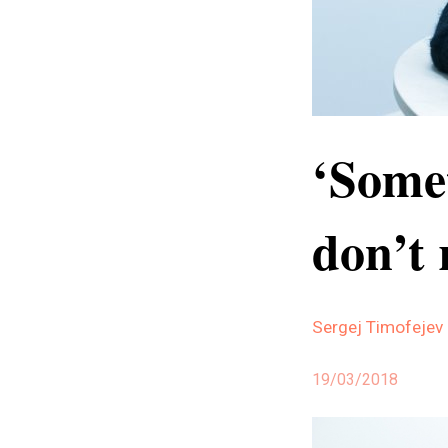
‘Some
don’t
Sergej Timofejev
19/03/2018