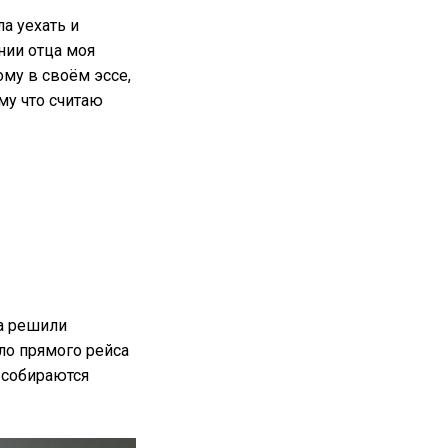
ла уехать и
нии отца моя
ому в своём эссе,
му что считаю
ла решили
ыло прямого рейса
е собираются