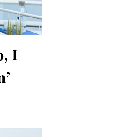
, I
m’