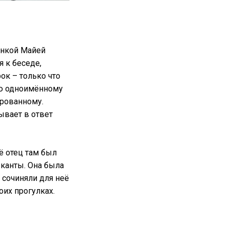
анкой Майей
 к беседе,
к – только что
ую одноимённому
ированному.
ывает в ответ
ё отец там был
канты. Она была
 сочиняли для неё
оих прогулках.