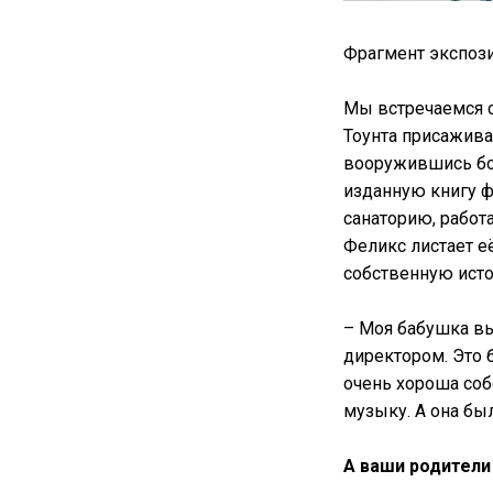
Фрагмент экспозиц
Мы встречаемся 
Тоунта присажива
вооружившись бо
изданную книгу ф
санаторию, работ
Феликс листает е
собственную ист
– Моя бабушка вы
директором. Это 
очень хороша соб
музыку. А она бы
А ваши родители