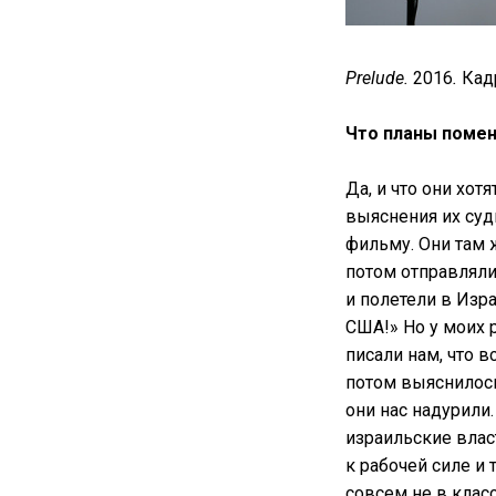
Prelude.
2016
.
Кад
Что планы поме
Да, и что они хот
выяснения их суд
фильму. Они там 
потом отправляли
и полетели в Изр
США!» Но у моих 
писали нам, что в
потом выяснилось
они нас надурили.
израильские влас
к рабочей силе и
совсем не в класс