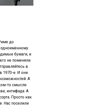
 Риме до
о одноимённому
одимые бумаги, и
чего не поменяли
тправляйтесь в
 1970-е. И они
 возможностей. А
аком-то смысле
ве, интифада. А
орта. Просто как
е. Нас поселили