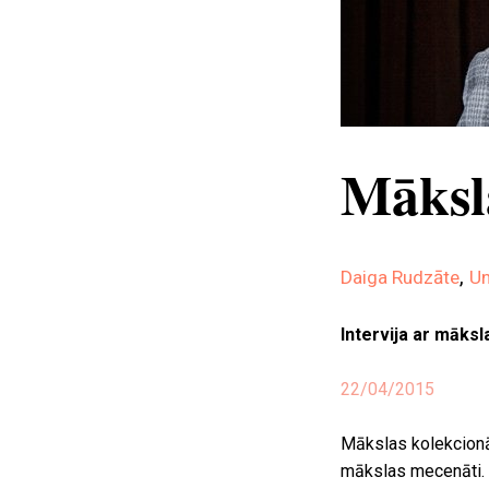
Māksl
,
Daiga Rudzāte
Un
Intervija ar māks
22/04/2015
Mākslas kolekcionār
mākslas mecenāti. 