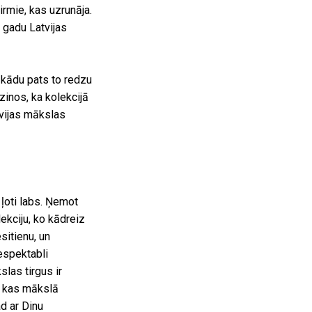
rmie, kas uzrunāja.
 gadu Latvijas
 kādu pats to redzu
zinos, ka kolekcijā
atvijas mākslas
 ļoti labs. Ņemot
lekciju, ko kādreiz
sitienu, un
respektabli
slas tirgus ir
, kas mākslā
ad ar Dinu