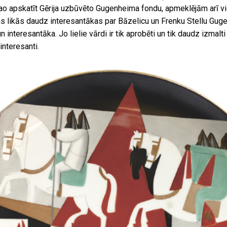
ao apskatīt Gērija uzbūvēto Gugenheima fondu, apmeklējām arī vi
kas likās daudz interesantākas par Bāzelicu un Frenku Stellu Gu
n interesantāka. Jo lielie vārdi ir tik aprobēti un tik daudz izmalt
interesanti.