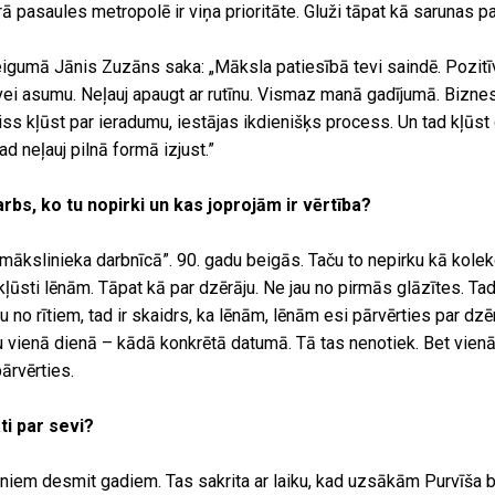
 pasaules metropolē ir viņa prioritāte. Gluži tāpat kā sarunas p
gumā Jānis Zuzāns saka: „Māksla patiesībā tevi saindē. Pozitīvā
i asumu. Neļauj apaugt ar rutīnu. Vismaz manā gadījumā. Biznesā
viss kļūst par ieradumu, iestājas ikdienišķs process. Un tad kļūst 
ad neļauj pilnā formā izjust.”
arbs, ko tu nopirki un kas joprojām ir vērtība?
 mākslinieka darbnīcā”. 90. gadu beigās. Taču to nepirku kā kolek
kļūsti lēnām. Tāpat kā par dzērāju. Ne jau no pirmās glāzītes. Tad,
u no rītiem, tad ir skaidrs, ka lēnām, lēnām esi pārvērties par dzēr
u vienā dienā – kādā konkrētā datumā. Tā tas nenotiek. Bet vienā 
pārvērties.
ti par sevi?
iem desmit gadiem. Tas sakrita ar laiku, kad uzsākām Purvīša b