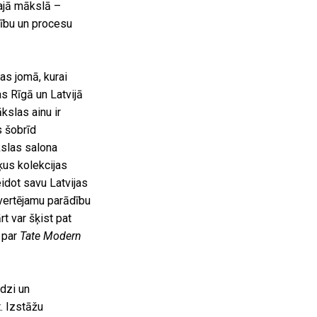
ajā mākslā –
dību un procesu
as jomā, kurai
s Rīgā un Latvijā
kslas ainu ir
s šobrīd
slas salona
šķus kolekcijas
idot savu Latvijas
nvertējamu parādību
t var šķist pat
s par
Tate Modern
edzi un
. Izstāžu