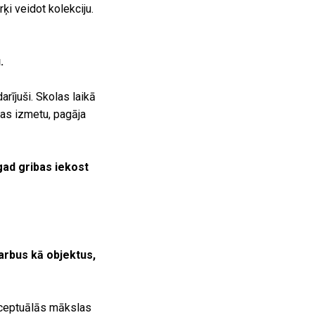
rķi veidot kolekciju.
.
rījuši. Skolas laikā
as izmetu, pagāja
agad gribas iekost
arbus kā objektus,
onceptuālās mākslas