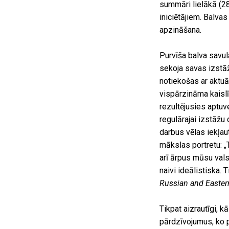
summāri lielākā (2
iniciētājiem. Balva
apzināšana.
Purvīša balva savul
sekoja savas izstāž
notiekošas ar aktuā
vispārzināma kaislī
rezultējusies aptu
regulārajai izstāžu 
darbus vēlas iekļau
mākslas portretu: „
arī ārpus mūsu vals
naivi ideālistiska. T
Russian and Easter
Tikpat aizrautīgi, 
pārdzīvojumus, ko 