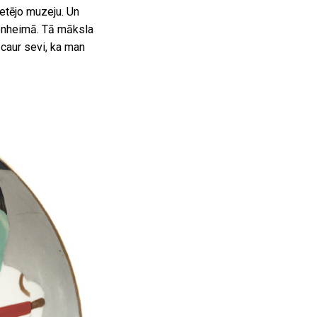
etējo muzeju. Un
genheimā. Tā māksla
i caur sevi, ka man