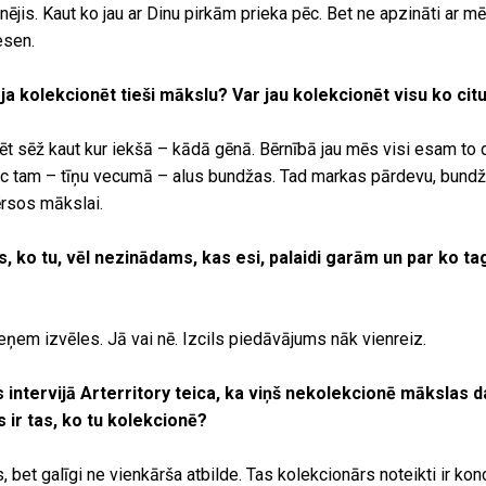
nējis. Kaut ko jau ar Dinu pirkām prieka pēc. Bet ne apzināti ar mē
esen.
a kolekcionēt tieši mākslu? Var jau kolekcionēt visu ko citu
t sēž kaut kur iekšā – kādā gēnā. Bērnībā jau mēs visi esam to da
ēc tam – tīņu vecumā – alus bundžas. Tad markas pārdevu, bundž
ērsos mākslai.
ds, ko tu, vēl nezinādams, kas esi, palaidi garām un par ko t
āpieņem izvēles. Jā vai nē. Izcils piedāvājums nāk vienreiz.
 intervijā Arterritory teica, ka viņš nekolekcionē mākslas d
s ir tas, ko tu kolekcionē?
, bet galīgi ne vienkārša atbilde. Tas kolekcionārs noteikti ir k