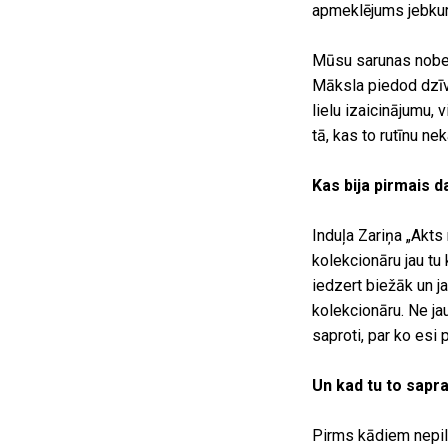
apmeklējums jebkurā
Mūsu sarunas nobei
Māksla piedod dzīve
lielu izaicinājumu, 
tā, kas to rutīnu nek
Kas bija pirmais d
Induļa Zariņa „Akts
kolekcionāru jau tu 
iedzert biežāk un ja
kolekcionāru. Ne ja
saproti, par ko esi 
Un kad tu to sapra
Pirms kādiem nepiln