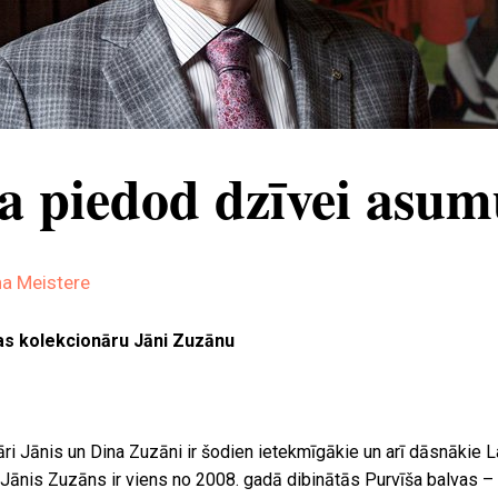
a piedod dzīvei asum
a Meistere
las kolekcionāru Jāni Zuzānu
i Jānis un Dina Zuzāni ir šodien ietekmīgākie un arī dāsnākie L
Jānis Zuzāns ir viens no 2008. gadā dibinātās Purvīša balvas –