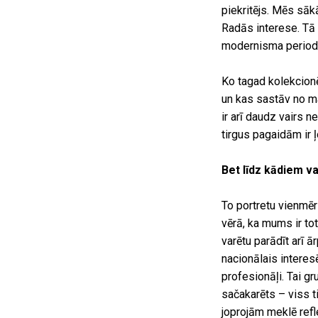
piekritējs. Mēs sāk
Radās interese. Tā 
modernisma periods,
Ko tagad kolekcionē
un kas sastāv no ma
ir arī daudz vairs n
tirgus pagaidām ir 
Bet līdz kādiem va
To portretu vienmēr 
vērā, ka mums ir tot
varētu parādīt arī ā
nacionālais interesē
profesionāļi. Tai gr
sačakarēts – viss t
joprojām meklē refle