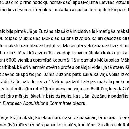
8 500 eiro pirms nodokļu nomaksas) apbalvojuma Latvijas vizuāl
s mērķuzdevums ir regulāra mākslas ainas un tās spilgtāko parā
aik bija pirmā Jāņa Zuzāna aizsāktā iniciatīva laikmetīgās māksl
u telpas Mūkusalas Mākslas salona izveide, kā arī daudzas cita
lo mākslu saistītas aktivitātes. Mecenāta vēlēšanās aktivizēt mā
ba, gluži tāpat kā aizrautība, veidojot savu mākslas kolekciju, ka
veni 5000 vienību apjomīgā kopumā. Tā ir pamats Mūkusalas Māk
darbībai, kā arī vienmēr atvērta profesionālajai videi, ja tā atsevi
t savās ekspozīcijās. Jānis Zuzāns pats saka, ka viņš vēlas izve
Tādu, kādu pats to redzu.” Vēlme padarīt Latvijas mākslu par ko
ts teritoriālajām robežām ir viena no viņa apsēstībām, kas dažkār
ieši šis mērķis, šķiet, ir bijis dzinulis, kas Jāni Zuzānu ir padarīji
n European Acquisitions Committee
biedru.
kā viņš krāj mākslu, kolekcionārs uzsūc zināšanas, emocijas, pier
piedāvā māksla visās pasaules malās, kur Jānis Zuzāns nokļūst