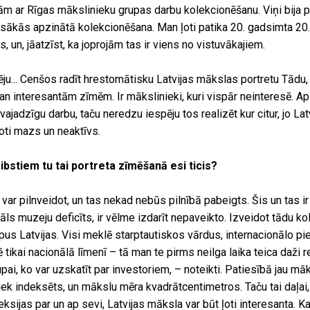
ām ar Rīgas mākslinieku grupas darbu kolekcionēšanu. Viņi bija pi
sākās apzinātā kolekcionēšana. Man ļoti patika 20. gadsimta 20.
 un, jāatzīst, ka joprojām tas ir viens no vistuvākajiem.
ju... Cenšos radīt hrestomātisku Latvijas mākslas portretu Tādu,
n interesantām zīmēm. Ir mākslinieki, kuri vispār neinteresē. Ap
evajadzīgu darbu, taču neredzu iespēju tos realizēt kur citur, jo L
ļoti mazs un neaktīvs.
ibstiem tu tai portreta zīmēšanā esi ticis?
var pilnveidot, un tas nekad nebūs pilnībā pabeigts. Šis un tas ir
āls muzeju deficīts, ir vēlme izdarīt nepaveikto. Izveidot tādu ko
rpus Latvijas. Visi meklē starptautiskos vārdus, internacionālo pie
 tikai nacionālā līmenī – tā man te pirms neilga laika teica daži 
upai, ko var uzskatīt par investoriem, – noteikti. Patiesībā jau māk
iek indeksēts, un mākslu mēra kvadrātcentimetros. Taču tai daļai
ksijas par un ap sevi, Latvijas māksla var būt ļoti interesanta. K