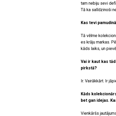
tam nebiju sevi defi
Tā ka salīdzinoši n
Kas tevi pamudināj
Tā vēlme kolekcionē
es krāju markas. P
kāds laiks, un piev
Vai ir kaut kas tā
pirkstā?
Ir. Vairākkārt. Ir j
Kāds kolekcionārs
bet gan idejas. Ka
Vienkāršs jautājums