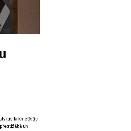
u
atvijas laikmetīgās
 prestižākā un