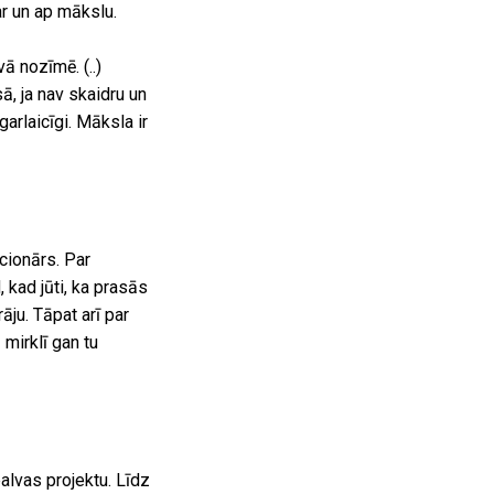
ar un ap mākslu.
 nozīmē. (..)
, ja nav skaidru un
garlaicīgi. Māksla ir
cionārs. Par
 kad jūti, ka prasās
āju. Tāpat arī par
mirklī gan tu
alvas projektu. Līdz