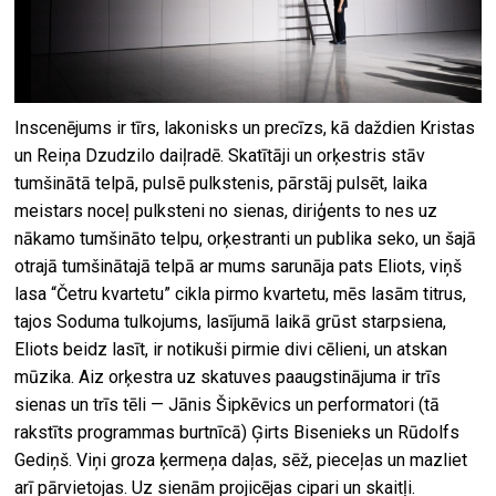
Inscenējums ir tīrs, lakonisks un precīzs, kā daždien Kristas
un Reiņa Dzudzilo daiļradē. Skatītāji un orķestris stāv
tumšinātā telpā, pulsē pulkstenis, pārstāj pulsēt, laika
meistars noceļ pulksteni no sienas, diriģents to nes uz
nākamo tumšināto telpu, orķestranti un publika seko, un šajā
otrajā tumšinātajā telpā ar mums sarunāja pats Eliots, viņš
lasa “Četru kvartetu” cikla pirmo kvartetu, mēs lasām titrus,
tajos Soduma tulkojums, lasījumā laikā grūst starpsiena,
Eliots beidz lasīt, ir notikuši pirmie divi cēlieni, un atskan
mūzika. Aiz orķestra uz skatuves paaugstinājuma ir trīs
sienas un trīs tēli — Jānis Šipkēvics un performatori (tā
rakstīts programmas burtnīcā) Ģirts Bisenieks un Rūdolfs
Gediņš. Viņi groza ķermeņa daļas, sēž, pieceļas un mazliet
arī pārvietojas. Uz sienām projicējas cipari un skaitļi.