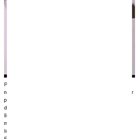
Pārlecot daudziem bezgala interesantiem mūzikas
nogriežņiem un detaļām, nonākam pie zelta griezuma, kur ar
pārliecinoši izturētu kāpinājumu (uzslava orķestrim un
diriģentam) uzplaukst gandrīz vai tīra Domažora epizode
līdz ar tekstu “Rozes mirklim un egles mirklim ir vienāds
mūžs” (te Jāņa Krēsliņa tulkojums, Soduma nav pie rokas,
liekas, viņš lietoja precīzāko koka latviskojumu ‘īve’, bet
Eliota gadījumā ne vienmēr pateiksi, vai precīzākais ir