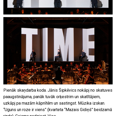
Pienāk skaņdarba koda. Jānis Šipkēvics nokāpj no skatuves
paaugstinājuma, panāk tuvāk orķestrim un skatītājiem,
uzkāpj pa mazām kāpnītēm un sastingst. Mūzika izskan.
“Uguns un roze ir viens” (kvarteta “Mazais Gidiņš” beidzamā