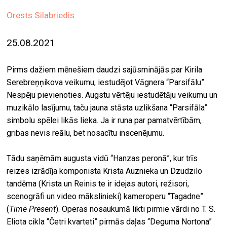
ekrā
Orests Silabriedis
spiri
25.08.2021
by
arte
Pirms dažiem mēnešiem daudzi sajūsminājās par Kirila
gale
Serebreņņikova veikumu, iestudējot Vāgnera “Parsifālu”.
ener
Nespēju pievienoties. Augstu vērtēju iestudētāju veikumu un
muzikālo lasījumu, taču jauna stāsta uzlikšana “Parsifāla”
arte
simbolu spēlei likās lieka. Ja ir runa par pamatvērtībām,
izde
gribas nevis reālu, bet nosacītu inscenējumu.
par
mu
Tādu saņēmām augusta vidū “Hanzas peronā”, kur trīs
reizes izrādīja komponista Krista Auznieka un Dzudzilo
tandēma (Krista un Reinis te ir idejas autori, režisori,
meklēt
scenogrāfi un video mākslinieki) kameroperu “Tagadne”
(
Time Present
). Operas nosaukumā likti pirmie vārdi no T. S.
Eliota cikla “Četri kvarteti” pirmās daļas “Deguma Nortona”