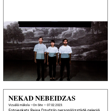
NEKAD NEBEIDZAS
vizuālā māksla —
On Site — 07.02.2023.
Fotoieskats Reiņa Dzudzilo personālizstādē galerijā