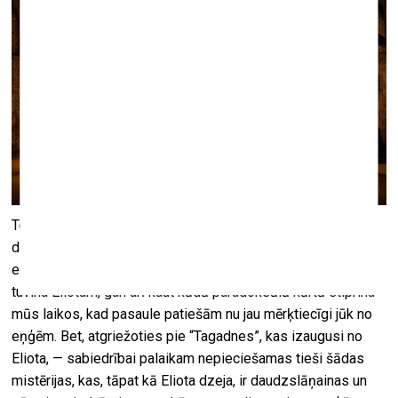
Te tikai viegli pieskaramies vienam Eliota personības un
daiļrades segmentam, ikvienam pašam vērts izlasīt visu
eseju (piekļuve portālā periodika.lv), Zandera teksts gan
tuvina Eliotam, gan arī kaut kādā paradoksālā kārtā stiprina
mūs laikos, kad pasaule patiešām nu jau mērķtiecīgi jūk no
eņģēm. Bet, atgriežoties pie “Tagadnes”, kas izaugusi no
Eliota, — sabiedrībai palaikam nepieciešamas tieši šādas
mistērijas, kas, tāpat kā Eliota dzeja, ir daudzslāņainas un