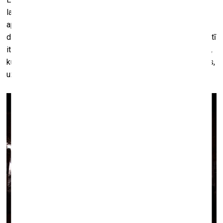
labākais). Krista Auznieka mūzikas mirdzumam piemīt
apbrīnojama harmoniskā daudzšķautņainība — tu skaidri
dzirdi, ka skan stabils Domažors, bet tajā vienlaikus dzalkstī
it kā citās skaņkārtas pakāpēs balstīti akordi, un tā ir dzīve,
kurā nav melnbalto kontrastu, ko tik ļoti mīl mūslaiku cilvēks,
uzskatot, ka kaut kas ir vai nu labs, vai slikts.