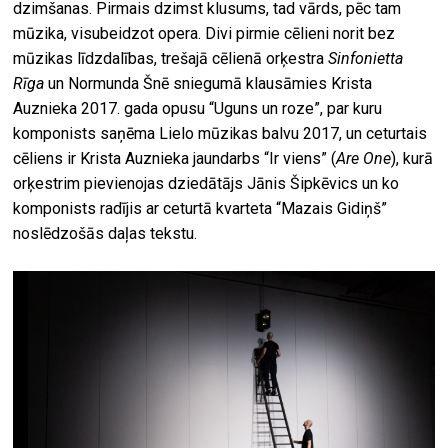
dzimšanas. Pirmais dzimst klusums, tad vārds, pēc tam
mūzika, visubeidzot opera. Divi pirmie cēlieni norit bez
mūzikas līdzdalības, trešajā cēlienā orķestra
Sinfonietta
Rīga
un Normunda Šnē sniegumā klausāmies Krista
Auznieka 2017. gada opusu “Uguns un roze”, par kuru
komponists saņēma Lielo mūzikas balvu 2017, un ceturtais
cēliens ir Krista Auznieka jaundarbs “Ir viens” (
Are One
), kurā
orķestrim pievienojas dziedātājs Jānis Šipkēvics un ko
komponists radījis ar ceturtā kvarteta “Mazais Gidiņš”
noslēdzošās daļas tekstu.