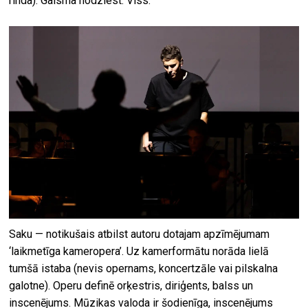
rinda). Gaisma nodziest. Viss.
Saku — notikušais atbilst autoru dotajam apzīmējumam
‘laikmetīga kameropera’. Uz kamerformātu norāda lielā
tumšā istaba (nevis opernams, koncertzāle vai pilskalna
galotne). Operu definē orķestris, diriģents, balss un
inscenējums. Mūzikas valoda ir šodienīga, inscenējums