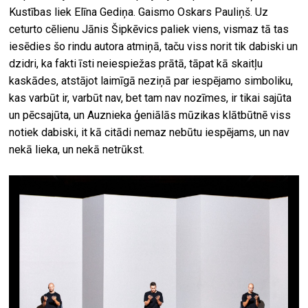
Kustības liek Elīna Gediņa. Gaismo Oskars Pauliņš. Uz
ceturto cēlienu Jānis Šipkēvics paliek viens, vismaz tā tas
iesēdies šo rindu autora atmiņā, taču viss norit tik dabiski un
dzidri, ka fakti īsti neiespiežas prātā, tāpat kā skaitļu
kaskādes, atstājot laimīgā neziņā par iespējamo simboliku,
kas varbūt ir, varbūt nav, bet tam nav nozīmes, ir tikai sajūta
un pēcsajūta, un Auznieka ģeniālās mūzikas klātbūtnē viss
notiek dabiski, it kā citādi nemaz nebūtu iespējams, un nav
nekā lieka, un nekā netrūkst.