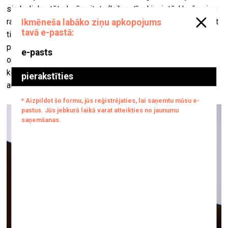
simbolisks, tātad arī epitets ‘laikmetīgs' ir vietā. Un, šo visu
rakstot, atskārstu, ka taisnojos, mēģinot priekšlaikus oponēt
tiem, kas, iespējams, teiks — nekādas operas te nav. Bet tā
pasena tēma. Kas ir un kas nav simfonija? Kas ir un kas nav
opera? Atbilde, iespējams, atkarīga no tā, ko gaidām no
konkrētā mākslasdarba un ko realitātē sagaidām. Šī teksta
autors saņēma to, ko gaidīja, un vēl daudz vairāk.