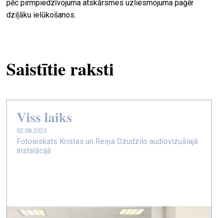
pēc pirmpiedzīvojuma atskārsmes uzliesmojuma paģēr
dziļāku ielūkošanos.
Saistītie raksti
Viss laiks
02.08.2023.
Fotoieskats Kristas un Reiņa Dzudzilo audiovizuālajā
instalācijā