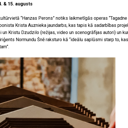
. & 15. augusts
 kultūrvietā “Hanzas Perons” notiks laikmetīgās operas “Tagadne
ponista Krista Auznieka jaundarbs, kas tapis kā sadarbības proje
 un Kristu Dzudzilo (režijas, video un scenogrāfijas autori) un k
diriģents Normundu Šnē raksturo kā “ideālu saplūsmi starp to, kas
tam”.