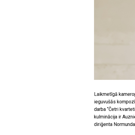
Laikmetīgā kamerop
ieguvušās kompozīc
darba “Četri kvart
kulminācija ir Auzn
diriģenta Normunda 