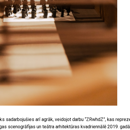
s sadarbojušies arī agrāk, veidojot darbu “ZRwhdZ”, kas reprez
gas scenogrāfijas un teātra arhitektūras kvadriennālē 2019. gadā 