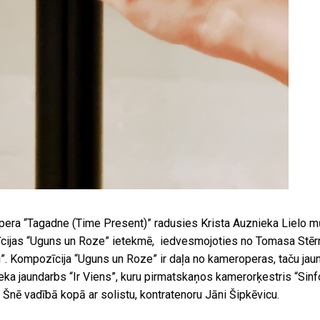
era “Tagadne (Time Present)” radusies Krista Auznieka Lielo mu
ijas “Uguns un Roze” ietekmē, iedvesmojoties no Tomasa Stērn
eti”. Kompozīcija “Uguns un Roze” ir daļa no kameroperas, taču ja
ieka jaundarbs “Ir Viens”, kuru pirmatskaņos kamerorķestris “Sinf
Šnē vadībā kopā ar solistu, kontratenoru Jāni Šipkēvicu.