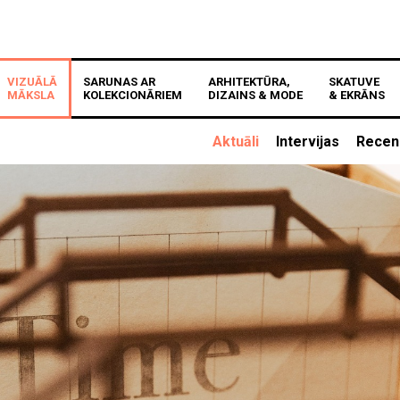
VIZUĀLĀ
SARUNAS AR
ARHITEKTŪRA,
SKATUVE
MĀKSLA
KOLEKCIONĀRIEM
DIZAINS & MODE
& EKRĀNS
Aktuāli
Intervijas
Recen