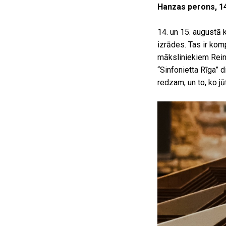
Hanzas perons, 14
14. un 15. augustā
izrādes. Tas ir kom
māksliniekiem Reini
“Sinfonietta Rīga” 
redzam, un to, ko jū