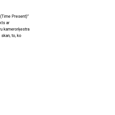
 (Time Present)”
kts ar
uru kamerorķestra
 skan, to, ko