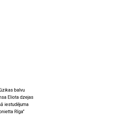
̄zikas balvu
sa Eliota dzejas
unā iestudējuma
onietta Rīga”