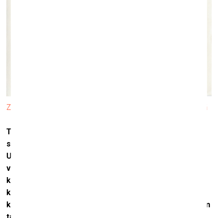
Zīmējums izstādē “Rokas stiepiena attālumā” ISSP Galerijā
Taņa Muravska, māksliniece no Igaunijas ar ukraiņu
saknēm un radiniekiem gan Donbasā, gan “ukraiņu
Ukrainā”, man stāstīja, ka 2014. gada situācijas dēļ viņi
visi bija ļoti sastrīdējušies. Un viņa sāka uzņemt filmu,
kurā viņi visi pauda savu skatpunktu, savu pozīciju, un
kaut kā, pateicoties šai filmai, viņi spēja atsākt
komunicēt – it kā būtu kaut ko izteikuši, parunājušies un
tad gājuši tālāk.