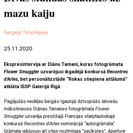
ekrā
mazu kaiju
spiri
by
arte
Sergejs Timofejevs
gale
25.11.2020
ener
arte
Ekspresintervija ar Diānu Tamani, kuras fotogrāmata
izde
Flower Smuggler
uzvarējusi ikgadējā konkursā
Recontres
d'Arles
, bet personālizstāde “Rokas stiepiena attālumā”
par
atklāta ISSP Galerijā Rīgā
mu
Pagājušās nedēļas beigās Igaunijā dzīvojošās latviešu
mākslinieces Diānas Tamanes fotogrāmata
Flower
meklēt
Smuggler
uzvarēja prestižajā Francijas starptautiskajā
konkursā
Recontres d'Arles
nominācijā “autorgrāmata”.
Grāmata iekļuvusi arī citas nozīmīgas “sacīkstes”,
Aperture