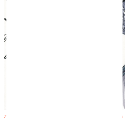
Zīmējums izstādē “Rokas stiepiena attālumā” ISSP Galerijā