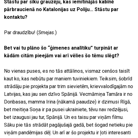
Stāstu par sīku grauzēju, kas iemitinājās kabīnē
pārbraucienā no Katalonijas uz Poliju… Stāstu par
kontaktu?
Par draudzību! (
Smejas.
)
Bet vai tu plāno šo “ģimenes analītiku” turpināt ar
kādām citām pieejām vai arī vēlies šo tēmu slēgt?
No vienas puses, es no tās attālinos, vismaz cenšos taisīt
kaut ko, kas nebūtu par maniem tuviniekiem. Teiksim, šobrīd
strādāju pie projekta par trim sievietēm, krievvalodīgajām no
Latvijas, kas jau sen dzīvo Spānijā. Vecmāmiņa Tamāra ir no
Donbasas, mamma Irina (nākamā paaudze) ir dzimusi Rīgā,
bet meitiņa Soņa ir pa pusei ukrainiete, tēvu nav redzējusi,
bet izaugusi jau tur, Spānijā. Un es taisu par viņām filmu.
Sāku pie tās strādāt pagājušajā gadā, bet šogad netieku pie
viņām pandēmijas dēļ. Un arī ar šo projektu ir ļoti interesanti