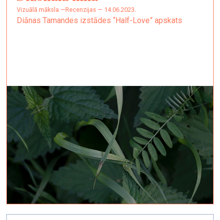
vizuālā māksla —
Recenzijas — 14.06.2023.
Diānas Tamandes izstādes “Half-Love” apskats