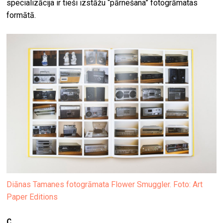
specializācija ir tieši izstāžu “pārnešana” fotogrāmatas
formātā.
Diānas Tamanes fotogrāmata Flower Smuggler. Foto: Art
Paper Editions
Cik projektus tu iekļāvi grāmatā?