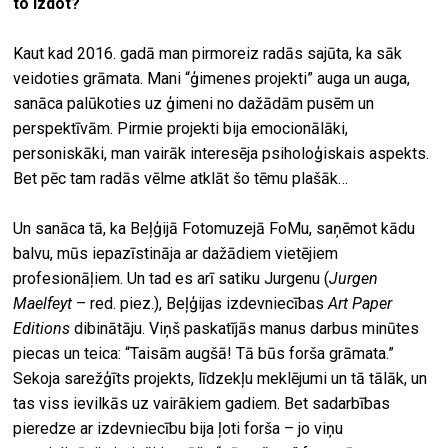
to izdot?
Kaut kad 2016. gadā man pirmoreiz radās sajūta, ka sāk
veidoties grāmata. Mani “ģimenes projekti” auga un auga,
sanāca palūkoties uz ģimeni no dažādām pusēm un
perspektīvām. Pirmie projekti bija emocionālāki,
personiskāki, man vairāk interesēja psiholoģiskais aspekts.
Bet pēc tam radās vēlme atklāt šo tēmu plašāk…
Un sanāca tā, ka Beļģijā Fotomuzejā FoMu, saņēmot kādu
balvu, mūs iepazīstināja ar dažādiem vietējiem
profesionāļiem. Un tad es arī satiku Jurgenu (
Jurgen
Maelfeyt
– red. piez.), Beļģijas izdevniecības
Art Paper
Editions
dibinātāju. Viņš paskatījās manus darbus minūtes
piecas un teica: “Taisām augšā! Tā būs forša grāmata.”
Sekoja sarežģīts projekts, līdzekļu meklējumi un tā tālāk, un
tas viss ievilkās uz vairākiem gadiem. Bet sadarbības
pieredze ar izdevniecību bija ļoti forša – jo viņu