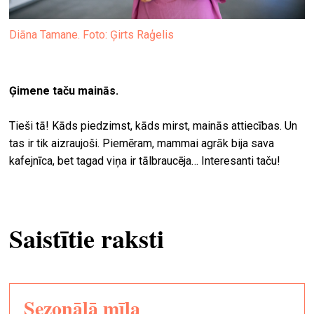
Diāna Tamane. Foto: Ģirts Raģelis
Ģimene taču mainās.
Tieši tā! Kāds piedzimst, kāds mirst, mainās attiecības. Un
tas ir tik aizraujoši. Piemēram, mammai agrāk bija sava
kafejnīca, bet tagad viņa ir tālbraucēja… Interesanti taču!
Saistītie raksti
Sezonālā mīla