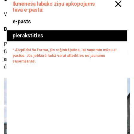
Vienpadsmit projektus no 2012. līdz 2019. gadam.
Bet cik ilgi tu vispār strādā ar šo “ģimenes tēmu”?
Pirmā reize laikam bija 2009. gadā, kad gatavoju darbu
fotoskolas portreta klasei. Pēc tam es dzīvoju Portugālē un
arī darīju kaut ko šajā virzienā, taču vēl neiesaistīdama visu
ģimeni.