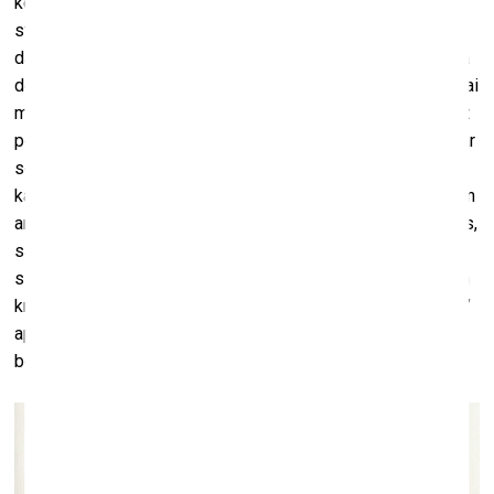
konfliktsituācijas, kad, no vienas puses, mēs esam tuvi,
starp mums ir asinsradniecība, taču vienlaikus ir arī ļoti
dažādas intereses, uzskati, orientieri. Turklāt man ir svarīga
doma – ja nu es nespēju iekārtot savu ģimenes modeli tā, lai
mēs visi dzīvotu draudzīgi, un vai es varu mēģināt ko mainīt
politiski arī visas sabiedrības līmenī. Tādas lietas ir jāsāk ar
sevi un sev tuvās “mini sabiedrības” līmenī. Un man liekas,
ka tas ir tāds foršs modelis, kas man vienmēr ir pieejams un
ar kuru ir interesanti spēlēties. Kaut kādā mērā tā ir arī sevis,
savas vietas pasaulē pieņemšana – īpaši svarīgi tas bija
sākumā. Kas es esmu, no kurienes nāku? Man ir latviešu un
krievu bekgraunds. Un arī tas ir jautājums par “sava / svešā”
apzināšanos, piederības jautājums. Un ar to viss arī sākās,
bet pēc tam es jau ieraudzīju citas potenciālas tēmas.