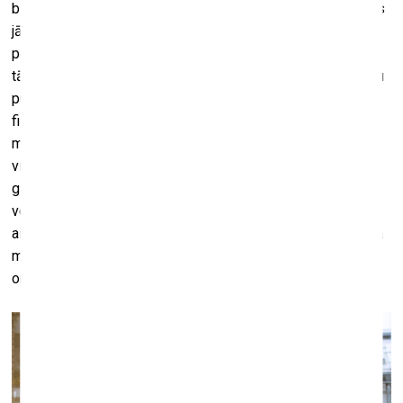
bija tik interesanti to vērot, lai gan it kā jau visu laiku bija kas
jādara. Bet es ņemu un divas stundas skatos uz kaiju. Bet
pēc tam es nodomāju – bet kāpēc gan ne, kāpēc es nevaru
tā vienkārši skatīties? Un pēc tam es uzņēmu daudz visādu
puķīšu, katru dienu gāju uz Botānisko dārzu un vienkārši
filmēju ar telefonu. Un izstādītajā video visu laiku ir tāds
mikss – garš mammas video no kabīnes loga un mani īsie
video. Un man pašai bija svarīgi, lai dabas un cilvēka tēma
gūtu jaunu aktualitāti. Esmu veģetāriete kopš četru gadu
vecuma, man tā ir norma, taču es neesmu īpaši par to
aizdomājusies. Bet tagad man ļoti svarīga šķiet izpratne, ka
mēs ar visu dzīvo esam viens organisms. Un šī tēma
organiski savijās ar mammas stāstu.