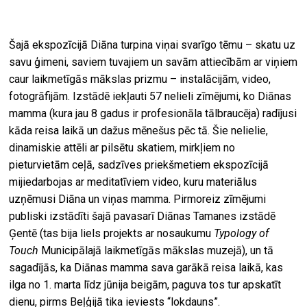
Šajā ekspozīcijā Diāna turpina viņai svarīgo tēmu – skatu uz
savu ģimeni, saviem tuvajiem un savām attiecībām ar viņiem
caur laikmetīgās mākslas prizmu – instalācijām, video,
fotogrāfijām. Izstādē iekļauti 57 nelieli zīmējumi, ko Diānas
mamma (kura jau 8 gadus ir profesionāla tālbraucēja) radījusi
kāda reisa laikā un dažus mēnešus pēc tā. Šie nelielie,
dinamiskie attēli ar pilsētu skatiem, mirkļiem no
pieturvietām ceļā, sadzīves priekšmetiem ekspozīcijā
mijiedarbojas ar meditatīviem video, kuru materiālus
uzņēmusi Diāna un viņas mamma. Pirmoreiz zīmējumi
publiski izstādīti šajā pavasarī Diānas Tamanes izstādē
Ģentē (tas bija liels projekts ar nosaukumu
Typology of
Touch
Municipālajā laikmetīgās mākslas muzejā), un tā
sagadījās, ka Diānas mamma sava garākā reisa laikā, kas
ilga no 1. marta līdz jūnija beigām, paguva tos tur apskatīt
dienu, pirms Beļģijā tika ieviests “lokdauns”.