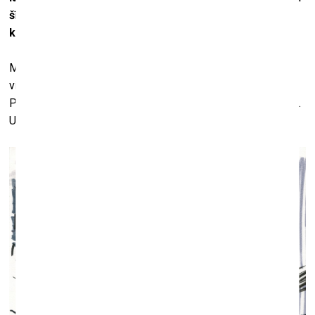
šī nemitīgā būšana ceļā… Un atklājumi un izaicinājumi,
ko tas nes.
Manā jaunākajā izstādē, kas nupat atklāta ISSP Galerijā,
vispār redzami tieši mammas zīmējumi, mammas stāsti…
Pēdējā laikā man ir tāda pozīcija, ka varu rādīt visu, ko gribu.
Un, lūk, tu ļauj izteikties arī kādam citam. Kādēļ gan ne?