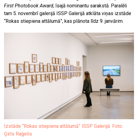
First Photobook Award
, īsajā nominantu sarakstā. Paralēli
tam 5. novembrī galerijā ISSP Galerijā atklāta viņas izstāde
“Rokas stiepiena attālumā”, kas plānota līdz 9. janvārim.
Izstāde “Rokas stiepiena attālumā” ISSP Galerijā. Foto:
Ģirts Raģelis