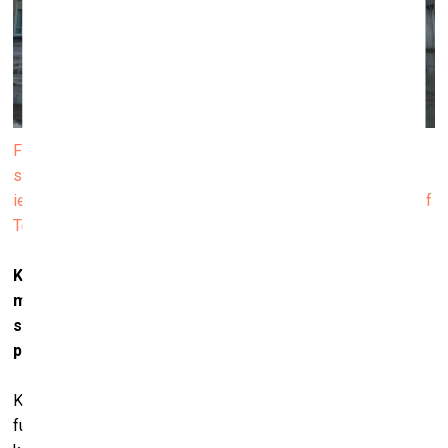
Fūre, ko vada Diāna Tamanes mamma, vienu diennakti
stāvēja Gentes Laikmetīgās mākslas muzeja S.M.A.K.
iekšpagalmā, lai mamma pagūtu izskatīt izstādi Typology of
Touch
Kāpēc tev šī tēma vispār liekas interesanta? Tas ir
mēģinājums atklāt kādu savu stāstu caur tuvinieku
stāstiem? Vai arī iespēja paplašināt savu uztveri,
pateicoties viņu pieredzei?
Kad satieku cilvēkus, pirmais, kas man interesē, ir, kā viņi
funkcionē ģimenes rāmjos. Man interesē arī