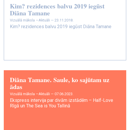
Kim? rezidences balvu 2019 iegūst
Diāna Tamane
vizuālā māksla —
Aktuāli — 23.11.2018.
Kim? rezidences balvu 2019 iegūst Diāna Tamane
Diāna Tamane. Saule, ko sajūtam uz
ādas
vizuālā māksla —
Aktuāli — 07.06.2023.
Ekspress intervija par divām izstādēm – Half-Love
Rīgā un The Sea is You Tallinā