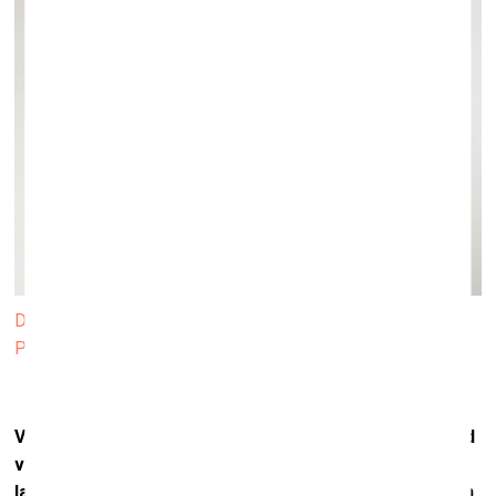
Diānas Tamanes fotogrāmata Flower Smuggler. Foto: Art
Paper Editions
Vairāki tavi projekti ir saistīti ar mammu un to, ka tagad
viņai ir interesanta profesija – viņa ir tālbraucēja. Tas
laikam jau ir tāds pavisam citāds iespaidu griezums. Un