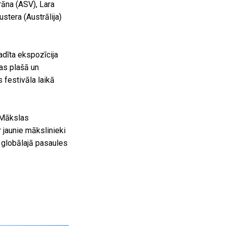
prāna (ASV), Lara
ustera (Austrālija)
adīta ekspozīcija
as plašā un
 festivāla laikā
 Mākslas
 jaunie mākslinieki
 globālajā pasaules