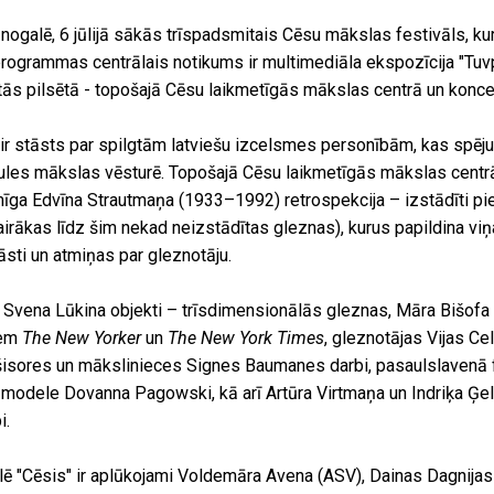
ogalē, 6 jūlijā sākās trīspadsmitais Cēsu mākslas festivāls, ku
rogrammas centrālais notikums ir multimediāla ekspozīcija "Tuv
tās pilsētā - topošajā Cēsu laikmetīgās mākslas centrā un koncer
ir stāsts par spilgtām latviešu izcelsmes personībām, kas spēju
es mākslas vēsturē. Topošajā Cēsu laikmetīgās mākslas centrā 
mīga Edvīna Strautmaņa (1933–1992) retrospekcija – izstādīti p
vairākas līdz šim nekad neizstādītas gleznas), kurus papildina viņ
sti un atmiņas par gleznotāju.
ī Svena Lūkina objekti – trīsdimensionālās gleznas, Māra Bišofa
iem
The New Yorker
un
The New York Times
, gleznotājas Vijas Ce
ešisores un mākslinieces Signes Baumanes darbi, pasaulslavenā 
modele Dovanna Pagowski, kā arī Artūra Virtmaņa un Indriķa Ģelž
i.
lē "Cēsis" ir aplūkojami Voldemāra Avena (ASV), Dainas Dagnija