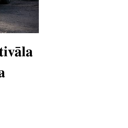
tivāla
a