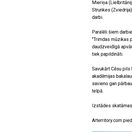
Mieriņa (Lielbritāni
Strunkes (Zviedrija)
darbi.
Paralēli šiem darbi
"Trimdas mūzikas p
daudzveidīgā apvārš
tiek papildināti.
Savukārt Cēsu pils
akadēmijas bakalaur
savieno gan pārbaud
telpā.
Izstādes skatāmas 
Arterritory.com pie