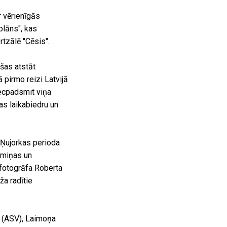
r vērienīgās
plāns", kas
tzālē "Cēsis".
šas atstāt
pirmo reizi Latvijā
iecpadsmit viņa
as laikabiedru un
 Ņujorkas perioda
lmiņas un
fotogrāfa Roberta
a radītie
s (ASV), Laimoņa