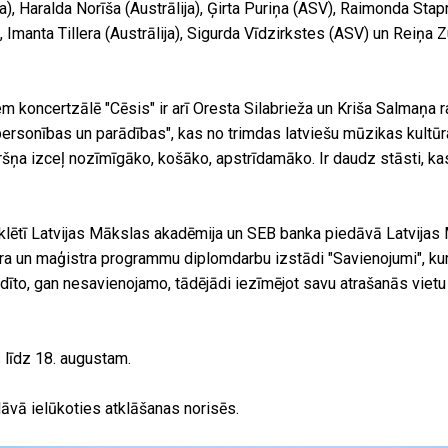
ja), Haralda Norīša (Austrālija), Ģirta Puriņa (ASV), Raimonda Sta
, Imanta Tillera (Austrālija), Sigurda Vīdzirkstes (ASV) un Reiņa Z
em koncertzālē "Cēsis" ir arī Oresta Silabrieža un Kriša Salmaņa r
ersonības un parādības", kas no trimdas latviešu mūzikas kultūr
ņa izceļ nozīmīgāko, košāko, apstrīdamāko. Ir daudz stāsti, kas
 klētī Latvijas Mākslas akadēmija un SEB banka piedāvā Latvijas
a un maģistra programmu diplomdarbu izstādi "Savienojumi", kur
īto, gan nesavienojamo, tādējādi iezīmējot savu atrašanās vietu
līdz 18. augustam.
dāvā ielūkoties atklāšanas norisēs.