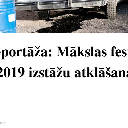
portāža: Mākslas fes
2019 izstāžu atklāšan
are