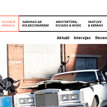
VIZUĀLĀ
SARUNAS AR
ARHITEKTŪRA,
SKATUVE
MĀKSLA
KOLEKCIONĀRIEM
DIZAINS & MODE
& EKRĀNS
Aktuāli
Intervijas
Recen