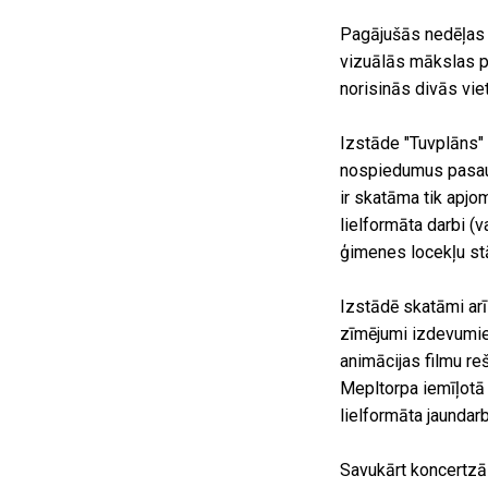
Pagājušās nedēļas n
vizuālās mākslas p
norisinās divās vie
Izstāde "Tuvplāns" 
nospiedumus pasaul
ir skatāma tik apjo
lielformāta darbi (
ģimenes locekļu stā
Izstādē skatāmi ar
zīmējumi izdevum
animācijas filmu r
Mepltorpa iemīļotā 
lielformāta jaundarb
Savukārt koncertzā