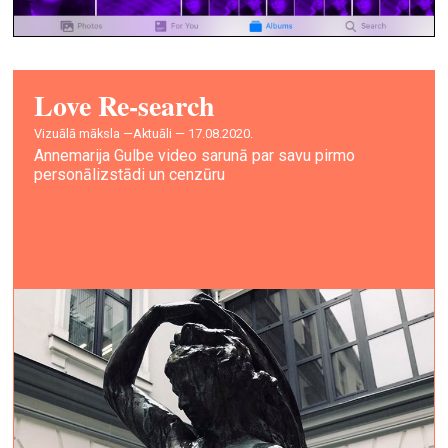
Love Re-search
vizuālā māksla —
Aktuāli — 17.08.2020.
Annemarija Gulbe video sarunā par savu pirmo
personālizstādi un cenzūru