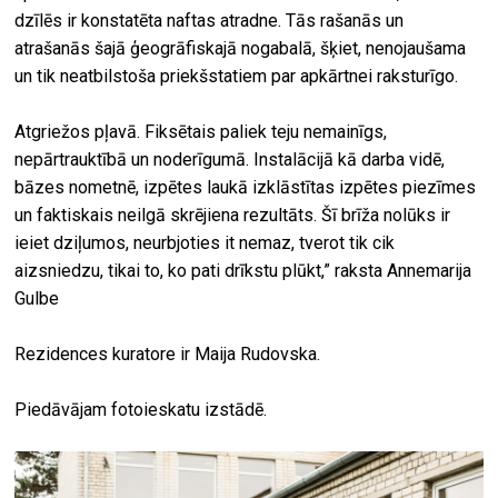
dzīlēs ir konstatēta naftas atradne. Tās rašanās un
atrašanās šajā ģeogrāfiskajā nogabalā, šķiet, nenojaušama
un tik neatbilstoša priekšstatiem par apkārtnei raksturīgo.
Atgriežos pļavā. Fiksētais paliek teju nemainīgs,
nepārtrauktībā un noderīgumā. Instalācijā kā darba vidē,
bāzes nometnē, izpētes laukā izklāstītas izpētes piezīmes
un faktiskais neilgā skrējiena rezultāts. Šī brīža nolūks ir
ieiet dziļumos, neurbjoties it nemaz, tverot tik cik
aizsniedzu, tikai to, ko pati drīkstu plūkt,” raksta Annemarija
Gulbe
Rezidences kuratore ir Maija Rudovska.
Piedāvājam fotoieskatu izstādē.