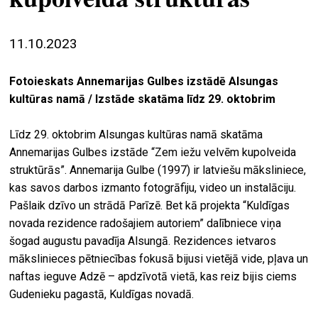
ekrā
11.10.2023
spiri
by
arte
Fotoieskats Annemarijas Gulbes izstādē Alsungas
kultūras namā / Izstāde skatāma līdz 29. oktobrim
gale
ener
Līdz 29. oktobrim Alsungas kultūras namā skatāma
Annemarijas Gulbes izstāde “Zem iežu velvēm kupolveida
arte
struktūrās”. Annemarija Gulbe (1997) ir latviešu māksliniece,
izde
kas savos darbos izmanto fotogrāfiju, video un instalāciju.
par
Pašlaik dzīvo un strādā Parīzē. Bet kā projekta “Kuldīgas
mu
novada rezidence radošajiem autoriem” dalībniece viņa
šogad augustu pavadīja Alsungā. Rezidences ietvaros
mākslinieces pētniecības fokusā bijusi vietējā vide, pļava un
meklēt
naftas ieguve Adzē – apdzīvotā vietā, kas reiz bijis ciems
Gudenieku pagastā, Kuldīgas novadā.