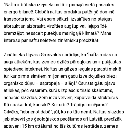
“Nafta ir būtiska izejviela un tā ir pirmajā vietā pasaules
energo bilancē. Globāli naftas produktu patēriņā dominē
transporta joma. Vai esam sākuši izvairīties no steigas
atbraukt un aizbraukt, virzīties augšup vai, lejupslīdē
bremzējot, nesacelt putekļus mainīgajā klimatā? Mana
interese par naftu neietver zinātnisku precizitāti.
Zinātnieks Ilgvars Grosvalds norādījis, ka “nafta rodas no
augu atliekām, kas zemes dzīlēs pārogļojas un ir pakļautas
spiediena ietekmei. Naftas un gāzes iegulas parasti meklē
tur, kur pirms simtiem miljoniem gadu izveidojušies biezi
organisko dūņu – sapropeļa – slāņi.” Caurstaigātu pļavu
atliekas, pēc vasarām, kurās izplaucis tīrais skaistums,
nonācis slazdos, zem iežu velvēm, kupolveida struktūrās.
Kā noskaidrot, kur rakt? Kur urbt? Trāpīgs minējums?
Cilvēks, “iebrienot dabā”, jūt, ko no tās ņemt. Naftas slazdos
jeb atsevišķos ģeoloģiskos pacēlumos arī Latvijā, precīzāk,
aptuveni 15 km attālumā no šīs kultūras iestādes, zemes