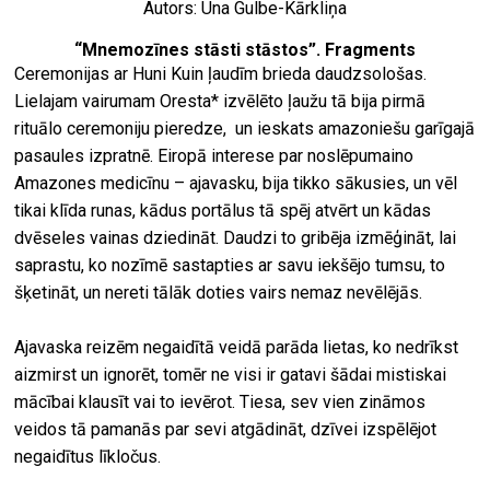
Autors: Una Gulbe-Kārkliņa
ekrā
“Mnemozīnes stāsti stāstos”. Fragments
spiri
Ceremonijas ar Huni Kuin ļaudīm brieda daudzsološas.
by
Lielajam vairumam Oresta* izvēlēto ļaužu tā bija pirmā
arte
rituālo ceremoniju pieredze, un ieskats amazoniešu garīgajā
pasaules izpratnē. Eiropā interese par noslēpumaino
gale
Amazones medicīnu – ajavasku, bija tikko sākusies, un vēl
ener
tikai klīda runas, kādus portālus tā spēj atvērt un kādas
arte
dvēseles vainas dziedināt. Daudzi to gribēja izmēģināt, lai
izde
saprastu, ko nozīmē sastapties ar savu iekšējo tumsu, to
šķetināt, un nereti tālāk doties vairs nemaz nevēlējās.
par
mu
Ajavaska reizēm negaidītā veidā parāda lietas, ko nedrīkst
aizmirst un ignorēt, tomēr ne visi ir gatavi šādai mistiskai
mācībai klausīt vai to ievērot. Tiesa, sev vien zināmos
meklēt
veidos tā pamanās par sevi atgādināt, dzīvei izspēlējot
negaidītus līkločus.