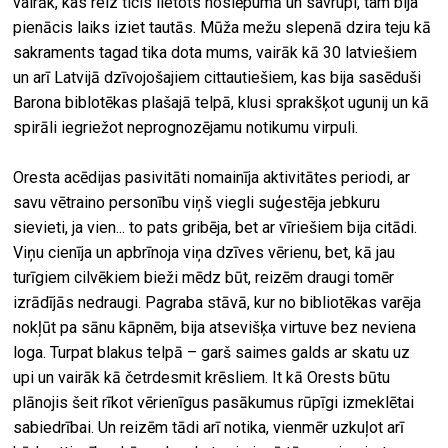
vairāk, kas reiz ticis lietots noslēpumā un savrupi, tam bija
pienācis laiks iziet tautās. Mūža mežu slepenā dzira teju kā
sakraments tagad tika dota mums, vairāk kā 30 latviešiem
un arī Latvijā dzīvojošajiem cittautiešiem, kas bija sasēduši
Barona biblotēkas plašajā telpā, klusi sprakšķot ugunij un kā
spirāli iegriežot neprognozējamu notikumu virpuli.
Oresta acēdijas pasivitāti nomainīja aktivitātes periodi, ar
savu vētraino personību viņš viegli suģestēja jebkuru
sievieti, ja vien... to pats gribēja, bet ar vīriešiem bija citādi.
Viņu cienīja un apbrīnoja viņa dzīves vērienu, bet, kā jau
turīgiem cilvēkiem bieži mēdz būt, reizēm draugi tomēr
izrādījās nedraugi. Pagraba stāvā, kur no bibliotēkas varēja
nokļūt pa sānu kāpnēm, bija atsevišķa virtuve bez neviena
loga. Turpat blakus telpā – garš saimes galds ar skatu uz
upi un vairāk kā četrdesmit krēsliem. It kā Orests būtu
plānojis šeit rīkot vērienīgus pasākumus rūpīgi izmeklētai
sabiedrībai. Un reizēm tādi arī notika, vienmēr uzkuļot arī