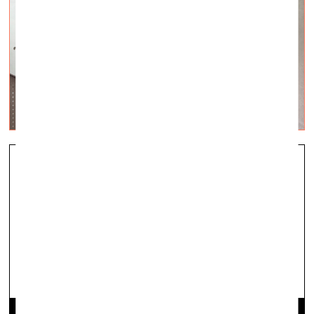
Brīvam būt
vizuālā māksla —
On Site — 30.03.2023.
Ulda Brieža fotogrāfiju izstāde kultūrtelpā “Ola
Foundation”