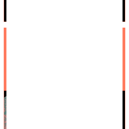
Edīte Pauls-Vīgnere: Vecums rotaļājas
vizuālā māksla —
Aktuāli — 16.02.2024.
Izstāde Ola Foundation telpās no 1.marta līdz 30.
jūnijam