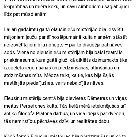
lēnprātības un miera koku, un savu simbolismu saglabājusi
līdz pat mūsdienām.
Lai arī gadsimtu gaitā elausīniešu mistērijās bija iesvētīti
miljoniem ļaužu, par šī noslēpumainā kulta niansēm stāstīt
neiesvētītajiem bija noliegts – par to draudēja pat nāves
sods. Viena no eleusīniešu mistērijām bija baisi teatrāls
priekšnesums, kura gaitā gluži kā atklāts dzimumakts tika
izspēlēts ieņemšanas un piedzimšanas, attīrīšanās un
atdzimšanas mīts. Mēdza teikt, ka tie, kas bija šajās
mistērijās piedalījušies, vairs nebaidījās nāves.
Eleusīnu mistēriju centrā bija dievietes Dēmetras un viņas
meitas Persefones kults. Tās lielā mērā ietekmējušas arī
antīkā filosofa Platona darbus, un viņa idejas par dvēseli,
tās nemirstību, pēcnāves dzīvi un realitātes dabu.
Kādā formā Eleusīnu mistērijas bija pārdzimušas un kā to