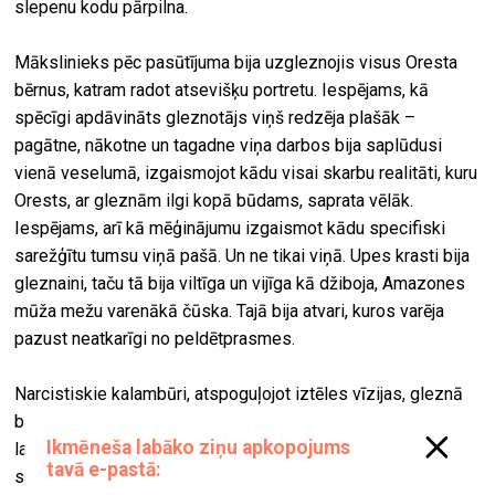
slepenu kodu pārpilna.
Mākslinieks pēc pasūtījuma bija uzgleznojis visus Oresta
bērnus, katram radot atsevišķu portretu. Iespējams, kā
spēcīgi apdāvināts gleznotājs viņš redzēja plašāk –
pagātne, nākotne un tagadne viņa darbos bija saplūdusi
vienā veselumā, izgaismojot kādu visai skarbu realitāti, kuru
Orests, ar gleznām ilgi kopā būdams, saprata vēlāk.
Iespējams, arī kā mēģinājumu izgaismot kādu specifiski
sarežģītu tumsu viņā pašā. Un ne tikai viņā. Upes krasti bija
gleznaini, taču tā bija viltīga un vijīga kā džiboja, Amazones
mūža mežu varenākā čūska. Tajā bija atvari, kuros varēja
pazust neatkarīgi no peldētprasmes.
Narcistiskie kalambūri, atspoguļojot iztēles vīzijas, gleznā
bija sapludinājuši apziņas un zemapziņas pasaules, abu
laikabiedru radošās iztēles izaicināja viena otru, konkurējot
spēkā un pat trakumā. Varētu teikt, viņi bija domubiedri pie