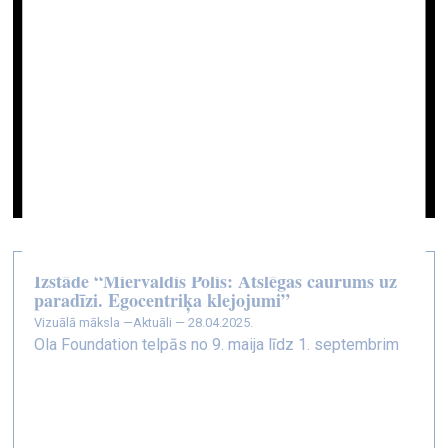
Izstāde “Miervaldis Polis: Atslēgas caurums uz
paradīzi. Egocentriķa klejojumi”
vizuālā māksla —
Aktuāli — 28.04.2025.
Ola Foundation telpās no 9. maija līdz 1. septembrim