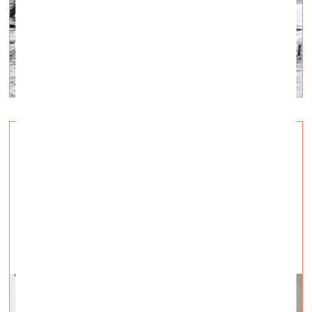
Kā es gleznoju, tā es dzīvoju
vizuālā māksla —
Raksti — 08.05.2025.
Miervalža Poļa izstāde Ola Foundation telpās no 9.
maija līdz 1. septembrim