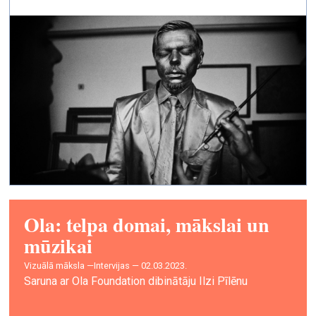
Ola: telpa domai, mākslai un
mūzikai
vizuālā māksla —
Intervijas — 02.03.2023.
Saruna ar Ola Foundation dibinātāju Ilzi Pīlēnu