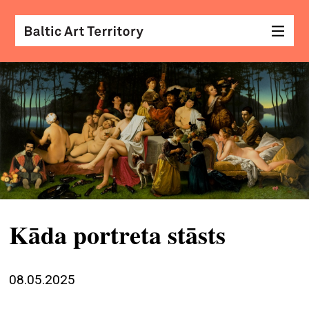
vizu
māk
sar
ar
kole
arhi
Kāda portreta stāsts
diza
&
mod
08.05.2025
skat
&