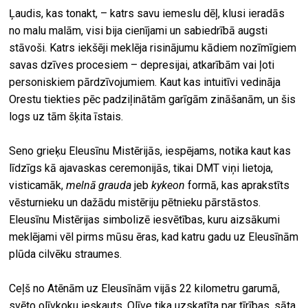
Ļaudis, kas tonakt, – katrs savu iemeslu dēļ, klusi ieradās
no malu malām, visi bija cienījami un sabiedrībā augsti
stāvoši. Katrs iekšēji meklēja risinājumu kādiem nozīmīgiem
savas dzīves procesiem – depresijai, atkarībām vai ļoti
personiskiem pārdzīvojumiem. Kaut kas intuitīvi vedināja
Orestu tiekties pēc padziļinātām garīgām zināšanām, un šis
logs uz tām šķita īstais.
Seno grieķu Eleusīnu Mistērijās, iespējams, notika kaut kas
līdzīgs kā ajavaskas ceremonijās, tikai DMT viņi lietoja,
visticamāk,
melnā grauda
jeb
kykeon
formā, kas aprakstīts
vēsturnieku un dažādu mistēriju pētnieku pārstāstos.
Eleusīnu Mistērijas simbolizē iesvētības, kuru aizsākumi
meklējami vēl pirms mūsu ēras, kad katru gadu uz Eleusīnām
plūda cilvēku straumes.
Ceļš no Atēnām uz Eleusīnām vijās 22 kilometru garumā,
svēto olīvkoku ieskauts. Olīve tika uzskatīta par tīrības, sāta,