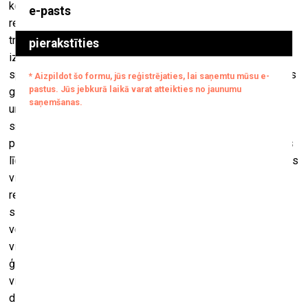
kopēja zoles partiju galda, kur notika neiedomājamas lietas;
reizēm tieši pilnmēness naktīs kopā ar Liepkalnu Pēteri
trijatā viņu emocijas sita augstus viļņus. Naktī, aiz mēness
izgaismotā ābeļdārza, mākslinieka lauku mājās, viņi
spēkojās pa īstam, – zoles kāršu partijās, nereti visas nakts
garumā. Atvērti ne tikai draudzībai, bet arī dusmām, lamām
un partnerībai, kaislīgam spēlmaņu azartam ar dārdošiem
smiekliem, te atkal nievām un pat nereti zemiski verbālai
pazemošanai, kad draugs vientiesīgi kļūdījās, neskaitīdams
līdzi punktus. Neizbēgams sabiedrotais bija arī alkohols, kas
visu saasināja līdz kvēlei un, ja vēl šajās vienubrīd
regulārajās tikšanās reizēs, trāpījās pa kādai izskatīgai
sievietei, tad abiem diviem bija ko sacensties harizmātiski
verbālās divkaujās ar smalki intelektuāliem paņēmieniem,
visu pārvēršot vienā neatkārtojami dzīvā teātra izrādē. Bez
ģenerālmēģinājuma vai atkārtojuma. Liepkalnu Pēteris, viņu
vidutājs, šajā neparastajā savienībā bija ugunsdzēsējs un
diplomāts, lai kaut kas nebeigtos traģiski.