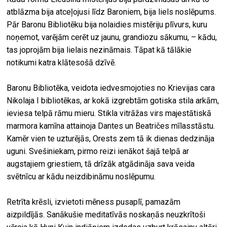
atblāzma bija atceļojusi līdz Baroniem, bija liels noslēpums.
Pār Baronu Bibliotēku bija nolaidies mistēriju plīvurs, kuru
noņemot, varējām cerēt uz jaunu, grandiozu sākumu, – kādu,
tas joprojām bija lielais nezināmais. Tāpat kā tālākie
notikumi katra klātesošā dzīvē.
Baronu Bibliotēka, veidota iedvesmojoties no Krievijas cara
Nikolaja I bibliotēkas, ar kokā izgrebtām gotiska stila arkām,
ieviesa telpā rāmu mieru. Stikla vitrāžas virs majestātiskā
marmora kamīna attainoja Dantes un Beatričes mīlasstāstu.
Kamēr vien te uzturējās, Orests zem tā ik dienas dedzināja
uguni. Svešiniekam, pirmo reizi ienākot šajā telpā ar
augstajiem griestiem, tā drīzāk atgādināja sava veida
svētnīcu ar kādu neizdibināmu noslēpumu.
Retrīta krēsli, izvietoti mēness pusaplī, pamazām
aizpildījās. Sanākušie meditatīvās noskaņās neuzkrītoši