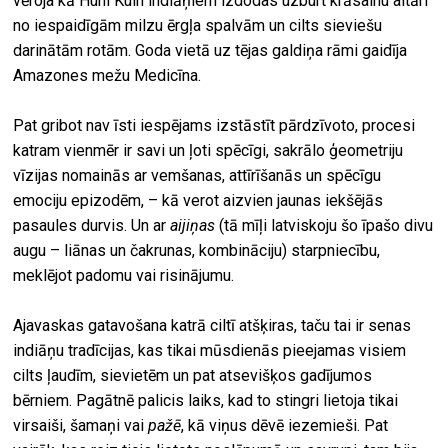
vēroja kā Huni Kuin indiāņiem izdodas uzburt krāsainu altāri
no iespaidīgām milzu ērgļa spalvām un cilts sieviešu
darinātām rotām. Goda vietā uz tējas galdiņa rāmi gaidīja
Amazones mežu Medicīna.
Pat gribot nav īsti iespējams izstāstīt pārdzīvoto, procesi
katram vienmēr ir savi un ļoti spēcīgi, sakrālo ģeometriju
vīzijas nomainās ar vemšanas, attīrīšanās un spēcīgu
emociju epizodēm, – kā verot aizvien jaunas iekšējās
pasaules durvis. Un ar
aijiņas
(tā mīļi latviskoju šo īpašo divu
augu – liānas un čakrunas, kombināciju) starpniecību,
meklējot padomu vai risinājumu.
Ajavaskas gatavošana katrā ciltī atšķiras, taču tai ir senas
indiāņu tradīcijas, kas tikai mūsdienās pieejamas visiem
cilts ļaudīm, sievietēm un pat atsevišķos gadījumos
bērniem. Pagātnē palicis laiks, kad to stingri lietoja tikai
virsaiši, šamaņi vai
pažē
, kā viņus dēvē iezemieši. Pat