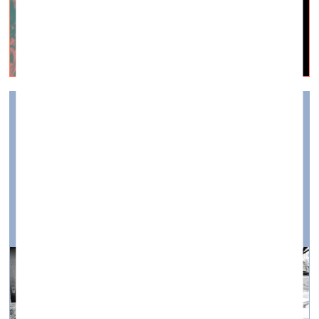
Vieta, kur satiekas prāta un sirds ceļi
spiriterritory by arterritory —
05.11.2020.
Integrālās izglītības institūta topošā mājvieta Ķīpsalā
tikko nosvinējusi spāru svētkus