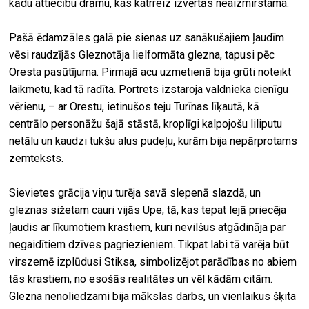
kādu attiecību drāmu, kas katrreiz izvērtās neaizmirstama.
Pašā ēdamzāles galā pie sienas uz sanākušajiem ļaudīm
vēsi raudzījās Gleznotāja lielformāta glezna, tapusi pēc
Oresta pasūtījuma. Pirmajā acu uzmetienā bija grūti noteikt
laikmetu, kad tā radīta. Portrets izstaroja valdnieka cienīgu
vērienu, – ar Orestu, ietinušos teju Turīnas līķautā, kā
centrālo personāžu šajā stāstā, kroplīgi kalpojošu liliputu
netālu un kaudzi tukšu alus pudeļu, kurām bija nepārprotams
zemteksts.
Sievietes grācija viņu turēja savā slepenā slazdā, un
gleznas sižetam cauri vijās Upe; tā, kas tepat lejā priecēja
ļaudis ar līkumotiem krastiem, kuri nevilšus atgādināja par
negaidītiem dzīves pagriezieniem. Tikpat labi tā varēja būt
virszemē izplūdusi Stiksa, simbolizējot parādības no abiem
tās krastiem, no esošās realitātes un vēl kādām citām.
Glezna nenoliedzami bija mākslas darbs, un vienlaikus šķita