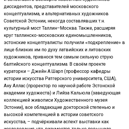
диссидентов, представителей московского
концептуализма, и альтернативных художников
Советской Эстонии, некогда составлявших т.н.
культурный мост Таллин–Москва. Также, расширяя
круг таллинско-московских единомышленников,
эстонские концептуалисты получили «подкрепление» в
лице близких им по духу латвийских и литовских
художников, привнося тем самым сильную струю
балтийского концептуализма. В своём проекте
кураторки – Джейн А.Шарп (профессор кафедры
истории искусства Ратгерского университета, США),
Ану Аллас (проректор по научной работе Эстонской
академии художеств) и Лийза Кальюла (заведующая
коллекцией живописи Художественного музея
Эстонии), все обладающие докторской степенью и
высокой компетенцией в истории советского
искусства, – подчёркивали аспект выставки как
исследования, что, разумеется, только повышало