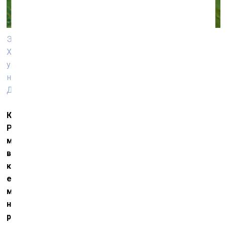
Эрик Булатов (1933). Опасно. 1972–1973. Масло.
Художественный музей Циммерли, Ратгерский
университет ‒ коллекция советского
нонконформистского искусства Нортона и Нэнси
Доджей
Как повлияла на эту выставку военная агрессия
России против Украины, начавшаяся примерно за
месяц до планируемого открытия? Эта выставка
включает целый ряд представителей московского
концептуализма, которые были
единомышленниками эстонских художников в их
молчаливом противостоянии советскому режиму,
но сейчас не все из них однозначно осудили
российскую агрессию. Для меня самой здесь явно