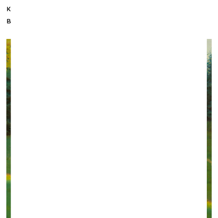
компонуя и исследуя их, но также и пытаясь заразить
вирусом деконструкции.