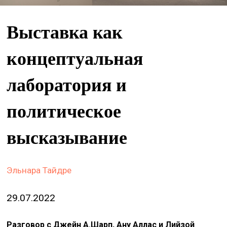
&
сце
Выставка как
spiri
концептуальная
by
arte
лаборатория и
on
site
политическое
изд
высказывание
arte
о
нас
Эльнара Тайдре
29.07.2022
искать
Разговор с Джейн А.Шарп, Ану Аллас и Лийзой