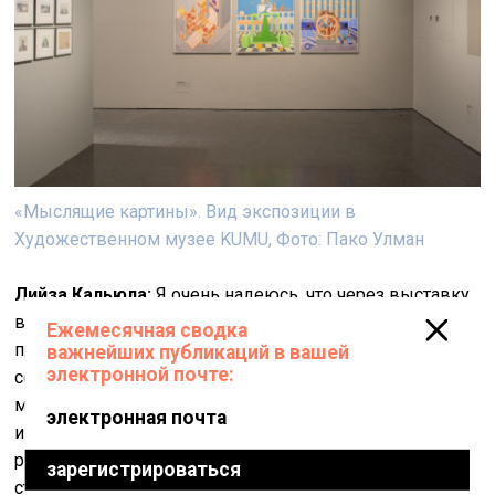
«Мыслящие картины». Вид экспозиции в
Художественном музее KUMU, Фото: Пако Улман
Лийза Кальюла:
Я очень надеюсь, что через выставку
в
KUMU
мы делаем ещё один шаг вперёд в этом
процессе деколонизации. И да, с одной стороны, он
состоит в географическом расширении, т.к. на этот раз
мы показываем концептуальные развития в
искусстве, которые имели место в самых западных
республиках Советского Союза и особенно в их
столицах: Москве, Таллине, Риге и Вильнюсе.