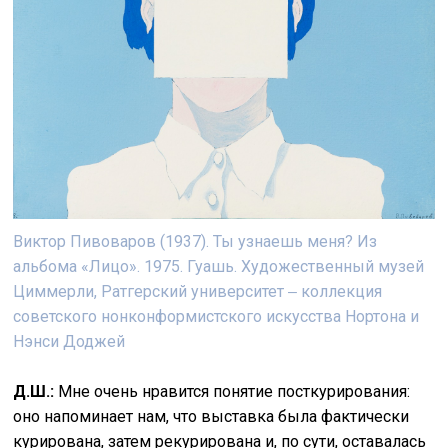
Виктор Пивоваров (1937). Ты узнаешь меня? Из
альбома «Лицо». 1975. Гуашь. Художественный музей
Циммерли, Ратгерский университет ‒ коллекция
советского нонконформистского искусства Нортона и
Нэнси Доджей
Д.Ш.:
Мне очень нравится понятие посткурирования:
оно напоминает нам, что выставка была фактически
курирована, затем рекурирована и, по сути, оставалась