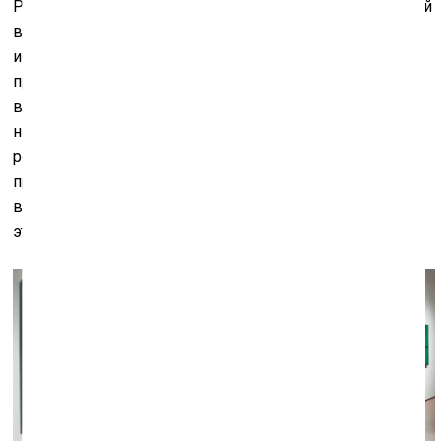
Рауля Меэля, Сирье Рунге). На мой взгляд, заслуга этой
выставки в побуждении к другим подходам,
исследовательским областям, в соединении
произведений из стран Балтии, в выходе за рамки
вопроса национальной идентичности, который,
наверное, преобладает над постколониальными
репрезентативными стратегиями. Но я думаю, что мы
продолжим эту непростую работу, чтобы понять
возможности такого подхода, не деполитизируя при
этом наши нарративы.