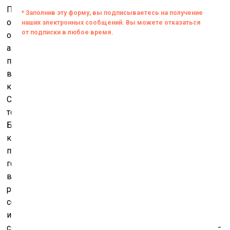
Поставленная цель децентрализации также
обусловила попытку ввести в нашем каталоге в
оборот понятие советского концептуализма как
альтернативу термину московского концептуализма,
представляющего собой известный бренд, не совсем
верно объединяющий весь обширный пласт
концептуального искусства, которое рождалось в
Советском Союзе. Но, наверное, это расширение не
только географическое, ведь материалы из стран
Балтии привносят иные подходы и в понимании
концептуального в позднесоветском контексте. К
примеру, в Таллине Леонхард Лапин и Сирье Рунге
говорили о необходимости «объективного искусства»
в контексте модернизированного,
рационализированного, индустриализированного
советского общества. В Риге Миервалдис Полис
использовал живописную технику гиперреализма в
своих замысловатых визуальных играх, а Янис Боргс –