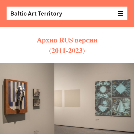
Архив RUS версии
(2011-2023)
виз
иск
раз
с
кол
арх
диз
&
мод
экр