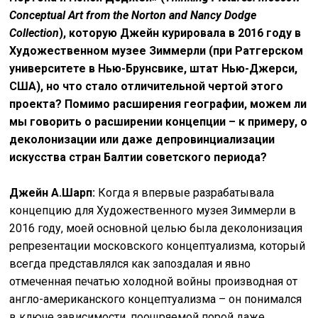
Conceptual Art from the Norton and Nancy Dodge
Collection
), которую Джейн курировала в 2016 году в
Художественном музее Зиммерли (при Ратгерском
университете в Нью-Брунсвике, штат Нью-Джерси,
США), но что стало отличительной чертой этого
проекта? Помимо расширения географии, можем ли
мы говорить о расширении концепции – к примеру, о
деколонизации или даже депровинциализации
искусства стран Балтии советского периода?
Джейн А.Шарп:
Когда я впервые разрабатывала
концепцию для Художественного музея Зиммерли в
2016 году, моей основной целью была деколонизация
репрезентации московского концептуализма, который
всегда представлялся как запоздалая и явно
отмеченная печатью холодной войны производная от
англо-американского концептуализма – он понимался
в ключе зависимости, поощряемой порой даже