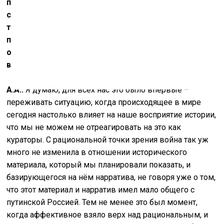
присутствует конфликт этики историка и этики
свидетеля нынешней политической ситуации,
требующей нашей реакции. Но вы смогли найти
прекрасное решение, и не зря эта выставка была
отмечена как пример новой парадигмы
выставочного дела
–
т.н. посткурирования.
А.А.:
Я думаю, для всех нас это было впервые –
переживать ситуацию, когда происходящее в мире
сегодня настолько влияет на наше восприятие истории,
что мы не можем не отреагировать на это как
кураторы. С рациональной точки зрения война так уж
много не изменила в отношении исторического
материала, который мы планировали показать, и
базирующегося на нём нарратива, не говоря уже о том,
что этот материал и нарратив имел мало общего с
путинской Россией. Тем не менее это был момент,
когда аффективное взяло верх над рациональным, и