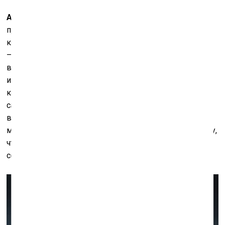
А.А.:
Джейн и многие другие учёные проделали
прекрасную исследовательскую работу над
коллекцией Доджей, но много открытий ещё впереди
– в плане как малоизвестных материалов, так и
внутренней динамики коллекции, связанных с ней
историй и т.д. О ней сложилось представление как о
коллекции нонконформистского искусства, но на
самом деле она предлагает гораздо более широкий
взгляд на позднесоветское искусство во всём его
многообразии. Коллекция Доджей уникальна и потому,
что в ней представлено искусство всех бывших
союзных республик: явление весьма редкое.