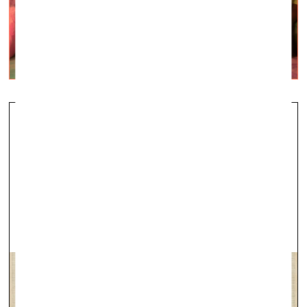
Видения будущего, вдохновляющие
нас сегодня
визуальное искусство —
Суть дня, Q&A — 06.04.2023.
Выставка «Футуромарення. Украина и авангард».
Таллин. KUMU