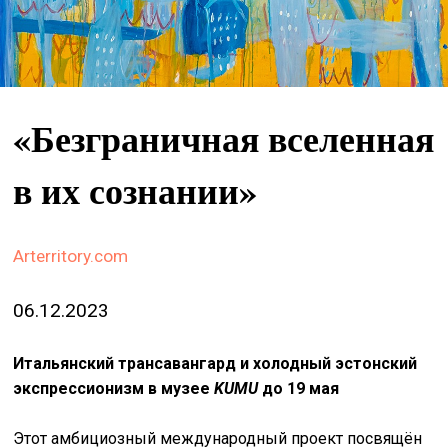
&
сце
spiri
by
«Безграничная вселенная
arte
on
в их сознании»
site
изд
Arterritory.com
arte
о
06.12.2023
нас
Итальянский трансавангард и холодный эстонский
экспрессионизм в музее
KUMU
до 19 мая
искать
Этот амбициозный международный проект посвящён