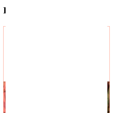
Arte Contemporanea
Публикации по теме
В KUMU – выставка мелани бонайо
о теле и прикосновении
визуальное искусство —
07.11.2023.
С 10 ноября 2023 до 28 апреля 2024