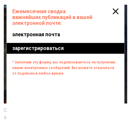
Сандро Киа (1946). По крышам, по дорогам (Sul tetto,
sulla strada). 1979. Масло, холст