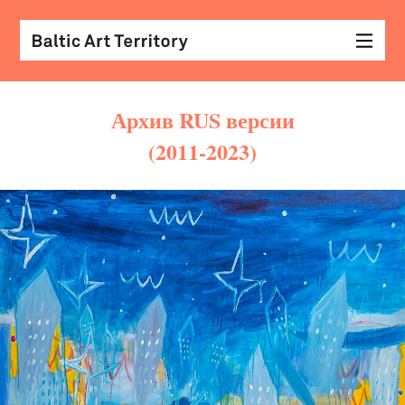
Архив RUS версии
(2011-2023)
виз
иск
раз
с
кол
арх
диз
&
мод
экр