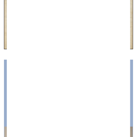
Выставка как концептуальная лаборатория и
политическое высказывание
визуальное искусство —
Интервью — 29.07.2022.
Разговор с Джейн А.Шарп, Ану Аллас и Лийзой
Кальюла