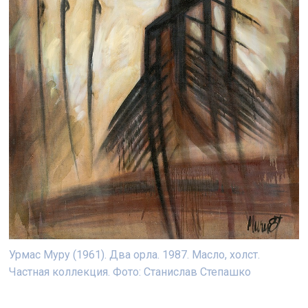
Урмас Муру (1961). Два орла. 1987. Масло, холст.
Частная коллекция. Фото: Станислав Степашко