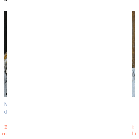
Миммо Паладино (1948). Крещение льва (Il battesimo
del leone). 1982. Масло, бумага
Верхнее изображение: Никола де Мария (1954). Счастливый 
город Королевства цветов. 1989. Масло, холст. Claudio Poleschi 