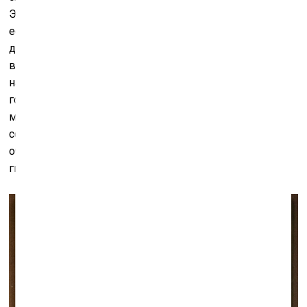
Это нечто среднее между картиной и конструкцией,
если хотите, объектом. Кстати, название этой работе
дал искусствовед Игорь Дыченко, который в свое
время купил эту работу и в чьей коллекции она
находилась до того, как была передана украинскому
государству. Уважаемый Игорь Дыченко, простите
меня, но, на мой взгляд, название «Арлекин» не
соответствует духу этой работы. На мой взгляд,
очевидно, что это реплика Василя Ермилова на серию
гитар Пабло Пикассо. Извините за это отступление.