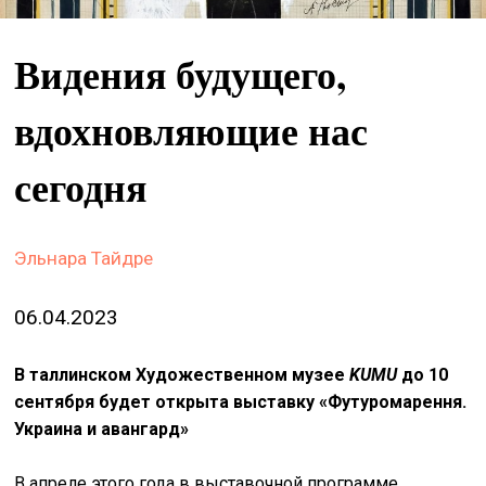
&
сце
Видения будущего,
spiri
by
вдохновляющие нас
arte
сегодня
on
site
изд
Эльнара Тайдре
arte
06.04.2023
о
нас
В таллинском Художественном музее
KUMU
до 10
сентября будет открыта выставку «Футуромарення.
искать
Украина и авангард»
В апреле этого года в выставочной программе