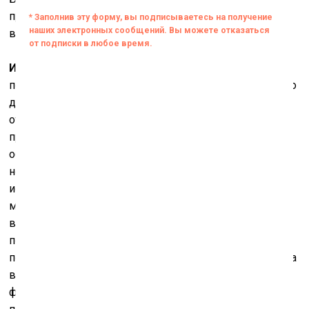
противостоять российскому вторжению, которое
включает в себя и атаку на культуру.
Игорь Оксаметный
: Прежде всего, спасибо за слова
поддержки. Нет нужды говорить, насколько это важно
для нас и насколько это нас вдохновляет. Главное
отличие таллинской выставки от киевской, которая
проходила в девяти залах Мистецького арсенала
общей площадью около 4 000 квадратных метров (на
ней было представлено почти 500 экспонатов из 30
источников), заключается, конечно, не только в их
масштабах. Киевская выставка продолжила серию
выставочных проектов Мистецького арсенала,
посвящённых культурному процессу в Украине в
первом десятилетии ХХ века. До этого тема футуризма
в Украине ещё не была визуализирована в таком
формате. В какой-то степени это связано с тем, что