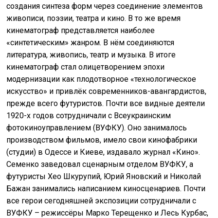
создания синтеза форм через соединение элементов
живописи, поэзии, театра и кино. В то же время
кинематограф представляется наиболее
«синтетическим» жанром. В нём соединяются
литература, живопись, театр и музыка. В итоге
кинематограф стал олицетворением эпохи
модернизации как плодотворное «технологическое
искусство» и привлёк современников-авангардистов,
прежде всего футуристов. Почти все видные деятели
1920-х годов сотрудничали с Всеукраинским
фотокиноуправлением (ВУФКУ). Оно занималось
производством фильмов, имело свои кинофабрики
(студии) в Одессе и Киеве, издавало журнал «Кино».
Семенко заведовал сценарным отделом ВУФКУ, а
футуристы Хео Шкурупий, Юрий Яновский и Николай
Бажан занимались написанием киносценариев. Почти
все герои сегодняшней экспозиции сотрудничали с
ВУФКУ – режиссёры Марко Терещенко и Лесь Курбас,