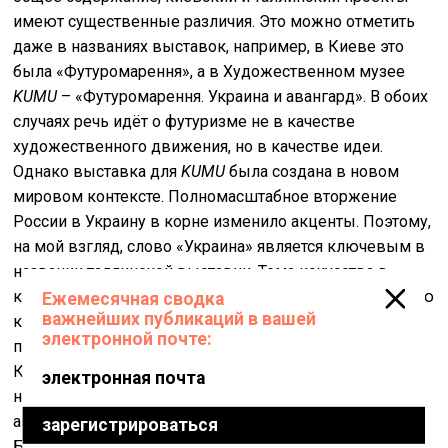
имеют существенные различия. Это можно отметить
даже в названиях выставок, например, в Киеве это
была «Футуромарення», а в Художественном музее
KUMU
– «Футуромарення. Украина и авангард». В обоих
случаях речь идёт о футуризме не в качестве
художественного движения, но в качестве идеи.
Однако выставка для
KUMU
была создана в новом
мировом контексте. Полномасштабное вторжение
России в Украину в корне изменило акценты. Поэтому,
на мой взгляд, слово «Украина» является ключевым в
названии таллинской выставки. Тема искусства в
какой-то степени становится инструментом, с помощью
которого мы рассказываем о себе. Возможность
постколониальной критики имеет огромное значение.
К сожалению, в нынешних трагических событиях мы
наблюдаем слишком много прямых исторических
аналогий с тем, что происходило сто лет назад.
Благодаря международным проектам мы можем