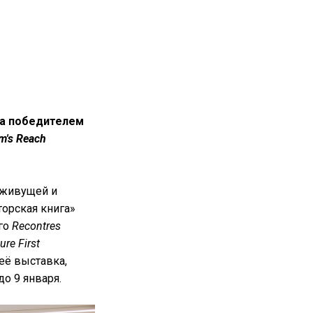
а победителем
m's Reach
 живущей и
орская книга»
го
Recontres
ure First
её выставка,
до 9 января.