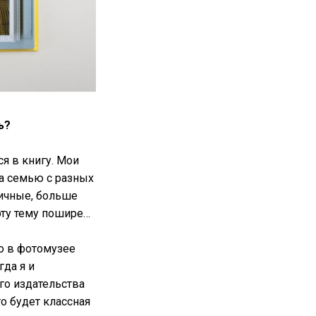
ь?
я в книгу. Мои
на семью с разных
ичные, больше
эту тему пошире…
ло в фотомузее
гда я и
ого издательства
то будет классная