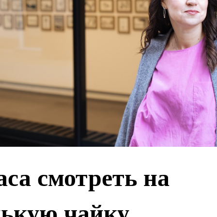
аса смотреть на
ькую чайку