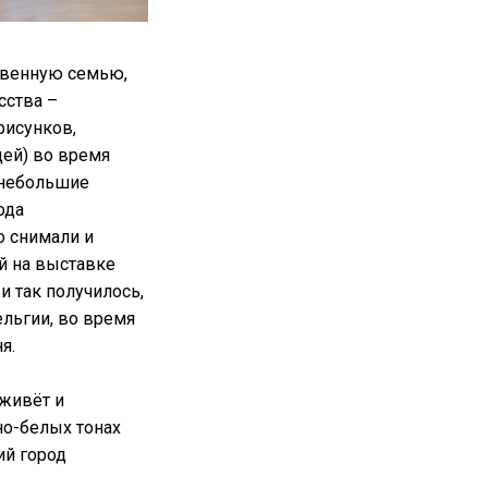
ственную семью,
сства –
рисунков,
ей) во время
 небольшие
ода
о снимали и
й на выставке
, и так получилось,
ельгии, во время
ня.
 живёт и
но-белых тонах
ий город