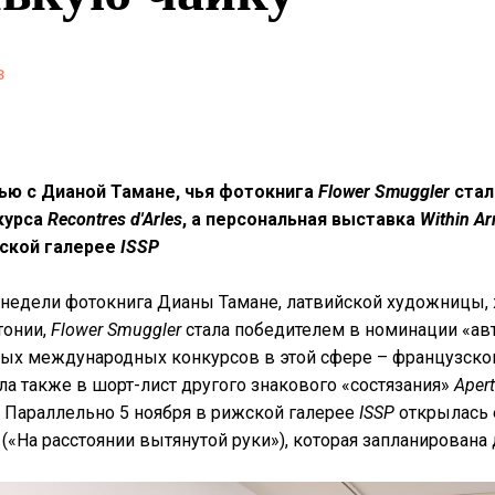
в
ью с Дианой Тамане, чья фотокнига
Flower Smuggler
стал
курса
Recontres d'Arles
, а персональная выставка
Within Ar
ской галерее
ISSP
 недели фотокнига Дианы Тамане, латвийской художницы,
тонии,
Flower Smuggler
стала победителем в номинации «авт
вых международных конкурсов в этой сфере – французско
ла также в шорт-лист другого знакового «состязания»
Apert
. Параллельно 5 ноября в рижской галерее
ISSP
открылась 
(«На расстоянии вытянутой руки»), которая запланирована 