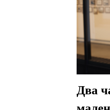
Два ч
мален