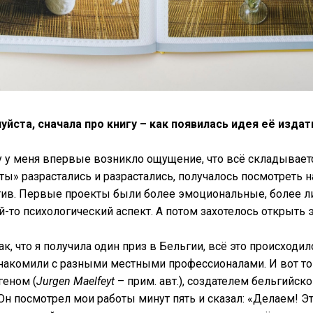
йста, сначала про книгу – как появилась идея её издат
ду у меня впервые возникло ощущение, что всё складываетс
ы» разрастались и разрастались, получалось посмотреть 
тив. Первые проекты были более эмоциональные, более л
й-то психологический аспект. А потом захотелось открыть 
ак, что я получила один приз в Бельгии, всё это происходи
 знакомили с разными местными профессионалами. И вот то
геном (
Jurgen Maelfeyt
– прим. авт.), создателем бельгийск
 Он посмотрел мои работы минут пять и сказал: «Делаем! Э