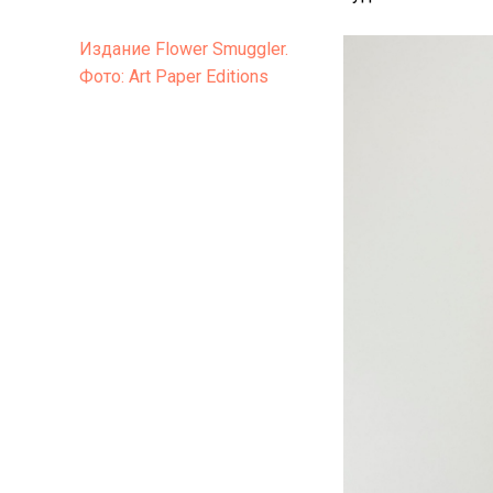
Издание Flower Smuggler.
Фото: Art Paper Editions