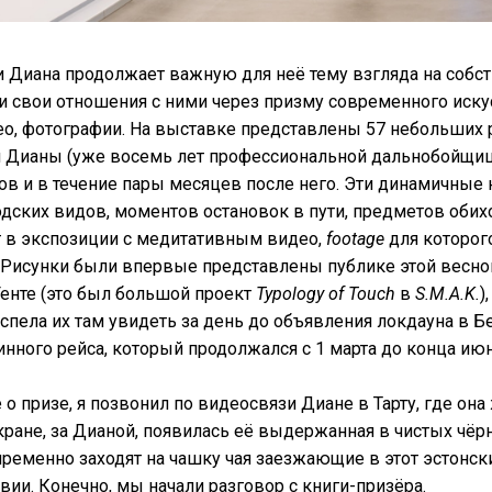
и Диана продолжает важную для неё тему взгляда на соб
 и свои отношения с ними через призму современного иску
ео, фотографии. На выставке представлены 57 небольших 
 Дианы (уже восемь лет профессиональной дальнобойщиц
сов и в течение пары месяцев после него. Эти динамичные
дских видов, моментов остановок в пути, предметов обих
 в экспозиции с медитативным видео,
footage
для которог
. Рисунки были впервые представлены публике этой весно
енте (это был большой проект
Typology of Touch
в
S.M.A.K.
)
спела их там увидеть за день до объявления локдауна в Б
инного рейса, который продолжался с 1 марта до конца ию
о призе, я позвонил по видеосвязи Диане в Тарту, где она
экране, за Дианой, появилась её выдержанная в чистых чёр
епременно заходят на чашку чая заезжающие в этот эстонск
вии. Конечно, мы начали разговор с книги-призёра.