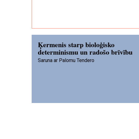
Ķermenis starp bioloģisko
determinismu un radošo brīvību
Saruna ar Palomu Tendero