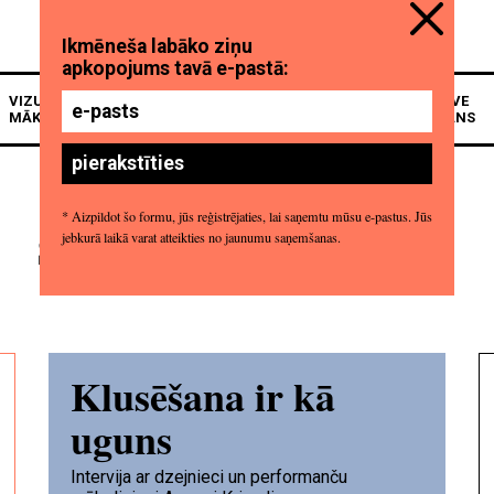
VIZUĀLĀ
SARUNAS AR
ARHITEKTŪRA,
SKATUVE
MĀKSLA
KOLEKCIONĀRIEM
DIZAINS & MODE
& EKRĀNS
Sofija Kozlova
Klusēšana ir kā
uguns
Intervija ar dzejnieci un performanču