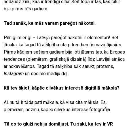
nedaudz zinu, kas ir trendīgi citur. Šeit topā ir tas, kas citur
bija pirms trīs gadiem.
Tad sanāk, ka mēs varam pareģot nākotni.
Pilnīgi mierīgi – Latvijā pareģot nākotni ir elementāri! Bet
jāsaka, ka tagad tā atšķirība starp trendiem ir mazinājusies.
Pirms kādiem sešiem gadiem bija ļoti jūtams tas, ka Eiropas
tendences (piemēram, grafiskajā dizainā) līdz Latvijai atnāca
ar nokavēšanos. Tagad tā atšķirība sāk sarukt, protams,
Instagram
un sociālo mediju dēļ.
Kā tev šķiet, kāpēc cilvēkus interesē digitālā māksla?
Ai, nu tā ir tāda pati māksla, kā visa cita māksla. Es,
piemēram, nezinu, kāpēc cilvēkus interesē fotogrāfija.
Tā es to gluži nebiju domājusi. Tu saki, ka tev ir VR