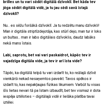
brilles un tu vari sēdēt digitālā dzīvoklī. Bet kāda tev
jēga sēdēt digitālā vidē, ja tu jau sēdi savā īstajā
dzīvoklī?
Nu... es sēžu foršākā dzīvoklī. Ja tu redzētu manu dzīvokli!
Man ir digitāla striptīzdejotāja, kas stūrī dejo; man tur ir loks
un bultas... man ir labs digitālais dzīvoklis, daudz labāks
nekā mans īstais.
Labi, saprotu, bet vai vari paskaidrot, kāpēc tev ir
vajadzīga digitāla vide, ja tev ir arī īsta vide?
Tāpēc, ka digitālā telpā tu vari izdarīt to, ko reālajā dzīvē
vienkārši nekad nesaņemtos paveikt. Tavos spēkos ir
izdarīt to, kas nepakļaujas fizikas likumiem. Varbūt tu visas
šīs lietas nevari tā pa īstam izbaudīt, bet tev vismaz ir dota
iespēja iztēloties – digitālajā vidē ir lielāka platība tavai
iztēlei.