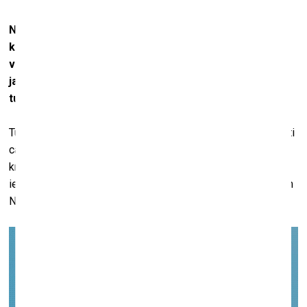
Nu labi, jūs esat izveidojuši ielu mākslas digitālo
kolekciju, bet ir arī tādi projekti un izsoles, kur
vienkārši tiek piedāvāta digitālā māksla. Man rodas
jautājums – kur iegādātais darbs tiek uzglabāts? Un kā
tu vari tam piekļūt?
Tu glabā iegādāto darbu savā kripto maciņā. NFT tiek tirgoti
caur konkrētām platformām. Lai tos iegādātos, ir jāizveido
kripto maciņš vienā no digitālajām bankām. Jebkurā laikā,
ielogojoties ar savu kripto maciņu, tu vari atvērt kādu no šīm
NFT platformām un tur apskatīt, piemēram, iegādāto darbu.