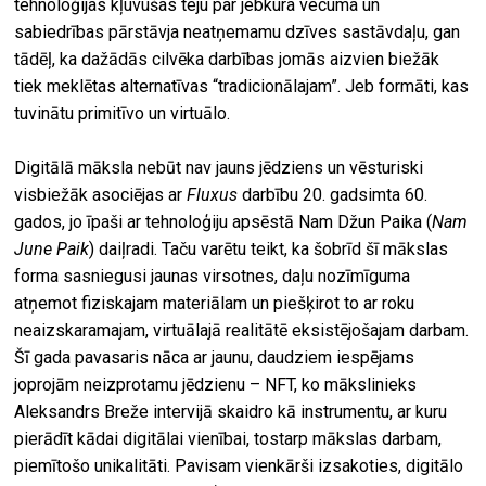
tehnoloģijas kļuvušas teju par jebkura vecuma un
sabiedrības pārstāvja neatņemamu dzīves sastāvdaļu, gan
tādēļ, ka dažādās cilvēka darbības jomās aizvien biežāk
tiek meklētas alternatīvas “tradicionālajam”. Jeb formāti, kas
tuvinātu primitīvo un virtuālo.
Digitālā māksla nebūt nav jauns jēdziens un vēsturiski
visbiežāk asociējas ar
Fluxus
darbību 20. gadsimta 60.
gados, jo īpaši ar tehnoloģiju apsēstā Nam Džun Paika (
Nam
June Paik
) daiļradi. Taču varētu teikt, ka šobrīd šī mākslas
forma sasniegusi jaunas virsotnes, daļu nozīmīguma
atņemot fiziskajam materiālam un piešķirot to ar roku
neaizskaramajam, virtuālajā realitātē eksistējošajam darbam.
Šī gada pavasaris nāca ar jaunu, daudziem iespējams
joprojām neizprotamu jēdzienu – NFT, ko mākslinieks
Aleksandrs Breže intervijā skaidro kā instrumentu, ar kuru
pierādīt kādai digitālai vienībai, tostarp mākslas darbam,
piemītošo unikalitāti. Pavisam vienkārši izsakoties, digitālo