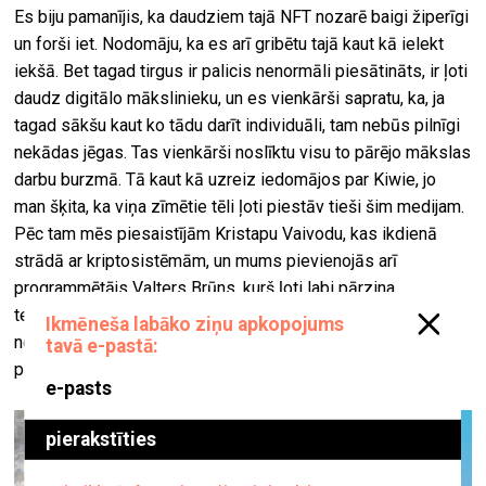
Es biju pamanījis, ka daudziem tajā NFT nozarē baigi žiperīgi
un forši iet. Nodomāju, ka es arī gribētu tajā kaut kā ielekt
iekšā. Bet tagad tirgus ir palicis nenormāli piesātināts, ir ļoti
daudz digitālo mākslinieku, un es vienkārši sapratu, ka, ja
tagad sākšu kaut ko tādu darīt individuāli, tam nebūs pilnīgi
nekādas jēgas. Tas vienkārši noslīktu visu to pārējo mākslas
darbu burzmā. Tā kaut kā uzreiz iedomājos par Kiwie, jo
man šķita, ka viņa zīmētie tēli ļoti piestāv tieši šim medijam.
Pēc tam mēs piesaistījām Kristapu Vaivodu, kas ikdienā
strādā ar kriptosistēmām, un mums pievienojās arī
programmētājs Valters Brūns, kurš ļoti labi pārzina
tehnoloģijas un saprot, ko nozīmē NFT. Mums ir
noformējusies ļoti laba komanda, jo viens otru savstarpēji
papildinam.