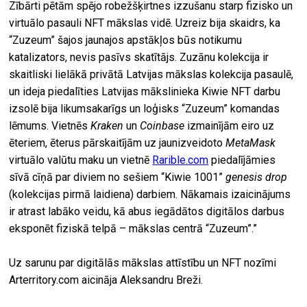
Zībārti pētām spējo robežšķirtnes izzušanu starp fizisko un
virtuālo pasauli NFT mākslas vidē. Uzreiz bija skaidrs, ka
“Zuzeum” šajos jaunajos apstākļos būs notikumu
katalizators, nevis pasīvs skatītājs. Zuzānu kolekcija ir
skaitliski lielākā privātā Latvijas mākslas kolekcija pasaulē,
un ideja piedalīties Latvijas mākslinieka Kiwie NFT darbu
izsolē bija likumsakarīgs un loģisks “Zuzeum” komandas
lēmums. Vietnēs
Kraken
un
Coinbase
izmainījām eiro uz
ēteriem, ēterus pārskaitījām uz jaunizveidoto
MetaMask
virtuālo valūtu maku un vietnē
Rarible.com
piedalījāmies
sīvā cīņā par diviem no sešiem “Kiwie 1001”
genesis drop
(kolekcijas pirmā laidiena) darbiem. Nākamais izaicinājums
ir atrast labāko veidu, kā abus iegādātos digitālos darbus
eksponēt fiziskā telpā – mākslas centrā “Zuzeum”.”
Uz sarunu par digitālās mākslas attīstību un NFT nozīmi
Arterritory.com aicināja Aleksandru Breži.