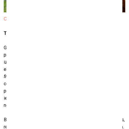
Coal. © 2021 KIWIE™
Tie būs legāli vai nelegāli darbi?
Gan legāli, gan nelegāli. Pagājušajā nedēļā mēs
piedalījāmies izsolē ar pirmo “Kiwie 1001” kolekciju,
izmantojot
Rarible
platformu, ar kuru mums bija noslēgta
ekskluzīva noruna – viņi mūs reklamēja savā mājaslapā uz
front page
[
pirmā lapa – no ang. val.
]. Katra darba sākuma
cena bija 0 eiro. Mēs gribējām, lai jebkuram būtu iespēja
piedalīties šajā izsolē, lai neviens nejustos ierobežots
iespējā savā īpašumā iegūt Kiwie, bet, protams, mēs arī
nevarējām ietekmēt to, cik augstu tā solītā cena uzkāps.
Bijām ļoti pārsteigti par to, cik daudz solītāju bija no Latvijas,
rezultātā tikai divi vai viens darbs tika pārdots uz ārzemēm.