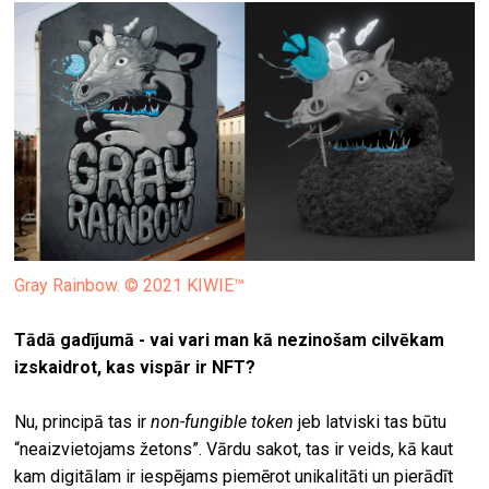
Gray Rainbow. © 2021 KIWIE™
Tādā gadījumā - vai vari man kā nezinošam cilvēkam
izskaidrot, kas vispār ir NFT?
Nu, principā tas ir
non-fungible token
jeb latviski tas būtu
“neaizvietojams žetons”. Vārdu sakot, tas ir veids, kā kaut
kam digitālam ir iespējams piemērot unikalitāti un pierādīt