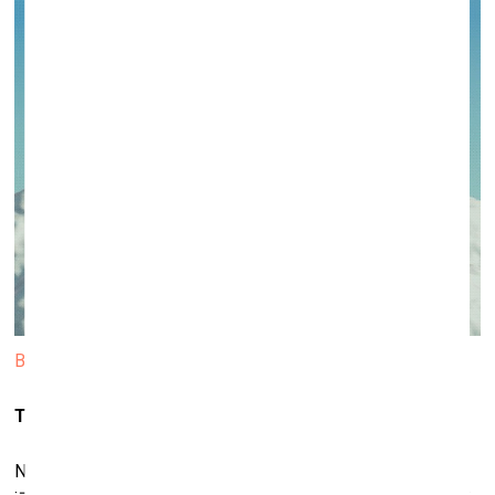
Barong. © 2021 KIWIE™
Tev tas neatgādina kaut kādu spēlīti?
Noteikti! Es domāju, ka tuvākajā laikā lielākā pielietojuma