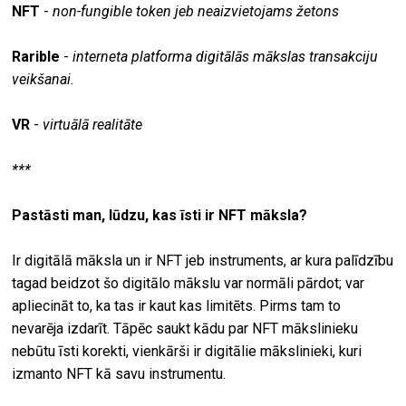
NFT
-
non-fungible token jeb neaizvietojams žetons
Rarible
-
interneta platforma digitālās mākslas transakciju
veikšanai.
VR
-
virtuālā realitāte
***
Pastāsti man, lūdzu, kas īsti ir NFT māksla?
Ir digitālā māksla un ir NFT jeb instruments, ar kura palīdzību
tagad beidzot šo digitālo mākslu var normāli pārdot; var
apliecināt to, ka tas ir kaut kas limitēts. Pirms tam to
nevarēja izdarīt. Tāpēc saukt kādu par NFT mākslinieku
nebūtu īsti korekti, vienkārši ir digitālie mākslinieki, kuri
izmanto NFT kā savu instrumentu.