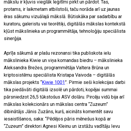
mākslu ir kļuvis vieglāk leģitīmi pirkt un pārdot. Tas,
protams, ir laikmetam atbilstoši, taču norāda arī uz jaunas
ēras sākumu vizuālajā mākslā. Būtiskāka par sadarbību ar
kuratoru, galeristu vai teorētiķi, digitālās mākslas kontekstā
kļūst mākslinieka un programmētāja, tehnoloģiju speciālista
sinerģija.
Aprīļa sākumā ar plašu rezonansi tika publiskota ielu
mākslinieka Kiwie un viņa komandas biedru – mākslinieka
Aleksandra Brežes, programmētāja Valtera Brūna un
kriptosistēmu speciālista Kristapa Vaivoda – digitālās
mākslas projekts “
Kiwie 1001
”. Pirmie seši kolekcijas darbi
tika piedāvāti digitālā izsolē un pārdoti, kopējai summai
pārsniedzot 26,5 tūkstošus ASV dolāru. Pircēju vidū bija arī
mākslas kolekcionārs un mākslas centra “Zuzeum”
dibinātājs Jānis Zuzāns, kurš, aicināts komentēt savu
iesaistīšanos, saka: “Pēdējos pāris mēnešus kopā ar
“Zuzeum” direktori Agnesi Kleinu un izstāžu vadītāju Ievu