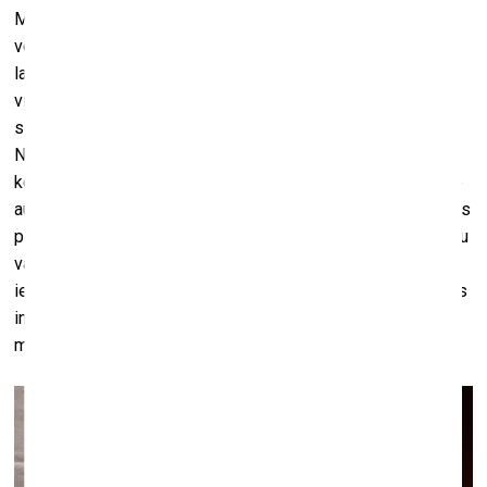
Mēs to vispār negaidījām, jo visu savu
PR
kampaņu bijām
veidojuši tā, lai ieinteresētu ārzemju publiku. Pirms kāda
laika izveidojām
Discord
komūnu, caur kuru popularizēt
visas ar šo saistītās lietas. Tur mums ir vairāk nekā 400
sekotāju un tādēļ arī zinājām dažus solītājus. Saproti, tos
NFT pašlaik visvairāk pērk “kripto cilvēki” nevis mākslas
kolekcionāri. Tieši tāpēc mums bija svarīgi uzrunāt to kripto
auditoriju – ņemot vērā NFT pieaugošo popularitāti, daudzas
pasaules lielās institūcijas šobrīd domā par to, kādu labumu
varētu no tā iegūt. Man šķiet, tas ir ļoti
kruti
, ka “Zuzeum”
iegādājās divus darbus, jo tā tagad kļūst par pirmo mākslas
institūciju Eiropā, kuriem pieder šāda digitālā māksla. Arī
mūsu projektam tas ir ļoti nozīmīgi.