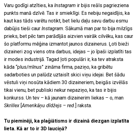
Varu godīgi atzīties, ka
Instagram
ir bijis reāls pagrieziena
punkts manā dzīvē. Tas ir smieklīgi. Es nebiju negaidījis, ka
kaut kas tāds varētu notikt, bet lielu daļu savu darbu esmu
dabūjis tieši caur
Instagram
. Sākumā man par to bija milzīgs
prieks, bet pēc tam parādījās aizvien vairāk cilvēku, kas caur
šo platformu mēģina izmantot jaunos dizainerus. Ļoti bieži
dizaineri zog viens otra darbus, idejas – jo īpaši izplatīti tas
ir modes industrijā. Tagad ļoti populāri ir, ka tev atraksta
kāda “plus/mīnus” zināma firma, paziņo, ka gribētu
sadarboties un palūdz uztaisīt skici viņu idejai. Bet šādu
vēstuli viņi nosūta kādiem 30 dizaineriem, beigās izvēlās
tikai vienu, bet publiski nekur nepaziņo, ka tas ir bijis
konkurss. Un tev – kā jaunam dizainerim liekas – o, man
Skrillex
[
Amerikāņu dīdžejs – red.
] raksta.
Tu pieminēji, ka plaģiātisms ir dizainā diezgan izplatīta
lieta. Kā ar to ir 3D lauciņā?