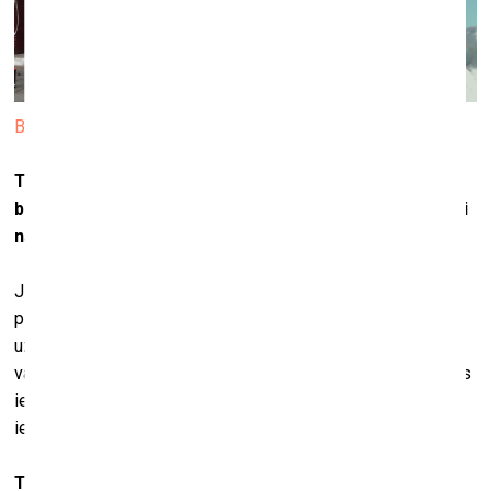
Barong. © 2021 KIWIE™
Tātad, tas, ko jūs radījāt un nupat arī pārdevāt izsolē,
bija konkrēti ielu mākslas darbi, kuriem kā piedeva līdzi
nāca kustīgi, digitāli Kiwie monstri?
Jā, tie 3D objekti ir vienkārši vizualizācijas, bet tas, ko mēs
pārdevām, bija ielu mākslas darbi – tie
grafiti
kas jau ir
uzkrāsoti vai arī vēl tikai taps. To digitālo
tokenu
principā
vari iztēloties kā tādu albuma vāciņu, tas ir tāds iepakojums
ielu mākslas darbam. Bet arī šajā digitālajā vizualizācijā ir
iekodēta ielu mākslas darba ģeogrāfiskā lokācija.
Tu teici, ka kolekcijā ir gan eksistējoši darbi, gan arī