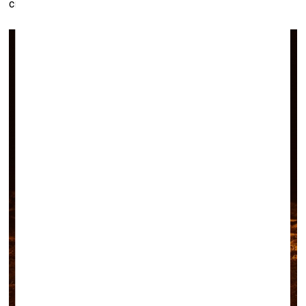
citas labākajā gadījumā var izmantot kā glāžu paliktņus.