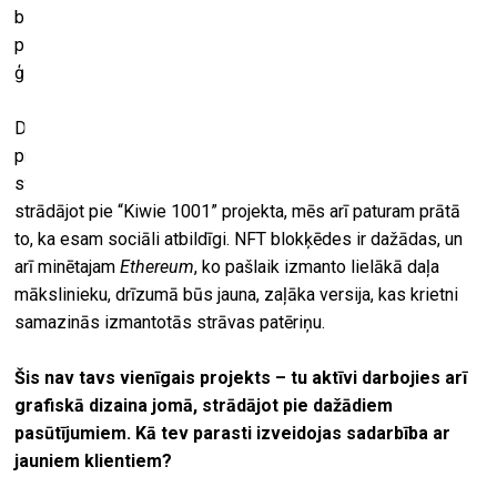
blokķēdi. Teorētiski viena NFT radīšana varētu būt
pielīdzināma trīs dienu strāvas patēriņam daudzbērnu
ģimenē.
Digitālajā mākslā noteikti atrodams daudz mīnusu, jo,
protams, no ekoloģijas viedokļa nav labi
kūpināt
datoru 10
stundas pilnā jaudā, lai renderētu kaut kādu animāciju. Taču,
strādājot pie “Kiwie 1001” projekta, mēs arī paturam prātā
to, ka esam sociāli atbildīgi. NFT blokķēdes ir dažādas, un
arī minētajam
Ethereum
, ko pašlaik izmanto lielākā daļa
mākslinieku, drīzumā būs jauna, zaļāka versija, kas krietni
samazinās izmantotās strāvas patēriņu.
Šis nav tavs vienīgais projekts – tu aktīvi darbojies arī
grafiskā dizaina jomā, strādājot pie dažādiem
pasūtījumiem. Kā tev parasti izveidojas sadarbība ar
jauniem klientiem?