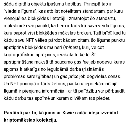
šāda digitāla objekta īpašuma tiesības. Principā tas ir
“viedais līgums”, kas atbilst noteiktam standartam, par kuru
vienojušies blokķēdes lietotāji. Izmantojot šo standartu,
mākslinieki var panākt, ka tiem ir tāds kā sava veida līgums,
kuru saprot visi blokķēdes mākslas brokeri. Tajā brīdī, kad tu
kādu savu NFT vēlies pārdot kādam citam, šo līguma punktu
apstiprina blokķēdes maineri (
miners
), kuri, veicot
kriptogrāfiskus aprēķinus, ieraksta to ķēdē. Šī
apstiprināšana maksā tā saucamo
gas fee
jeb nodevu, kuras
apjoms ir atkarīgs no ieguldāmā darba (risināmās
problēmas sarežģītības) un
gas price
jeb degvielas cenas.
Un NFT principā ir tāds žetons, par kuru iepriekšminētajā
līgumā ir pieejama informācija - ar tā palīdzību var pārbaudīt,
kādu darbu tas apzīmē un kuram cilvēkam tas pieder.
Pastāsti par to, kā jums ar Kiwie radās ideja izveidot
kriptomākslas kolekciju.