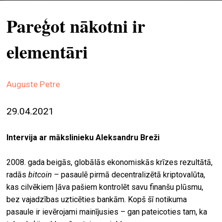
ekrā
Pareģot nākotni ir
spiri
by
elementāri
arte
gale
Auguste Petre
ener
arte
29.04.2021
izde
Intervija ar mākslinieku Aleksandru Breži
par
mu
2008. gada beigās, globālās ekonomiskās krīzes rezultātā,
radās
bitcoin
– pasaulē pirmā decentralizētā kriptovalūta,
meklēt
kas cilvēkiem ļāva pašiem kontrolēt savu finanšu plūsmu,
bez vajadzības uzticēties bankām. Kopš šī notikuma
pasaule ir ievērojami mainījusies – gan pateicoties tam, ka