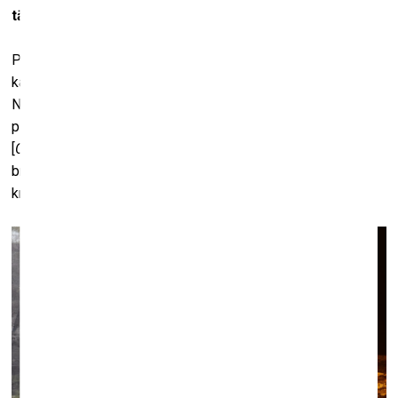
tādi, kas vēl tikai taps.
Pirmajā kolekcijā tika pārdoti seši eksistējoši darbi – četri,
kas atrodas Latvijā, un divi, kas atrodas ārzemēs.
Nākamajām kolekcijām taps (un jau top) jauni darbi. Mēs
plānojam laist klajā 1001 darbu, kopumā 195 valstīs. Ja
[
Covid-19 – red.
] situācija mainīsies un būs iespēja atkal
brīvi ceļot, tad Kiwie braukās apkārt pa pasauli un visur
krāsos tos savus rukšus.