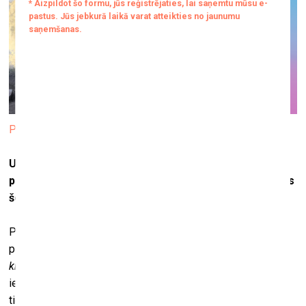
Pinks. © 2021 KIWIE™
Un kāds bija jūsu sākotnējais mērķis? Vienkārši
pamēģināt vai arī apzināti pieņēmāt lēmumu, ka vēlaties
šos darbus pārdot?
Principā ideja “Kiwie 1001” projektam ir tāda, ka mēs to
piesaisti NFT izmantojam ne tālab, ka tas tagad skaitās ļoti
kruti
, bet gan tāpēc, ka šī platforma šajā gadījumā sniedz
iespēju darīt kaut ko tādu, kas pirms tam nebija izdarāms
tieši ielu mākslā. NFT atļauj pārdot ielu mākslas darbus.