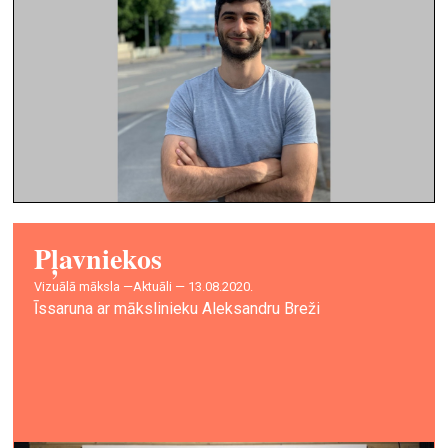
Pļavniekos
vizuālā māksla —
Aktuāli — 13.08.2020.
Īssaruna ar mākslinieku Aleksandru Breži