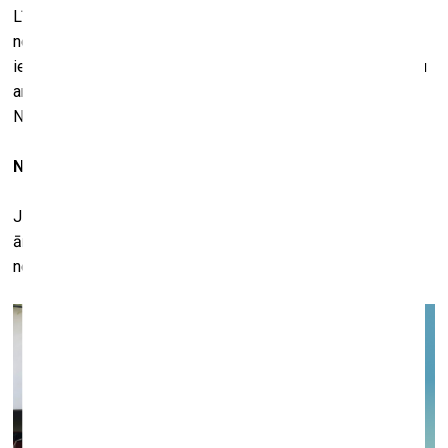
Līdz šim tu varēji iegādāties, piemēram, māju, bet tas
nenozīmēja, ka tev automātiski piederēs arī uz tās esošais
ielu mākslas darbs. Tas ir līdzīgi kā iegādājoties fotogrāfiju
ar skulptūru – tev var piederēt attēls, bet ne pati skulptūra.
NFT ir veids, kā iegādāties bildē attēloto.
Nu... tu vari pārdot skici.
Jā, bet skice nav ielās, tas nav tāds darbs, kuru tu vari iziet
ārā apskatīties. No šāda viedokļa, tāda skice tev neko
nedod.