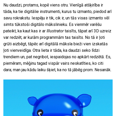
Nu daudzi, protams, kopē viens otru. Vienīgā atšķirība ir
tāda, ka tie digitālie instrumenti, kurus tu izmanto, piedod arī
savu rokrakstu. Iespēju ir tik, cik ir, un tās visas izmanto vēl
simts tūkstoši digitālo mākslinieku. Es vienmēr varēšu
pateikt, ka kaut kas ir ar
Illustrator
taisīts, tāpat arī 3D uzreiz
var redzēt, ar kurām programmām tas taisīts. No tā ir ļoti
grūti aizbēgt, tāpēc arī digitālā māksla bieži vien izskatās
ļoti vienveidīga. Otra lieta ir tāda, ka daudzi seko līdzi
trendiem un, pat negribot, iespaidojas no apkārt redzētā. Es,
piemēram, mēģinu tagad vispār vairs neskatīties, ko citi
dara; man jau kādu laiku šķiet, ka no tā jābēg prom. Nesanāk.