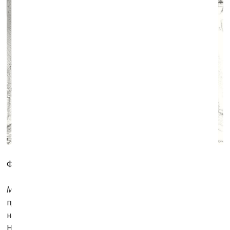
Фото: Кристине Мадьяре и Сергей Тимофеев
MAREUNROL'S
сродни мелкомеханикам, которые
превращают эти случайности в костюмы. Сначала они
наращивают на них ассоциации и «визии».
Неизменным начальным элементом каждой из их