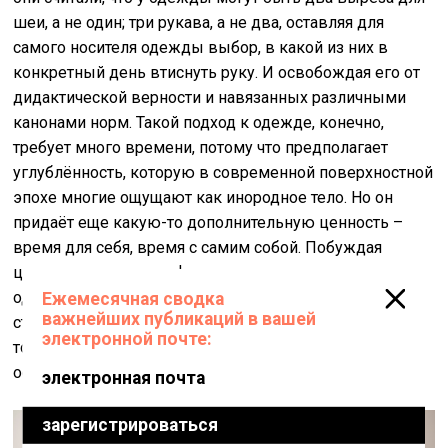
шеи, а не один; три рукава, а не два, оставляя для
самого носителя одежды выбор, в какой из них в
конкретный день втиснуть руку. И освобождая его от
дидактической верности и навязанных различными
канонами норм. Такой подход к одежде, конечно,
требует много времени, потому что предполагает
углублённость, которую в современной поверхностной
эпохе многие ощущают как инородное тело. Но он
придаёт еще какую-то дополнительную ценность –
время для себя, время с самим собой. Побуждая
ценить его и в таком функциональном занятии, как
одевание. Потому что, в конце концов, одежда (свой
стиль) – это тоже искусство, если подходить к этому с
точки зрения виртуозности использования языка и
остроты мысли.