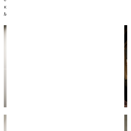
который является пространством выражения
MAREUNROL'S
.