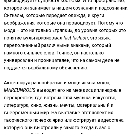
«раскодирует» сущность костюма. И то пространство,
которое он занимает в нашем сознании и подсознании.
Сигналы, которые передаёт одежда, и круги
воображения, которые она провоцирует. Потому что
мода – это не только «тряпки», до уровня которых это
понятие вульгаризировал
fast-fashion
, это язык,
переполненный различными знаками, который
намного сильнее слов. Точнее, он настолько
универсален и проницателен, что на самом деле не
поддаётся вербальному объяснению.
Акцентируя разнообразие и мощь языка моды,
MAREUNROL'S
выводят его на междисциплинарные
перекрёстки, где встречаются музыка, искусство,
литература, кино, жизнь, мечты, материальный и
вневременный мир. На выставке этот аспект их
творческого почерка ярко иллюстрирует видеостена,
которую они выстроили у самого входа в зал с