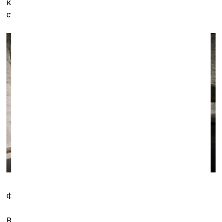
картинки фрейдистски рефлексировали о тёмных
сторонах коллективного подсознания.
Фото: Кристине Мадьяре
В свою очередь, их новая коллекция – «UNEXPECTED