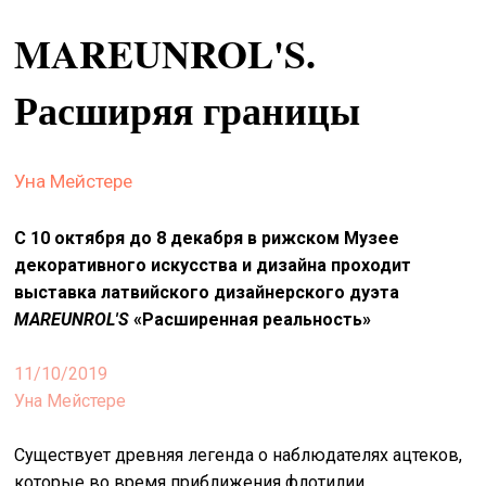
&
MAREUNROL'S.
сце
spiri
Расширяя границы
by
arte
Уна Мейстере
on
site
С 10 октября до 8 декабря в рижском Музее
изд
декоративного искусства и дизайна проходит
arte
выставка латвийского дизайнерского дуэта
MAREUNROL'S
«Расширенная реальность»
о
нас
11/10/2019
Уна Мейстере
искать
Существует древняя легенда о наблюдателях ацтеков,
которые во время приближения флотилии