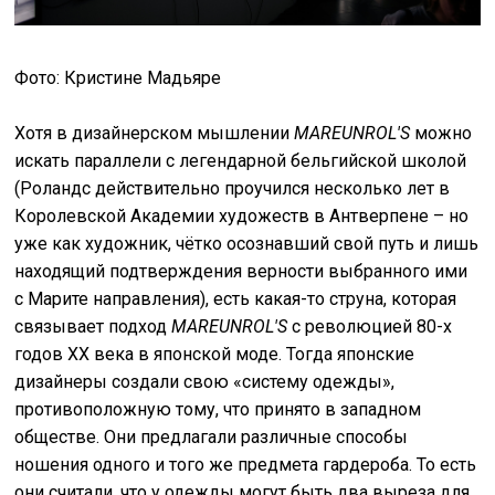
Фото: Кристине Мадьяре
Хотя в дизайнерском мышлении
MAREUNROL'S
можно
искать параллели с легендарной бельгийской школой
(Роландс действительно проучился несколько лет в
Королевской Академии художеств в Антверпене – но
уже как художник, чётко осознавший свой путь и лишь
находящий подтверждения верности выбранного ими
с Марите направления), есть какая-то струна, которая
связывает подход
MAREUNROL'S
с революцией 80-х
годов ХХ века в японской моде. Тогда японские
дизайнеры создали свою «систему одежды»,
противоположную тому, что принято в западном
обществе. Они предлагали различные способы
ношения одного и того же предмета гардероба. То есть
они считали, что у одежды могут быть два выреза для