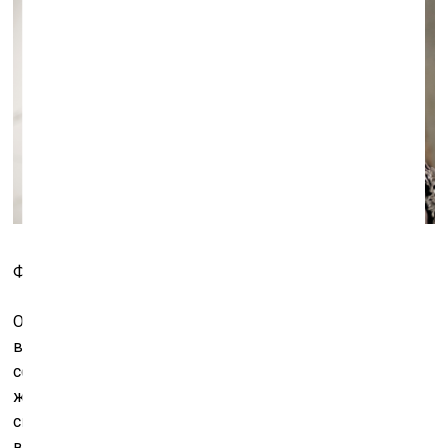
Фото: Кристине Мадьяре
Однако что бы ни становилось источником
вдохновения их коллекции – эпизод частной жизни,
социальная актуальность или просто наблюдение за
жизнью, –
MAREUNROL'S
никогда не забывают про
свою здоровую дозу иронии (на выставке обратите
внимание на лица манекенов!), которая придаёт их