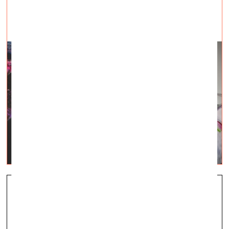
Tavs trauks ir pilns (Iztukšo to)
galerija energart —
03.03.2023.
Arterritory galerija-klejotāja energART* iemājo
Mežaparkā