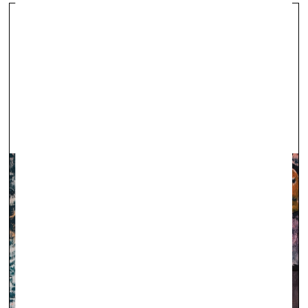
6., 7., 8. decembrī Rīgā notiks Mazā
mākslas mese
galerija energart —
15.11.2024.
Topošajā “Radošajā rūpnīcā Veldze”