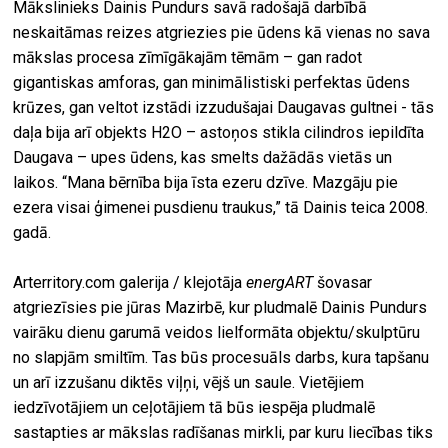
Mākslinieks Dainis Pundurs savā radošajā darbībā
neskaitāmas reizes atgriezies pie ūdens kā vienas no sava
mākslas procesa zīmīgākajām tēmām – gan radot
gigantiskas amforas, gan minimālistiski perfektas ūdens
krūzes, gan veltot izstādi izzudušajai Daugavas gultnei - tās
daļa bija arī objekts H2O – astoņos stikla cilindros iepildīta
Daugava – upes ūdens, kas smelts dažādās vietās un
laikos. “Mana bērnība bija īsta ezeru dzīve. Mazgāju pie
ezera visai ģimenei pusdienu traukus,” tā Dainis teica 2008.
gadā.
Arterritory.com galerija / klejotāja
energART
šovasar
atgriezīsies pie jūras Mazirbē, kur pludmalē Dainis Pundurs
vairāku dienu garumā veidos lielformāta objektu/skulptūru
no slapjām smiltīm. Tas būs procesuāls darbs, kura tapšanu
un arī izzušanu diktēs viļņi, vējš un saule. Vietējiem
iedzīvotājiem un ceļotājiem tā būs iespēja pludmalē
sastapties ar mākslas radīšanas mirkli, par kuru liecības tiks