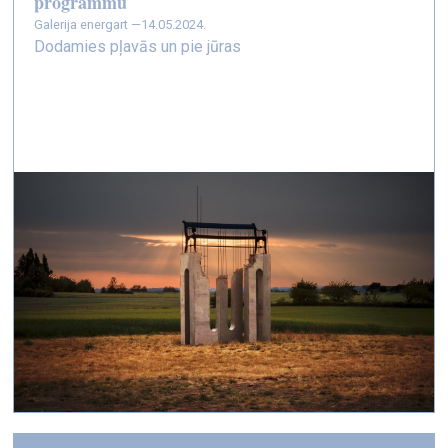
programmu
galerija energart —
14.05.2024.
Dodamies pļavās un pie jūras