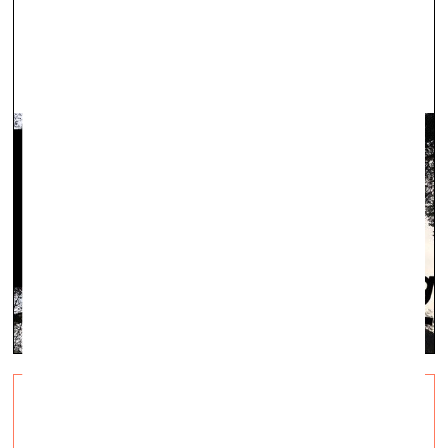
Arterritory galerija - klejotāja apmetas
pie jūras