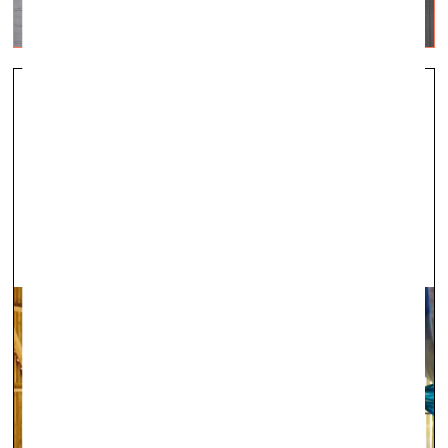
Kaspars Eihmanis: Izeja no laika
tirānijas
galerija energart —
31.07.2024.
---