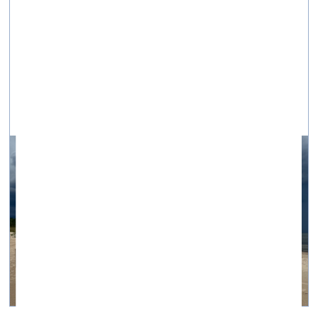
Vārti uz citādo: durvju daudznozīmīgums seno
kultūru filosofijas tradīcijās
galerija energart —
05.08.2025.
Projekts DURVIS Mazirbē