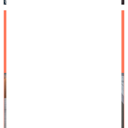
Zirgi manifestē brīvību
Mazirbē
vizuālā māksla —
Aktuāli — 13.08.2024.
Fotoieskats