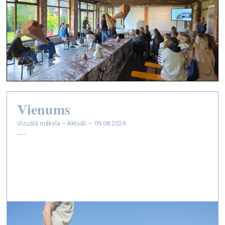
Vienums
vizuālā māksla —
Aktuāli — 09.08.2024.
---