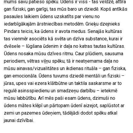
mums savu patieso spēku. Ūdens ir viss - tas veldzē, attīra
gan fiziski, gan garīgi, tas mūs baro un dziedē. Kopš antīkās
pasaules laikiem ūdens uzskatīts par vienu no
iedarbīgākajām ārstniecības metodēm. Grieķu dzejnieks
Pindars teicis, ka ūdens ir avota medus. Senajās kultūras
tas vienmēr asociēts kā svēta un dzīva substance, kurai ir
dvēsele – lūgšana ūdenim ir daļa no katras tautas kultūras.
Ūdens nosaka mūsu dzīves ritmu. Caur plūdiem, sausuma
periodiem, vētras viļņu spēku; tā ir neatņemama daļa no
mūsu ainavas/vizualitātes un ikdienas rituāla – gan fiziska,
gan emocionāla. Ūdens tuvums dziedē mentāli un fiziski –
jūras, upes vai ezera klātbūtne un taktila saskarsme ar to
regulē asinsspiedienu un smadzeņu darbību – ietekmē
mūsu labbūtību. Arī mēs paši esam ūdens, dzimuši no
ūdens mātes klēpī un pārtopam ūdenī aizejot, saplūstot ar
zemi un pazemes ūdeņiem, tādējādi dodot spēku atkal
jaunai dzīvībai.