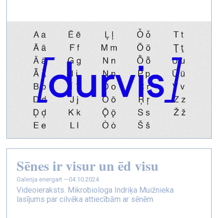
Sēnes ir visur un ēd visu
galerija energart —
04.10.2024.
Videoieraksts. Mikrobiologa Indriķa Muižnieka
lasījums par cilvēka attiecībām ar sēnēm