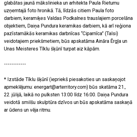
glabātas jaunā mākslinieka un arhitekta Paula Rietumu
uzņemtajā foto hronikā. Tā, līdzās citiem Paula foto
darbiem, keramiķes Valdas Podkalnes trauslajiem porcelāna
objektiem, Daiņa Pundura keramikas darbiem, kā arī reģiona
pazīstamākās keramikas darbnīcas “Ciparnīca” (Talsi)
veidotajiem priekšmetiem, būs apskatāma Aināra Ērgļa un
Unas Meisteres Tīklu šķūnī turpat aiz kāpām.
------------
* Izstāde Tīklu šķūnī (iepriekš piesakoties un saskaņojot
apmeklējumu: energart@arterritory.com) būs skatāma 21.,
22. jūlijā, laikā no pulksten 13:00 līdz 16:00. Daiņa Pundura
veidotā smilšu skulptūra dzīvos un būs apskatāma saskaņā
ar ūdens un vēja ritmu.