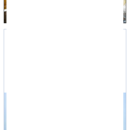
energART virtuālā galerija
galerija energart —
12.07.2024.
***