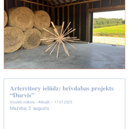
Arterritory ielūdz: brīvdabas projekts
“Durvis”
vizuālā māksla —
Aktuāli — 17.07.2025.
Mazirbe, 2. augusts