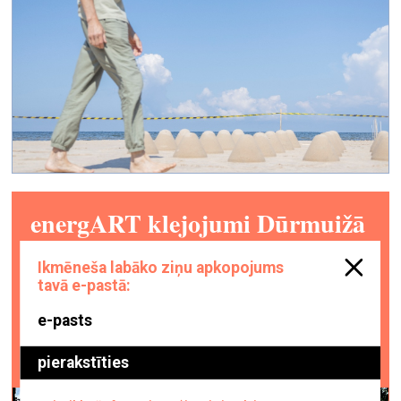
energART klejojumi Dūrmuižā
vizuālā māksla —
On Site — 15.07.2024.
Fotoieskats