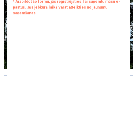
SKATPUNKTS 25. stāvā
vizuālā māksla —
On Site — 04.12.2023.
Fotoieskats galerija-klejotāja energART izstādē