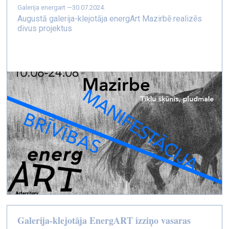
galerija energart —
30.07.2024.
Augustā galerija-klejotāja energArt Mazirbē realizēs
divus projektus
Galerija-klejotāja EnergART izziņo vasaras