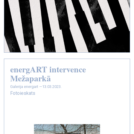
energART intervence
Mežaparkā
galerija energart —
13.03.2023.
Fotoieskats