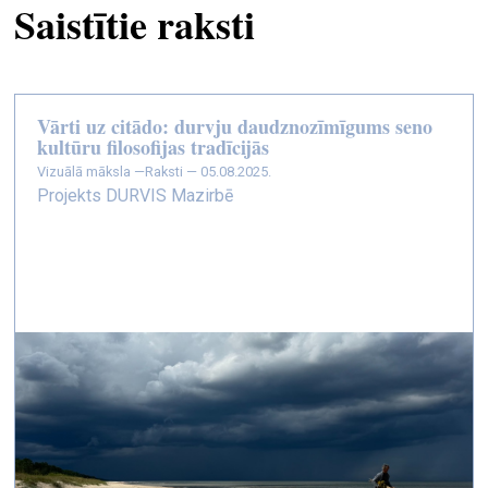
Saistītie raksti
Vārti uz citādo: durvju daudznozīmīgums seno
kultūru filosofijas tradīcijās
vizuālā māksla —
Raksti — 05.08.2025.
Projekts DURVIS Mazirbē