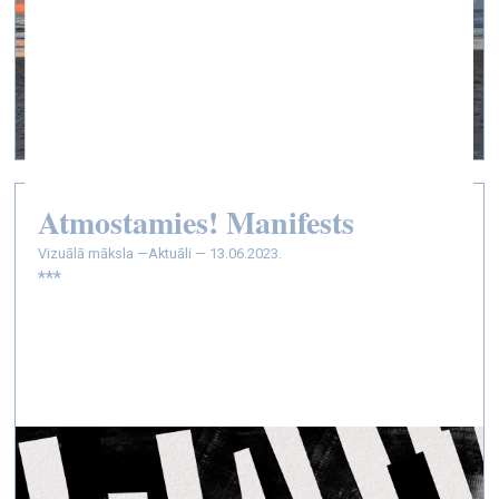
Atmostamies! Manifests
vizuālā māksla —
Aktuāli — 13.06.2023.
***