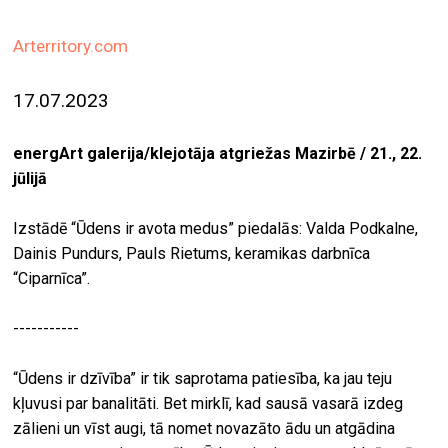
ekrā
Arterritory.com
spiri
by
17.07.2023
arte
gale
energArt galerija/klejotāja atgriežas Mazirbē / 21., 22.
ener
jūlijā
arte
Izstādē “Ūdens ir avota medus” piedalās: Valda Podkalne,
izde
Dainis Pundurs, Pauls Rietums, keramikas darbnīca
“Ciparnīca”.
par
mu
-----------
meklēt
“Ūdens ir dzīvība” ir tik saprotama patiesība, ka jau teju
kļuvusi par banalitāti. Bet mirklī, kad sausā vasarā izdeg
zālieni un vīst augi, tā nomet novazāto ādu un atgādina