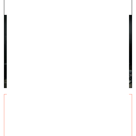
Kopradītāji. Pianists un
gleznotāja
vizuālā māksla —
Intervijas — 13.04.2023.
Saruna ar pianistu Reini Zariņu un gleznotāju Marilēnu
Šiltkampu