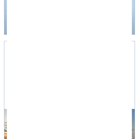
Ūdens ir avota medus. Mazirbe
vizuālā māksla —
On Site — 24.07.2023.
Fotoieskats