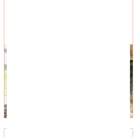
galerija energart —
27.05.2022.
Mazirbe, līdz 11. jūnijam