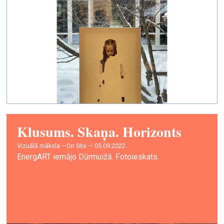
Klusums. Skaņa. Horizonts
vizuālā māksla —
On Site — 05.09.2022.
EnergART iemājo Dūrmuižā. Fotoieskats.