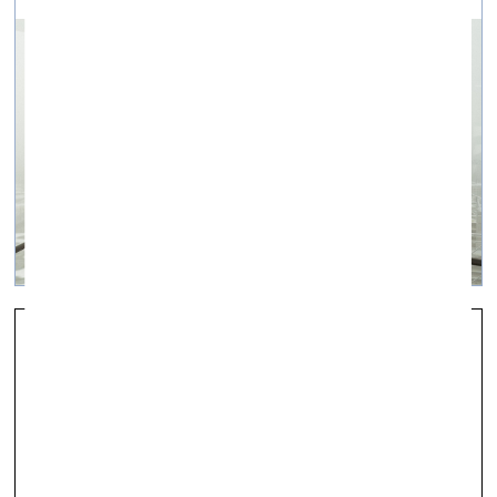
Sinhronā Atmošanās
vizuālā māksla —
On Site — 19.06.2023.
Foto atskats