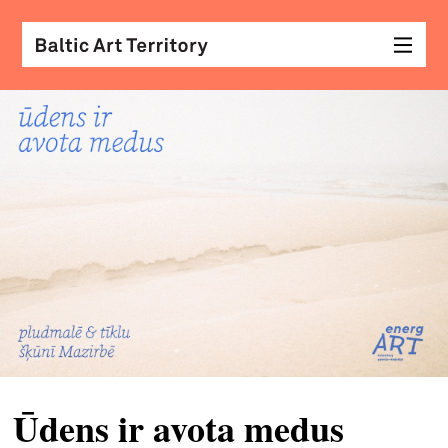
vizu
māk
sar
ar
kole
arhi
diza
&
mod
Ūdens ir avota medus
skat
&