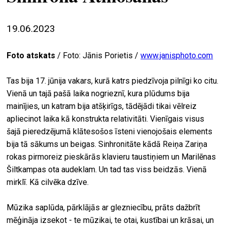
ekrā
19.06.2023
spiri
by
arte
Foto atskats
/ Foto: Jānis Porietis /
www.janisphoto.com
gale
Tas bija 17. jūnija vakars, kurā katrs piedzīvoja pilnīgi ko citu.
ener
Vienā un tajā pašā laika nogrieznī, kura plūdums bija
mainījies, un katram bija atšķirīgs, tādējādi tikai vēlreiz
arte
apliecinot laika kā konstrukta relativitāti. Vienīgais visus
izde
šajā pieredzējumā klātesošos īsteni vienojošais elements
par
bija tā sākums un beigas. Sinhronitāte kādā Reiņa Zariņa
mu
rokas pirmoreiz pieskārās klavieru taustiņiem un Marilēnas
Šiltkampas ota audeklam. Un tad tas viss beidzās. Vienā
mirklī. Kā cilvēka dzīve.
meklēt
Mūzika saplūda, pārklājās ar glezniecību, prāts dažbrīt
mēģināja izsekot - te mūzikai, te otai, kustībai un krāsai, un