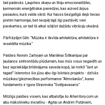
tad padevās. Ļaujoties skaņu un līniju emocionalitātei,
ķermeniski enerģētiskai pieredzei, kas aizved ārpus
pasaules, kurā valda vārdi. Kur haoss bezgalīgā dejā tiecas
pretim harmonijai, bet nespēj tajā ilgi pastāvēt, vien
pieskarties, un tad tā atkal izšķīst dažādu vibrāciju okeānā.
Pārfrāzējot Gēti: “Mūzika ir likvīda arhitektūra; arhitektūra ir
iesaldēta mūzika.”
Paldies Reinim Zartiņam un Marilēnai Šiltkampai par
ļaušanos sinhronitāšu plūdumam, kas mūs visus negaidīti un
bez iepriekšēja brīdinājuma saveda kopā, lai mirklī “šeit un
tagad” īstenotos šis jūsu abu ilgi lolotais projekts - dzīvās
mūzikas/glezniecības performance “Atmošanās”, kuras
fundaments ir Igora Stravinska “Svētpavasaris”.
Milzīgs paldies visiem, kas atbalstīja šo Arterritory.com un
abu mākslinieku iniciatīvu - Agitai un Andrim Putāniem,