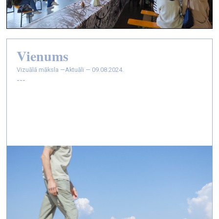
Vienums
vizuālā māksla —
Aktuāli — 09.08.2024.
---