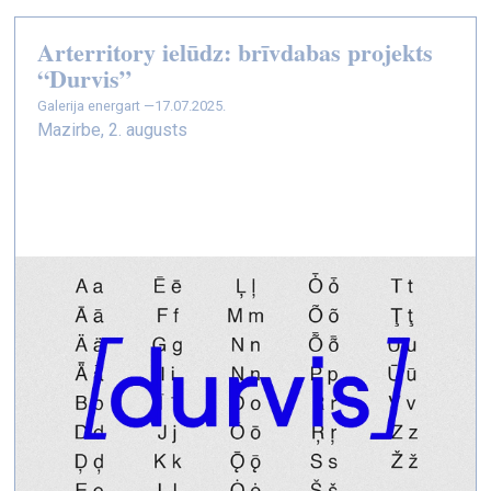
Arterritory ielūdz: brīvdabas projekts
“Durvis”
galerija energart —
17.07.2025.
Mazirbe, 2. augusts