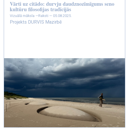
Vārti uz citādo: durvju daudznozīmīgums seno
kultūru filosofijas tradīcijās
vizuālā māksla —
Raksti — 05.08.2025.
Projekts DURVIS Mazirbē