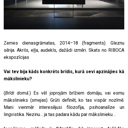
Zemes dienasgrāmatas, 2014–18 (fragments). Gleznu
sērija. Akrils, eļļa, audekls, dažādi izmēri. Skats no RIBOCA
ekspozīcijas
Vai tev bija kāds konkrēts brīdis, kurā sevi apzinājies kā
mākslinieku?
(
Brīdi domā.
) Es vēl joprojām brīžiem domāju, vai esmu
mākslinieks (
smejas
). Grūti definēt, ko tas vispār nozīmē.
Mani vienmēr interesējusi filozofija, psihoanalīze un
lingvistika. Nezinu… ja tas padara kādu par mākslinieku…