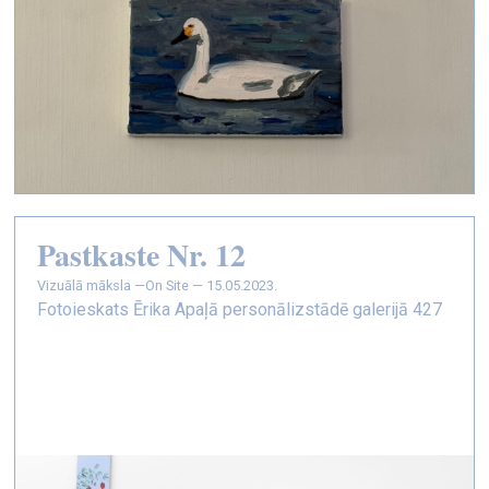
Pastkaste Nr. 12
vizuālā māksla —
On Site — 15.05.2023.
Fotoieskats Ērika Apaļā personālizstādē galerijā 427