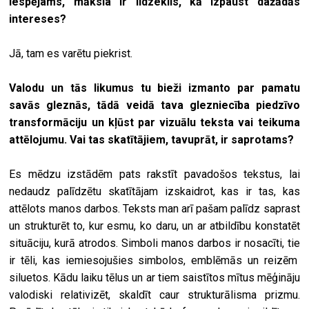
Iespējams, māksla ir līdzeklis, kā izpaust dažādās
intereses?
Jā, tam es varētu piekrist.
Valodu un tās likumus tu bieži izmanto par pamatu
savās gleznās, tādā veidā tava glezniecība piedzīvo
transformāciju un kļūst par vizuālu teksta vai teikuma
attēlojumu. Vai tas skatītājiem, tavuprāt, ir saprotams?
Es mēdzu izstādēm pats rakstīt pavadošos tekstus, lai
nedaudz palīdzētu skatītājam izskaidrot, kas ir tas, kas
attēlots manos darbos. Teksts man arī pašam palīdz saprast
un strukturēt to, kur esmu, ko daru, un ar atbildību konstatēt
situāciju, kurā atrodos. Simboli manos darbos ir nosacīti, tie
ir tēli, kas iemiesojušies simbolos, emblēmās un reizēm
siluetos. Kādu laiku tēlus un ar tiem saistītos mītus mēģināju
valodiski relativizēt, skaldīt caur strukturālisma prizmu.