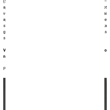
(
Smejas.
) Zini, pie skaistuma var ļoti dažādi nonākt –
apzināti izvairoties no virtuozitātes, speciāli meklējot
veidus, kā gleznot greizi, piemēram, ar kreiso roku, vai
apzināti gleznot tā, kā nemācētu. Un var nonākt pie
skaistuma jau citā dimensijā. Manā gadījumā ir tā, ka
gleznojot saku daudz kam nē un tik un tā beigās izveidojas
sava veida skaistums.
Vai mākslinieks, kurš domā par mākslu, bet fiziski to
nerada, ir mākslinieks?
Protams, ka viņš ir mākslinieks.