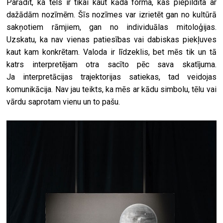
Parādīt, ka tēls ir tikai kaut kāda forma, kas piepildīta ar
dažādām nozīmēm. Šīs nozīmes var izrietēt gan no kultūrā
sakņotiem rāmjiem, gan no individuālas mitoloģijas.
Uzskatu, ka nav vienas patiesības vai dabiskas piekļuves
kaut kam konkrētam. Valoda ir līdzeklis, bet mēs tik un tā
katrs interpretējam otra sacīto pēc sava skatījuma.
Ja
interpretācijas trajektorijas satiekas, tad veidojas
komunikācija. Nav jau teikts, ka mēs ar kādu simbolu, tēlu vai
vārdu saprotam vienu un to pašu.