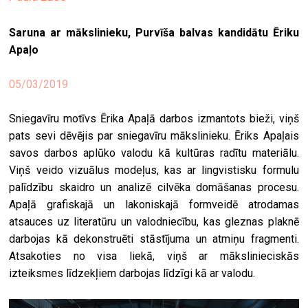
ekrā
Saruna ar mākslinieku, Purvīša balvas kandidātu Ēriku
spiri
Apaļo
by
arte
05/03/2019
gale
Sniegavīru motīvs Ērika Apaļā darbos izmantots bieži, viņš
ener
pats sevi dēvējis par sniegavīru mākslinieku. Ēriks Apaļais
arte
savos darbos aplūko valodu kā kultūras radītu materiālu.
izde
Viņš veido vizuālus modeļus, kas ar lingvistisku formulu
palīdzību skaidro un analizē cilvēka domāšanas procesu.
par
Apaļā grafiskajā un lakoniskajā formveidē atrodamas
mu
atsauces uz literatūru un valodniecību, kas gleznas plaknē
darbojas kā dekonstruēti stāstījuma un atmiņu fragmenti.
Atsakoties no visa liekā, viņš ar mākslinieciskās
meklēt
izteiksmes līdzekļiem darbojas līdzīgi kā ar valodu.