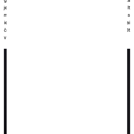
galvā, burkānu deguna vietā utt. Man likās interesanti, ka
jebko banalizētu var izņemt no tā ierastās vides un pārcelt
metafiziskā telpā, atļaut viņam tur dzīvot. Sniegavīrā es
ieprojicēju dažādas blakus nozīmes. Sniegavīrs jau ir tikai
čaumala. Var domāt par daudzām lietām, ko ielikt vai projicēt
vienā tēlā.