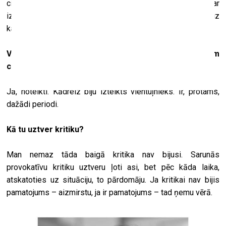
cilvēkam izkristalizējas pamatlietas, un tad vide īsti nevar
izsist no sliedēm. Varbūt laika gaitā izveidojas paļāvība uz
kaut ko nezināmu. Protams, viss var arī sagrozīties.
Vai tev ir nepieciešama komunikācija ar citiem
cilvēkiem?
Jā, noteikti. Kādreiz biju izteikts vientuļnieks. Ir, protams,
dažādi periodi.
Kā tu uztver kritiku?
Man nemaz tāda baigā kritika nav bijusi. Sarunās
provokatīvu kritiku uztveru ļoti asi, bet pēc kāda laika,
atskatoties uz situāciju, to pārdomāju. Ja kritikai nav bijis
pamatojums – aizmirstu, ja ir pamatojums – tad ņemu vērā.