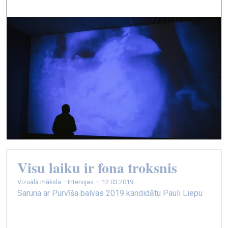
Visu laiku ir fona troksnis
vizuālā māksla —
Intervijas — 12.03.2019.
Saruna ar Purvīša balvas 2019 kandidātu Pauli Liepu