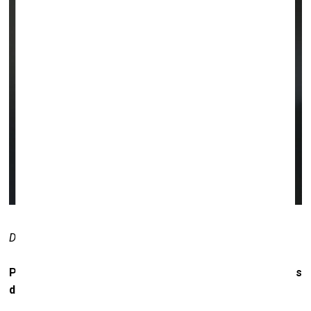
Diaries from Earth
, 2018, akrils/eļļa uz audekla, 170 x 210
Purvīša balvai nominēta izstāde “Zemes
dienasgrāmatas”. Kāpēc šāds nosaukums?