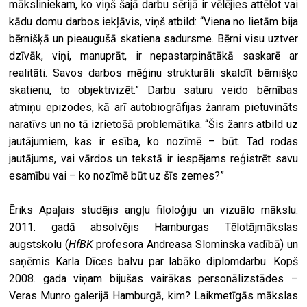
māksliniekam, ko viņš šajā darbu sērijā ir vēlējies attēlot vai
kādu domu darbos iekļāvis, viņš atbild: “Viena no lietām bija
bērnišķā un pieaugušā skatiena sadursme. Bērni visu uztver
dzīvāk, viņi, manuprāt, ir nepastarpinātākā saskarē ar
realitāti. Savos darbos mēģinu strukturāli skaldīt bērnišķo
skatienu, to objektivizēt.” Darbu saturu veido bērnības
atmiņu epizodes, kā arī autobiogrāfijas žanram pietuvināts
naratīvs un no tā izrietošā problemātika. “Šis žanrs atbild uz
jautājumiem, kas ir esība, ko nozīmē – būt. Tad rodas
jautājums, vai vārdos un tekstā ir iespējams reģistrēt savu
esamību vai – ko nozīmē būt uz šīs zemes?”
Ēriks Apaļais studējis angļu filoloģiju un vizuālo mākslu.
2011. gadā absolvējis Hamburgas Tēlotājmākslas
augstskolu (
HfBK
profesora Andreasa Slominska vadībā) un
saņēmis Karla Dīces balvu par labāko diplomdarbu. Kopš
2008. gada viņam bijušas vairākas personālizstādes –
Veras Munro galerijā Hamburgā, kim? Laikmetīgās mākslas