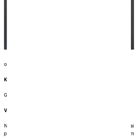
o, 2018, akrils/eļļa uz audekla, 160 x 230
Kas, tavuprāt, mākslinieku padara par mākslinieku?
Grūti atbildēt. Domāšanas veids un uztvere, iespējams.
Vai māksliniekam ir jārunā par savu mākslu?
Nav obligāti, bet māksliniekam būtu jābūt atbildības sajūtai
pret savu darbu. Es ļoti
piesardzīgi skatos uz patvaļībām