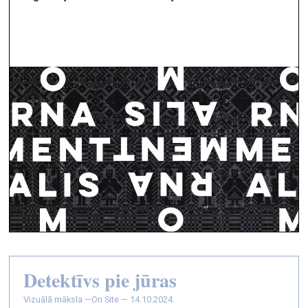
Detektīvs pie jūras
vizuālā māksla —
On Site — 14.10.2024.