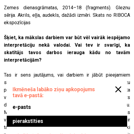
Zemes dienasgrāmatas, 2014–18 (fragments). Gleznu
sērija. Akrils, eļļa, audekls, dažādi izmēri. Skats no RIBOCA
ekspozīcijas
Šķiet, ka mākslas darbiem var būt vēl vairāk iespējamo
interpretāciju nekā valodai. Vai tev ir svarīgi, ka
skatītājs tavos darbos ierauga kādu no tavām
interpretācijām?
Tas ir sens jautājums, vai darbiem ir jābūt pieejamiem
skatītājam. Mākslas vide ir ļoti noslēgta, hermētiska. Izstāžu
pavadošajos tekstos informācija bieži vien ir pasniegta
vispārinātā un izplūdušā veidā, bet lai vismaz būtu skaidrs
domu virziens. Tas pilda drīzāk tādu izglītojošu funkciju.
Mākslā šobrīd ir diezgan liela krīze, jo daudz kas ir ticis
vispārināts un tukšots, dogmas relativizētas. Problēma ir
tajā, ka māksla mūsdienās bieži vien ir ilustratīva, estētiski