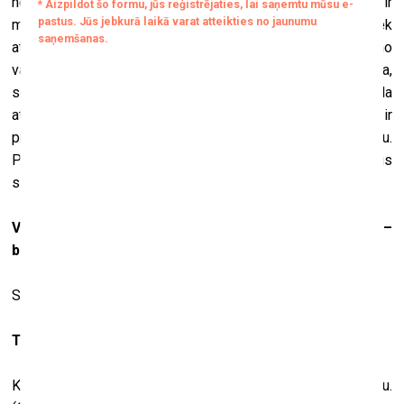
nebaudāma, robežojas ar žurnālistiku un ir
mazdimensionāla. Kaut kādā veidā, manuprāt, patreiz notiek
atgriešanās pie vieglāk saprotamiem darbiem. Tas izriet no
valodas krīzes, kas ir mākslā. Savā veidā viegli uztverama,
sociāli kritiska un politiski atbildīga mākslā ir konceptuāla
attieksme. Daļēji sociāli un politiski uzlādēta māksla ir
pretreakcija uz mākslas tirgu un “māksla mākslai” jēdzienu.
Pods ir tāds, ka pat šīs attieksmes tiek integrētas tirgus
sistēmā.
Vēl jau ir galējība arī gleznot tikai estētiskus darbus –
bez domas apakšā.
Smukie darbiņi, kas izstādīti “suvenīru veikalos”?
Tavos darbos gan arī ir liela daļa estētikas.
Kā tu to domā? Ka tie ir skaisti? Paldies par komplimentu.