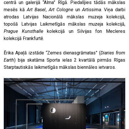
centrā un galerijā “Alma” Rīgā. Piedalījies tādās mākslas
mesēs kā
Art Basel
,
Art Cologne
un
Artissima
. Viņa darbi
atrodas Latvijas Nacionālā mākslas muzeja kolekcijā,
topošā Latvijas Laikmetīgās mākslas muzeja kolekcijā,
Prague Kunsthalle
kolekcijā un Silvijas fon Mecleres
kolekcijā Frankfurtē.
Ērika Apaļā izstāde “Zemes dienasgrāmatas” (
Diaries from
Earth
) bija skatāma Sporta ielas 2 kvartālā pirmās Rīgas
Starptautiskās laikmetīgās mākslas biennāles ietvaros.