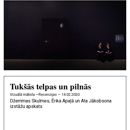
Tukšās telpas un pilnās
vizuālā māksla —
Recenzijas — 14.02.2020.
Džemmas Skulmes, Ērika Apaļā un Ata Jākobsona
izstāžu apskats