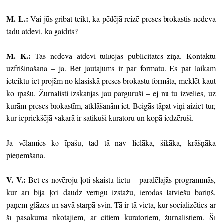
M. L.:
Vai jūs gribat teikt, ka pēdējā reizē preses brokastis nedeva
tādu atdevi, kā gaidīts?
M. K.:
Tās nedeva atdevi tūlītējas publicitātes ziņā. Kontaktu
uzfrišināšanā – jā. Bet jautājums ir par formātu. Es pat laikam
ieteiktu iet projām no klasiskā preses brokastu formāta, meklēt kaut
ko īpašu. Žurnālisti izskatījās jau pārguruši – ej nu tu izvēlies, uz
kurām preses brokastīm, atklāšanām iet. Beigās tāpat viņi aiziet tur,
kur iepriekšējā vakarā ir satikuši kuratoru un kopā iedzēruši.
Ja vēlamies ko īpašu, tad tā nav lielāka, šikāka, krāšņāka
pieņemšana.
V. V.:
Bet es novēroju ļoti skaistu lietu – paralēlajās programmās,
kur arī bija ļoti daudz vērtīgu izstāžu, ierodas latviešu bariņš,
paņem glāzes un savā starpā svin. Tā ir tā vieta, kur socializēties ar
šī pasākuma rīkotājiem, ar citiem kuratoriem, žurnālistiem. Šī