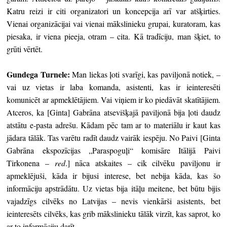
Katru reizi ir citi organizatori un koncepcija arī var atšķirties.
Vienai organizācijai vai vienai mākslinieku grupai, kuratoram, kas
piesaka, ir viena pieeja, otram – cita. Kā tradīciju, man šķiet, to
grūti vērtēt.
Gundega Turnele:
Man liekas ļoti svarīgi, kas paviljonā notiek, –
vai uz vietas ir laba komanda, asistenti, kas ir ieinteresēti
komunicēt ar apmeklētājiem. Vai viņiem ir ko piedāvāt skatītājiem.
Atceros, ka [Ginta] Gabrāna atsevišķajā paviljonā bija ļoti daudz
atstātu e-pasta adrešu. Kādam pēc tam ar to materiālu ir kaut kas
jādara tālāk. Tas varētu radīt daudz vairāk iespēju. No Paivi [Ginta
Gabrāna ekspozīcijas „Paraspoguļi“ komisāre Itālijā Paivi
Tirkonena –
red
.] nāca atskaites – cik cilvēku paviljonu ir
apmeklējuši, kāda ir bijusi interese, bet nebija kāda, kas šo
informāciju apstrādātu. Uz vietas bija itāļu meitene, bet būtu bijis
vajadzīgs cilvēks no Latvijas – nevis vienkārši asistents, bet
ieinteresēts cilvēks, kas grib mākslinieku tālāk virzīt, kas saprot, ko
ar to informāciju darīt.