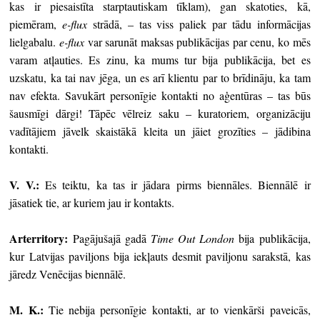
kas ir piesaistīta starptautiskam tīklam), gan skatoties, kā,
piemēram,
e-flux
strādā, – tas viss paliek par tādu informācijas
lielgabalu.
e-flux
var sarunāt maksas publikācijas par cenu, ko mēs
varam atļauties. Es zinu, ka mums tur bija publikācija, bet es
uzskatu, ka tai nav jēga, un es arī klientu par to brīdināju, ka tam
nav efekta. Savukārt personīgie kontakti no aģentūras – tas būs
šausmīgi dārgi! Tāpēc vēlreiz saku – kuratoriem, organizāciju
vadītājiem jāvelk skaistākā kleita un jāiet grozīties – jādibina
kontakti.
V. V.:
Es teiktu, ka tas ir jādara pirms biennāles. Biennālē ir
jāsatiek tie, ar kuriem jau ir kontakts.
Arterritory
:
Pagājušajā gadā
Time Out London
bija publikācija,
kur Latvijas paviljons bija iekļauts desmit paviljonu sarakstā, kas
jāredz Venēcijas biennālē.
M. K.:
Tie nebija personīgie kontakti, ar to vienkārši paveicās,