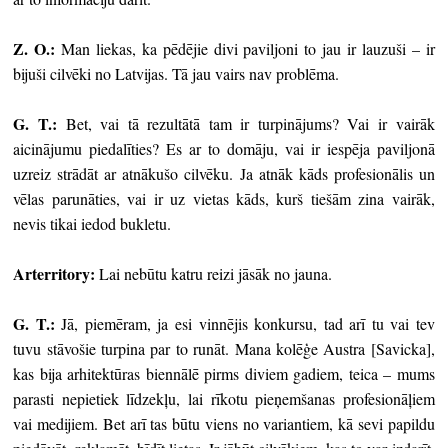
Z. O.:
Man liekas, ka pēdējie divi paviljoni to jau ir lauzuši – ir
bijuši cilvēki no Latvijas. Tā jau vairs nav problēma.
G. T.:
Bet, vai tā rezultātā tam ir turpinājums? Vai ir vairāk
aicinājumu piedalīties? Es ar to domāju, vai ir iespēja paviljonā
uzreiz strādāt ar atnākušo cilvēku. Ja atnāk kāds profesionālis un
vēlas parunāties, vai ir uz vietas kāds, kurš tiešām zina vairāk,
nevis tikai iedod bukletu.
Arterritory
:
Lai nebūtu katru reizi jāsāk no jauna.
G. T.:
Jā, piemēram, ja esi vinnējis konkursu, tad arī tu vai tev
tuvu stāvošie turpina par to runāt. Mana kolēģe Austra [Savicka],
kas bija arhitektūras biennālē pirms diviem gadiem, teica – mums
parasti nepietiek līdzekļu, lai rīkotu pieņemšanas profesionāļiem
vai medijiem. Bet arī tas būtu viens no variantiem, kā sevi papildu