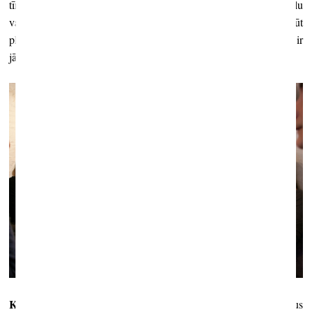
tīrradni darīt. Protams, neizmantot šo skatuvi, lai latviešu mākslu
vai kādu vietējo mākslinieku promotētu un dotu viņam iespēju kļūt
plašāk pazīstamam, nebūtu gudri. Tāpēc par tām visām lietām arī ir
jādomā.
K. Ģ.:
Manuprāt, šāds te uzaicinājums veidot projektus