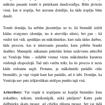
mākslas pasaule tomēr ir pietiekami daudzveidīga. Būtu jāvirzās
visur, kur ir iespēja, bet neesmu dzirdējis, ka tādu iespēju būtu
daudz.
Tomēr domāju, ka nebūtu jācentrējas uz to, kā biennālē izdzīt
kādas zvaigznes (domāju, tas ir atsevišķs stāsts), bet gan – kā
veidot šeit vidi, apstākļus un māksliniekus, kuri rada tādus darbus,
tādu procesu, kas ir interesants pasaulei, kuru gribētu braukt
skatīties. Manuprāt, nākamais patiešām lielais uzdevums attiecībā
uz Venēciju būtu – iedabūt vismaz vienu mākslinieku kuratora
veidotajā ekspozīcijā. Tad mēs varētu teikt, ka šis process ir nesis
kādu redzamu augli. Protams, ja mākslinieki parādās citās
biennālēs, ja viņi vispār kaut kur parādās, arī ir labi. Domāju, ka
Venēcija nav pats izšķirošākais atslēgas punkts tajā visā.
Arterritory
:
Vai vispār ir iespējams uz kopējā biennāles fona
izskatīties, teiksim, izteiksmīgāk, nekā pārējiem? Katru gadu
dalībnieku skaits pieaug, arī cilvēku plūsma pieaug, bet vai tādā