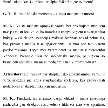
žurnālistiem, kas šeit raksta, ir jāpiedāvā arī biļete uz biennāli.
G. T.:
Jā, tas ir būtisks moments – aizvest medijus uz turieni.
M. K.:
Valsts medijus apmaksā valsts, bet privātajiem medijiem
nav jēgas īsti braukt, jo, kā norādīja Kristaps, viņiem ir svarīgi tikai
klikšķi – cik daudz. Venēcijas mākslas biennāle nekad nebūs tas,
kas privātajā medijā taisa apgriezienus, lai viņi pēc tam varētu
pārdot reklāmu. Tāpēc mēs varam cerēt uz mediju ieinteresētību
Venēcijas biennālē tikai no sabiedriskā medija, jo viņiem šo
braucienu apmaksā, un nišas medijiem. Un cik mums tādu ir?
Arterritory
:
Bet runājot par starptautisko atpazīstamību, varbūt ir
vērts griezties pie ārēja starptautiska spēlētāja, kas profesionāli
nodarbojas ar starptautiskajiem medijiem?
M. K.:
Pirmkārt, tas ir pārāk dārgi, otrkārt – mana personīgā
pārliecība gan strādājot starptautiskā tīklā (es pārstāvu aģentūru,