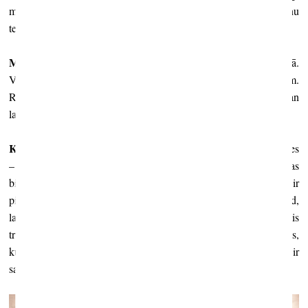
mākslas darbi. Tie bija darbi, kas ir autoru izpausme un viņu
tematika.
M. L.:
Man vispār šķiet, ka mēs esam ārkārtīgi nopietni mākslā.
Visi pieiet ārkārtīgi fundamentāli un nopietni šiem projektiem.
Reizēm pazūd spēles moments, lielāka negaidītība – viss ir diezgan
labi prognozējams.
Kristaps Ģelzis:
Vilnis piezīmēja, ka ir divas Venēcijas biennāles
– ir pamatkūrētā izstāde, kas ir starptautiska atlase, Venēcijas
biennāles kodols, un otra daļa – valstiskā reprezentācija, kas ir
pilnīgi paškontrolējama lieta tamdēļ, ka paši arī to finansē. Tātad,
lai veidotu projektu, nav jāgaida katras biennāles devīze. Lielākais
trūkums, kas skar māksliniekus, mēs piedāvājam produktus,
kuriem vienmēr pietrūkst laika, kas nozīmē, ka tie jau
defoltā
ir
sasteigti.