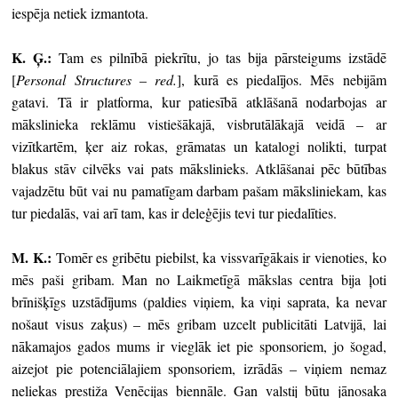
iespēja netiek izmantota.
K. Ģ.:
Tam es pilnībā piekrītu, jo tas bija pārsteigums izstādē
[
Personal Structures
–
red.
], kurā es piedalījos. Mēs nebijām
gatavi. Tā ir platforma, kur patiesībā atklāšanā nodarbojas ar
mākslinieka reklāmu vistiešākajā, visbrutālākajā veidā – ar
vizītkartēm, ķer aiz rokas, grāmatas un katalogi nolikti, turpat
blakus stāv cilvēks vai pats mākslinieks. Atklāšanai pēc būtības
vajadzētu būt vai nu pamatīgam darbam pašam māksliniekam, kas
tur piedalās, vai arī tam, kas ir deleģējis tevi tur piedalīties.
M. K.:
Tomēr es gribētu piebilst, ka vissvarīgākais ir vienoties, ko
mēs paši gribam. Man no Laikmetīgā mākslas centra bija ļoti
brīnišķīgs uzstādījums (paldies viņiem, ka viņi saprata, ka nevar
nošaut visus zaķus) – mēs gribam uzcelt publicitāti Latvijā, lai
nākamajos gados mums ir vieglāk iet pie sponsoriem, jo šogad,
aizejot pie potenciālajiem sponsoriem, izrādās – viņiem nemaz
neliekas prestiža Venēcijas biennāle. Gan valstij būtu jānosaka