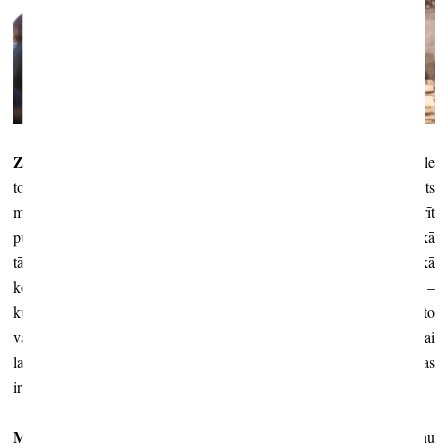
Z. O.:
Vēl nevajadzētu aizmirst, ka starptautiskā mākslas pasaule
tomēr ir ciniska un bezkaislīga. Ja viens no mērķiem ir ne tikai pats
mākslas fakts, bet arī tas, kā mēs varētu Latvijas dalību padarīt
publiskāku un saistošāku, jāsadala pa sastāvdaļām paviljons kā
tāds – viens ir mākslinieks, viņa zināmība, redzamība starptautiskā
kontekstā, kā un cik ļoti viņu zina starptautiskie profesionāļi –
kuratori, organizatori, kas ir kataloga izdevējs. Man šķiet, par to
vajadzētu padomāt, vērtējot nākamos projektus. Ja mēs gribam, lai
latviešu mākslinieki strādā ar latviešu kuratoriem – ne vienmēr tas
ir izdevīgākais, no šāda viedokļa skatoties.
M. L.:
Es pilnībā piekrītu eksperimentam, ka Latvijas paviljonu