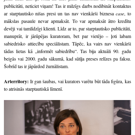
publicitāti, neticiet viņam! Tas ir milzīgs darbs nodibināt kontaktus
ar starptautisko nišas presi un tas nav vienkārši biznesa
case
, to
mākslas pasaule nevar apmaksāt. To var apmaksāt ātro kredītu
devēji vai tamlīdzīgi klienti. Līdz ar to, par starptautisko publicitāti,
manuprāt, ir jārūpējas kuratoram, bet par vietējo – ļoti labam
sabiedrisko attiecību speciālistam. Tāpēc, ka vairs nav vienkārši
tādas lietas kā „informēt sabiedrību“. Tas bija aktuāli 90. gadu
beigās vai 2000. gadu sākumā, kad sūtīja preses relīzes pa faksu.
Šobrīd tas ir jāpārdod žurnālistam.
Arterritory
:
Ir gan šaubas, vai kurators varētu būt tāda figūra, kas
to atrisinās starptautiskā līmenī.