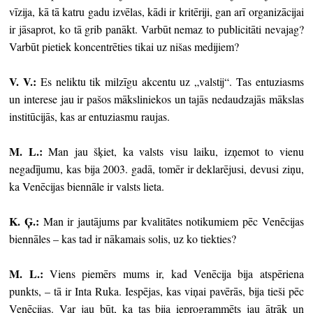
vīzija, kā tā katru gadu izvēlas, kādi ir kritēriji, gan arī organizācijai
ir jāsaprot, ko tā grib panākt. Varbūt nemaz to publicitāti nevajag?
Varbūt pietiek koncentrēties tikai uz nišas medijiem?
V. V.:
Es neliktu tik milzīgu akcentu uz „valstij“. Tas entuziasms
un interese jau ir pašos māksliniekos un tajās nedaudzajās mākslas
institūcijās, kas ar entuziasmu raujas.
M. L.:
Man jau šķiet, ka valsts visu laiku, izņemot to vienu
negadījumu, kas bija 2003. gadā, tomēr ir deklarējusi, devusi ziņu,
ka Venēcijas biennāle ir valsts lieta.
K. Ģ.:
Man ir jautājums par kvalitātes notikumiem pēc Venēcijas
biennāles – kas tad ir nākamais solis, uz ko tiekties?
M. L.:
Viens piemērs mums ir, kad Venēcija bija atspēriena
punkts, – tā ir Inta Ruka. Iespējas, kas viņai pavērās, bija tieši pēc
Venēcijas. Var jau būt, ka tas bija ieprogrammēts jau ātrāk un