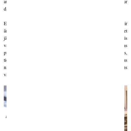
auditoriju, bet man šķiet, ka Venēcijas biennāle tomēr ir vieta, kur
dalībnieki vairāk grib orientēties uz profesionālo auditoriju.
Es vairākkārt esmu bijusi Kultūras ministrijas žūrijā. Izvēle vispār ir
ārkārtīgi grūta. Primārais, noteicošais, protams, ir pats projekts, bet
jāskatās arī, ko šie autori vēl ir darījuši, kā kurators vai menedžeris
var nodrošināt projekta ilglaicību, kādas tiek piedāvātas
publicitātes iespējas. Visi šie momenti tiek ņemti vērā. Protams,
tiek arī skatīts, kāda ir autora dalība starptautiskos projektos, bet tas
nav izšķirošais – ja projekts spēj pārliecināt, var aiziet pilnīgi jauns
vārds.