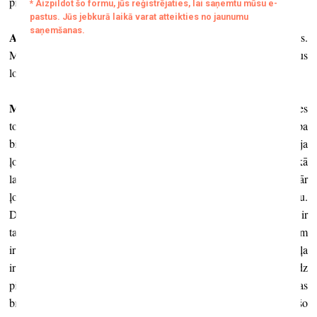
pirmā filma paņem balvu.
Arterritory
:
Protams, ir lokālais un ir starptautiskais konteksts.
Mēs parasti esam izvēlējušies māksliniekus, zinot viņu panākumus
lokālā kontekstā. Kā tas patiesībā notiek?
Māra Lāce:
Atgriežoties pie izejas punkta, ar kuru mēs sākām, es
tomēr gribētu teikt, ka Venēcijas biennāle kā pirmā šāda tipa
biennāle nenoliedzami ir ārkārtīgi prestižs pasākums un kā tradīcija
ļoti strādā. Man liekas, ka pēdējos gados, iespējams, jau ilgākā
laika periodā, šīs mārketinga aktivitātes iegūst milzīgu pārsvaru pār
ļoti daudzām lietām, varbūt reizēm pat pār pašu mākslas faktu.
Domāju, ka Venēcijas biennālē tas ļoti sāk dominēt. Viena lieta ir
tas, ko Venēcijas biennāle dod profesionāļiem – viņiem tā joprojām
ir vieta, kur iet, skatās un meklē šos jaunos pieteikumus; otra daļa
ir interesentu un mīļotāju līmenis – tie, kas staigā un ļoti daudz
pievērš uzmanību mākslas faktiem, un tad, protams, ir masa, kas
brien tāpēc, ka ir jāizbrien cauri. Var orientēties uz katru šo