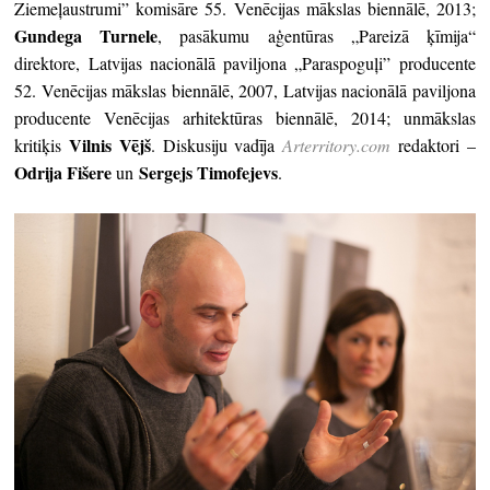
Ziemeļaustrumi” komisāre 55. Venēcijas mākslas biennālē, 2013;
Gundega Turnele
, pasākumu aģentūras „Pareizā ķīmija“
direktore, Latvijas nacionālā paviljona „Paraspoguļi” producente
52. Venēcijas mākslas biennālē, 2007, Latvijas nacionālā paviljona
producente Venēcijas arhitektūras biennālē, 2014; un
mākslas
Vilnis Vējš
kritiķis
. Diskusiju vadīja
Arterritory.com
redaktori –
Odrija Fišere
Sergejs Timofejevs
un
.