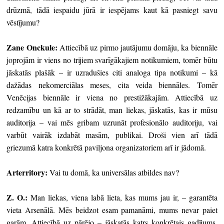
drūzmā, tādā iespaidu jūrā ir iespējams kaut kā pasniegt savu
vēstījumu?
Zane Onckule:
Attiecībā uz pirmo jautājumu domāju, ka biennāle
joprojām ir viens no trijiem svarīgākajiem notikumiem, tomēr būtu
jāskatās plašāk – ir uzradušies citi analoga tipa notikumi – kā
dažādas nekomerciālas meses, cita veida biennāles. Tomēr
Venēcijas biennāle ir viena no prestižākajām. Attiecībā uz
redzamību un kā ar to strādāt, man liekas, jāskatās, kas ir mūsu
auditorija – vai mēs gribam uzrunāt profesionālo auditoriju, vai
varbūt vairāk izdabāt masām, publikai. Droši vien arī tādā
griezumā katra konkrētā paviljona organizatoriem arī ir jādomā.
Arterritory
:
Vai tu domā, ka universālas atbildes nav?
Z. O.:
Man liekas, viena labā lieta, kas mums jau ir, – garantēta
vieta Arsenālā. Mēs beidzot esam pamanāmi, mums nevar paiet
garām. Attiecībā uz pārējo – jāskatās katrs konkrētais gadījums.