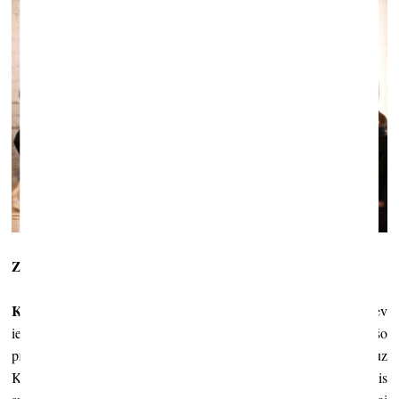
Z. O.:
Šogad ir pirmais gads, kad konkurss ir izsludināts ātrāk.
K. Ģ.:
Ja mēs skatāmies uz valsti kā pašdarbību – samaksā sev
iespēju pārstāvēt savu viedokli – tad arī principiem, kā izvēlas šo
produktu, ir jābūt pilnīgi citiem, nekā līdz šim. Mēs gaidām uz
Kultūras ministriju, kas, protams, kā valsts pārstāvis ir galvenais