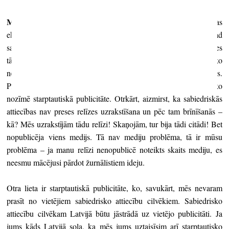
Marta Krivade:
Tā lieta, ar ko es saskāros, strādājot pie Latvijas
ekspozīcijas pagājušajā mākslas biennālē, un kaut kādā ziņā tagad
saskaros, strādājot pie arhitektūras biennāles, ka pats klients, ja es
tā varu saukt organizācijas, kas vada šos projektus, īsti neizprot, ko
nozīmē sabiedriskās attiecības, ko nozīmē – uzrunāt medijus.
Pirmkārt, aizmirst, ko nozīmē mediju situācija Latvijā un ko
nozīmē starptautiskā publicitāte. Otrkārt, aizmirst, ka sabiedriskās
attiecības nav preses relīzes uzrakstīšana un pēc tam brīnīšanās –
kā? Mēs uzrakstījām tādu relīzi! Skaņojām, tur bija tādi citādi! Bet
nopublicēja viens medijs. Tā nav mediju problēma, tā ir mūsu
problēma – ja manu relīzi nenopublicē noteikts skaits mediju, es
neesmu mācējusi pārdot žurnālistiem ideju.
Otra lieta ir starptautiskā publicitāte, ko, savukārt, mēs nevaram
prasīt no vietējiem sabiedrisko attiecību cilvēkiem. Sabiedrisko
attiecību cilvēkam Latvijā būtu jāstrādā uz vietējo publicitāti. Ja
jums kāds Latvijā sola, ka mēs jums uztaisīsim arī starptautisko