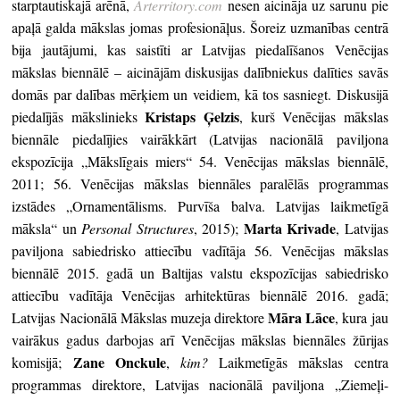
starptautiskajā arēnā,
Arterritory.com
nesen aicināja uz
sarunu pie
apaļā galda mākslas jomas profesionāļus. Šoreiz uzmanības centrā
bija jautājumi, kas saistīti ar Latvijas piedalīšanos Venēcijas
mākslas biennālē – aicinājām diskusijas dalībniekus dalīties savās
domās par dalības mērķiem un veidiem, kā tos sasniegt. Diskusijā
Kristaps Ģelzis
piedalījās mākslinieks
, kurš Venēcijas mākslas
biennāle piedalījies vairākkārt (Latvijas nacionālā paviljona
ekspozīcija „Mākslīgais miers“ 54. Venēcijas mākslas biennālē,
2011; 56. Venēcijas mākslas biennāles paralēlās programmas
izstādes „Ornamentālisms. Purvīša balva. Latvijas laikmetīgā
Marta Krivade
māksla“ un
Personal Structures
, 2015);
, Latvijas
paviljona sabiedrisko attiecību vadītāja 56. Venēcijas mākslas
biennālē 2015. gadā un Baltijas valstu ekspozīcijas sabiedrisko
attiecību vadītāja Venēcijas arhitektūras biennālē 2016. gadā;
Māra Lāce
Latvijas Nacionālā Mākslas muzeja direktore
, kura jau
vairākus gadus darbojas arī Venēcijas mākslas biennāles žūrijas
Zane Onckule
komisijā;
,
kim?
Laikmetīgās mākslas centra
programmas direktore, Latvijas nacionālā paviljona „Ziemeļi-