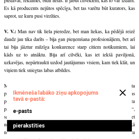
piedāvāt, reklamēt, bīdīt lietas. Ir jābūt cilvēkiem, kas to var izdarīt.
Es kā producents nejūtos spēcīga, bet tas varētu būt kurators, kas
saprot, uz kuru pusi virzīties.
V. V.:
Man nav tik liela pieredze, bet man liekas, ka pēdējā reizē
daudz jau tika darīts – bija gan pieņemšana profesionāļiem, bet arī
tai bija jāiztur milzīga konkurence starp citiem notikumiem, lai
kāds uz to atnāktu. Bija arī cilvēki, kas iet iekšā paviljonā,
uzkavējas, nepārtraukti uzdod jautājumus visiem, kam tiek klāt, un
viņiem tiek sniegtas labas atbildes.
Manuprāt, tomēr ir grūti piedāvāt Venēcijas biennāli kā starta
platformu jaunam, nevienam nezināmam māksliniekam – visi, kas
piedalās kuratora atlasītajā programmā un kas pārstāv valstu
paviljonus, viņiem visiem ir tāda šlepe ar tā saucamo „izieto trepi“,
sasniegumu un panākumu sarakstu. Uz tā fona ir grūti izcelties, bet
nekad nevar izslēgt to, ka ir kāds tik spilgts, pievelkošs – kā
nesenais gadījums ar filmu Berlīnes festivālā, kur jaunu cilvēku