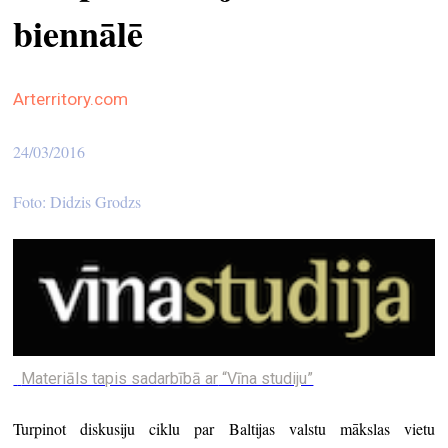
biennālē
ekrā
spiri
by
Arterritory.com
arte
24/03/2016
gale
ener
Foto: Didzis Grodzs
arte
izde
par
mu
meklēt
Materiāls tapis sadarbībā ar
“Vīna studiju”
Turpinot diskusiju ciklu par Baltijas valstu mākslas vietu