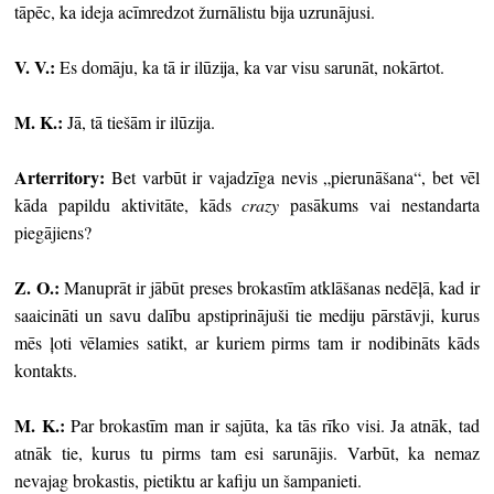
tāpēc, ka ideja acīmredzot žurnālistu bija uzrunājusi.
V. V.:
Es domāju, ka tā ir ilūzija, ka var visu sarunāt, nokārtot.
M. K.:
Jā, tā tiešām ir ilūzija.
Arterritory
:
Bet varbūt ir vajadzīga nevis „pierunāšana“, bet vēl
kāda papildu aktivitāte, kāds
crazy
pasākums vai nestandarta
piegājiens?
Z. O.:
Manuprāt ir jābūt preses brokastīm atklāšanas nedēļā, kad ir
saaicināti un savu dalību apstiprinājuši tie mediju pārstāvji, kurus
mēs ļoti vēlamies satikt, ar kuriem pirms tam ir nodibināts kāds
kontakts.
M. K.:
Par brokastīm man ir sajūta, ka tās rīko visi. Ja atnāk, tad
atnāk tie, kurus tu pirms tam esi sarunājis. Varbūt, ka nemaz
nevajag brokastis, pietiktu ar kafiju un šampanieti.