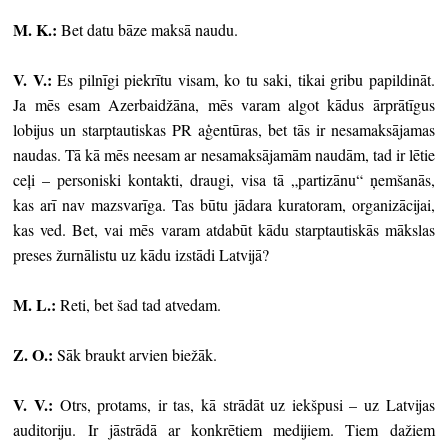
M. K.:
Bet datu bāze maksā naudu.
V. V.:
Es pilnīgi piekrītu visam, ko tu saki, tikai gribu papildināt.
Ja mēs esam Azerbaidžāna, mēs varam algot kādus ārprātīgus
lobijus un starptautiskas PR aģentūras, bet tās ir nesamaksājamas
naudas. Tā kā mēs neesam ar nesamaksājamām naudām, tad ir lētie
ceļi – personiski kontakti, draugi, visa tā „partizānu“ ņemšanās,
kas arī nav mazsvarīga. Tas būtu jādara kuratoram, organizācijai,
kas ved. Bet, vai mēs varam atdabūt kādu starptautiskās mākslas
preses žurnālistu uz kādu izstādi Latvijā?
M. L.:
Reti, bet šad tad atvedam.
Z. O.:
Sāk braukt arvien biežāk.
V. V.:
Otrs, protams, ir tas, kā strādāt uz iekšpusi – uz Latvijas
auditoriju. Ir jāstrādā ar konkrētiem medijiem. Tiem dažiem