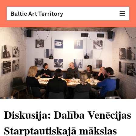
vizu
māk
sar
ar
kole
arhi
diza
&
Diskusija: Dalība Venēcijas
mod
Starptautiskajā mākslas
skat
&