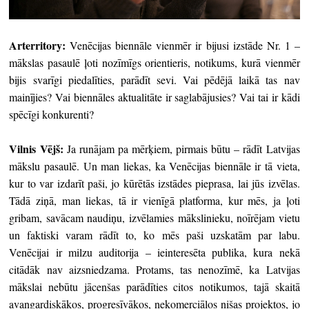
Arterritory:
Venēcijas biennāle vienmēr ir bijusi izstāde Nr. 1 –
mākslas pasaulē ļoti nozīmīgs orientieris, notikums, kurā vienmēr
bijis svarīgi piedalīties, parādīt sevi. Vai pēdējā laikā tas nav
mainījies? Vai biennāles aktualitāte ir saglabājusies? Vai tai ir kādi
spēcīgi konkurenti?
Vilnis Vējš:
Ja runājam pa mērķiem, pirmais būtu – rādīt Latvijas
mākslu pasaulē. Un man liekas, ka Venēcijas biennāle ir tā vieta,
kur to var izdarīt paši, jo kūrētās izstādes pieprasa, lai jūs izvēlas.
Tādā ziņā, man liekas, tā ir vienīgā platforma, kur mēs, ja ļoti
gribam, savācam naudiņu, izvēlamies mākslinieku, noīrējam vietu
un faktiski varam rādīt to, ko mēs paši uzskatām par labu.
Venēcijai ir milzu auditorija – ieinteresēta publika, kura nekā
citādāk nav aizsniedzama. Protams, tas nenozīmē, ka Latvijas
mākslai nebūtu jācenšas parādīties citos notikumos, tajā skaitā
avangardiskākos, progresīvākos, nekomerciālos nišas projektos, jo