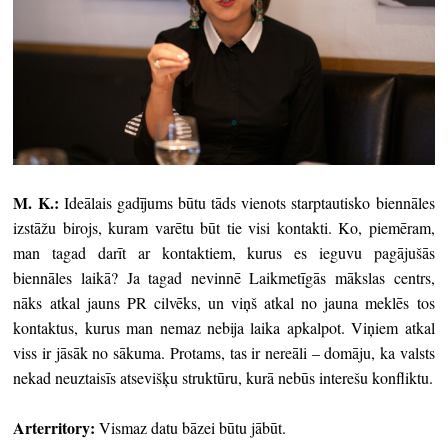
M. K.:
Ideālais gadījums būtu tāds vienots starptautisko biennāles
izstāžu birojs, kuram varētu būt tie visi kontakti. Ko, piemēram,
man tagad darīt ar kontaktiem, kurus es ieguvu pagājušās
biennāles laikā? Ja tagad nevinnē Laikmetīgās mākslas centrs,
nāks atkal jauns PR cilvēks, un viņš atkal no jauna meklēs tos
kontaktus, kurus man nemaz nebija laika apkalpot. Viņiem atkal
viss ir jāsāk no sākuma. Protams, tas ir nereāli – domāju, ka valsts
nekad neuztaisīs atsevišķu struktūru, kurā nebūs interešu konfliktu.
Arterritory
:
Vismaz datu bāzei būtu jābūt.