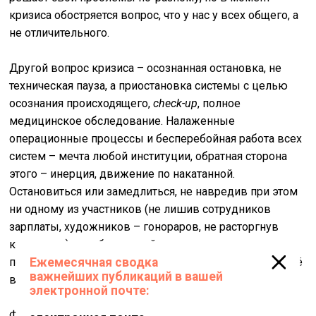
кризиса обостряется вопрос, что у нас у всех общего, а
не отличительного.
Другой вопрос кризиса – осознанная остановка, не
техническая пауза, а приостановка системы с целью
осознания происходящего,
check-up
, полное
медицинское обследование. Налаженные
операционные процессы и бесперебойная работа всех
систем – мечта любой институции, обратная сторона
этого – инерция, движение по накатанной.
Остановиться или замедлиться, не навредив при этом
ни одному из участников (не лишив сотрудников
зарплаты, художников – гонораров, не расторгнув
контракты), разобрать свой механизм на детали,
перетереть каждую, усомниться, если надо, и, если всё
в порядке, собрать заново.
Фонд
V-A-C
в довольно специфической ситуации,