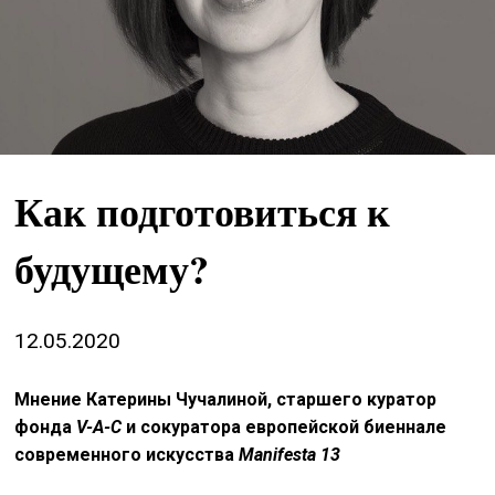
&
сце
spiri
by
arte
on
Как подготовиться к
site
будущему?
изд
arte
о
12.05.2020
нас
Мнение Катерины Чучалиной, старшего куратор
фонда
V-A-C
и сокуратора европейской биеннале
искать
современного искусства
Manifesta
13