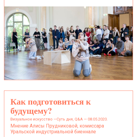
Как подготовиться к
будущему?
визуальное искусство —
Суть дня, Q&A — 08.05.2020.
Мнение Алисы Прудниковой, комиссара
Уральской индустриальной биеннале