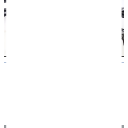
Как подготовиться к
будущему?
визуальное искусство —
Суть дня, Q&A — 29.04.2020.
Отвечает Сергей Попов, галерея pop/off/art
(Москва)