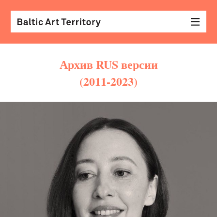
Архив RUS версии
(2011-2023)
виз
иск
раз
с
кол
арх
диз
&
мод
экр