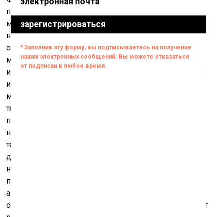
потому что кризис пандемии застал нас как раз в
момент сборки механизма, который длится уже
несколько лет. Институции 10 лет, но мы находимся в
состоянии перехода из одного состояния в другое – из
медленного и номадического образа жизни к
институции с постоянной площадкой в центре Москвы
и сложной синтетической программой, собранной из
музыки, хореографии, визуального искусства, кино,
театра и большого спектра образовательной
программы. Наш механизм пересобирать было не
нужно, но нужно было проверить все теоретические
тезисы, которые были написаны на наших знамёнах, и
действовать размеренно и по плану оказалось
невозможным. Мы сейчас обсуждаем и
переделываем сезон открытия – больше местных
авторов, больше приглашённых институций,
сообществ и организаций – особенно тех, что страдают