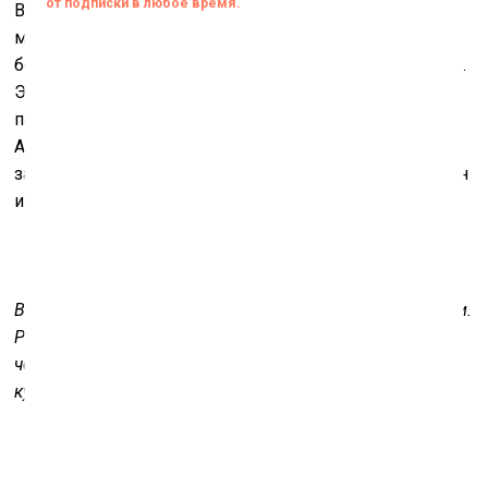
Возможно, кто-то станет более зрелыми, более
мудрым, а кто-то напротив, более инфантильным и
беспечным, но никакого полного обновления я не жду.
Это сможет произойти лишь тогда, когда мы
перестанем описывать мир через видения
Апокалипсиса и увидим в происходящем катастрофу и
задумаемся над тем, кто её устроил и какую выгоду он
из этого извлекает.
Верхняя фотография: Кэти Хольтен. След крыла бабочки.
Работа была представлена на выставке «Границы
человеческого» в московском ГЦСИ (2015), которую
курировал Виктор Мизиано