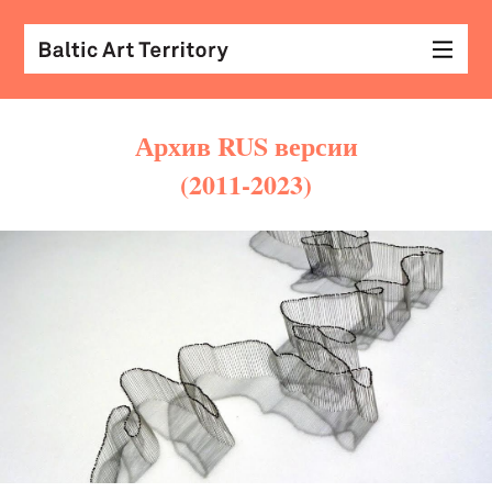
Архив RUS версии
(2011-2023)
виз
иск
раз
с
кол
арх
диз
&
мод
экр