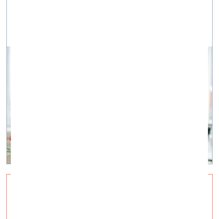
комиссара RIBOCA
Уезжающий цирк
визуальное искусство —
Суть дня, Q&A — 15.04.2020.
Опасения и ожидания петербургского арт-критика