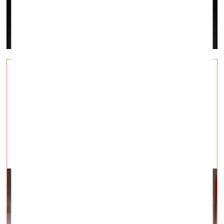
Как подготовиться к
будущему?
визуальное искусство —
Суть дня, Q&A — 08.05.2020.
Мнение Алисы Прудниковой, комиссара
Уральской индустриальной биеннале