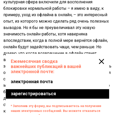
культурная сфера включили для восполнения
блокировки нормальной работы – я имею в виду, к
примеру, уход из офлайна в онлайн, – это интересный
опыт, из которого можно сделать ряд очень полезных
выводов. Но я бы не преувеличивал эту новую
значимость онлайн-работы, хотя наверняка
впоследствии, когда в полной мере вернётся офлайн,
онлайн будут задействовать чаще, чем раньше. Но
думаю, что когда возвращение в офлайн станет
возможным, то и культурный, и образовательный мир
захочет вновь насладиться им в полной мере, он вновь
оценит преимущества личного контакта преподавателя
с учеником, куратора с художником, художников
между собой и т.д. Более того, сдвиги, которые можно
будет зарегистрировать после пандемии, на самом
деле уже имели место и раньше, но в недостаточной
степени проявленности. В остальном мир после
карантина будет таким же, каким и был до него.