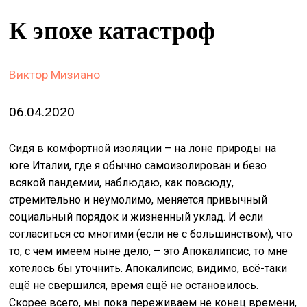
&
К эпохе катастроф
сце
spiri
by
Виктор Мизиано
arte
06.04.2020
on
site
Сидя в комфортной изоляции – на лоне природы на
изд
юге Италии, где я обычно самоизолирован и безо
arte
всякой пандемии, наблюдаю, как повсюду,
стремительно и неумолимо, меняется привычный
о
социальный порядок и жизненный уклад. И если
нас
согласиться со многими (если не с большинством), что
то, с чем имеем ныне дело, – это Апокалипсис, то мне
искать
хотелось бы уточнить. Апокалипсис, видимо, всё-таки
ещё не свершился, время ещё не остановилось.
Скорее всего, мы пока переживаем не конец времени,