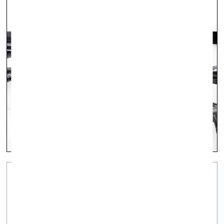
Как подготовиться к
будущему?
визуальное искусство —
Суть дня, Q&A — 05.05.2020.
Мнение Агнии Миргородской, основательницы и