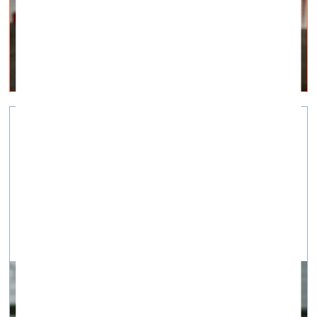
Переоценка арт-мира необходима и
пойдёт на пользу
визуальное искусство —
Суть дня, Q&A — 22.04.2020.
Мнение Даниэля Хага, арт-директора ART
COLOGNE