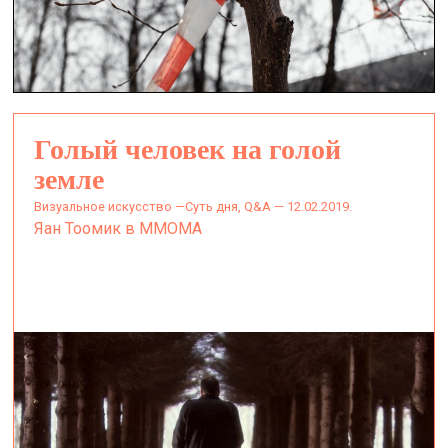
Голый человек на голой
земле
визуальное искусство —
Суть дня, Q&A — 12.02.2019.
Яан Тоомик в ММОМА