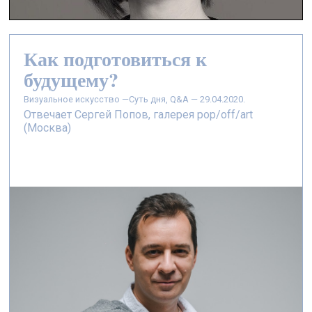
Как подготовиться к
будущему?
визуальное искусство —
Суть дня, Q&A — 29.04.2020.
Отвечает Сергей Попов, галерея pop/off/art
(Москва)