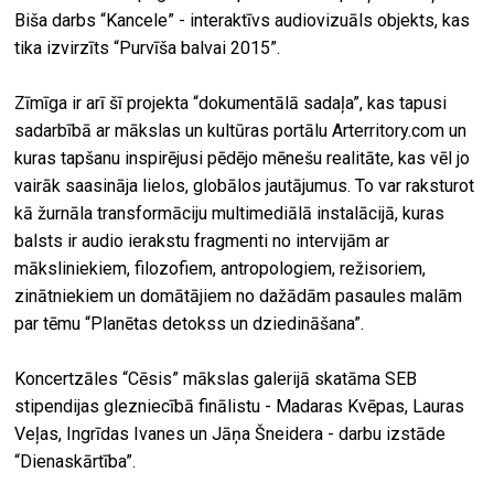
Biša darbs “Kancele” - interaktīvs audiovizuāls objekts, kas
tika izvirzīts “Purvīša balvai 2015”.
Zīmīga ir arī šī projekta “dokumentālā sadaļa”, kas tapusi
sadarbībā ar mākslas un kultūras portālu Arterritory.com un
kuras tapšanu inspirējusi pēdējo mēnešu realitāte, kas vēl jo
vairāk saasināja lielos, globālos jautājumus. To var raksturot
kā žurnāla transformāciju multimediālā instalācijā, kuras
balsts ir audio ierakstu fragmenti no intervijām ar
māksliniekiem, filozofiem, antropologiem, režisoriem,
zinātniekiem un domātājiem no dažādām pasaules malām
par tēmu “Planētas detokss un dziedināšana”.
Koncertzāles “Cēsis” mākslas galerijā skatāma SEB
stipendijas glezniecībā finālistu - Madaras Kvēpas, Lauras
Veļas, Ingrīdas Ivanes un Jāņa Šneidera - darbu izstāde
“Dienaskārtība”.