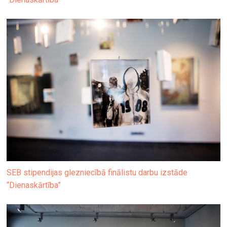
SEB stipendijas glezniecībā finālistu darbu izstāde
“Dienaskārtība”