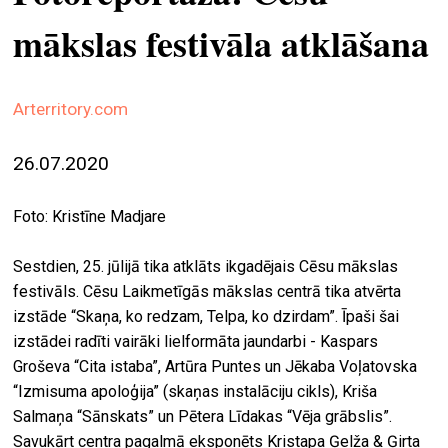
ekrā
mākslas festivāla atklāšana
spiri
by
arte
Arterritory.com
gale
26.07.2020
ener
Foto: Kristīne Madjare
arte
izde
Sestdien, 25. jūlijā tika atklāts ikgadējais Cēsu mākslas
par
festivāls. Cēsu Laikmetīgās mākslas centrā tika atvērta
mu
izstāde “Skaņa, ko redzam, Telpa, ko dzirdam”. Īpaši šai
izstādei radīti vairāki lielformāta jaundarbi - Kaspars
Groševa “Cita istaba”, Artūra Puntes un Jēkaba Voļatovska
meklēt
“Izmisuma apoloģija” (skaņas instalāciju cikls), Kriša
Salmaņa “Sānskats” un Pētera Līdakas “Vēja grābslis”.
Savukārt centra pagalmā eksponēts Kristapa Ģelža & Ģirta