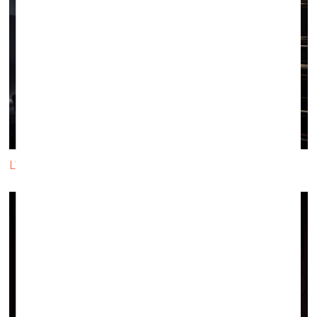
Līna Birzaka - Priekule