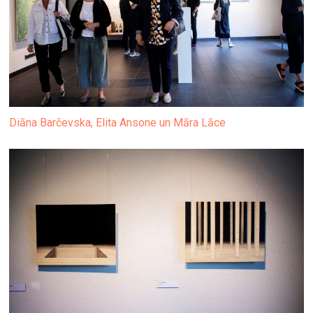
Diāna Barčevska, Elita Ansone un Māra Lāce