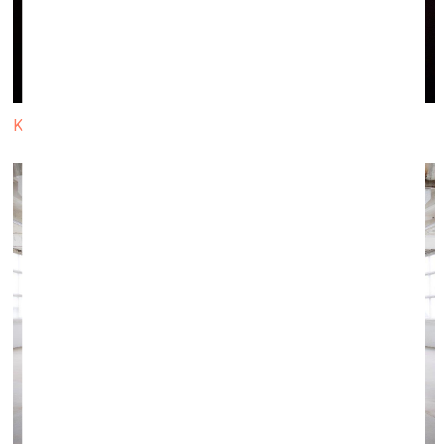
Kriša Salmaņa darbs "Sānskats"