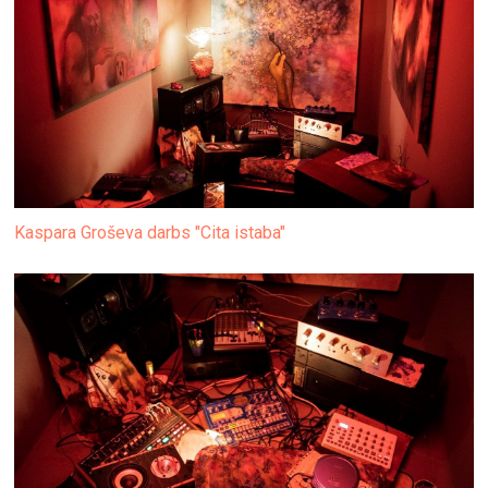
Kaspara Groševa darbs "Cita istaba"