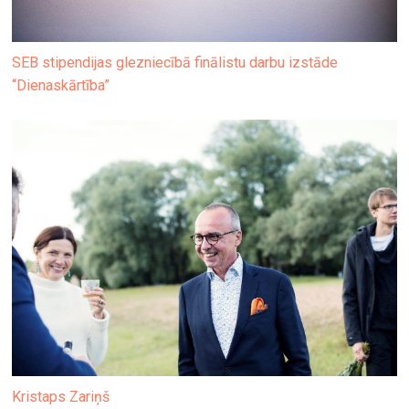
SEB stipendijas glezniecībā finālistu darbu izstāde
“Dienaskārtība”
Kristaps Zariņš