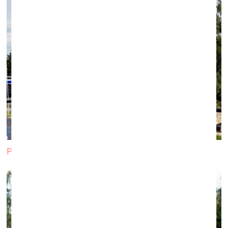
Pa labi Zane Onckule