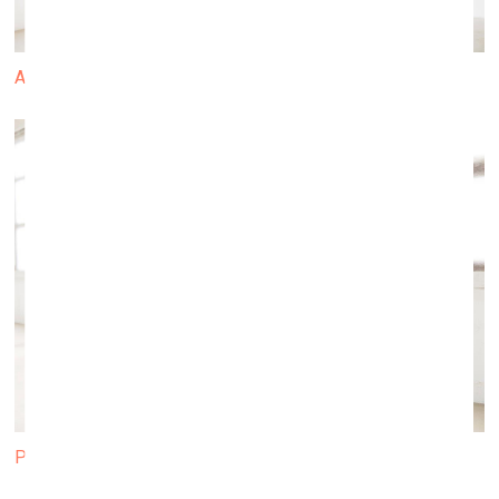
Agita Putāne
Pa labi Alise Ģelze