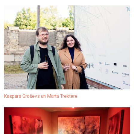
Kaspars Groševs un Marta Trektere