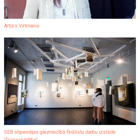
Artūrs Virtmanis
SEB stipendijas glezniecībā finālistu darbu izstāde
“Dienaskārtība”