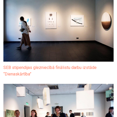
SEB stipendijas glezniecībā finālistu darbu izstāde
“Dienaskārtība”