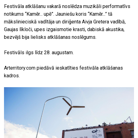
Festivāla atklāšanu vakarā noslēdza muzikāli performatīvs
notikums “Kamēr... upē”. Jauniešu koris “Kamēr...” tā
mākslinieciskā vadītāja un diriģenta Aivja Gretera vadībā,
Gaujas līkloči, upes izgaismotie krasti, dabiskā akustika,
bezvējš bija lielisks atklāšanas noslēgums.
Festivāls ilgs līdz 28. augustam.
Arterritory.com piedāvā ieskatīties festivāla atklāšanas
kadros.