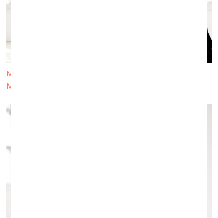
Marīte Mastiņa - Pēterkopa, Rolands Pēterkops un Una
Meistere