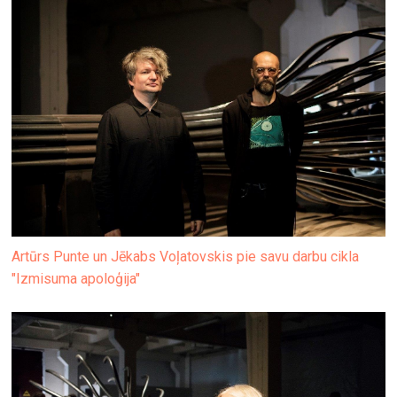
Artūrs Punte un Jēkabs Voļatovskis pie savu darbu cikla
"Izmisuma apoloģija"