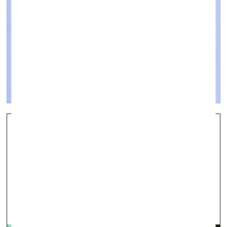
Trīsdesmit gadu pēc revolūcijas
skatuve & ekrāns —
Raksti — 29.11.2019.
Čehu kinematogrāfisti radījuši Samta revolūcijai veltītu
seriālu “Guļošie”