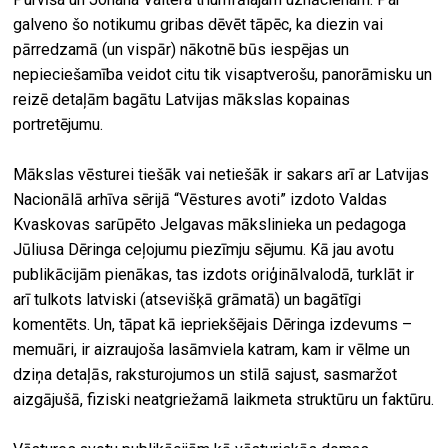
galveno šo notikumu gribas dēvēt tāpēc, ka diezin vai
pārredzamā (un vispār) nākotnē būs iespējas un
nepieciešamība veidot citu tik visaptverošu, panorāmisku un
reizē detaļām bagātu Latvijas mākslas kopainas
portretējumu.
Mākslas vēsturei tiešāk vai netiešāk ir sakars arī ar Latvijas
Nacionālā arhīva sērijā “Vēstures avoti” izdoto Valdas
Kvaskovas sarūpēto Jelgavas mākslinieka un pedagoga
Jūliusa Dēringa ceļojumu piezīmju sējumu. Kā jau avotu
publikācijām pienākas, tas izdots oriģinālvalodā, turklāt ir
arī tulkots latviski (atsevišķā grāmatā) un bagātīgi
komentēts. Un, tāpat kā iepriekšējais Dēringa izdevums –
memuāri, ir aizraujoša lasāmviela katram, kam ir vēlme un
dziņa detaļās, raksturojumos un stilā sajust, sasmaržot
aizgājušā, fiziski neatgriežamā laikmeta struktūru un faktūru.