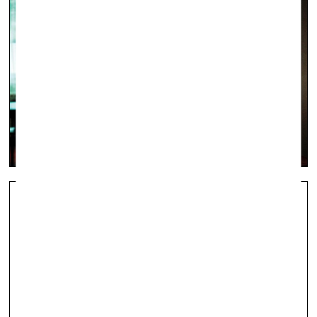
Jaunā sezona
vizuālā māksla —
Aktuāli — 01.11.2019.
Ieskats Valsts Kultūrkapitāla fonda projektu konkursa
rezultātos