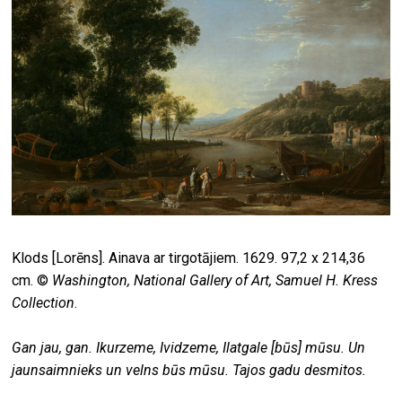
Klods [Lorēns]. Ainava ar tirgotājiem. 1629. 97,2 x 214,36
cm. ©
Washington, National Gallery of Art, Samuel H. Kress
Collection
.
Gan jau, gan. I
kurzeme,
I
vidzeme,
I
latgale [būs] mūsu. Un
jaunsaimnieks un velns būs mūsu. Tajos gadu desmitos.