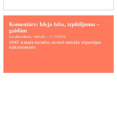
Komentārs: Ideja laba, izpildījumu –
gaidām
vizuālā māksla —
Aktuāli — 11.10.2019.
VKKF izskata iniciatīvu ieviest radošās stipendijas
māksliniekiem