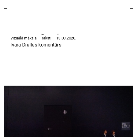
"Melnā gulbja" zīmē
vizuālā māksla —
Raksti — 13.03.2020.
Ivara Drulles komentārs