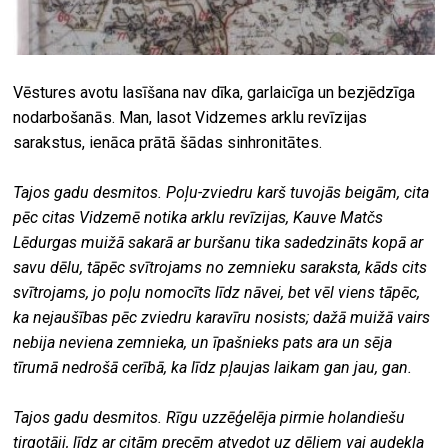
Vēstures avotu lasīšana nav dīka, garlaicīga un bezjēdzīga
nodarbošanās. Man, lasot Vidzemes arklu revīzijas
sarakstus, ienāca prātā šādas sinhronitātes.
Tajos gadu desmitos. Poļu-zviedru karš tuvojās beigām, cita
pēc citas Vidzemē notika arklu revīzijas, Kauve Matčs
Lēdurgas muižā sakarā ar buršanu tika sadedzināts kopā ar
savu dēlu, tāpēc svītrojams no zemnieku saraksta, kāds cits
svītrojams, jo poļu nomocīts līdz nāvei, bet vēl viens tāpēc,
ka nejaušības pēc zviedru karavīru nosists; dažā muižā vairs
nebija neviena zemnieka, un īpašnieks pats ara un sēja
tīrumā nedrošā cerībā, ka līdz pļaujas laikam gan jau, gan.
Tajos gadu desmitos. Rīgu uzzēģelēja pirmie holandiešu
tirgotāji, līdz ar citām precēm atvedot uz dēļiem vai audekla