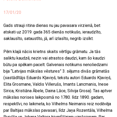
ekrā
17/01/20
spiri
by
Gads strauji ritina dienas nu jau pavasara virzienā, bet
arte
atskati uz 2019. gada 365 dienās notikušo, ieraudzīto,
saklausīto, sataustīto, jā, arī izlasīto, negrib izsīkt.
gale
ener
Pērn klajā nācis krietns skaits vērtīgu grāmatu. Ja tās
arte
saliktu kaudzē, nezin vai atrastos daudzi, kam šo kaudzi
izde
būtu pa spēkam pacelt. Galvenais notikums nenoliedzami
bija “Latvijas mākslas vēstures” 3. sējums divās grāmatās
par
(sastādītājs Eduards Kļaviņš; tekstu autori Eduards Kļaviņš,
mu
Elita Grosmane, Valdis Villerušs, Imants Lancmanis, Inese
Sirica, Kristiāna Ābele, Daina Lāce, Silvija Grosa). Tas aptver
mākslas norises laikposmā no 1780. līdz 1890. gadam,
meklēt
respektīvi, no laikmeta, ko Vilhelms Neimanis reiz nodēvēja
par Baltijas mākslas pavasari, līdz Jaņa Rozentāla, Vilhelma
Purvīša un Johana Valtera triumfālajam uznācienam. Par