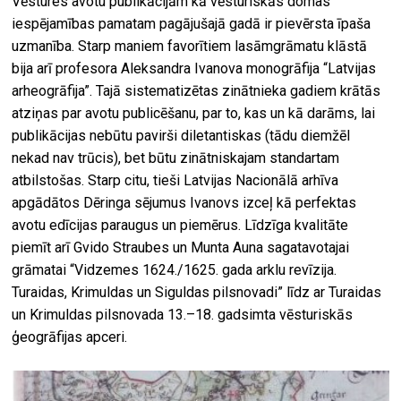
Vēstures avotu publikācijām kā vēsturiskās domas
iespējamības pamatam pagājušajā gadā ir pievērsta īpaša
uzmanība. Starp maniem favorītiem lasāmgrāmatu klāstā
bija arī profesora Aleksandra Ivanova monogrāfija “Latvijas
arheogrāfija”. Tajā sistematizētas zinātnieka gadiem krātās
atziņas par avotu publicēšanu, par to, kas un kā darāms, lai
publikācijas nebūtu pavirši diletantiskas (tādu diemžēl
nekad nav trūcis), bet būtu zinātniskajam standartam
atbilstošas. Starp citu, tieši Latvijas Nacionālā arhīva
apgādātos Dēringa sējumus Ivanovs izceļ kā perfektas
avotu edīcijas paraugus un piemērus. Līdzīga kvalitāte
piemīt arī Gvido Straubes un Munta Auna sagatavotajai
grāmatai “Vidzemes 1624./1625. gada arklu revīzija.
Turaidas, Krimuldas un Siguldas pilsnovadi” līdz ar Turaidas
un Krimuldas pilsnovada 13.–18. gadsimta vēsturiskās
ģeogrāfijas apceri.