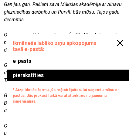
Gan jau, gan. Pašiem sava Mākslas akadēmija ar Ainavu
glezniecības darbnīcu un Purvīti būs mūsu. Tajos gadu
desmitos.
Gan jau, gan. Vakarzemē teozofs Pīts Mondriāns cilvēces
nākotni saredzēja rūtiņās, bet dievzemītē par to neviens i
dzirdēt negribēja. Tajos gadu desmitos.
Gan jau, gan. Mondriāna rūtiņas bija atšķirīga lieluma, un
dažas pat sarkanas, dzeltenas vai zilas. Kā jau pie cilvēkiem.
Tajos gadu desmitos.
Gan jau, gan. Beigtais Meierovics un beigtā Kristīne
Bakmane, un beigtais Fricis Gailis, un lielo cilvēku slepenā
diplomātija būs mūsu. Tajos gadu desmitos.
Gan jau, gan. Tajos gadu desmitos. Pirms hercoga Jēkaba
un pirms Kārļa Ulmaņa.