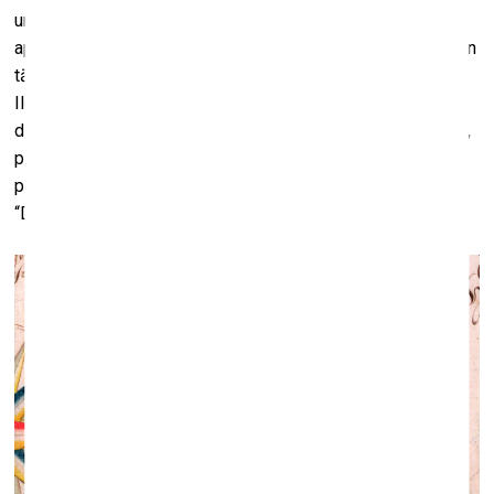
un lasīšanai jau atvērts ir Latvijas Nacionālās bibliotēkas
apgādā klajā nākušais rakstu krājums „Viduslaiku Livonija un
tās vēsturiskais mantojums” (sastādītāji Andris Levāns,
Ilgvars Misāns un Gustavs Strenga). Tos, kam joprojām
dārgi Pērkons un Pīkols, Potrimps un Pergrubis, iespējams,
pie prāta vedīs Alda Pūteļa monogrāfiskais pētījums par
pseidolatviskās pseidomitoloģijas Romoves birzi –
“Domas par latviešu mitoloģiju”
.