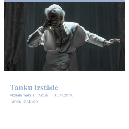
Tanku izstāde
vizuālā māksla —
Aktuāli — 15.11.2019.
Tanku izstāde