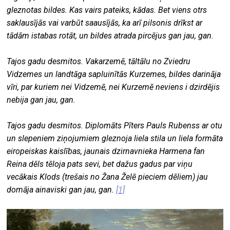
gleznotas bildes. Kas vairs pateiks, kādas. Bet viens otrs
saklausījās vai varbūt saausījās, ka arī pilsonis drīkst ar
tādām istabas rotāt, un bildes atrada pircējus gan jau, gan.
Tajos gadu desmitos. Vakarzemē, tāltālu no Zviedru
Vidzemes un landtāga sapluinītās Kurzemes, bildes darināja
vīri, par kuriem nei Vidzemē, nei Kurzemē neviens i dzirdējis
nebija gan jau, gan.
Tajos gadu desmitos. Diplomāts Pīters Pauls Rubenss ar otu
un slepeniem ziņojumiem gleznoja liela stila un liela formāta
eiropeiskas kaislības, jaunais dzirnavnieka Harmena fan
Reina dēls tēloja pats sevi, bet dažus gadus par viņu
vecākais Klods (trešais no Žana Želē pieciem dēliem) jau
domāja ainaviski gan jau, gan.
[1]