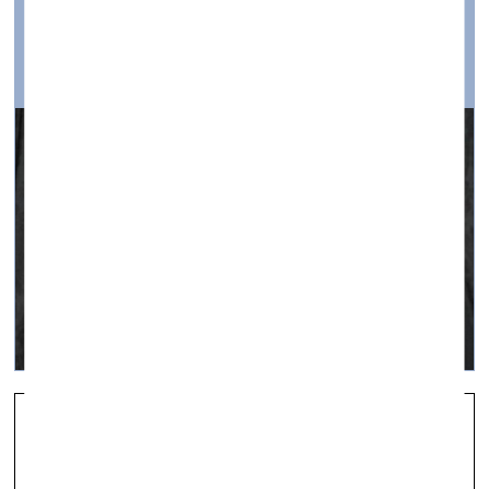
Jaunā sezona
vizuālā māksla —
Aktuāli — 01.11.2019.
Ieskats Valsts Kultūrkapitāla fonda projektu konkursa