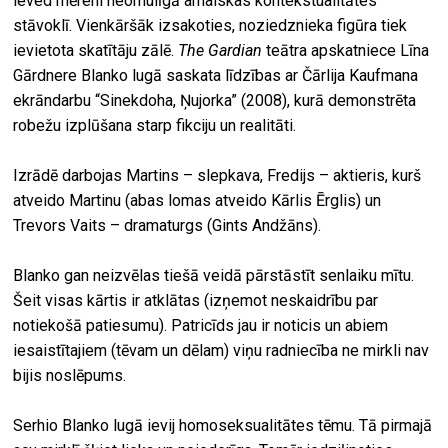
ieved mēreni neomulīgā arhaiskas kontekstualitātes
stāvoklī. Vienkāršāk izsakoties, noziedznieka figūra tiek
ievietota skatītāju zālē.
The Gardian
teātra apskatniece Līna
Gārdnere Blanko lugā saskata līdzības ar Čārlija Kaufmana
ekrāndarbu “Sinekdoha, Ņujorka” (2008), kurā demonstrēta
robežu izplūšana starp fikciju un realitāti.
Izrādē darbojas Martins – slepkava, Fredijs – aktieris, kurš
atveido Martinu (abas lomas atveido Kārlis Ērglis) un
Trevors Vaits – dramaturgs (Gints Andžāns).
Blanko gan neizvēlas tiešā veidā pārstāstīt senlaiku mītu.
Šeit visas kārtis ir atklātas (izņemot neskaidrību par
notiekošā patiesumu). Patricīds jau ir noticis un abiem
iesaistītajiem (tēvam un dēlam) viņu radniecība ne mirkli nav
bijis noslēpums.
Serhio Blanko lugā ievij homoseksualitātes tēmu. Tā pirmajā