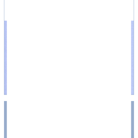
Mēs visi vēsturiski esam
katoļi...
skatuve & ekrāns —
Raksti — 05.12.2019.
Mēs visi vēsturiski esam katoļi...