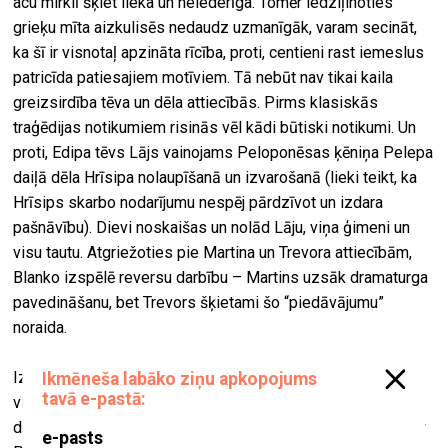
acu mirklī šķiet lieka un neiederīga. Tomēr iedziļinoties
grieķu mīta aizkulisēs nedaudz uzmanīgāk, varam secināt,
ka šī ir visnotaļ apzināta rīcība, proti, centieni rast iemeslus
patricīda patiesajiem motīviem. Tā nebūt nav tikai kaila
greizsirdība tēva un dēla attiecībās. Pirms klasiskās
traģēdijas notikumiem risinās vēl kādi būtiski notikumi. Un
proti, Edipa tēvs Lājs vainojams Peloponēsas ķēniņa Pelepa
daiļā dēla Hrīsipa nolaupīšanā un izvarošanā (lieki teikt, ka
Hrīsips skarbo nodarījumu nespēj pārdzīvot un izdara
pašnāvību). Dievi noskaišas un nolād Lāju, viņa ģimeni un
visu tautu. Atgriežoties pie Martina un Trevora attiecībām,
Blanko izspēlē reversu darbību – Martins uzsāk dramaturga
pavedināšanu, bet Trevors šķietami šo “piedāvājumu”
noraida.
Izrāde lielā mērā nodarbojas ar dramaturģiskā materiāla
vienlaicīgu konstruēšanu un izspēli. To var saukt par
drosmīgu soli, dramaturga pārdomās iekļaujot refleksiju par