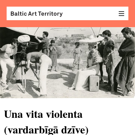
vizu
māk
sar
ar
kole
arhi
diza
&
Una vita violenta
mod
(vardarbīgā dzīve)
skat
&