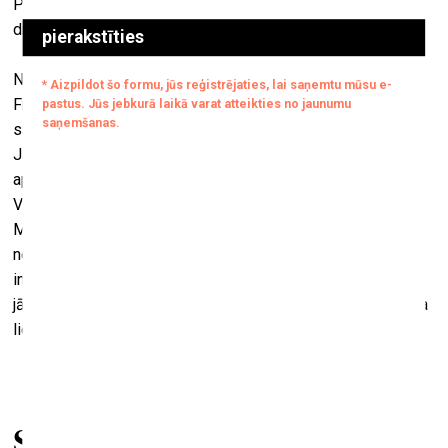
Pazolīni ekrāndarbu. Drosmīgu tādā nozīmē, ka ar Pazolīni
dramatisko kolorītu nevienam nebūs viegli sacensties.
Neskaidra gan paliek notiesātā Martina un viņa atveidotāja
Fredija līdzību iezīmēšana (līdz pat apavu fasona
salīdzināšanai un polemizēšanai par tēmu
ricchi e poveri
).
Jautājums tomēr paliek atklāts – par lugas spēju šos mīta
apakšslāņus pilnvērtīgi izvērst un izskaidrot skatītājam.
Varbūt tāpēc dramaturga pārdomās ieskanas pārmetums
Martinam (un arī skatītājam) par labas izglītības trūkumu un
nespēju sekot sarežģītam naratīvam. Kas attiecas uz pašu
inscenējumu un aktieru darbu, tad šeit nudien ikvienam
jāizsaka uzslava. Un galu galā, izrāde ar to vien ir vērtīga, ka
liek uzmeklēt Pazolīni filmu un to beidzot noskatīties.
Saistītie raksti