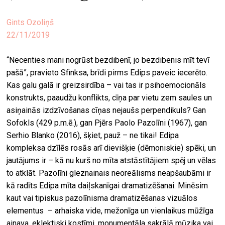
ekrā
Gints Ozoliņš
spiri
22/11/2019
by
arte
“Necenties mani nogrūst bezdibenī, jo bezdibenis mīt tevī
pašā”, pravieto Sfinksa, brīdi pirms Edips paveic iecerēto.
gale
Kas galu galā ir greizsirdība – vai tas ir psihoemocionāls
ener
konstrukts, paaudžu konflikts, cīņa par vietu zem saules un
arte
asiņainās izdzīvošanas cīņas nejaušs perpendikuls? Gan
izde
Sofokls (429 p.m.ē.), gan Pjērs Paolo Pazolīni (1967), gan
Serhio Blanko (2016), šķiet, pauž – ne tikai! Edipa
par
kompleksa dzīlēs rosās arī dievišķie (dēmoniskie) spēki, un
mu
jautājums ir – kā nu kurš no mīta atstāstītājiem spēj un vēlas
to atklāt. Pazolīni gleznainais neoreālisms neapšaubāmi ir
kā radīts Edipa mīta daiļskanīgai dramatizēšanai. Minēsim
meklēt
kaut vai tipiskus pazolīnisma dramatizēšanas vizuālos
elementus – arhaiska vide, mežonīga un vienlaikus mūžīga
ainava, eklektiski kostīmi, monumentāla sakrālā mūzika vai