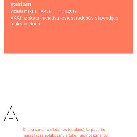
gaidām
vizuālā māksla —
Aktuāli — 11.10.2019.
VKKF izskata iniciatīvu ieviest radošās stipendijas
māksliniekiem