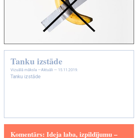
Tanku izstāde
vizuālā māksla —
Aktuāli — 15.11.2019.
Tanku izstāde
Komentārs: Ideja laba, izpildījumu –