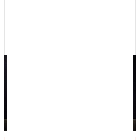
vizuālā māksla —
Raksti — 13.03.2020.
Ivara Drulles komentārs