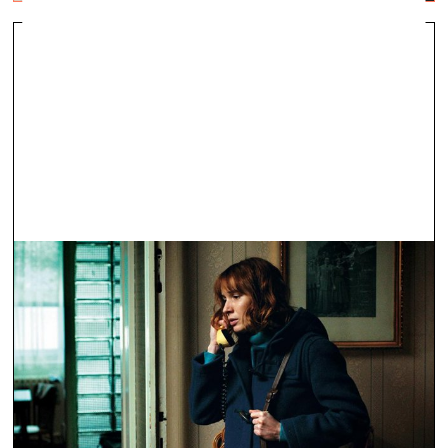
Trīsdesmit gadu pēc revolūcijas
skatuve & ekrāns —
Raksti — 29.11.2019.
Čehu kinematogrāfisti radījuši Samta revolūcijai veltītu
seriālu “Guļošie”