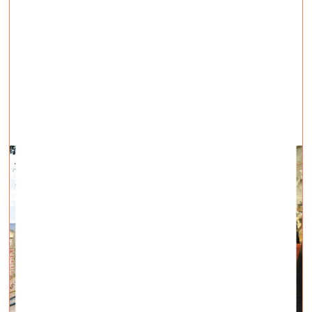
Kas lai zina
vizuālā māksla —
Raksti — 17.01.2020.
Pētera Bankovska komentārs par 2019. gada vērtīgām
grāmatām