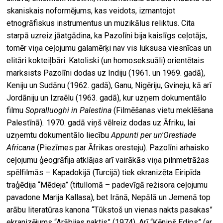
skaniskais noformējums, kas veidots, izmantojot
etnogrāfiskus instrumentus un muzikālus reliktus. Cita
starpā uzreiz jāatgādina, ka Pazolīni bija kaislīgs ceļotājs,
tomēr viņa ceļojumu galamērķi nav vis luksusa viesnīcas un
elitāri kokteiļbāri. Katoliski (un homoseksuāli) orientētais
marksists Pazolīni dodas uz Indiju (1961. un 1969. gadā),
Keniju un Sudānu (1962. gadā), Ganu, Nigēriju, Gvineju, kā arī
Jordāniju un Izraēlu (1963. gadā), kur uzņem dokumentālo
filmu
Sopralluoghi in Palestina
(Filmēšanas vietu meklēšana
Palestīnā)
.
1970. gadā viņš vēlreiz dodas uz Āfriku, lai
uzņemtu dokumentālo liecību
Appunti per un'Orestiade
Africana
(Piezīmes par Āfrikas oresteju). Pazolīni arhaisko
ceļojumu ģeogrāfija atklājas arī vairākās viņa pilnmetrāžas
spēlfilmās – Kapadokijā (Turcijā) tiek ekranizēta Eiripīda
traģēdija “Mēdeja” (titullomā – padevīgā režisora ceļojumu
pavadone Marija Kallasa), bet Irānā, Nepālā un Jemenā top
arābu literatūras kanona “Tūkstoš un vienas nakts pasakas”
ekranizējums “Arābijas naktis” (1974). Arī “Ķēniņš Edips” (ar