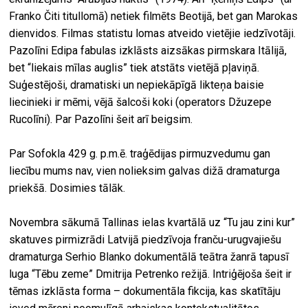
Franko Čiti titullomā) netiek filmēts Beotijā, bet gan Marokas
dienvidos. Filmas statistu lomas atveido vietējie iedzīvotāji.
Pazolīni Edipa fabulas izklāsts aizsākas pirmskara Itālijā,
bet “liekais mīlas auglis” tiek atstāts vietējā pļaviņā.
Suģestējoši, dramatiski un nepiekāpīgā likteņa baisie
liecinieki ir mēmi, vējā šalcoši koki (operators Džuzepe
Rucolīni). Par Pazolīni šeit arī beigsim.
Par Sofokla 429 g. p.m.ē. traģēdijas pirmuzvedumu gan
liecību mums nav, vien nolieksim galvas dižā dramaturga
priekšā. Dosimies tālāk.
Novembra sākumā Tallinas ielas kvartālā uz “Tu jau zini kur”
skatuves pirmizrādi Latvijā piedzīvoja franču-urugvajiešu
dramaturga Serhio Blanko dokumentālā teātra žanrā tapusī
luga “Tēbu zeme” Dmitrija Petrenko režijā. Intriģējoša šeit ir
tēmas izklāsta forma – dokumentāla fikcija, kas skatītāju