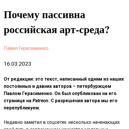
&
Почему пассивна
сце
spiri
российская арт-среда?
by
arte
Павел Герасименко
on
site
16.03.2023
изд
arte
От редакции: это текст, написанный одним из наших
постоянных и давних авторов – петербуржцем
о
нас
Павлом Герасименко. Он был опубликован на его
странице на
Patreon
. С разрешения автора мы его
перепубликуем.
искать
Недавно заметил в соцсетях: несколько начинающих