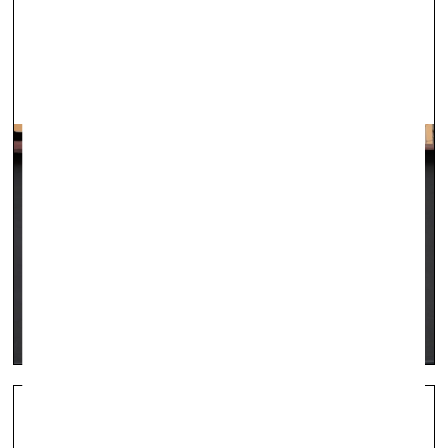
художника Zoom
Искусство некроимперии