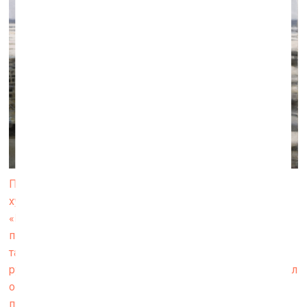
Павел Отдельнов Сегодня рейсов нет. 2015. Сам
художник написал объясняющий текст к работе:
«Новое здание донецкого аэропорта было открыто
перед чемпионатом Евро 2012. А в 2014 и 2015 годах
там шли жестокие бои, и аэропорт превратился в
руины. Сам процесс работы над картиной для меня был
осознанием происходящей катастрофы, к которой
причастна моя страна».