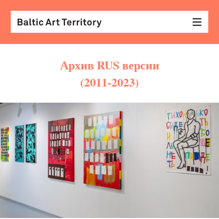
Архив RUS версии
(2011-2023)
виз
иск
раз
с
кол
арх
диз
&
мод
экр