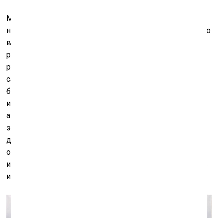
Материал в издании
Insider
не подписан, но
неизвестный мне автор заканчивает текст совершенно
верно: «Кажется, что страх настолько сильно поразил
российское общество, что и художники – певцы
русской природы – отчаянно стараются придумать для
самих себя оправдания своего молчания и
бездействия». Актуальность сейчас необходима
искусству, и под ней имеется в виду вовсе не
активизм, а пластически достаточно традиционные
экспрессионизм или постмедиальный
документальный реализм – привычная живопись на
основе фото, только на этот раз выбирающая
источником снимки разрушенных украинских городов
и последствий агрессии российской армии.