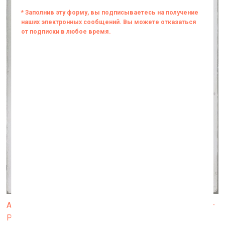
Алиса Гвоздева. Одна из работ с выставки «Зелёный –
Розовый – Голубой» в галерее «Люда», Петербург,