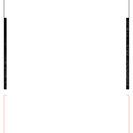
Майские заметки, или
Mayday
визуальное искусство —
Суть дня, Q&A — 12.05.2023.
О «современном искусстве» в кавычках