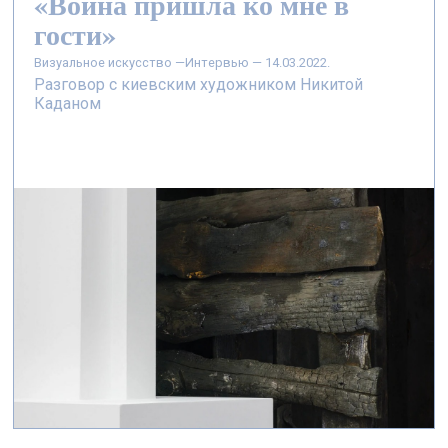
«Война пришла ко мне в
гости»
визуальное искусство —
Интервью — 14.03.2022.
Разговор с киевским художником Никитой
Каданом