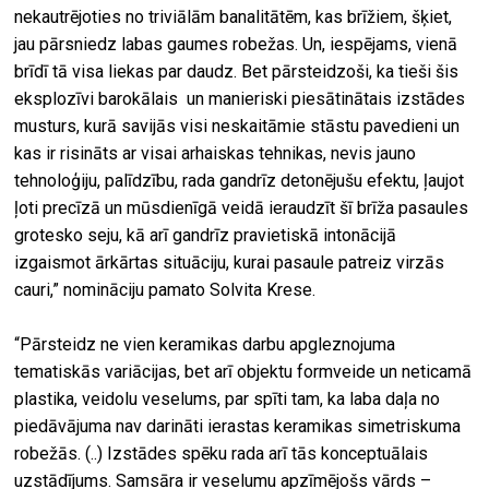
nekautrējoties no triviālām banalitātēm, kas brīžiem, šķiet,
jau pārsniedz labas gaumes robežas. Un, iespējams, vienā
brīdī tā visa liekas par daudz. Bet pārsteidzoši, ka tieši šis
eksplozīvi barokālais un manieriski piesātinātais izstādes
musturs, kurā savijās visi neskaitāmie stāstu pavedieni un
kas ir risināts ar visai arhaiskas tehnikas, nevis jauno
tehnoloģiju, palīdzību, rada gandrīz detonējušu efektu, ļaujot
ļoti precīzā un mūsdienīgā veidā ieraudzīt šī brīža pasaules
grotesko seju, kā arī gandrīz pravietiskā intonācijā
izgaismot ārkārtas situāciju, kurai pasaule patreiz virzās
cauri,” nomināciju pamato Solvita Krese.
“Pārsteidz ne vien keramikas darbu apgleznojuma
tematiskās variācijas, bet arī objektu formveide un neticamā
plastika, veidolu veselums, par spīti tam, ka laba daļa no
piedāvājuma nav darināti ierastas keramikas simetriskuma
robežās. (..) Izstādes spēku rada arī tās konceptuālais
uzstādījums. Samsāra ir veselumu apzīmējošs vārds –