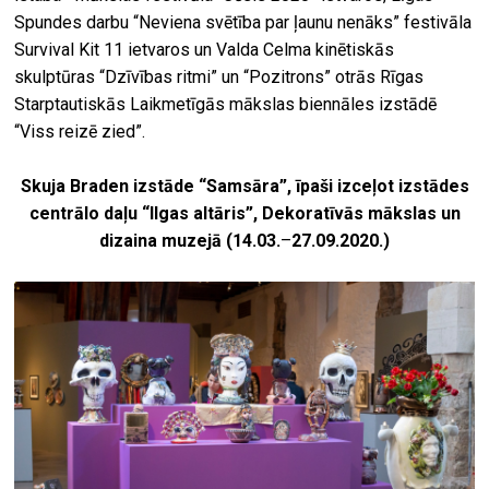
Spundes darbu “Neviena svētība par ļaunu nenāks” festivāla
Survival Kit 11 ietvaros un Valda Celma kinētiskās
skulptūras “Dzīvības ritmi” un “Pozitrons” otrās Rīgas
Starptautiskās Laikmetīgās mākslas biennāles izstādē
“Viss reizē zied”.
Skuja Braden izstāde “Samsāra”, īpaši izceļot izstādes
centrālo daļu “Ilgas altāris”, Dekoratīvās mākslas un
dizaina muzejā (14.03.
–
27.09.2020.)