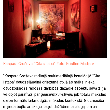
Kaspars Groševs. "Cita istaba". Foto: Kristīne Madjare
“Kaspara Groševa radītajā multimediālajā instalācijā “Cita
istaba” daudzslāņainā griezumā atklājās mākslinieka
daudzpusīgās radošās darbības dažādie aspekti, savā ziņā
veidojot parafrāzi par
geasamtkunstwerk
jeb totālā mākslas
darba formātu laikmetīgās mākslas kontekstā. Glezniecība
mijiedarbojās ar skaņu, ļaujot dažādiem analogajiem un