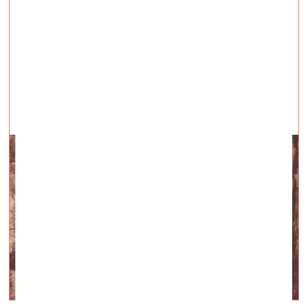
Zilā līča iemītnieki
vizuālā māksla —
Intervijas — 08.07.2022.
Saruna ar Kasparu Groševu un Evitu Vasiļjevu