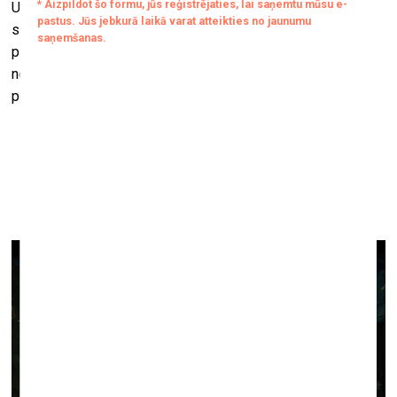
Uzskatu, ka nomināciju pamato Līgas Spundes spēja radīt
saturā un formā vienotu telpu, kurā konkrēts stāsts pārtop
par metaforu šim vai citam krīzes laikam un tā atstātajiem
nospiedumiem uz sabiedrības emocionālo veselību,”
pamato Līna Birzaka – Priekule.
Valda Celma kinētiskās skulptūras “Dzīvības ritmi” un
“Pozitrons” otrās Rīgas Starptautiskās Laikmetīgās
mākslas biennāles izstādē “Viss reizē zied” (20.08.–
13.09.2020.)