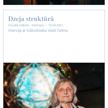
Dzeja struktūrā
vizuālā māksla —
Intervijas — 16.04.2021.
Intervija ar mākslinieku Valdi Celmu