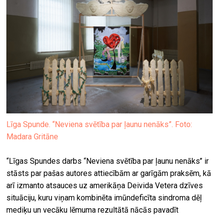
Līga Spunde. “Neviena svētība par ļaunu nenāks”. Foto:
Madara Gritāne
“Līgas Spundes darbs “Neviena svētība par ļaunu nenāks’’ ir
stāsts par pašas autores attiecībām ar garīgām praksēm, kā
arī izmanto atsauces uz amerikāņa Deivida Vetera dzīves
situāciju, kuru viņam kombinēta imūndeficīta sindroma dēļ
mediķu un vecāku lēmuma rezultātā nācās pavadīt