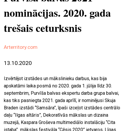
ekrā
nominācijas. 2020. gada
spiri
trešais ceturksnis
by
arte
gale
Arterritory.com
ener
13.10.2020
arte
izde
Izvērtējot izstādes un mākslinieku darbus, kas bija
par
apskatāmi laika posmā no 2020. gada 1. jūlija līdz 30.
mu
septembrim, Purvīša balvas ekspertu darba grupa balvai,
kas tiks pasniegta 2021. gada aprīlī, ir nominējusi Skuja
Braden izstādi “Samsāra”, īpaši izceļot izstādes centrālo
meklēt
daļu “Ilgas altāris”, Dekoratīvās mākslas un dizaina
muzejā, Kaspara Groševa multimediālo instalāciju “Cita
istaba” mākslas festivāla “Cēsis 2020” ietvaros, Līgas