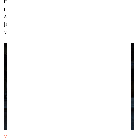
mākslas (tolaik dizaina) objektu radīšanai jau 50 gadus tālā
pagātnē. Caur šīm ornamentālajām konstrukcijām viņš
savieno sīkāko elementārdaļiņu un kosmosa plašumus,
ļaujot skatītājam emocionālā un pavisam fiziskā veidā sevi
sajust kā daļu no lielāka veseluma,” vērtē Elīna Sproģe.
Valdis Celms. "Dzīvības ritmi". Foto: Hedi Jaansoo