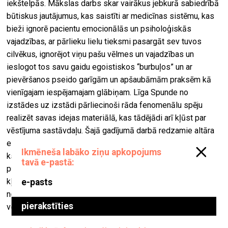
iekštelpās. Mākslas darbs skar vairākus jebkurā sabiedrībā
būtiskus jautājumus, kas saistīti ar medicīnas sistēmu, kas
bieži ignorē pacientu emocionālās un psiholoģiskās
vajadzības, ar pārlieku lielu tieksmi pasargāt sev tuvos
cilvēkus, ignorējot viņu pašu vēlmes un vajadzības un
ieslogot tos savu gaidu egoistiskos “burbuļos” un ar
pievēršanos pseido garīgām un apšaubāmām praksēm kā
vienīgajam iespējamajam glābiņam. Līga Spunde no
izstādes uz izstādi pārliecinoši rāda fenomenālu spēju
realizēt savas idejas materiālā, kas tādējādi arī kļūst par
vēstījuma sastāvdaļu. Šajā gadījumā darbā redzamie altāra
eņģeļi, baltais žogs ar svēto medaljoniem un talismaniem,
kā arī mirušās žurciņas, radītas no mīkstām poliuretāna
putām, kas ir bieži izmantots materiāls izolācijas procesā,
kļūst par metaforu plašākam kontekstam. Videodarbā
neitrālā vidē veidotais tēlu dialogs, brīžiem monologs tikai
vēl vairāk paspilgtina distances un atsvešinātības sajūtu.