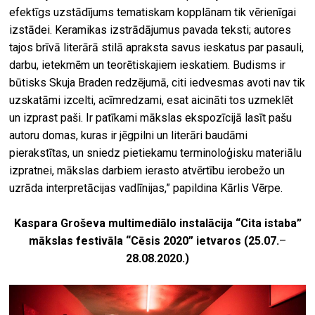
efektīgs uzstādījums tematiskam kopplānam tik vērienīgai
izstādei. Keramikas izstrādājumus pavada teksti; autores
tajos brīvā literārā stilā apraksta savus ieskatus par pasauli,
darbu, ietekmēm un teorētiskajiem ieskatiem. Budisms ir
būtisks Skuja Braden redzējumā, citi iedvesmas avoti nav tik
uzskatāmi izcelti, acīmredzami, esat aicināti tos uzmeklēt
un izprast paši. Ir patīkami mākslas ekspozīcijā lasīt pašu
autoru domas, kuras ir jēgpilni un literāri baudāmi
pierakstītas, un sniedz pietiekamu terminoloģisku materiālu
izpratnei, mākslas darbiem ierasto atvērtību ierobežo un
uzrāda interpretācijas vadlīnijas,” papildina Kārlis Vērpe.
Kaspara Groševa multimediālo instalācija “Cita istaba”
mākslas festivāla “Cēsis 2020” ietvaros (25.07.
–
28.08.2020.)