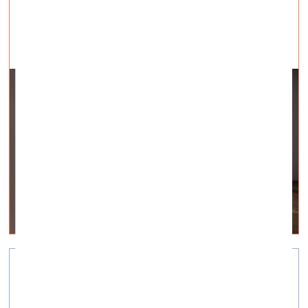
Zilā līča vasaras skola
vizuālā māksla —
Aktuāli — 08.07.2025.
Pieteikšanās līdz 3. augustam