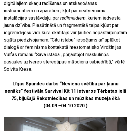
digitālajiem skaņu radīšanas un atskaņošanas
instrumentiem un aparātiem, kļūt par neatņemamu
instalācijas sastāvdaļu, par
redīmeidiem
, kuriem iedvesta
jauna dzīvība. Piesātinātā un fragmentētā telpa kļūst par
iegremdējošu vidi, kurā skatītājs var ļauties nepastarpinātam
sajūtu piedzīvojumam. “Citu istabu” iespējams arī aplūkot
dialogā ar feminisma kontekstā hrestomatisko Virdžinijas
Vulfas romānu “Sava istaba , pārjautājot maskulīnās
pasaules uztveres stereotipus mūsdienu sabiedrībā,” vērtē
Solvita Krese.
Līgas Spundes darbs “Neviena svētība par ļaunu
nenāks” festivāla Survival Kit 11 ietvaros
Tērbatas ielā
75, bijušajā Rakstniecības un mūzikas muzeja ēkā
(04.09.
–
04.10.2020.)