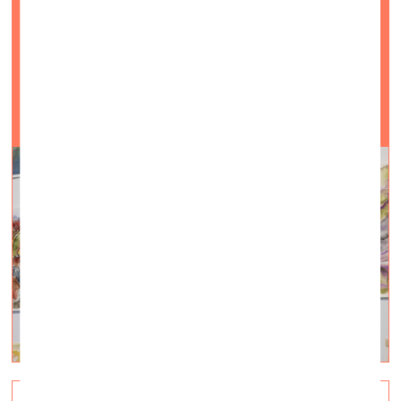
Gallery»
vizuālā māksla —
On Site — 16.03.2023.
Kaspara Groševa kūrēta izstāde / līdz 20 aprīlim