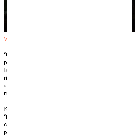
Valdis Celms. "Pozitrons". Foto: Hedi Jaansoo
“RIBOCA2 ietvaros realizētie Latvijas kinētiskās mākslas
pioniera, mākslinieka Valda Celma darbi saviļņo ar savu
laikmetīgumu un estētiski augstvērtīgajiem tehniskajiem
risinājumiem. Divi konstruktīvisma garā veidotie objekti
ideju un skiču formātā gulējuši kopš 70. gadiem un
materializējušies tikai šogad.
Kinētiskās lielformāta skulptūras “Dzīvības ritmi” un
“Pozitrons” caur mehanizēto kustību rezonē ar dzīves un
cilvēka mainīgajiem stāvokļiem un pasaules uzbūves
principiem, tai pat laikā norādot uz Celma vizionāro pieeju