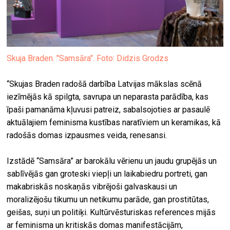
Skuja Braden. "Samsāra". Foto: Didzis Grodzs
“Skujas Braden radošā darbība Latvijas mākslas scēnā
iezīmējās kā spilgta, savrupa un neparasta parādība, kas
īpaši pamanāma kļuvusi patreiz, sabalsojoties ar pasaulē
aktuālajiem feminisma kustības naratīviem un keramikas, kā
radošās domas izpausmes veida, renesansi.
Izstādē “Samsāra” ar barokālu vērienu un jaudu grupējās un
sablīvējās gan groteski viepļi un laikabiedru portreti, gan
makabriskās noskaņās vibrējoši galvaskausi un
moralizējošu tikumu un netikumu parāde, gan prostitūtas,
geišas, suņi un politiķi. Kultūrvēsturiskas references mijās
ar feminisma un kritiskās domas manifestācijām,