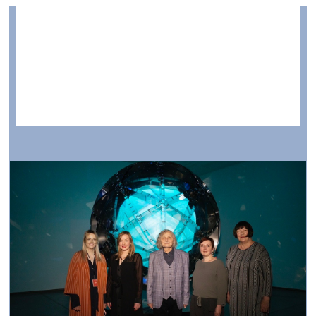
RIBOCA dāvinājums LNMM
vizuālā māksla —
Aktuāli — 30.06.2021.
Valdis Celms. Pozitrons un Dzīvības ritmi