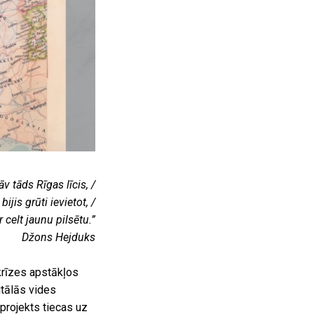
v tāds Rīgas līcis, /
ijis grūti ievietot, /
r celt jaunu pilsētu.”
Džons Hejduks
krīzes apstākļos
gitālās vides
projekts tiecas uz