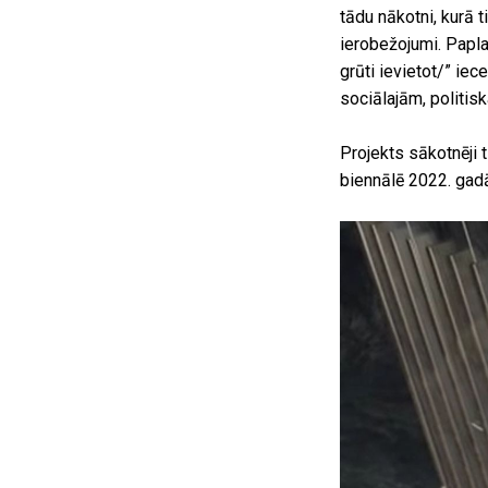
tādu nākotni, kurā t
ierobežojumi. Papla
grūti ievietot/” iec
sociālajām, politis
Projekts sākotnēji 
biennālē 2022. gadā.