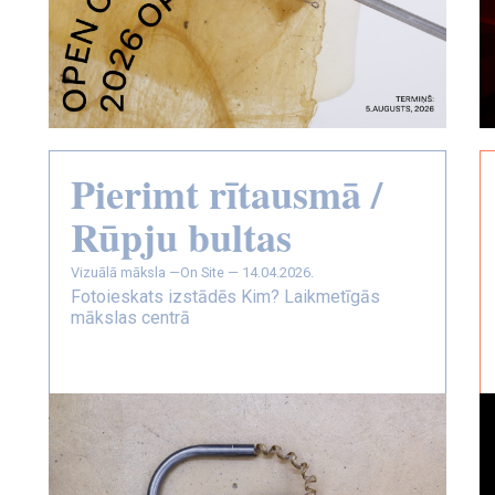
Pierimt rītausmā /
Rūpju bultas
vizuālā māksla —
On Site — 14.04.2026.
Fotoieskats izstādēs Kim? Laikmetīgās
mākslas centrā