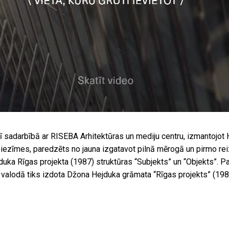
 sadarbībā ar RISEBA Arhitektūras un mediju centru, izmantojot 
piezīmes, paredzēts no jauna izgatavot pilnā mērogā un pirmo rei
uka Rīgas projekta (1987) struktūras “Subjekts” un “Objekts”. Pa
 valodā tiks izdota Džona Hejduka grāmata “Rīgas projekts” (198