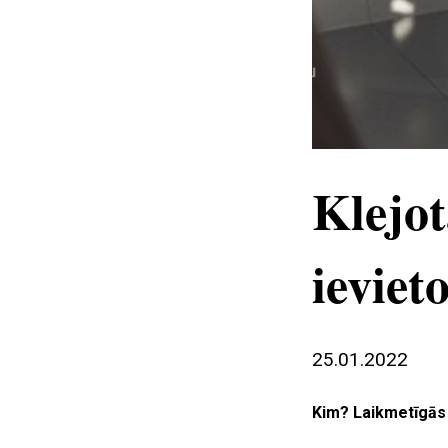
Klejot
ievieto
25.01.2022
Kim? Laikmetīgās 