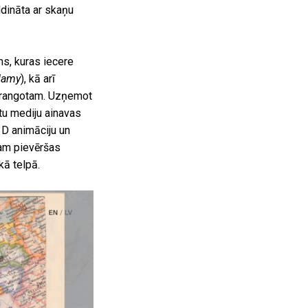
ldināta ar skaņu
ums, kuras iecere
Namy
), kā arī
Strangotam. Uzņemot
ktu mediju ainavas
 3D animāciju un
tam pievēršas
kā telpā.