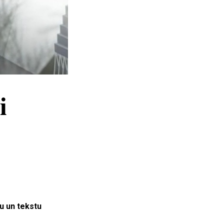
i
u un tekstu