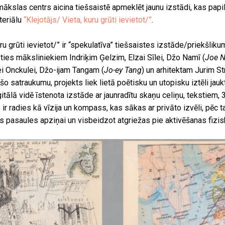
kslas centrs aicina tiešsaistē apmeklēt jaunu izstādi, kas papi
teriālu
“Klejotājs/ Vieta, kuru grūti ievietot/”
.
uru grūti ievietot/” ir “spekulatīva” tiešsaistes izstāde/priekšlik
ties māksliniekiem Indriķim Ģelzim, Elzai Sīlei, Džo Namī (
Joe 
i Onckulei, Džo-ijam Tangam (
Jo-ey Tang
) un arhitektam Jurim 
o satraukumu, projekts liek lietā poētisku un utopisku iztēli jau
gitālā vidē īstenota izstāde ar jaunradītu skaņu celiņu, tekstiem,
 ir radies kā vīzija un kompass, kas sākas ar privāto izvēli, pēc 
lās pasaules apziņai un visbeidzot atgriežas pie aktivēšanas fizis