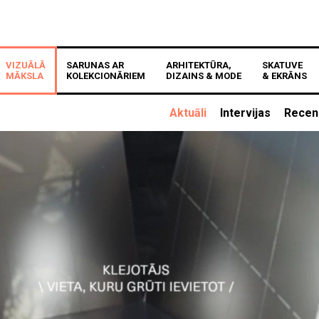
VIZUĀLĀ
SARUNAS AR
ARHITEKTŪRA,
SKATUVE
MĀKSLA
KOLEKCIONĀRIEM
DIZAINS & MODE
& EKRĀNS
Aktuāli
Intervijas
Recen