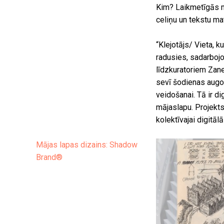
Kim? Laikmetīgās mā
celiņu un tekstu ma
“Klejotājs/ Vieta, k
radusies, sadarbojo
līdzkuratoriem Zane
sevī šodienas augoš
veidošanai. Tā ir di
mājaslapu. Projekts
kolektīvajai digitā
Mājas lapas dizains: Shadow
Brand®