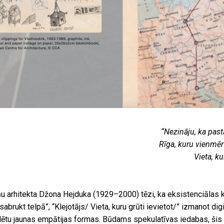
“Nezināju, ka pastā
Rīga, kuru vienmēr b
Vieta, ku
 arhitekta Džona Hejduka (1929–2000) tēzi, ka eksistenciālas 
sabrukt telpā”, “Klejotājs/ Vieta, kuru grūti ievietot/” izmanot di
lētu jaunas empātijas formas. Būdams spekulatīvas iedabas, šis 