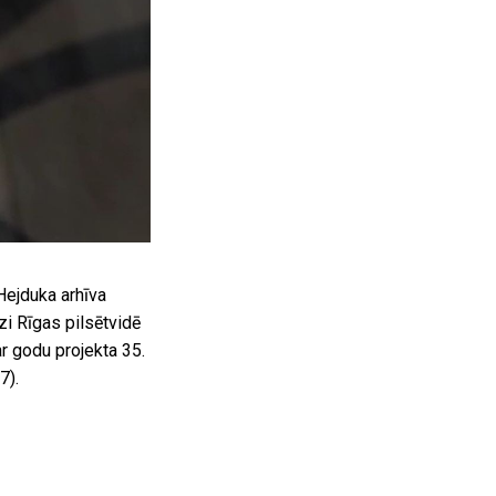
Hejduka arhīva
zi Rīgas pilsētvidē
r godu projekta 35.
7).