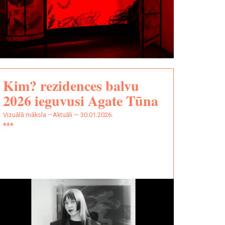
Kim? rezidences balvu
2026 ieguvusi Agate Tūna
vizuālā māksla —
Aktuāli — 30.01.2026.
***