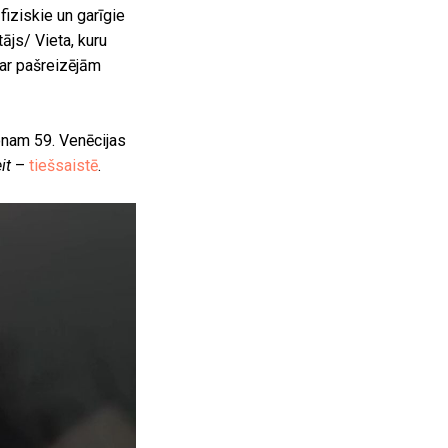
fiziskie un garīgie
ājs/ Vieta, kuru
 ar pašreizējām
jonam 59. Venēcijas
it
–
tiešsaistē
.