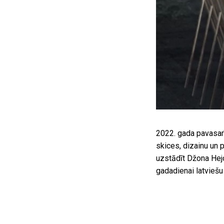
2022. gada pavasarī
skices, dizainu un 
uzstādīt Džona Hejd
gadadienai latviešu