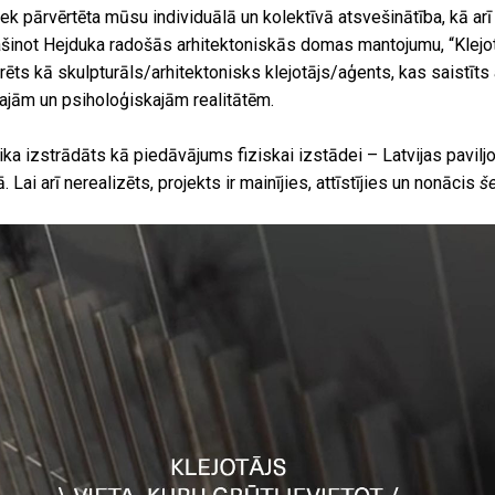
iek pārvērtēta mūsu individuālā un kolektīvā atsvešinātība, kā arī 
šinot Hejduka radošās arhitektoniskās domas mantojumu, “Klejot
erēts kā skulpturāls/arhitektonisks klejotājs/aģents, kas saistīts
kajām un psiholoģiskajām realitātēm.
tika izstrādāts kā piedāvājums fiziskai izstādei – Latvijas pavil
 Lai arī nerealizēts, projekts ir mainījies, attīstījies un nonācis
še