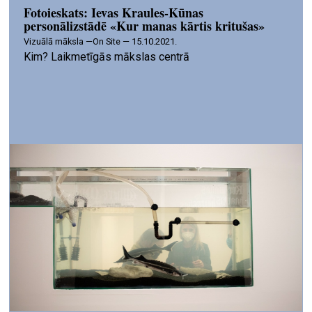
Fotoieskats: Ievas Kraules-Kūnas
personālizstādē «Kur manas kārtis kritušas»
vizuālā māksla —
On Site — 15.10.2021.
Kim? Laikmetīgās mākslas centrā