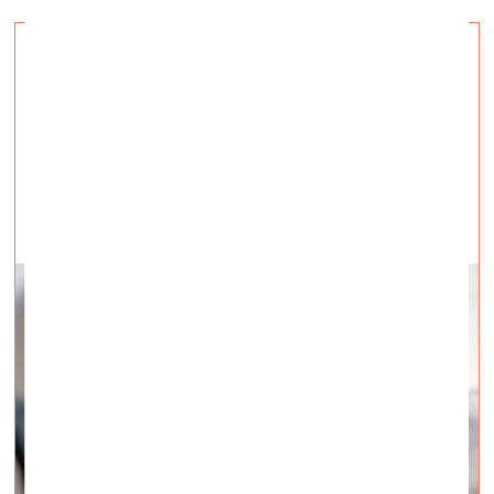
Atmiņu zibšņi materiālu
studijās
vizuālā māksla —
Intervijas — 18.02.2025.
Saruna ar mākslinieci Annu Ceipi