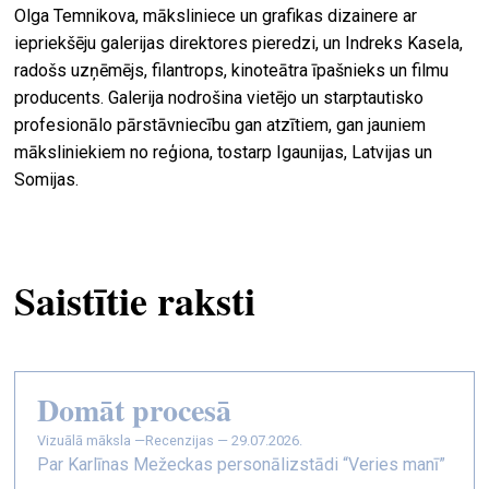
Olga Temnikova, māksliniece un grafikas dizainere ar
iepriekšēju galerijas direktores pieredzi, un Indreks Kasela,
radošs uzņēmējs, filantrops, kinoteātra īpašnieks un filmu
producents. Galerija nodrošina vietējo un starptautisko
profesionālo pārstāvniecību gan atzītiem, gan jauniem
māksliniekiem no reģiona, tostarp Igaunijas, Latvijas un
Somijas.
Saistītie raksti
Domāt procesā
vizuālā māksla —
Recenzijas — 29.07.2026.
Par Karlīnas Mežeckas personālizstādi “Veries manī”