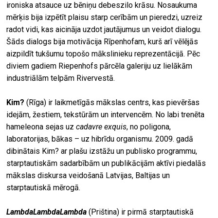
ironiska atsauce uz bēniņu debeszilo krāsu. Nosaukuma
mērķis bija izpētīt plaisu starp cerībām un pieredzi, uzreiz
radot vidi, kas aicināja uzdot jautājumus un veidot dialogu.
Šāds dialogs bija motivācija Rīpenhofam, kurš arī vēlējās
aizpildīt tukšumu topošo mākslinieku reprezentācijā. Pēc
diviem gadiem Riepenhofs pārcēla galeriju uz lielākām
industriālām telpām Rivervestā.
Kim?
(Rīga) ir laikmetīgās mākslas centrs, kas pievēršas
idejām, žestiem, tekstūrām un intervencēm. No labi trenēta
hameleona sejas uz
cadavre exquis
, no poligona,
laboratorijas, bākas – uz hibrīdu organismu. 2009. gadā
dibinātais Kim? ar plašu izstāžu un publisko programmu,
starptautiskām sadarbībām un publikācijām aktīvi piedalās
mākslas diskursa veidošanā Latvijas, Baltijas un
starptautiskā mērogā.
LambdaLambdaLambda
(Priština) ir pirmā starptautiskā