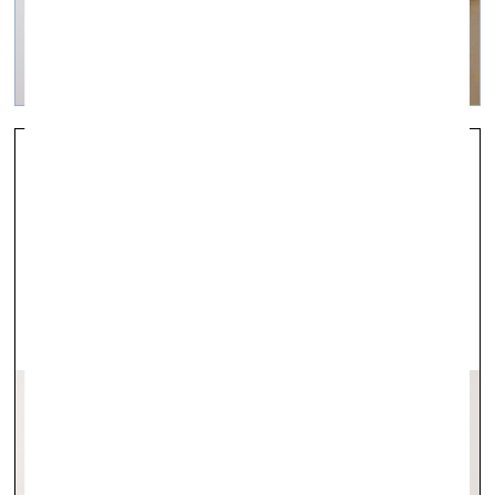
Kaut kas kaut kur apgāzās /
Sahāra
vizuālā māksla —
On Site — 07.08.2024.
Fotoieskats aktuālajās izstādēs Kim? Laikmetīgās
mākslas centrā