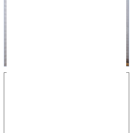
Ūdeņaina dienas actiņa
vizuālā māksla —
On Site — 01.09.2023.
Fotoieskats Indriķa Ģelža personālizstādē Kim?
Laikmetīgās mākslas centrā