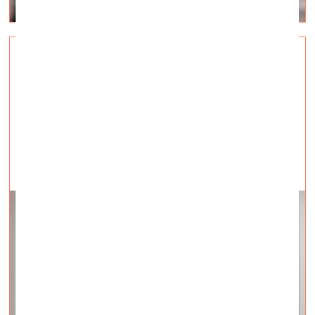
Karlīna Mežecka saņem Kim?
rezidences balvu
vizuālā māksla —
Aktuāli — 07.11.2024.
***