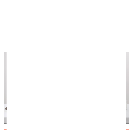
vizuālā māksla —
On Site — 08.01.2026.
Fotoieskats Sabīnes Skarules izstādē “Nospiedumi”
Laikmetīgās mākslas centrā “Kim?”