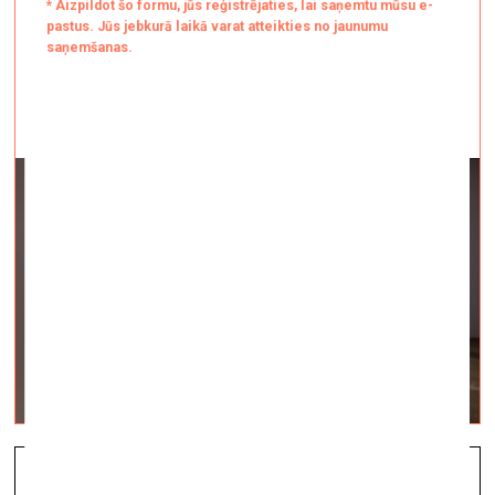
Par Kaspara Groševa personālizstādi “Dzīvo ar /
Domā par”
Nospiedumi