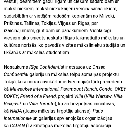
vēsturi, desmitiem gadu ilgām un ciešām sadarbībām ar
māksliniekiem, mākslinieku karjeru veicināšanas rīkiem,
sadarbībām ar vietējām radošām kopienām no Milvoki,
Prištinas, Tallinas, Tokijas, Viļņas un Rīgas, par
izaicinājumiem, grūtībām un panākumiem. Vienlaicīgi
viesiem tiks sniegts ieskats Rīgas laikmetīgās mākslas un
kultūras norisēs, ko pavadīs vizītes mākslinieku studijās un
tikšanās ar mākslas studentiem.
Nosaukums
Rīga Confidential
ir atsauce uz
Onsen
Confidential
galeriju un mākslas telpu apmaiņas projektu
Tokijā, kura norisi savukārt ir iedvesmojuši tādi precedenti
kā
Milwaukee International
,
Paramount Ranch
,
Condo
,
OKEY
DOKEY
,
Friend of a Friend
, projekti
Villa
(
Villa Warsaw
,
Villa
Reikjavik
un
Villa Toronto
), kā arī bezpeļņas iniciatīvas,
kā
NADA
(Jauno mākslas tirgotāju alianse),
Paris
Internationale
un galerijas apvienojošas organizācijas
kā
CADAN
(Laikmetīgās mākslas tirgotāju asociācija