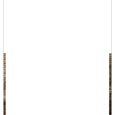
Trajektorijā no ideālisma uz reālismu
un atpakaļ
vizuālā māksla —
Aktuāli — 10.06.2025.
Īssaruna ar kuratorēm Alēnu Klēru Feldmani un Zani
Onckuli