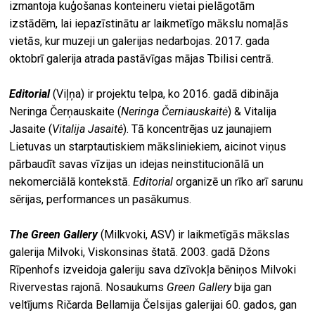
izmantoja kuģošanas konteineru vietai pielāgotām
izstādēm, lai iepazīstinātu ar laikmetīgo mākslu nomaļās
vietās, kur muzeji un galerijas nedarbojas. 2017. gada
oktobrī galerija atrada pastāvīgas mājas Tbilisi centrā.
Editorial
(Viļņa) ir projektu telpa, ko 2016. gadā dibināja
Neringa Čerņauskaite (
Neringa Černiauskaitė
) & Vitalija
Jasaite (
Vitalija Jasaitė
). Tā koncentrējas uz jaunajiem
Lietuvas un starptautiskiem māksliniekiem, aicinot viņus
pārbaudīt savas vīzijas un idejas neinstitucionālā un
nekomerciālā kontekstā.
Editorial
organizē un rīko arī sarunu
sērijas, performances un pasākumus.
The Green Gallery
(Milkvoki, ASV) ir laikmetīgās mākslas
galerija Milvoki, Viskonsinas štatā. 2003. gadā Džons
Rīpenhofs izveidoja galeriju sava dzīvokļa bēniņos Milvoki
Rivervestas rajonā. Nosaukums
Green Gallery
bija gan
veltījums Ričarda Bellamija Čelsijas galerijai 60. gados, gan