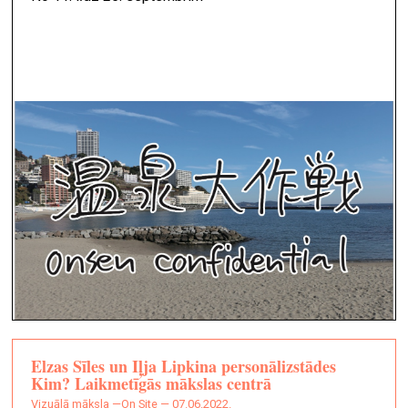
Elzas Sīles un Iļja Lipkina personālizstādes
Kim? Laikmetīgās mākslas centrā
vizuālā māksla —
On Site — 07.06.2022.