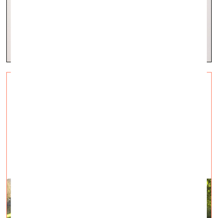
Zināms Kim? Open Call 2024
laureāts
vizuālā māksla —
Aktuāli — 23.05.2024.
Izvēlēts mākslinieces Annas Malickas un kuratores
Annas Laganovskas izstādes pieteikums “Pūra lāde”