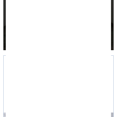
Čaulas un spalvas
vizuālā māksla —
Recenzijas — 27.12.2023.
Izstādes “Nēsājamā atmiņa un ķermeņa tehnikas”
apskats