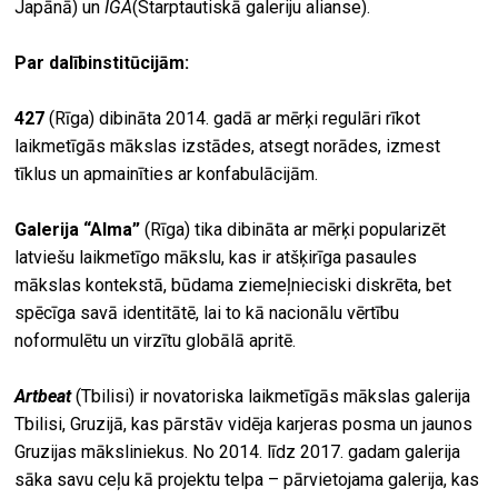
Japānā) un
IGA
(Starptautiskā galeriju alianse).
Par dalībinstitūcijām:
427
(Rīga) dibināta 2014. gadā ar mērķi regulāri rīkot
laikmetīgās mākslas izstādes, atsegt norādes, izmest
tīklus un apmainīties ar konfabulācijām.
Galerija “Alma”
(Rīga) tika dibināta ar mērķi popularizēt
latviešu laikmetīgo mākslu, kas ir atšķirīga pasaules
mākslas kontekstā, būdama ziemeļnieciski diskrēta, bet
spēcīga savā identitātē, lai to kā nacionālu vērtību
noformulētu un virzītu globālā apritē.
Artbeat
(Tbilisi) ir novatoriska laikmetīgās mākslas galerija
Tbilisi, Gruzijā, kas pārstāv vidēja karjeras posma un jaunos
Gruzijas māksliniekus. No 2014. līdz 2017. gadam galerija
sāka savu ceļu kā projektu telpa – pārvietojama galerija, kas