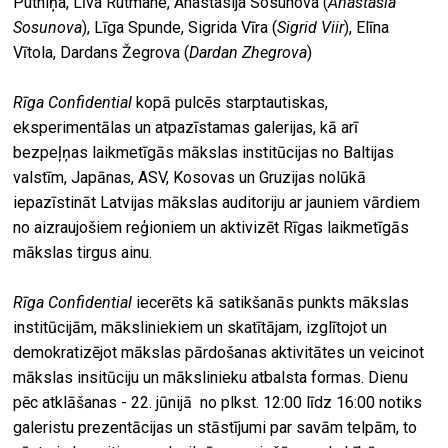
Putniņa, Līva Rutmane, Anastasija Sosunova (
Anastasia
Sosunova
), Līga Spunde, Sigrida Vīra (
Sigrid Viir
), Elīna
Vītola, Dardans Žegrova (
Dardan Zhegrova
)
Rīga Confidential
kopā pulcēs starptautiskas,
eksperimentālas un atpazīstamas galerijas, kā arī
bezpeļņas laikmetīgās mākslas institūcijas no Baltijas
valstīm, Japānas, ASV, Kosovas un Gruzijas nolūkā
iepazīstināt Latvijas mākslas auditoriju ar jauniem vārdiem
no aizraujošiem reģioniem un aktivizēt Rīgas laikmetīgās
mākslas tirgus ainu.
Rīga Confidential
iecerēts kā satikšanās punkts mākslas
institūcijām, māksliniekiem un skatītājam, izglītojot un
demokratizējot mākslas pārdošanas aktivitātes un veicinot
mākslas insitūciju un mākslinieku atbalsta formas. Dienu
pēc atklāšanas - 22. jūnijā no plkst. 12:00 līdz 16:00 notiks
galeristu prezentācijas un stāstījumi par savām telpām, to