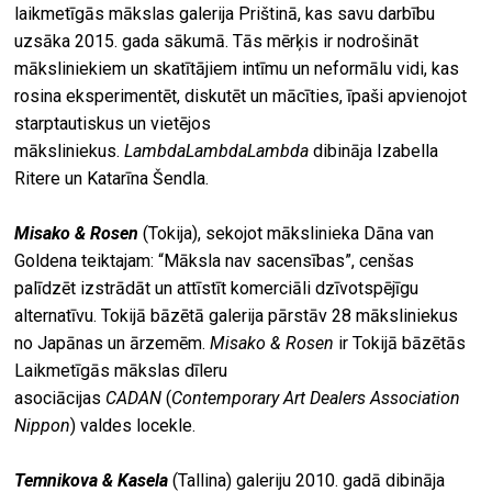
laikmetīgās mākslas galerija Prištinā, kas savu darbību
uzsāka 2015. gada sākumā. Tās mērķis ir nodrošināt
māksliniekiem un skatītājiem intīmu un neformālu vidi, kas
rosina eksperimentēt, diskutēt un mācīties, īpaši apvienojot
starptautiskus un vietējos
māksliniekus.
LambdaLambdaLambda
dibināja Izabella
Ritere un Katarīna Šendla.
Misako & Rosen
(Tokija), sekojot mākslinieka Dāna van
Goldena teiktajam: “Māksla nav sacensības”, cenšas
palīdzēt izstrādāt un attīstīt komerciāli dzīvotspējīgu
alternatīvu. Tokijā bāzētā galerija pārstāv 28 māksliniekus
no Japānas un ārzemēm.
Misako & Rosen
ir Tokijā bāzētās
Laikmetīgās mākslas dīleru
asociācijas
CADAN
(
Contemporary Art Dealers Association
Nippon
) valdes locekle.
Temnikova & Kasela
(Tallina) galeriju 2010. gadā dibināja