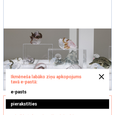
Kā dzīvot kopā ar mākslu
vizuālā māksla —
Recenzijas — 03.06.2026.