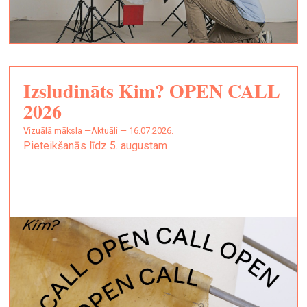
Izsludināts Kim? OPEN CALL
2026
vizuālā māksla —
Aktuāli — 16.07.2026.
Pieteikšanās līdz 5. augustam