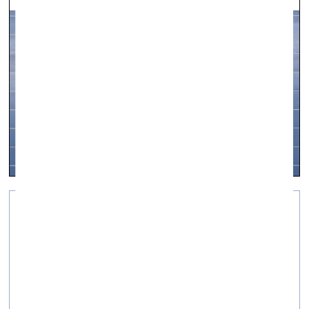
Starpesamība: tehnokultūra un Baltija
vizuālā māksla —
On Site — 04.04.2023.
Fotoieskats aktuālajā izstādē Kim? Laikmetīgās
mākslas centrā