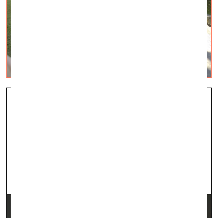
Dievs, sekss un atlaides
vizuālā māksla —
Recenzijas — 22.02.2024.
Kim? Laikmetīgās mākslas centra Open Call 2023 trīs
izstāžu apskats