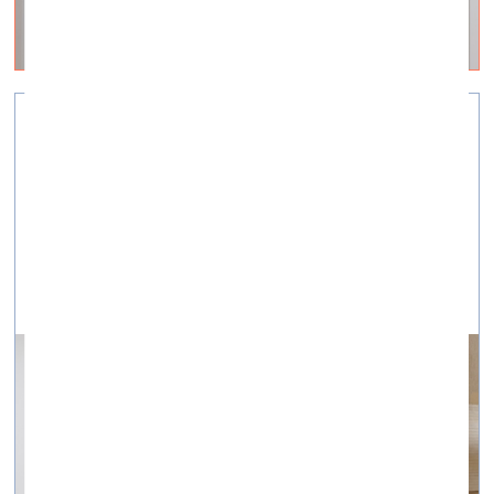
Sakņu tīkls, kas notur smiltis vējainā
dienā
vizuālā māksla —
Intervijas — 17.10.2024.
Saruna ar Ingu Melderi un Luīzi Nežberti par
kopizstādi “Saulstāves”