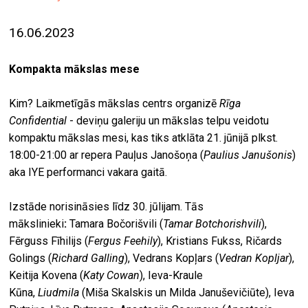
ekrā
16.06.2023
spiri
by
Kompakta mākslas mese
arte
gale
Kim? Laikmetīgās mākslas centrs organizē
Rīga
ener
Confidential
- deviņu galeriju un mākslas telpu veidotu
kompaktu mākslas mesi, kas tiks atklāta 21. jūnijā plkst.
arte
18:00-21:00 ar repera Pauļus Janošoņa (
Paulius Janušonis
)
izde
aka IYE performanci vakara gaitā.
par
Izstāde norisināsies līdz 30. jūlijam. Tās
mu
mākslinieki
:
Tamara Bočorišvili (
Tamar Botchorishvili
),
Fērguss Fīhilijs (
Fergus Feehily
), Kristians Fukss, Ričards
meklēt
Golings (
Richard Galling
), Vedrans Kopļars (
Vedran Kopljar
),
Keitija Kovena (
Katy Cowan
), Ieva-Kraule
Kūna,
Liudmila
(Miša Skalskis un Milda Januševičiūte), Ieva