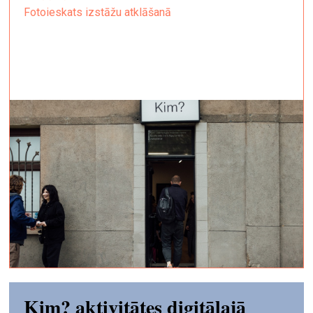
Fotoieskats izstāžu atklāšanā
Kim? aktivitātes digitālajā