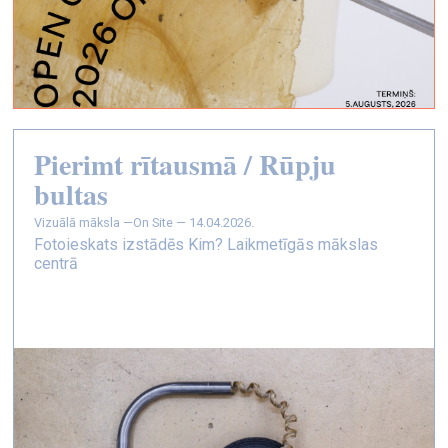
Pierimt rītausmā / Rūpju
bultas
vizuālā māksla —
On Site — 14.04.2026.
Fotoieskats izstādēs Kim? Laikmetīgās mākslas
centrā