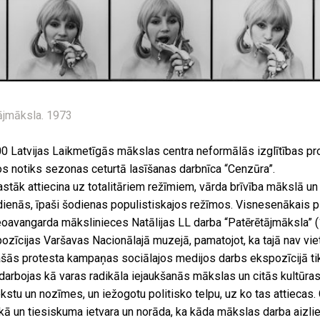
tājmāksla. 1973
8.00 Latvijas Laikmetīgās mākslas centra neformālās izglītības 
os notiks sezonas ceturtā lasīšanas darbnīca “Cenzūra”.
astāk attiecina uz totalitāriem režīmiem, vārda brīvība mākslā un 
ienās, īpaši šodienas populistiskajos režīmos. Visnesenākais p
oavangarda mākslinieces Natālijas LL darba “Patērētājmāksla”
ozīcijas Varšavas Nacionālajā muzejā, pamatojot, ka tajā nav vi
lašās protesta kampaņas sociālajos medijos darbs ekspozīcijā tika
darbojas kā varas radikāla iejaukšanās mākslas un citās kultūras 
kstu un nozīmes, un iežogotu politisko telpu, uz ko tas attiecas.
kā un tiesiskuma ietvara un norāda, ka kāda mākslas darba aizli