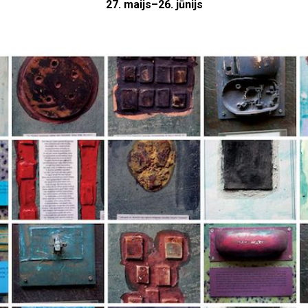
27. maijs–26. jūnijs