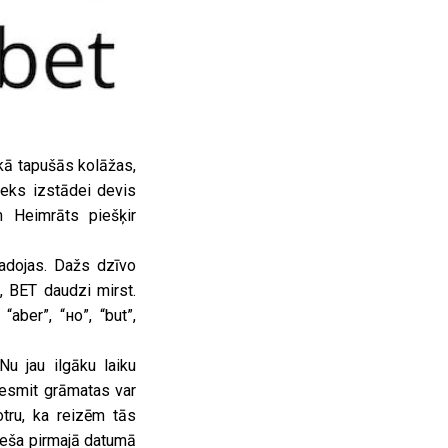
ikā tapušās kolāžas,
ieks izstādei devis
m Heimrāts piešķir
badojas. Dažs dzīvo
 BET daudzi mirst.
aber”, “но”, “but”,
u jau ilgāku laiku
desmit grāmatas var
otru, ka reizēm tās
ēneša pirmajā datumā