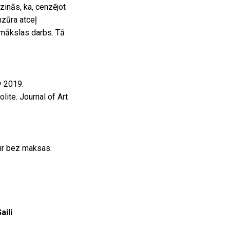
zinās, ka, cenzējot
nzūra atceļ
 mākslas darbs. Tā
y 2019.
lite. Journal of Art
 ir bez maksas.
aili