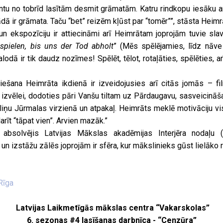
ntu no tobrīd lasītām desmit grāmatām. Katru rindkopu iesāku ar
ādā ir grāmata. Taču “bet” reizēm kļūst par “tomēr””, stāsta Heimr
un ekspozīciju ir attiecināmi arī Heimrātam joprojām tuvie sla
spielen, bis uns der Tod abholt
” (Mēs spēlējamies, līdz nāve
alodā ir tik daudz nozīmes! Spēlēt, tēlot, rotaļāties, spēlēties, arī
viešana Heimrāta ikdienā ir izveidojusies arī citās jomās – 
 izvēlei, dodoties pāri Vanšu tiltam uz Pārdaugavu, sasveicināš
iņu Jūrmalas virzienā un atpakaļ. Heimrāts meklē motivāciju vi
rīt “tāpat vien”. Arvien mazāk.”
absolvējis Latvijas Mākslas akadēmijas Interjēra nodaļu (
n izstāžu zālēs joprojām ir sfēra, kur mākslinieks gūst lielāko 
Rīga
Latvijas Laikmetīgās mākslas centra “Vakarskolas”
6. sezonas #4 lasīšanas darbnīca - “Cenzūra”