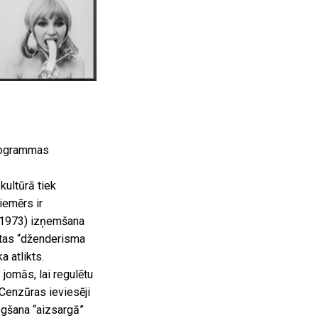
programmas
kultūrā tiek
iemērs ir
 (1973) izņemšana
etas “dženderisma
 atlikts.
jomās, lai regulētu
 Cenzūras ieviesēji
egšana “aizsargā”