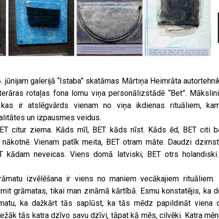
6. jūnijam galerijā “Istaba” skatāmas Mārtiņa Heimrāta autortehn
terāras rotaļas fona lomu viņa personālizstādē “Bet”. Mākslin
kas ir atslēgvārds vienam no viņa ikdienas rituāliem, ka
alitātes un izpausmes veidus.
 BET citur ziema. Kāds mīl, BET kāds nīst. Kāds ēd, BET citi 
 nākotnē. Vienam patīk meita, BET otram māte. Daudzi dzimst,
kādam neveicas. Viens domā latviski, BET otrs holandiski. “
āmatu izvēlēšana ir viens no maniem vecākajiem rituāliem. N
esmit grāmatas, tikai man zināmā kārtībā. Esmu konstatējis, ka 
matu, ka dažkārt tās saplūst, ka tās mēdz papildināt viena 
ežāk tās katra dzīvo savu dzīvi, tāpat kā mēs, cilvēki. Katra m