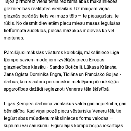
Tajos pirmoreiz viena tēma redzama abās mākslinieces
glezniecības realitātēs vienlaikus. Uz maiņām viņas
gleznās parādās liels vai mazs tēls — te pieaugušais, te
rūķis. No desmit dievietēm piecu miesu masas iegulušas
lielformāta audeklos, piecas mazākās ir dieves kā vēl
meitenes.
Pārcilājusi mākslas vēstures kolekciju, māksliniece Līga
Ķempe saviem modeļiem izvēlējās piecu Eiropas
glezniecības klasiķu - Sandro Botičelli, Lūkasa Krānaha,
Žana Ogista Dominika Engra, Ticiāna un Francisko Goijas -
darbus, kuros autoru personiskie meklējumi pēc iekšējās
apgarotības dažādi iegleznoti Veneras tēla šķīstībā.
Līgas Ķempes darbnīcā vienlaikus valda gan nopietnība, gan
bērnišķība. Kad viņai pozē piecu vēsturisku Veneru tēli, tie
iegūst abas mūsdienu mākslinieces formu valodas —
kuplumu vai sarukumu. Figurālajās kompozīcijās iekārtojas