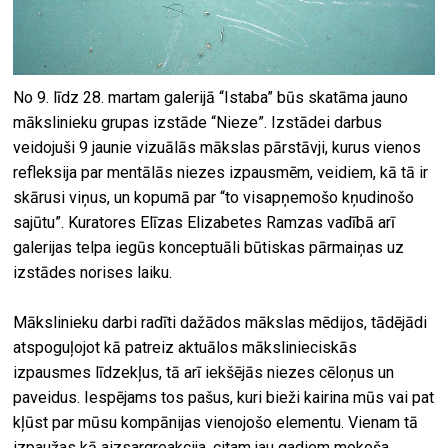
No 9. līdz 28. martam galerijā “Istaba” būs skatāma jauno
mākslinieku grupas izstāde “Nieze”. Izstādei darbus
veidojuši 9 jaunie vizuālās mākslas pārstāvji, kurus vienos
refleksija par mentālās niezes izpausmēm, veidiem, kā tā ir
skārusi viņus, un kopumā par “to visapņemošo kņudinošo
sajūtu”. Kuratores Elīzas Elizabetes Ramzas vadībā arī
galerijas telpa iegūs konceptuāli būtiskas pārmaiņas uz
izstādes norises laiku.
Mākslinieku darbi radīti dažādos mākslas mēdijos, tādējādi
atspoguļojot kā patreiz aktuālos mākslinieciskās
izpausmes līdzekļus, tā arī iekšējās niezes cēloņus un
paveidus. Iespējams tos pašus, kuri bieži kairina mūs vai pat
kļūst par mūsu kompānijas vienojošo elementu. Vienam tā
izpaužas kā aizsargreakcija, citam jau gadiem mokoša