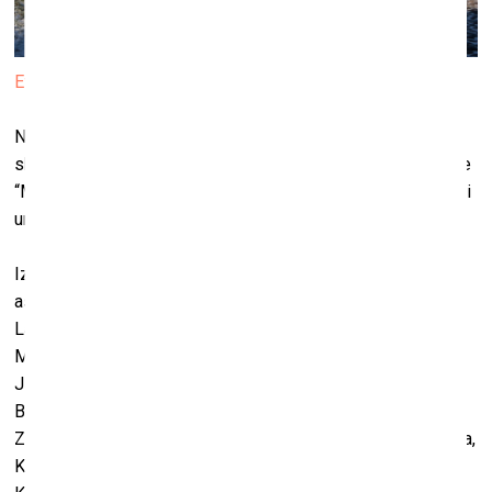
Evijas Džonsones darbs
No 12. marta līdz 12. aprīlim mākslas galerijā “mmm” būs
skatāmas divas izstādes – mākslinieku grupas kopizstāde
“Māksla mīl Maskačku”, kas veltīta Maskavas priekšpilsētai
un Ginta Zilbaloža personālizstāde “Labi aizmirsts vecais”.
Izstāde “Māksla mīl Maskačku” ir mākslinieku personīgs,
asociatīvs stāsts, sajūtas par Rīgas pilsētas apkaimi
Latgales priekšpilsētā – Maskavas forštati (slengā saukta
Maskačka). Izstādē piedalās: Sabīne Līva, Ilze Laizāne,
Jānis Jansons, Mārīte Jansone, Anna Silabrama, Modris
Brasliņš, Dina Dubiņa, Dina Ābele, Sarmīte Caune, Aigars
Zemītis, Agita Zemīte, Neonilla Medvedeva, Ērika Kumerova,
Kate Seržāne, Igors Bernāts, Valters Kiršteins, Inga Jurova,