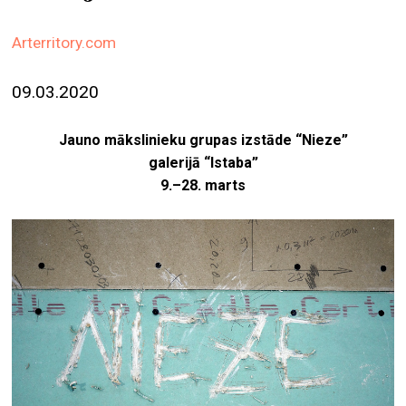
ekrā
Arterritory.com
spiri
by
09.03.2020
arte
gale
Jauno mākslinieku grupas izstāde “Nieze”
ener
galerijā “Istaba”
9.–28. marts
arte
izde
par
mu
meklēt