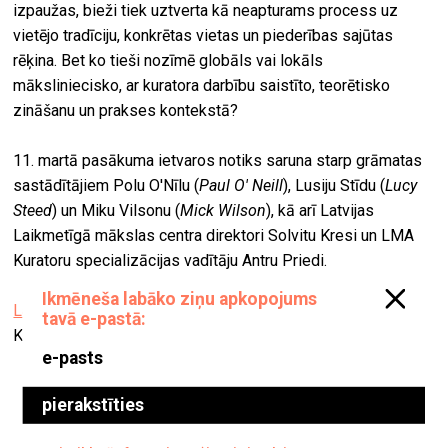
izpaužas, bieži tiek uztverta kā neapturams process uz
vietējo tradīciju, konkrētas vietas un piederības sajūtas
rēķina. Bet ko tieši nozīmē globāls vai lokāls
māksliniecisko, ar kuratora darbību saistīto, teorētisko
zināšanu un prakses kontekstā?
11. martā pasākuma ietvaros notiks saruna starp grāmatas
sastādītājiem Polu O'Nīlu (
Paul O' Neill
), Lusiju Stīdu (
Lucy
Steed
) un Miku Vilsonu (
Mick Wilson
), kā arī Latvijas
Laikmetīgā mākslas centra direktori Solvitu Kresi un LMA
Kuratoru specializācijas vadītāju Antru Priedi.
Latvijas Mākslas akadēmija
Kalpaka bulvāris 13, Rīga
Kristapa Zariņa izstāde “Laiks. Telpa. Apziņa”