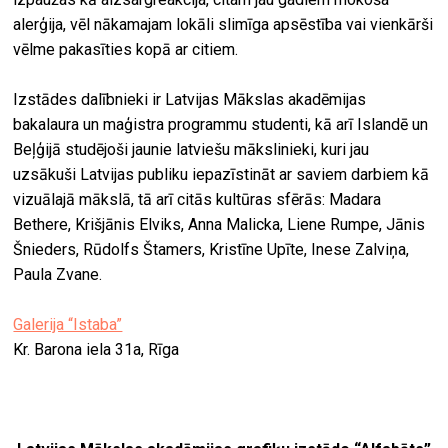
alerģija, vēl nākamajam lokāli slimīga apsēstība vai vienkārši
vēlme pakasīties kopā ar citiem.
Izstādes dalībnieki ir Latvijas Mākslas akadēmijas
bakalaura un maģistra programmu studenti, kā arī Islandē un
Beļģijā studējoši jaunie latviešu mākslinieki, kuri jau
uzsākuši Latvijas publiku iepazīstināt ar saviem darbiem kā
vizuālajā mākslā, tā arī citās kultūras sfērās: Madara
Bethere, Krišjānis Elviks, Anna Malicka, Liene Rumpe, Jānis
Šnieders, Rūdolfs Štamers, Kristīne Upīte, Inese Zalviņa,
Paula Zvane.
Galerija “Istaba”
Kr. Barona iela 31a, Rīga