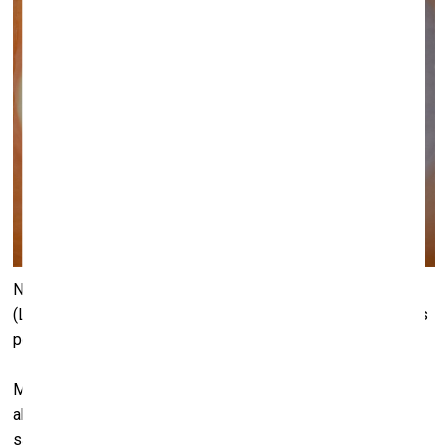
No 13. marta līdz 5. aprīlim Latvijas Mākslinieku savienības
(LMS) galerijā būs skatāma mākslinieces Zaigas Putrāmas
personālizstāde “Cilvēki pamana, kā saules satiekas”.
Māksliniece Zaiga Putrāma šobrīd strādā
akvareļglezniecībā pie ļoti personiska projekta “Saules
satiekas”. Lielformāta akvareļglezniecības darbi, kas būs