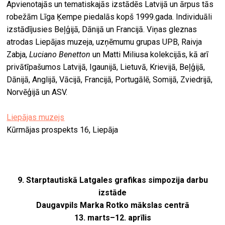
Apvienotajās un tematiskajās izstādēs Latvijā un ārpus tās
robežām Līga Ķempe piedalās kopš 1999.gada. Individuāli
izstādījusies Beļģijā, Dānijā un Francijā. Viņas gleznas
atrodas Liepājas muzeja, uzņēmumu grupas UPB, Raivja
Zabja,
Luciano Benetton
un Matti Miliusa kolekcijās, kā arī
privātīpašumos Latvijā, Igaunijā, Lietuvā, Krievijā, Beļģijā,
Dānijā, Anglijā, Vācijā, Francijā, Portugālē, Somijā, Zviedrijā,
Norvēģijā un ASV.
Liepājas muzejs
Kūrmājas prospekts 16, Liepāja
9. Starptautiskā Latgales grafikas simpozija darbu
izstāde
Daugavpils Marka Rotko mākslas centrā
13. marts–12. aprīlis