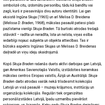
simbolizē citu, izdomātu personību, tādu kā bandītu vai
zagli, kurš ir piesavinājis divu autoru identitāti. Lai gan
eksistē Ingūna Skuja (1965) un arī Melisa D. Breidena
(
Melissa D. Braden
, 1968), mākslas pasaulē patiesi plaši
pazīstama vienīgi
Skuja Braden
. Tā burtiski atrodas trešajā
stāvoklī – radīta un neradīta, īsta un neīsta, viņas esība
iedarbīgi nojauc subjekta un objekta attiecības. Tas ir
būtisks aspekts Ingūnas Skujas un Melisas D. Breidenas
daiļradē un viņu ideju skaidrojumā.
Kopš
Skuja Braden
rašanās duets aktīvi darbojas gan Latvijā,
gan Amerikas Savienotajās Valstīs, izstādoties keramikas
mākslas centros Eiropas valstīs, Āzijā un Austrālijā.
Skuja
Braden
darbi atrodas vairāk nekā trīsdesmit kolekcijās
Latvijā un visā pasaulē – muzeju krājumos, institūciju un
organizāciju kolekcijās. Regulāri tiek organizētas
personālizstādes Latvijā, īpašu uzmanību pievēršot
reģioniem, un ārzemēs. Katru gadu
Skuja Braden
darinājumi