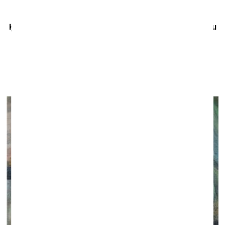
Ķīniešu mākslinieku Yang Chuanxi un Yang Zhao gleznu
izstāde
“Migrācijas ainava”
Jaņa Rozentāla Saldus vēstures un mākslas muzejā
12. marts–6. maijs