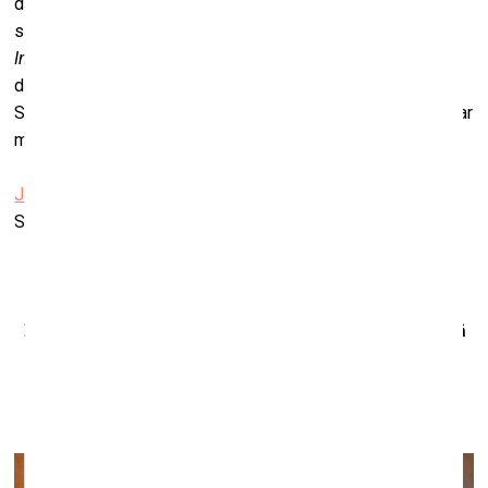
dažādos dizaina projektos, kuros ir atzinīgi novērtēts un
saņēmis godalgas. Pekinā strādājis kompānijā
Disney
International Group Programms
par mākslinieku
datorspēlēm, kaut gan viņš atzīst, ka gleznot patīkot labāk.
Sieva strādājusi Pekinas laikrakstā “Ķīnas Pilsētas Seja” par
mājaslapas dizaineri.
Jaņa Rozentāla Saldus vēstures un mākslas muzejs
Striķu iela 22, Saldus
Zaigas Putrāmas personālizstāde “Cilvēki pamana, kā
saules satiekas”
Latvijas Mākslinieku savienības galerijā
13. marts–5. aprīlis