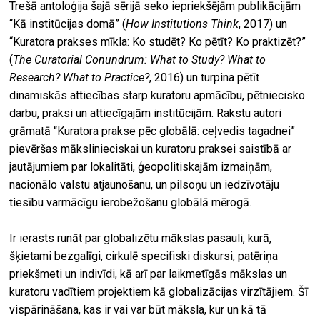
Trešā antoloģija šajā sērijā seko iepriekšējām publikācijām
“Kā institūcijas domā” (
How Institutions Think
, 2017) un
“Kuratora prakses mīkla: Ko studēt? Ko pētīt? Ko praktizēt?”
(
The Curatorial Conundrum: What to Study? What to
Research? What to Practice?
, 2016) un turpina pētīt
dinamiskās attiecības starp kuratoru apmācību, pētniecisko
darbu, praksi un attiecīgajām institūcijām. Rakstu autori
grāmatā “Kuratora prakse pēc globālā: ceļvedis tagadnei”
pievēršas mākslinieciskai un kuratoru praksei saistībā ar
jautājumiem par lokalitāti, ģeopolitiskajām izmaiņām,
nacionālo valstu atjaunošanu, un pilsoņu un iedzīvotāju
tiesību varmācīgu ierobežošanu globālā mērogā.
Ir ierasts runāt par globalizētu mākslas pasauli, kurā,
šķietami bezgalīgi, cirkulē specifiski diskursi, patēriņa
priekšmeti un indivīdi, kā arī par laikmetīgās mākslas un
kuratoru vadītiem projektiem kā globalizācijas virzītājiem. Šī
vispārināšana, kas ir vai var būt māksla, kur un kā tā