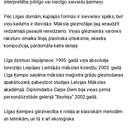
interpretētie pilnīgo vai niecīgo sieviešu ķermeņi.
Pēc Līgas domām, kuplajās formās ir sievietes spēks, bet
viņu kailums ir dievišķs. Māksla gleznotājai ļauj ieraudzīt
redzamajā pasaulē neredzamo. Viņas gleznainās varones
raksturo smalka līnija, plastiska izteiksme, skaidra
kompozīcija, pārdomāta katra detaļa.
Līga dzimusi liepājniece. 1995. gadā viņa absolvēja
toreizējo Liepājas Lietišķās mākslas koledžu. 2003. gadā
Līga Ķempe saņēma mākslas maģistra grādu gleznošanas
apakšnozarē, pabeidzot studijas Latvijas Mākslas
akadēmijā. Diplomdarbs
Carpe Diem
bija viņas pirmā
personālizstāde galerijā “Bastejs” 2002.gadā.
Līgas Ķempes glezniecība ir rotaļa ar klasiskām metodēm
un tehnikām, un tā ir arī ekoloģiska.