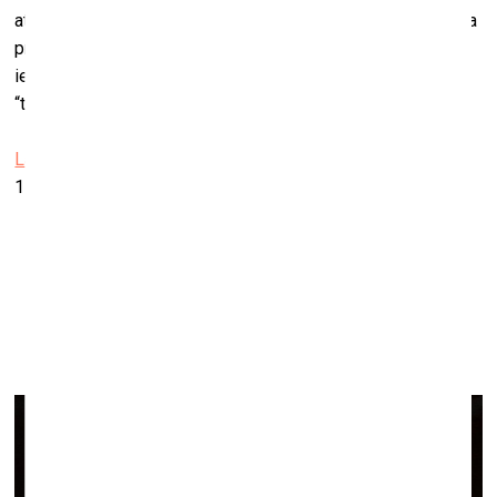
atbrīvoties no mākslas priekšmetu materialitātes un dizaina
priekšstatu uzspiestiem uztveres žņaugiem un
ierobežojumiem, veidot un atkārtot savā daiļrade jau veikto
“tradicionālo pieņēmumu” revīzijas aktu.
Latvijas Mākslinieku savienības galerija
11.novembra krastmala 35, Rīga
Līgas Ķempes izstāde “Venus”
Liepājas muzejā
13. marts–26. aprīlis