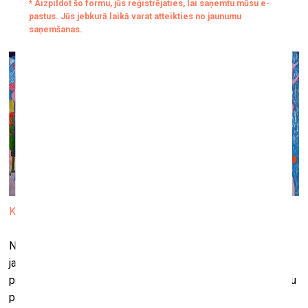
Galerijā “Māksla XO”
12. marts–9. aprīlis
Kristaps Zariņš. Arkādija. 2019, audekls, eļļa, 300 x 600 cm
No 12.marta līdz 9 aprīlim galerijā “Māksla XO” skatāma
jaunākā Kristapa Zariņa izstāde “Laiks. Telpa. Apziņa”. “Tā
pret skatītāju ir pavērsusi spoguli, kas atklāj sarežģīto mūsu
pasaules kārtību un tās daudzslāņaino saturu, vienlaicīgi