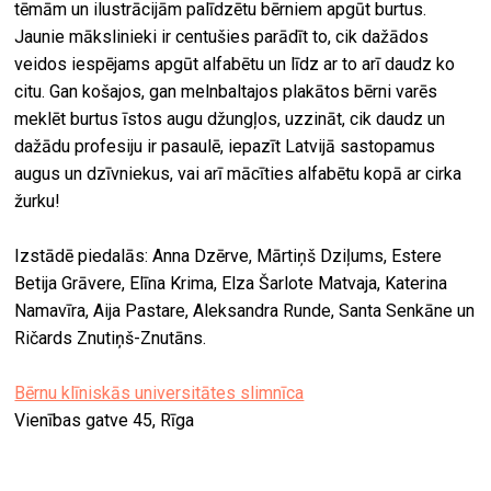
tēmām un ilustrācijām palīdzētu bērniem apgūt burtus.
Jaunie mākslinieki ir centušies parādīt to, cik dažādos
veidos iespējams apgūt alfabētu un līdz ar to arī daudz ko
citu. Gan košajos, gan melnbaltajos plakātos bērni varēs
meklēt burtus īstos augu džungļos, uzzināt, cik daudz un
dažādu profesiju ir pasaulē, iepazīt Latvijā sastopamus
augus un dzīvniekus, vai arī mācīties alfabētu kopā ar cirka
žurku!
Izstādē piedalās: Anna Dzērve, Mārtiņš Dziļums, Estere
Betija Grāvere, Elīna Krima, Elza Šarlote Matvaja, Katerina
Namavīra, Aija Pastare, Aleksandra Runde, Santa Senkāne un
Ričards Znutiņš-Znutāns.
Bērnu klīniskās universitātes slimnīca
Vienības gatve 45, Rīga