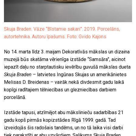
Skuja Braden. Vāze “Bīstamie sakari”. 2019. Porcelāns,
autortehnika. Autoru īpašums. Foto: Gvido Kajons
No 14. marta līdz 3. maijam Dekoratīvās mākslas un dizaina
muzejā būs skatāma vērienīga izstāde “Samsāra”, aicinot
iepazīt daļu no starptautisku ievērību guvušā mākslas dueta
Skuja Braden
– latvietes Ingūnas Skujas un amerikānietes
Melisas D. Breidenas – vairāk nekā divdesmit gadu laikā
kopīgi radītajiem tēlniecības un glezniecības darbiem
porcelānā.
Izstāde tapusi, atzīmējot abu mākslinieču sadarbības 21
gadu kopš pirmās kopizstādes Rīgā 1999. gadā. Tad
izveidojās šis radošais tandēms, un no tā laika visi darbi
tiek parakstīti ar abu uzvārdiem. Salikums
Skuja Braden