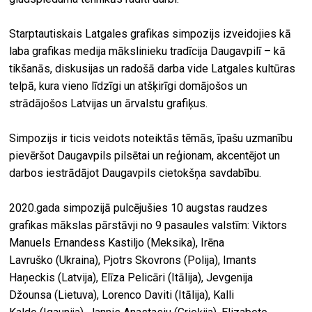
Starptautiskais Latgales grafikas simpozijs izveidojies kā
laba grafikas medija mākslinieku tradīcija Daugavpilī – kā
tikšanās, diskusijas un radošā darba vide Latgales kultūras
telpā, kura vieno līdzīgi un atšķirīgi domājošos un
strādājošos Latvijas un ārvalstu grafiķus.
Simpozijs ir ticis veidots noteiktās tēmās, īpašu uzmanību
pievēršot Daugavpils pilsētai un reģionam, akcentējot un
darbos iestrādājot Daugavpils cietokšņa savdabību.
2020.gada simpozijā pulcējušies 10 augstas raudzes
grafikas mākslas pārstāvji no 9 pasaules valstīm: Viktors
Manuels Ernandess Kastiljo (Meksika), Irēna
Lavruško (Ukraina), Pjotrs Skovrons (Polija), Imants
Haņeckis (Latvija), Elīza Pelicāri (Itālija), Jevgenija
Džounsa (Lietuva), Lorenco Daviti (Itālija), Kalli