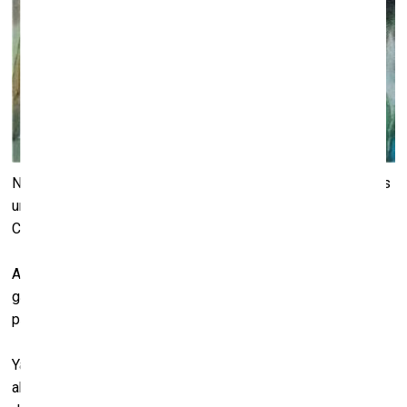
No 12. marta līdz 6. maijam Jaņa Rozentāla Saldus vēstures
un mākslas muzejā būs skatāma ķīniešu mākslinieku Yang
Chuanxi un Yang Zhao gleznu izstāde “Migrācijas ainava”.
Abu mākslinieku dzimtā pilsēta ir Čončinga, bet divdesmit
gadu viņi nodzīvojuši Pekinā. 2013. gadā ģimene
pārcēlusies uz Latviju.
Yang Chuanxi absolvējis Sičuanas tēlotājmākslas
akadēmijas eļļas glezniecības nodaļu. Viņš ir piedalījies