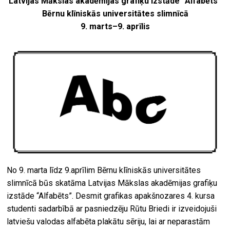
Latvijas Mākslas akadēmijas grafiķu izstāde “Alfabēts”
Bērnu klīniskās universitātes slimnīcā
9. marts
–
9. aprīlis
No 9. marta līdz 9.aprīlim Bērnu klīniskās universitātes
slimnīcā būs skatāma Latvijas Mākslas akadēmijas grafiķu
izstāde “Alfabēts”. Desmit grafikas apakšnozares 4. kursa
studenti sadarbībā ar pasniedzēju Rūtu Briedi ir izveidojuši
latviešu valodas alfabēta plakātu sēriju, lai ar neparastām