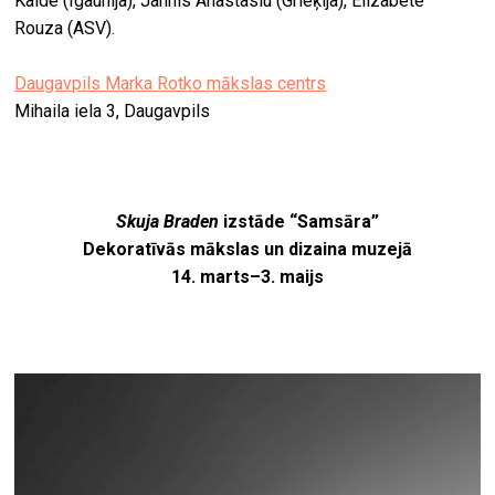
Kalde (Igaunija), Jannis Anastasiu (Grieķija), Elizabete
Rouza (ASV).
Daugavpils Marka Rotko mākslas centrs
Mihaila iela 3, Daugavpils
Skuja Braden
izstāde “Samsāra”
Dekoratīvās mākslas un dizaina muzejā
14. marts–3. maijs