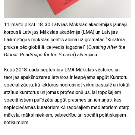
11. martā plkst. 18. 30 Latvijas Mākslas akadēmijas jaunajā
korpusā Latvijas Mākslas akadēmija (LMA) un Latvijas
Laikmetīgās mākslas centrs aicina uz grāmatas “Kuratora
prakse pēc globālā: ceļvedis tagadnei” (
Curating After the
Global: Roadmaps for the Present
) atvēršanu.
Kopš 2018. gada septembra LMA Mākslas vēstures un
teorijas apakšnozares ietvaros ir iespējams apgūt Kuratoru
specializāciju, kā lektorus nodrošinot virkni pasaulē un lokāli
atzītus kuratorus un jomas profesionāļus, lai topošajiem
speciālistiem palīdzētu apgūt prasmes un iemaņas, kas
nepieciešamas kuratoriem kā radošajiem mediatoriem starp
mākslu, māksliniekiem, sabiedrību un sociāli politiskajiem
notikumiem.