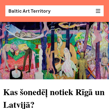
vizu
māk
sar
ar
kole
arhi
diza
&
Kas šonedēļ notiek Rīgā un
mod
Latvijā?
skat
&