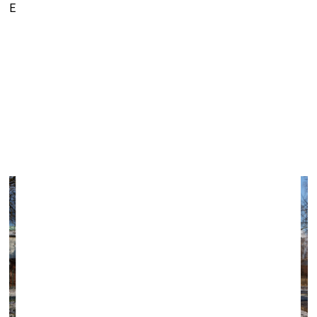
Elizabetes iela 14, Rīga
Grupas izstāde “Māksla mīl Maskačku”
un Ginta Zilbaloža personālizstāde “Labi aizmirsts
vecais”
mākslas galerijā “mmm”
12. marts
–
12. aprīlis