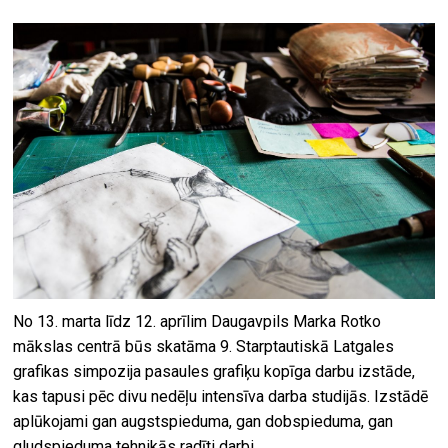
No 13. marta līdz 12. aprīlim Daugavpils Marka Rotko
mākslas centrā būs skatāma 9. Starptautiskā Latgales
grafikas simpozija pasaules grafiķu kopīga darbu izstāde,
kas tapusi pēc divu nedēļu intensīva darba studijās. Izstādē
aplūkojami gan augstspieduma, gan dobspieduma, gan
gludspieduma tehnikās radīti darbi.