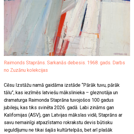
Raimonds Staprāns. Sarkanās debesis. 1968. gads. Darbs
no Zuzānu kolekcijas
Cēsu Izstāžu namā gaidāma izstāde “Pārāk tuvu, pārāk
tālu”, kas iezīmēs latviešu mākslinieka – gleznotāja un
dramaturga Raimonda Staprāna tuvojošos 100 gadus
jubileju, kas tiks svinēta 2026. gadā. Labi zināms gan
Kalifornijas (ASV), gan Latvijas mākslas vidē, Staprāns ar
savu nemainīgi atpazīstamo rokrakstu devis būtisku
ieguldījumu ne tikai šajās kultūrtelpās, bet arī plašāk