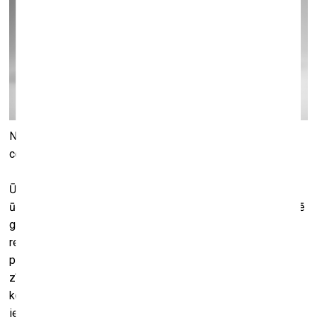
No 13. jūlija līdz 8. oktobrim muzejā “Rīgas Jūgendstila
centrs” skatāma izstāde “Ūdensrozes”.
Ūdensrozi dēvē arī par Latvijas jūgendstila simbolu un
ūdensaugu karalieni, tai radniecīgais lotosa zieds simbolizē
garīgu atjaunošanos un atdzimšanu. Jaunajā izstādē
redzamās ūdensrozes tapušas no jūgendstila perioda līdz
pat 20. gadsimta otrajai pusei un “zied” visu gadu – tās
zīmētas uz porcelāna un stikla, izkaltas metālā, iegravētas
kokā un dārgmetālā, izšūtas uz dažādām tekstilijām,
iespiestas uz pastkartēm un grāmatām, gleznotas uz