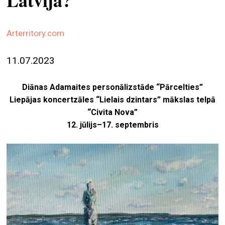
Latvijā?
ekrā
spiri
Arterritory.com
by
arte
11.07.2023
gale
ener
Diānas Adamaites personālizstāde “Pārcelties”
Liepājas koncertzāles “Lielais dzintars” mākslas telpā
arte
“Civita Nova”
izde
12. jūlijs–17. septembris
par
mu
meklēt