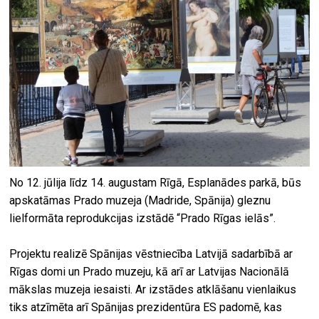
No 12. jūlija līdz 14. augustam Rīgā, Esplanādes parkā, būs
apskatāmas Prado muzeja (Madride, Spānija) gleznu
lielformāta reprodukcijas izstādē “Prado Rīgas ielās”.
Projektu realizē Spānijas vēstniecība Latvijā sadarbībā ar
Rīgas domi un Prado muzeju, kā arī ar Latvijas Nacionālā
mākslas muzeja iesaisti. Ar izstādes atklāšanu vienlaikus
tiks atzīmēta arī Spānijas prezidentūra ES padomē, kas