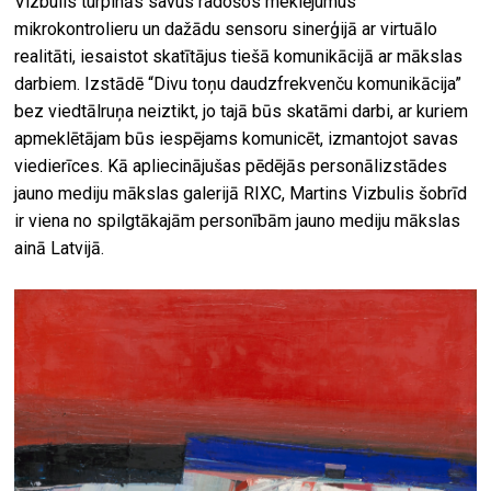
Vizbulis turpinās savus radošos meklējumus
mikrokontrolieru un dažādu sensoru sinerģijā ar virtuālo
realitāti, iesaistot skatītājus tiešā komunikācijā ar mākslas
darbiem. Izstādē “Divu toņu daudzfrekvenču komunikācija”
bez viedtālruņa neiztikt, jo tajā būs skatāmi darbi, ar kuriem
apmeklētājam būs iespējams komunicēt, izmantojot savas
viedierīces. Kā apliecinājušas pēdējās personālizstādes
jauno mediju mākslas galerijā RIXC, Martins Vizbulis šobrīd
ir viena no spilgtākajām personībām jauno mediju mākslas
ainā Latvijā.