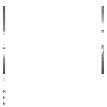
Leons Batlers. Novērošanas performance. 2022.
No13. jūlija līdz 2. septembrim RIXC galerijā norisināsies
EMAP/RIXC rezidences mākslinieka Leona Batlera (Leon
Butler) izstādee “Novērošanas performance”. Interaktīvā