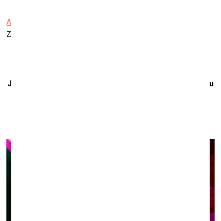
Aspazijas māja
Z.Meierovica prospekts 18/20, Jūrmala
Jauno mediju mākslas performanču un radošo darbnīcu
programma “Retrospektropija”
Liepājas muzejā
13. un 16. jūlijā