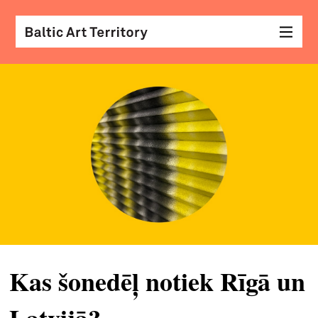
vizu
māk
sar
ar
kole
arhi
diza
&
mod
Kas šonedēļ notiek Rīgā un
skat
&