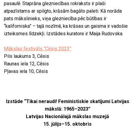
pasaulē. Staprāna glezniecības rokraksts ir plaši
atpazīstams ar spilgto, krāsām bagāto paleti. Kā norāda
pats mākslinieks, viņa glezniecība pēc būtības ir
“kaliforniska” – tajā nozīmē, ka krāsas un gaisma ir vadošie
izteiksmes līdzekļi. Izstādes kuratore ir Maija Rudovska.
Mākslas festivāls “Cēsis 2023”
Pils laukums 3, Cēsis
Raunas iela 12, Cēsis
Pļavas iela 10, Cēsis
Izstāde “Tikai neraudi! Feministiskie skatījumi Latvijas
mākslā: 1965–2023”
Latvijas Nacionālajā mākslas muzejā
15. jūlijs–15. oktobris