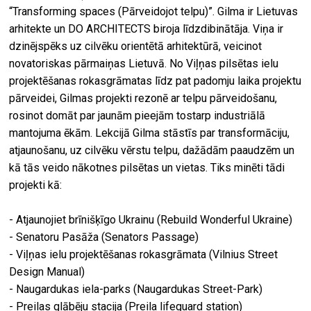
“Transforming spaces (Pārveidojot telpu)”. Gilma ir Lietuvas
arhitekte un DO ARCHITECTS biroja līdzdibinātāja. Viņa ir
dzinējspēks uz cilvēku orientētā arhitektūrā, veicinot
novatoriskas pārmaiņas Lietuvā. No Viļņas pilsētas ielu
projektēšanas rokasgrāmatas līdz pat padomju laika projektu
pārveidei, Gilmas projekti rezonē ar telpu pārveidošanu,
rosinot domāt par jaunām pieejām tostarp industriālā
mantojuma ēkām. Lekcijā Gilma stāstīs par transformāciju,
atjaunošanu, uz cilvēku vērstu telpu, dažādām paaudzēm un
kā tās veido nākotnes pilsētas un vietas. Tiks minēti tādi
projekti kā:
- Atjaunojiet brīnišķīgo Ukrainu (Rebuild Wonderful Ukraine)
- Senatoru Pasāža (Senators Passage)
- Viļņas ielu projektēšanas rokasgrāmata (Vilnius Street
Design Manual)
- Naugardukas iela-parks (Naugardukas Street-Park)
- Preilas glābēju stacija (Preila lifeguard station)