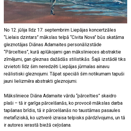
No 12. jūlija līdz 17. septembrim Liepājas koncertzāles
“Lielais dzintars” mākslas telpā “Civita Nova” būs skatāma
gleznotājas Diānas Adamaites personālizstāde
“Pārcelties”, kurā aplūkojami gan mākslinieces abstraktie
zīmējumi, gan gleznas dažādās stilistikās. Šajā izstādē tiks
izvietoti līdz šim neredzēti Liepājas jūrmalas ainavu
reālistiski gleznojumi. Tāpat speciāli šim notikumam tapuši
jauni lielizmēra abstrakti gleznojumi.
Māksliniece Diāna Adamaite vārdu “pārcelties” skaidro
plaši – tā ir garīga pārcelšanās, ko provocē mākslas darba
tapšanas brīdis, tā ir pārcelšanās no taustāmas pasaules
metafiziskā, ko uztverē izraisa telpisks pārdzīvojums, un tā
ir autores ierastā biežā ceļošana.