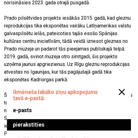
norisināsies 2023. gada otrajā pusgadā.
Prado pilsētvides projekts iesākās 2015. gadā, kad gleznu
reprodukcijas tika eksponētas vairāku Latīņamerikas valstu
galvaspilsētu ielās, pateicoties tajās esošo Spānijas
kultūras centru iniciatīvām, tādā veidā iznesot gleznas no
Prado muzeja un padarot tās pieejamas publiskajā telpā.
2019. gadā, svinot muzeja otro simtgadi, šis projekts
uzņēma jaunus apgriezienus. Uz Rīgu gleznu reprodukcijas
atvestas no Igaunijas, kur tās pagājušajā gadā tika
eksponētas Kadriorgas parkā.
Šo brīvdabas izstādi veido gleznu lielformāta reprodukcijas
to oriģinālajā izmērā (mērogā 1:1), rūpīgi atlasot
nozīmīgākos meistardarbus no Prado muzeja kolekcijas.
Skatītājs var doties nelielā ceļojumā, gūstot hronoloģisku
ieskatu par dažādajām glezniecības skolām, kuras veido
Prado muzeja māksliniecisko panorāmu, sākot no 12.