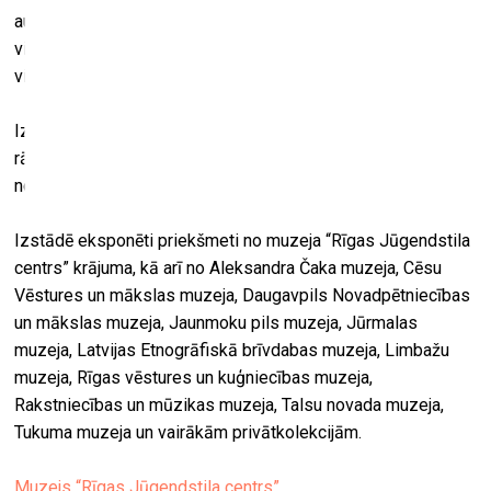
audekla. Izstādē skatāmās ūdensrozes attēlotas uz
visdažādāko izmēru priekšmetiem – no uzpirksteņa līdz
vitrāžai un lambrekenam.
Izstādē būs aplūkojams arī Rīgā darināts jūgendstila laika
rāmis, ko muzejam “Rīgas Jūgendstila centrs” dāvinājis
nodibinājums “Nākotnes atbalsta fonds”.
Izstādē eksponēti priekšmeti no muzeja “Rīgas Jūgendstila
centrs” krājuma, kā arī no Aleksandra Čaka muzeja, Cēsu
Vēstures un mākslas muzeja, Daugavpils Novadpētniecības
un mākslas muzeja, Jaunmoku pils muzeja, Jūrmalas
muzeja, Latvijas Etnogrāfiskā brīvdabas muzeja, Limbažu
muzeja, Rīgas vēstures un kuģniecības muzeja,
Rakstniecības un mūzikas muzeja, Talsu novada muzeja,
Tukuma muzeja un vairākām privātkolekcijām.
Muzejs “Rīgas Jūgendstila centrs”