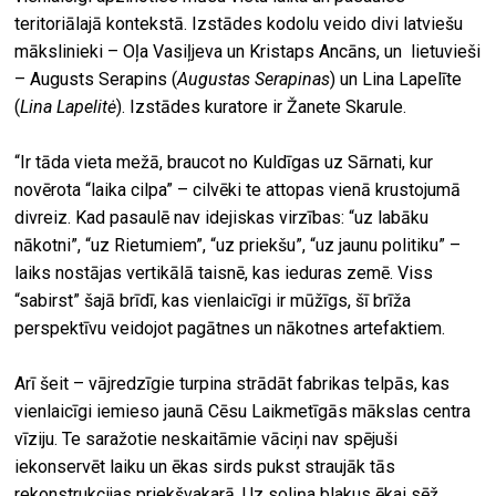
teritoriālajā kontekstā. Izstādes kodolu veido divi latviešu
mākslinieki – Oļa Vasiļjeva un Kristaps Ancāns, un lietuvieši
– Augusts Serapins (
Augustas Serapinas
) un Lina Lapelīte
(
Lina Lapelitė
). Izstādes kuratore ir Žanete Skarule.
“Ir tāda vieta mežā, braucot no Kuldīgas uz Sārnati, kur
novērota “laika cilpa” – cilvēki te attopas vienā krustojumā
divreiz. Kad pasaulē nav idejiskas virzības: “uz labāku
nākotni”, “uz Rietumiem”, “uz priekšu”, “uz jaunu politiku” –
laiks nostājas vertikālā taisnē, kas ieduras zemē. Viss
“sabirst” šajā brīdī, kas vienlaicīgi ir mūžīgs, šī brīža
perspektīvu veidojot pagātnes un nākotnes artefaktiem.
Arī šeit – vājredzīgie turpina strādāt fabrikas telpās, kas
vienlaicīgi iemieso jaunā Cēsu Laikmetīgās mākslas centra
vīziju. Te saražotie neskaitāmie vāciņi nav spējuši
iekonservēt laiku un ēkas sirds pukst straujāk tās
rekonstrukcijas priekšvakarā. Uz soliņa blakus ēkai sēž