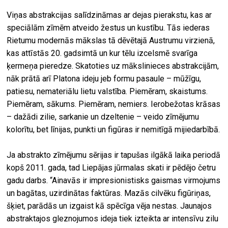
Viņas abstrakcijas salīdzināmas ar dejas pierakstu, kas ar
speciālām zīmēm atveido žestus un kustību. Tās iederas
Rietumu modernās mākslas tā dēvētajā Austrumu virzienā,
kas attīstās 20. gadsimtā un kur tēlu izcelsmē svarīga
ķermeņa pieredze. Skatoties uz mākslinieces abstrakcijām,
nāk prātā arī Platona ideju jeb formu pasaule – mūžīgu,
patiesu, nemateriālu lietu valstība. Piemēram, skaistums.
Piemēram, sākums. Piemēram, nemiers. Ierobežotas krāsas
– dažādi zilie, sarkanie un dzeltenie – veido zīmējumu
kolorītu, bet līnijas, punkti un figūras ir nemitīgā mijiedarbībā.
Ja abstrakto zīmējumu sērijas ir tapušas ilgākā laika periodā
kopš 2011. gada, tad Liepājas jūrmalas skati ir pēdējo četru
gadu darbs. “Ainavās ir impresionistisks gaismas virmojums
un bagātas, uzirdinātas faktūras. Mazās cilvēku figūriņas,
šķiet, parādās un izgaist kā spēcīga vēja nestas. Jaunajos
abstraktajos gleznojumos ideja tiek izteikta ar intensīvu zilu