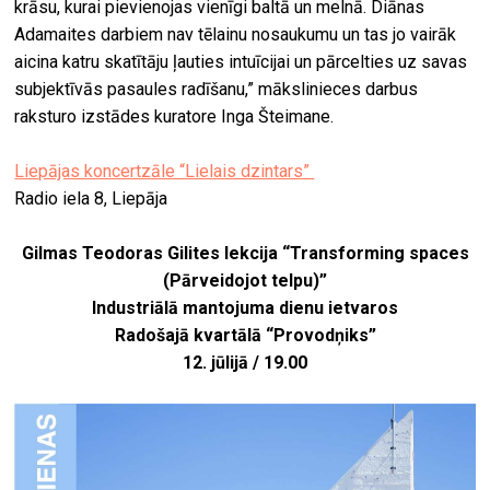
krāsu, kurai pievienojas vienīgi baltā un melnā. Diānas
Adamaites darbiem nav tēlainu nosaukumu un tas jo vairāk
aicina katru skatītāju ļauties intuīcijai un pārcelties uz savas
subjektīvās pasaules radīšanu,” mākslinieces darbus
raksturo izstādes kuratore Inga Šteimane.
Liepājas koncertzāle “Lielais dzintars”
Radio iela 8, Liepāja
Gilmas Teodoras Gilites lekcija “Transforming spaces
(Pārveidojot telpu)”
Industriālā mantojuma dienu ietvaros
Radošajā kvartālā “Provodņiks”
12. jūlijā / 19.00