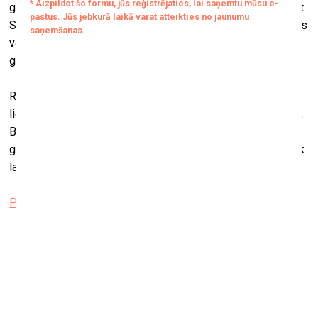
gadsimta līdz pat 20. gadsimta pašam sākumam, iepazīstot
Spānijas un Eiropas vēsturi, kā arī vispārēju rietumu mākslas
vēsturi caur spāņu, itāļu, flāmu, franču, vācu un holandiešu
glezniecības lielmeistaru darbiem.
Rīgā būs skatāmi piecdesmit darbi, kurus gleznojuši tādi
lielmeistari kā Velaskess, Goija, El Greko, Ticiāns, Rubenss,
Boss, Rembrants u.c., lielāko uzsvaru liekot uz Spānijas
glezniecību, kas lielākai daļai Latvijas iedzīvotāju vēl nav tik
labi pazīstama.
Projekts “Prado Rīgas ielās” / Esplanāde
Leona Batlera izstāde “Novērošanas performance”
RIXC galerijā
13. jūlijs–2. septembris