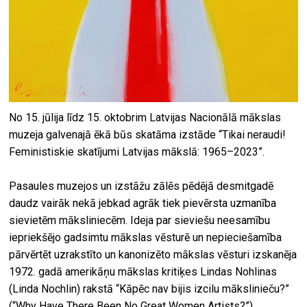
No 15. jūlija līdz 15. oktobrim Latvijas Nacionālā mākslas
muzeja galvenajā ēkā būs skatāma izstāde “Tikai neraudi!
Feministiskie skatījumi Latvijas mākslā: 1965–2023”.
Pasaules muzejos un izstāžu zālēs pēdējā desmitgadē
daudz vairāk nekā jebkad agrāk tiek pievērsta uzmanība
sievietēm māksliniecēm. Ideja par sieviešu neesamību
iepriekšējo gadsimtu mākslas vēsturē un nepieciešamība
pārvērtēt uzrakstīto un kanonizēto mākslas vēsturi izskanēja
1972. gadā amerikāņu mākslas kritiķes Lindas Nohlinas
(Linda Nochlin) rakstā “Kāpēc nav bijis izcilu mākslinieču?”
(“Why Have There Been No Great Women Artists?”).