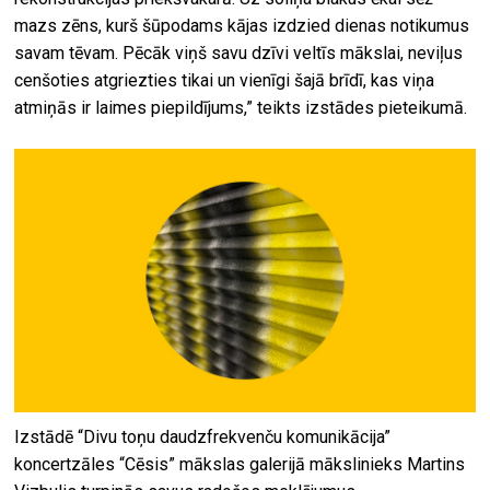
mazs zēns, kurš šūpodams kājas izdzied dienas notikumus
savam tēvam. Pēcāk viņš savu dzīvi veltīs mākslai, neviļus
cenšoties atgriezties tikai un vienīgi šajā brīdī, kas viņa
atmiņās ir laimes piepildījums,” teikts izstādes pieteikumā.
Izstādē “Divu toņu daudzfrekvenču komunikācija”
koncertzāles “Cēsis” mākslas galerijā mākslinieks Martins