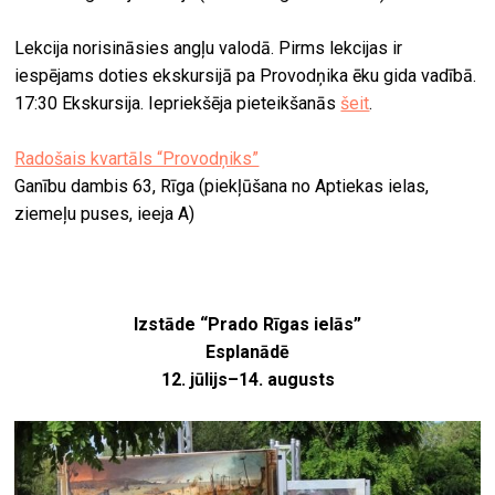
Lekcija norisināsies angļu valodā. Pirms lekcijas ir
iespējams doties ekskursijā pa Provodņika ēku gida vadībā.
17:30 Ekskursija. Iepriekšēja pieteikšanās
šeit
.
Radošais kvartāls “Provodņiks”
Ganību dambis 63, Rīga (piekļūšana no Aptiekas ielas,
ziemeļu puses, ieeja A)
Izstāde “Prado Rīgas ielās”
Esplanādē
12. jūlijs–14. augusts