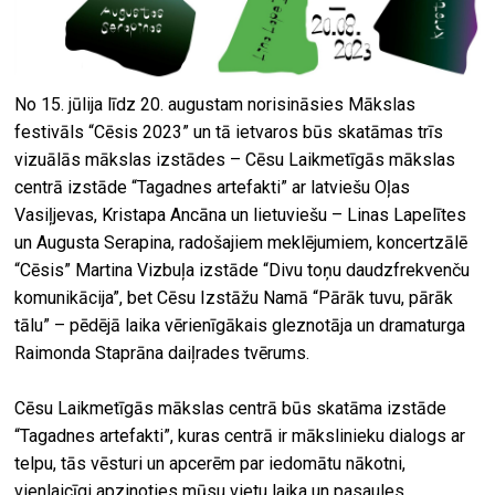
No 15. jūlija līdz 20. augustam norisināsies Mākslas
festivāls “Cēsis 2023” un tā ietvaros būs skatāmas trīs
vizuālās mākslas izstādes – Cēsu Laikmetīgās mākslas
centrā izstāde “Tagadnes artefakti” ar latviešu Oļas
Vasiļjevas, Kristapa Ancāna un lietuviešu – Linas Lapelītes
un Augusta Serapina, radošajiem meklējumiem, koncertzālē
“Cēsis” Martina Vizbuļa izstāde “Divu toņu daudzfrekvenču
komunikācija”, bet Cēsu Izstāžu Namā “Pārāk tuvu, pārāk
tālu” – pēdējā laika vērienīgākais gleznotāja un dramaturga
Raimonda Staprāna daiļrades tvērums.
Cēsu Laikmetīgās mākslas centrā būs skatāma izstāde
“Tagadnes artefakti”, kuras centrā ir mākslinieku dialogs ar
telpu, tās vēsturi un apcerēm par iedomātu nākotni,
vienlaicīgi apzinoties mūsu vietu laika un pasaules