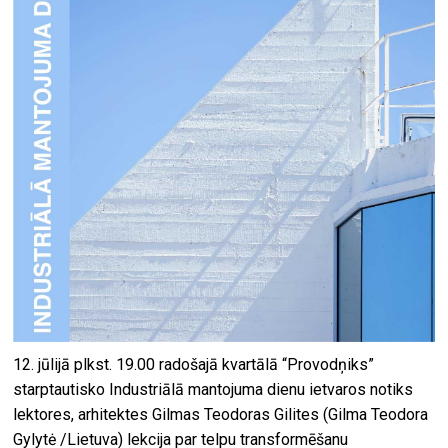
12. jūlijā plkst. 19.00 radošajā kvartālā “Provodņiks”
starptautisko Industriālā mantojuma dienu ietvaros notiks
lektores, arhitektes Gilmas Teodoras Gilites (Gilma Teodora
Gylytė /Lietuva) lekcija par telpu transformēšanu