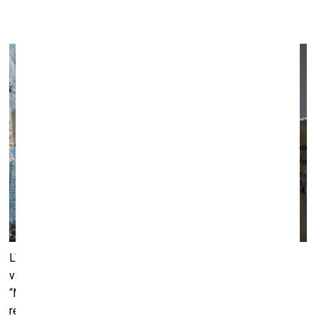
Līdz 23. janvārim
Līdz 23. janvārim Liepājas Mūzikas, mākslas un dizaina
vidusskolas izstāžu zālē skatāma izglītības programmas
“Modes aksesuāru dizains” audzēkņu darbu izstāde. Tajā
redzami darbi, kas tapuši 2025. gada rudens/ziemas