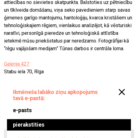
attiecības no sievietes skatpunkta. Balstoties uz pētniecību
un tīklveida domāšanu, viņa seko pavedieniem starp savas
ģimenes garīgo mantojumu, hantoloģiju, kvarca kristāliem un
tehnoloģiskajiem rēgiem, vienlaikus analizējot, kā vēsturiski
naratīvi, personīgā pieredze un tehnoloģiskā attīstība
ietekmē mūsu priekšstatus par neredzamo. Fotogrāfijai kā
“rēgu vajājošam medijam” Tūnas darbos ir centrāla loma.
Galerija 427
Stabu iela 70, Rīga
Aleksandra Brežes personālizstāde “Threshold”
Galerijā “ASNI”
16. janvāris–15. februāris