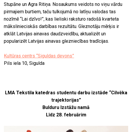
Stupāne un Agra Ritiņa. Nosaukums veidots no viņu vārdu
pirmajiem burtiem, taču tulkojumā no latīņu valodas tas
nozīmē “Lai dzīvo!”, kas lieliski raksturo radošā kvarteta
mākslinieciskās darbības rezultātu. Gleznotāju mērķis ir
atklāt Latvijas ainavas daudzveidību, aktualizēt un
popularizēt Latvijas ainavas glezniecības tradīcijas.
Kultūras centrs “Siguldas devons”
Pils iela 10, Sigulda
LMA Tekstila katedras studentu darbu izstāde “Cilvēka
trajektorijas”
Bulduru Izstāžu namā
Līdz 28. februārim