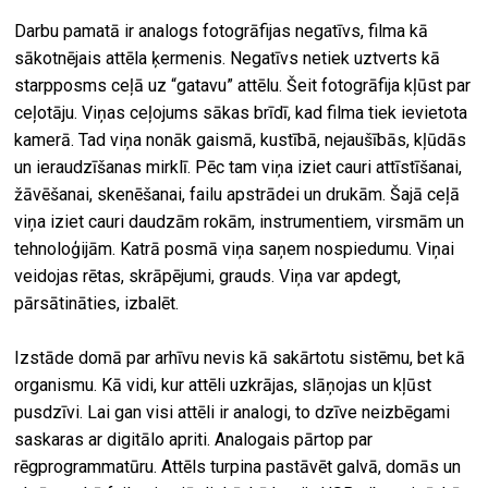
Darbu pamatā ir analogs fotogrāfijas negatīvs, filma kā
sākotnējais attēla ķermenis. Negatīvs netiek uztverts kā
starpposms ceļā uz “gatavu” attēlu. Šeit fotogrāfija kļūst par
ceļotāju. Viņas ceļojums sākas brīdī, kad filma tiek ievietota
kamerā. Tad viņa nonāk gaismā, kustībā, nejaušībās, kļūdās
un ieraudzīšanas mirklī. Pēc tam viņa iziet cauri attīstīšanai,
žāvēšanai, skenēšanai, failu apstrādei un drukām. Šajā ceļā
viņa iziet cauri daudzām rokām, instrumentiem, virsmām un
tehnoloģijām. Katrā posmā viņa saņem nospiedumu. Viņai
veidojas rētas, skrāpējumi, grauds. Viņa var apdegt,
pārsātināties, izbalēt.
Izstāde domā par arhīvu nevis kā sakārtotu sistēmu, bet kā
organismu. Kā vidi, kur attēli uzkrājas, slāņojas un kļūst
pusdzīvi. Lai gan visi attēli ir analogi, to dzīve neizbēgami
saskaras ar digitālo apriti. Analogais pārtop par
rēgprogrammatūru. Attēls turpina pastāvēt galvā, domās un