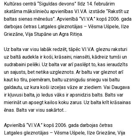
Kultūras centrā “Siguldas devons” līdz 14. februārim
skatāma mākslinieču apvienības V.I.V.A. izstāde “Rakstīt uz
baltas sienas mēnešus”. Apvienībā “V.I.V.A.” kopš 2006. gada
darbojas četras Latgales gleznotājas – Vēsma Ušpele, Ilze
Griezāne, Vija Stupāne un Agra Ritiņa.
Uz balta var visu labāk redzēt, tāpēc V.I.V.A. gleznu raksturi
uz baltā audekla ir koši, krāsaini, niansēti, kādreiz tumši un
sudrabaini pelēki. Uz balta var arī paslēpt to, kas ieraudzīts
un sajusts, bet netika uzgleznots. Ar baltu var gleznot arī
kaut ko tīru, piemēram, baltu uzsnigušu sniegu vai baltu
galdautu, uz kura koši izceļas vāze ar ziediem. Vai Daugava
ir kļuvusi balta, jo ledus vāks ir apsnidzis balts. Balts var
mierināt un apsegt kailos koku zarus. Uz balta krīt krāsainas
ēnas. Balts var visu sakārtot…
Apvienībā “V.I.V.A.” kopš 2006. gada darbojas četras
Latgales gleznotājas – Vēsma Ušpele, Ilze Griezāne, Vija