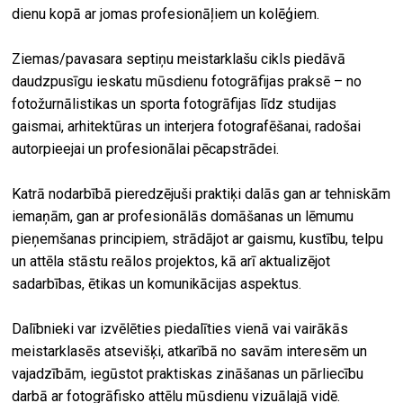
dienu kopā ar jomas profesionāļiem un kolēģiem.
Ziemas/pavasara septiņu meistarklašu cikls piedāvā
daudzpusīgu ieskatu mūsdienu fotogrāfijas praksē – no
fotožurnālistikas un sporta fotogrāfijas līdz studijas
gaismai, arhitektūras un interjera fotografēšanai, radošai
autorpieejai un profesionālai pēcapstrādei.
Katrā nodarbībā pieredzējuši praktiķi dalās gan ar tehniskām
iemaņām, gan ar profesionālās domāšanas un lēmumu
pieņemšanas principiem, strādājot ar gaismu, kustību, telpu
un attēla stāstu reālos projektos, kā arī aktualizējot
sadarbības, ētikas un komunikācijas aspektus.
Dalībnieki var izvēlēties piedalīties vienā vai vairākās
meistarklasēs atsevišķi, atkarībā no savām interesēm un
vajadzībām, iegūstot praktiskas zināšanas un pārliecību
darbā ar fotogrāfisko attēlu mūsdienu vizuālajā vidē.