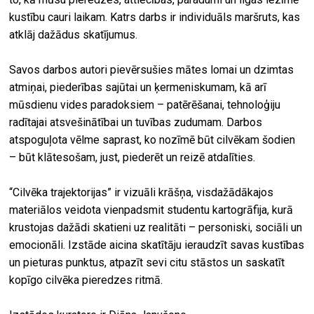
kustību cauri laikam. Katrs darbs ir individuāls maršruts, kas
atklāj dažādus skatījumus.
Savos darbos autori pievērsušies mātes lomai un dzimtas
atmiņai, piederības sajūtai un ķermeniskumam, kā arī
mūsdienu vides paradoksiem – patērēšanai, tehnoloģiju
radītajai atsvešinātībai un tuvības zudumam. Darbos
atspoguļota vēlme saprast, ko nozīmē būt cilvēkam šodien
– būt klātesošam, just, piederēt un reizē atdalīties.
“Cilvēka trajektorijas” ir vizuāli krāšņa, visdažādākajos
materiālos veidota vienpadsmit studentu kartogrāfija, kurā
krustojas dažādi skatieni uz realitāti – personiski, sociāli un
emocionāli. Izstāde aicina skatītāju ieraudzīt savas kustības
un pieturas punktus, atpazīt sevi citu stāstos un saskatīt
kopīgo cilvēka pieredzes ritmā.