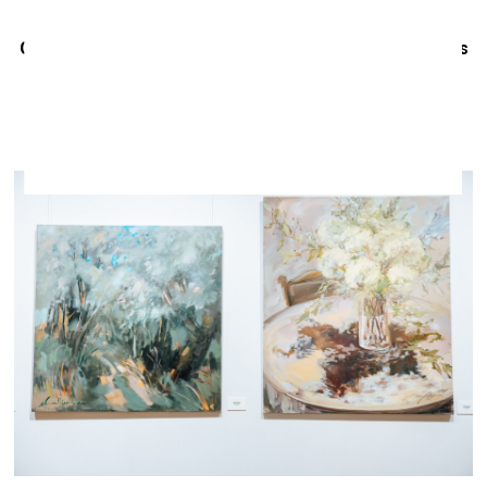
Gleznotāju apvienības V.I.V.A. izstāde “Rakstīt uz baltas
sienas mēnešus”
Kultūras centrā “Siguldas devons”
Ļīdz 14. februārim