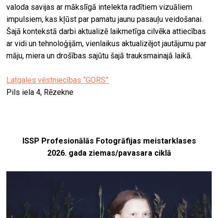
valoda savijas ar mākslīgā intelekta radītiem vizuāliem
impulsiem, kas kļūst par pamatu jaunu pasauļu veidošanai.
Šajā kontekstā darbi aktualizē laikmetīga cilvēka attiecības
ar vidi un tehnoloģijām, vienlaikus aktualizējot jautājumu par
māju, miera un drošības sajūtu šajā trauksmainajā laikā.
Latgales vēstniecības “GORS”
Pils iela 4, Rēzekne
ISSP Profesionālās Fotogrāfijas meistarklases
2026. gada ziemas/pavasara ciklā