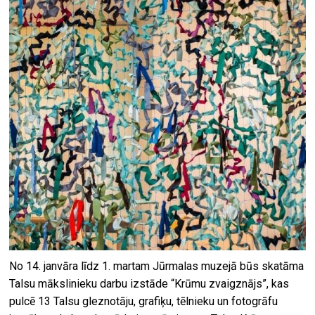
No 14. janvāra līdz 1. martam Jūrmalas muzejā būs skatāma
Talsu mākslinieku darbu izstāde “Krūmu zvaigznājs”, kas
pulcē 13 Talsu gleznotāju, grafiķu, tēlnieku un fotogrāfu