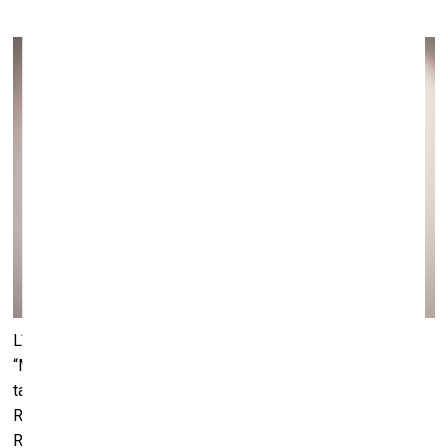
Līdz 11. februārim galerijā “Stella” skatāma izstāde
“Metafizika”. Šajā izstādē piedalās divdesmit pazīstami un
talantīgi gleznotāji, tostarp Ilze Smildziņa, Līga Ķempe,
Reinis Virtmanis, Anna Baklāne, Tatjana Paļčuka Rikāne,
Ritums Ivanovs, Krista Zane Suķe, Ieva Zinere, Nele Zirnīte,