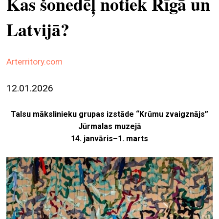
Kas šonedēļ notiek Rīgā un
ekrā
Latvijā?
spiri
by
arte
Arterritory.com
gale
ener
12.01.2026
arte
Talsu mākslinieku grupas izstāde “Krūmu zvaigznājs”
izde
Jūrmalas muzejā
par
14. janvāris–1. marts
mu
meklēt