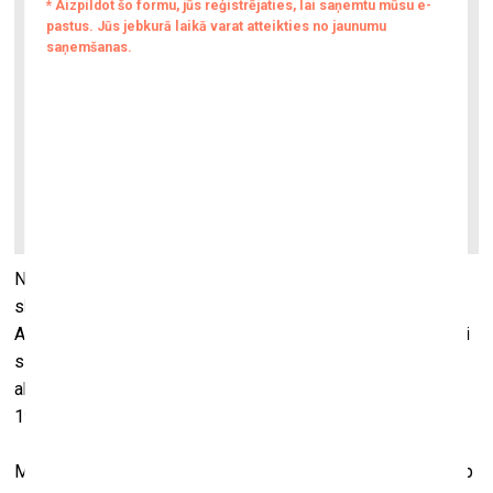
No 16. janvāra līdz 15. februārim galerijā “ASNI” būs
skatāma Aleksandra Brežes personālizstāde “Threshold”.
Aleksandra Brežes līdzšinējā mākslinieciskā prakse ir cieši
saistīta ar digitālās vides izpēti un trīsdimensionālu
abstrakciju veidošanu, kurās jūtamas atsauces uz
1990. gadu vizuālo estētiku un virtuālās telpas utopijām.
Mākslinieka jaunākā darbu sērija iezīmē robežstāvokli starp