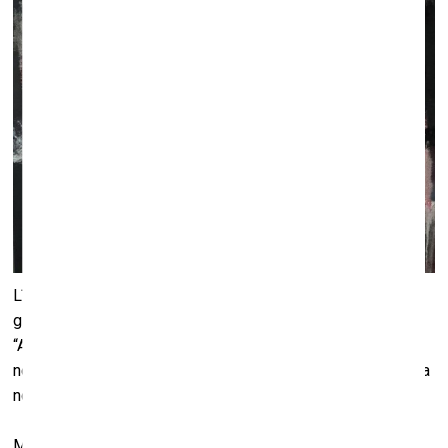
Līdz 31. janvārim Kalnciema kvartāla galerijā skatāma
gleznotājas Intas Celmiņas izstāde “Ainavas tēls”. Izstādē
“Ainavas tēls” māksliniece aicina skatītāju ieraudzīt ainavu
nevis kā konkrētu vietu, bet kā viņas pārdzīvojumu un mirkļa
noskaņu.
Māksliniece pati saka: “Es negleznoju ainavas, tikai rakstu