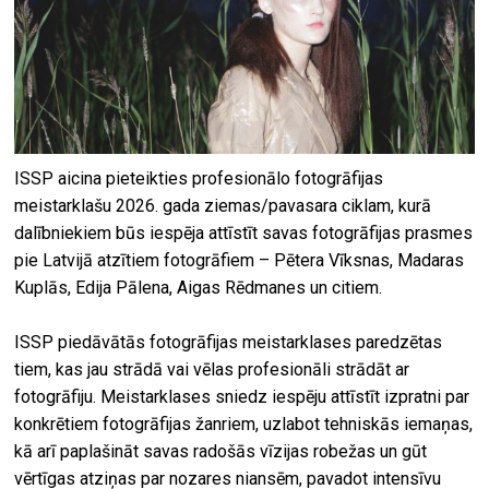
ISSP aicina pieteikties profesionālo fotogrāfijas
meistarklašu 2026. gada ziemas/pavasara ciklam, kurā
dalībniekiem būs iespēja attīstīt savas fotogrāfijas prasmes
pie Latvijā atzītiem fotogrāfiem – Pētera Vīksnas, Madaras
Kuplās, Edija Pālena, Aigas Rēdmanes un citiem.
ISSP piedāvātās fotogrāfijas meistarklases paredzētas
tiem, kas jau strādā vai vēlas profesionāli strādāt ar
fotogrāfiju. Meistarklases sniedz iespēju attīstīt izpratni par
konkrētiem fotogrāfijas žanriem, uzlabot tehniskās iemaņas,
kā arī paplašināt savas radošās vīzijas robežas un gūt
vērtīgas atziņas par nozares niansēm, pavadot intensīvu