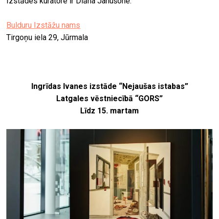
Izstādes kuratore ir Diāna Janušone.
Bulduru Izstāžu nams
Tirgoņu iela 29, Jūrmala
Ingrīdas Ivanes izstāde “Nejaušas istabas”
Latgales vēstniecībā “GORS”
Līdz 15. martam