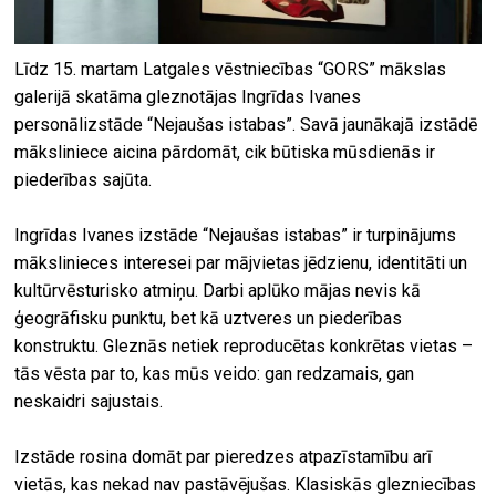
Līdz 15. martam Latgales vēstniecības “GORS” mākslas
galerijā skatāma gleznotājas Ingrīdas Ivanes
personālizstāde “Nejaušas istabas”. Savā jaunākajā izstādē
māksliniece aicina pārdomāt, cik būtiska mūsdienās ir
piederības sajūta.
Ingrīdas Ivanes izstāde “Nejaušas istabas” ir turpinājums
mākslinieces interesei par mājvietas jēdzienu, identitāti un
kultūrvēsturisko atmiņu. Darbi aplūko mājas nevis kā
ģeogrāfisku punktu, bet kā uztveres un piederības
konstruktu. Gleznās netiek reproducētas konkrētas vietas –
tās vēsta par to, kas mūs veido: gan redzamais, gan
neskaidri sajustais.
Izstāde rosina domāt par pieredzes atpazīstamību arī
vietās, kas nekad nav pastāvējušas. Klasiskās glezniecības