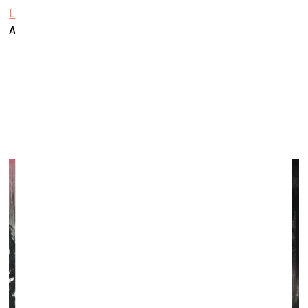
Liepājas Mūzikas, mākslas un dizaina vidusskola
Alejas iela 18, Liepāja
Intas Celmiņas izstāde “Ainavas tēls”
Kalnciema kvartāla galerijā
Līdz 31. janvārim