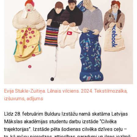
Evija Stukle-Zuitiņa. Lēnais vilciens. 2024. Tekstilmozaīka,
izšuvums, adījums
Līdz 28. februārim Bulduru Izstāžu namā skatāma Latvijas
Mākslas akadēmijas studentu darbu izstāde “Cilvēka
trajektorijas”. Izstāde pēta šodienas cilvēka dzīves ceļu –
to, kā mūsu pieredzes, attiecības, paradumi un ilgas iezīmē