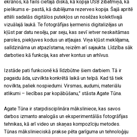
ekrānos, kā fails cietajā diskā, kā kopija USB zibatmiņā, kā
pielikums e- pastā, kā dublējuma rezerves kopija. Šajā apritē
attēli sadalās digitālos putekļos un nosēžas kolektīvajā
vizuālajā laukā. Te fotogrāfijas ķermenis digitalizējas un
kļūst par datu nesēju, par seju, kas sevī ietver neskaitāmas
paroles, piekļuves kodus un atļaujas. Viņa kļūst meklējama,
salīdzināma un atpazīstama, reizēm arī sajaukta. Līdzība sāk
darboties kā funkcija, kas atver kontus un arhīvus.
Izstāde pati funkcionē kā līdzbūtne šiem darbiem. Tā ir
pagaidu āda, uzvilkta konkrētā laikā un telpā. Kad tā tiek
novilkta, paliek nospiedumi. Virsmas, audumi, materiālu
atlikumi – liecības par kopābūšanu,” stāsta Agate Tūna.
Agate Tūna ir starpdisciplināra māksliniece, kas savos
darbos izmanto analogās un eksperimentālās fotogrāfijas
tehnikas, kā arī video un skaņas kompozīciju metodes.
Tūnas mākslinieciskā prakse pēta garīguma un tehnoloģiju