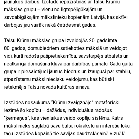
jaunākos darbus. Izstāde iepazīstinas ar Talsu Krūmu
mākslas grupu – vienu no ilgtspējīgākajām un
savdabīgākajām mākslinieku kopienām Latvijā, kas aktīvi
darbojas jau vairāk nekā četrdesmit gadus.
Talsu Krūmu mākslas grupa izveidojās 20. gadsimta
80. gados, domubiedriem satiekoties mākslā un veidojot
vidi, kurā radoša pašpietiekamība, savstarpējs atbalsts un
neatkarīga domāšana kļuva par darbības pamatu. Gadu gaitā
grupa ir piesaistījusi jaunus biedrus un izaugusi par stabilu,
atpazīstamu māksliniecisku veidojumu, kas būtiski
ietekmējis Talsu novada kultūras ainavu.
Izstādes nosaukums “Krūmu zvaigznājs” metaforiski
iezīmē šo kopību – dažādus, individuālus radošus
“ķermeņus”, kas vienlaikus veido kopēju sistēmu. Katrs
mākslinieks saglabā savu balsi, rokrakstu un interešu loku,
taču izstādes kopainā tie savijas daudzslāņainā vizuālā