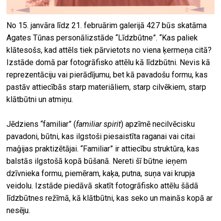
No 15. janvāra līdz 21. februārim galerijā 427 būs skatāma
Agates Tūnas personālizstāde “Līdzbūtne”. “Kas paliek
klātesošs, kad attēls tiek pārvietots no viena ķermeņa citā?
Izstāde domā par fotogrāfisko attēlu kā līdzbūtni. Nevis kā
reprezentāciju vai pierādījumu, bet kā pavadošu formu, kas
pastāv attiecībās starp materiāliem, starp cilvēkiem, starp
klātbūtni un atmiņu.
Jēdziens “familiar” (
familiar spirit
) apzīmē necilvēcisku
pavadoni, būtni, kas ilgstoši piesaistīta raganai vai citai
maģijas praktizētājai. “Familiar” ir attiecību struktūra, kas
balstās ilgstošā kopā būšanā. Nereti šī būtne ieņem
dzīvnieka formu, piemēram, kaķa, putna, suņa vai krupja
veidolu. Izstāde piedāvā skatīt fotogrāfisko attēlu šādā
līdzbūtnes režīmā, kā klātbūtni, kas seko un mainās kopā ar
nesēju.