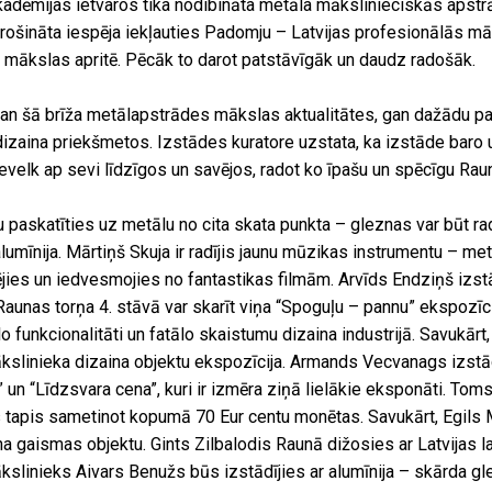
kadēmijas ietvaros tika nodibināta metāla mākslinieciskās apstr
rošināta iespēja iekļauties Padomju – Latvijas profesionālās m
 mākslas apritē. Pēcāk to darot patstāvīgāk un daudz radošāk.
an šā brīža metālapstrādes mākslas aktualitātes, gan dažādu p
izaina priekšmetos. Izstādes kuratore uzstata, ka izstāde baro u
velk ap sevi līdzīgos un savējos, radot ko īpašu un spēcīgu Rau
 paskatīties uz metālu no cita skata punkta – gleznas var būt ra
lumīnija. Mārtiņš Skuja ir radījis jaunu mūzikas instrumentu – met
jies un iedvesmojies no fantastikas filmām. Arvīds Endziņš izst
Raunas torņa 4. stāvā var skarīt viņa “Spoguļu – pannu” ekspozīcij
o funkcionalitāti un fatālo skaistumu dizaina industrijā. Savukārt
linieka dizaina objektu ekspozīcija. Armands Vecvanags izstād
 un “Līdzsvara cena”, kuri ir izmēra ziņā lielākie eksponāti. Toms
as tapis sametinot kopumā 70 Eur centu monētas. Savukārt, Egils
na gaismas objektu. Gints Zilbalodis Raunā dižosies ar Latvijas 
linieks Aivars Benužs būs izstādījies ar alumīnija – skārda g