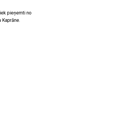
tiek pieņemti no
ra Kaprāne.