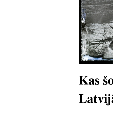
Kas šo
Latvij