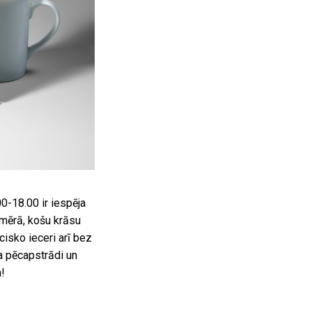
0-18.00 ir iespēja
zmērā, košu krāsu
cisko ieceri arī bez
 pēcapstrādi un
!