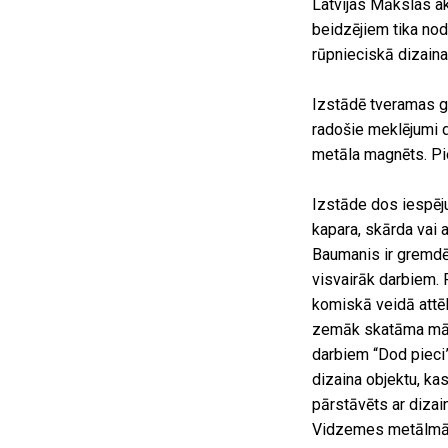
Latvijas Mākslas a
beidzējiem tika nod
rūpnieciskā dizaina
Izstādē tveramas g
radošie meklējumi d
metāla magnēts. Pie
Izstāde dos iespēju
kapara, skārda vai a
Baumanis ir gremdē
visvairāk darbiem. 
komiskā veidā attēl
zemāk skatāma māks
darbiem “Dod pieci”
dizaina objektu, k
pārstāvēts ar dizai
Vidzemes metālmāks