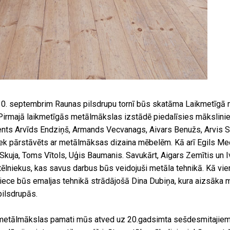
 30. septembrim Raunas pilsdrupu tornī būs skatāma Laikmetīgā
 Pirmajā laikmetīgās metālmākslas izstādē piedalīsies mākslini
ts Arvīds Endziņš, Armands Vecvanags, Aivars Benužs, Arvis Sp
iek pārstāvēts ar metālmāksas dizaina mēbelēm. Kā arī Egils Med
 Skuja, Toms Vītols, Uģis Baumanis. Savukārt, Aigars Zemītis un 
ēlniekus, kas savus darbus būs veidojuši metāla tehnikā. Kā vie
iece būs emaljas tehnikā strādājošā Dina Dubiņa, kura aizsāka
pilsdrupās.
metālmākslas pamati mūs atved uz 20.gadsimta sešdesmitajiem