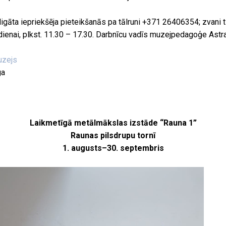
ligāta iepriekšēja pieteikšanās pa tālruni +371 26406354; zvani 
dienai, plkst. 11.30 – 17.30. Darbnīcu vadīs muzejpedagoģe Ast
uzejs
ga
Laikmetīgā metālmākslas izstāde “Rauna 1”
Raunas pilsdrupu tornī
1. augusts–30. septembris