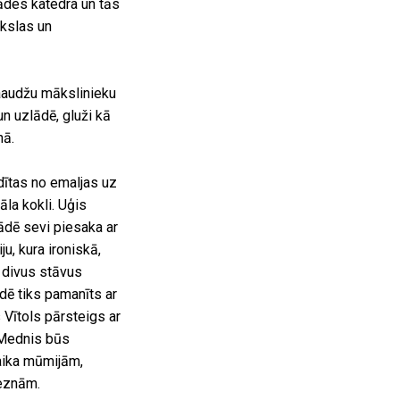
ādes katedra un tās
ākslas un
aaudžu mākslinieku
n uzlādē, gluži kā
nā.
dītas no emaljas uz
āla kokli. Uģis
ādē sevi piesaka ar
u, kura ironiskā,
, divus stāvus
ē tiks pamanīts ar
 Vītols pārsteigs ar
 Mednis būs
laika mūmijām,
leznām.