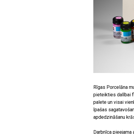
Rīgas Porcelāna muz
pieteikties dalībai
palete un visai vie
īpašas sagatavošan
apdedzināšanu krās
Darbnīca pieejama 