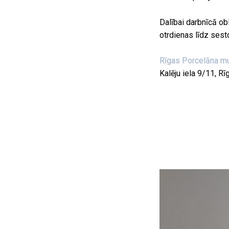
Dalībai darbnīcā ob
otrdienas līdz sest
Rīgas Porcelāna m
Kalēju iela 9/11, Rī