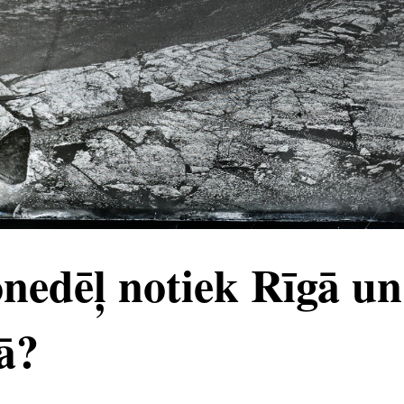
nedēļ notiek Rīgā un
ā?