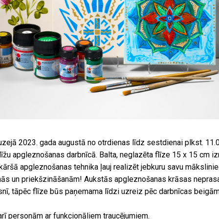
ejā 2023. gada augustā no otrdienas līdz sestdienai plkst. 11.0
 flīžu apgleznošanas darbnīcā. Balta, neglazēta flīze 15 x 15 cm i
nkāršā apgleznošanas tehnika ļauj realizēt jebkuru savu mākslinie
ās un priekšzināšanām! Aukstās apgleznošanas krāsas neprasa
nī, tāpēc flīze būs paņemama līdzi uzreiz pēc darbnīcas beigām
arī personām ar funkcionāliem traucējumiem.