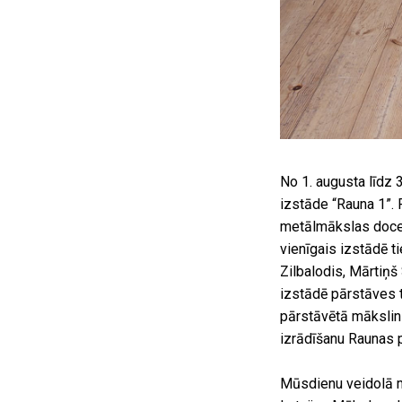
No 1. augusta līdz
izstāde “Rauna 1”.
metālmākslas docen
vienīgais izstādē t
Zilbalodis, Mārtiņš
izstādē pārstāves t
pārstāvētā mākslin
izrādīšanu Raunas 
Mūsdienu veidolā 