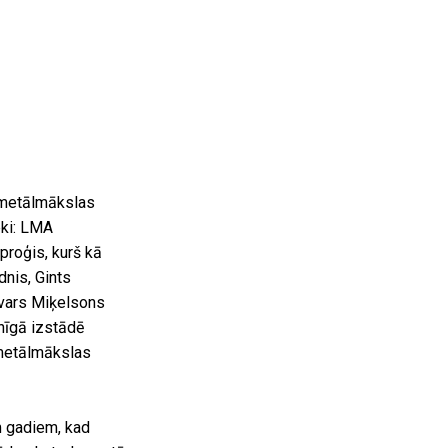
 metālmākslas
eki: LMA
roģis, kurš kā
nis, Gints
Ivars Miķelsons
nīgā izstādē
 metālmākslas
 gadiem, kad