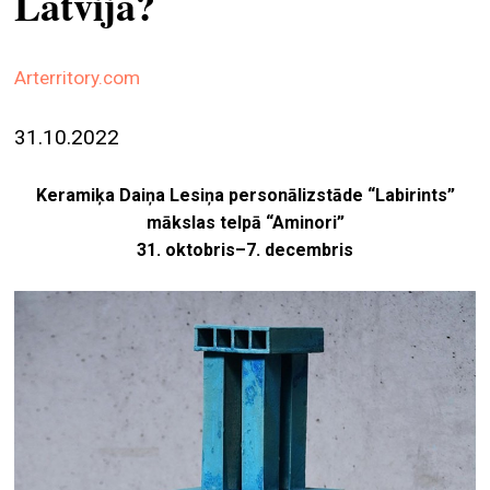
Latvijā?
ekrā
spiri
Arterritory.com
by
arte
31.10.2022
gale
ener
Keramiķa Daiņa Lesiņa personālizstāde “Labirints”
mākslas telpā “Aminori”
arte
31. oktobris
–
7. decembris
izde
par
mu
meklēt