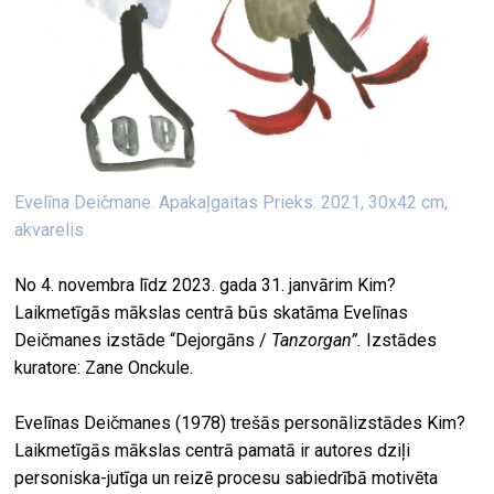
Evelīna Deičmane. Apakaļgaitas Prieks. 2021, 30x42 cm,
akvarelis
No 4. novembra līdz 2023. gada 31. janvārim Kim?
Laikmetīgās mākslas centrā būs skatāma Evelīnas
Deičmanes izstāde “Dejorgāns /
Tanzorgan”.
Izstādes
kuratore: Zane Onckule.
Evelīnas Deičmanes (1978) trešās personālizstādes Kim?
Laikmetīgās mākslas centrā pamatā ir autores dziļi
personiska-jutīga un reizē procesu sabiedrībā motivēta