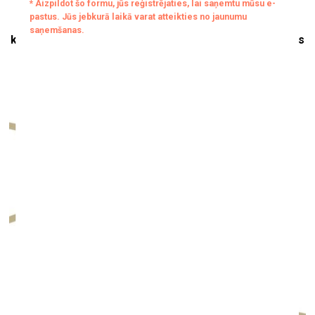
Saruna ar kolekcionāru Māri Vītolu:
kā nokļūt uz laikmetīgās mākslas starptautiskās kartes
Mākslas centrā Zuzeum
2. novembrī