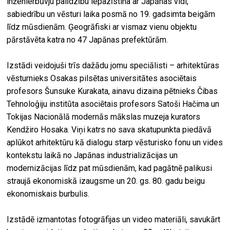
inženierbūvju palīdzību iepazīstina ar Japānas vidi,
sabiedrību un vēsturi laika posmā no 19. gadsimta beigām
līdz mūsdienām. Ģeogrāfiski ar vismaz vienu objektu
pārstāvēta katra no 47 Japānas prefektūrām.
Izstādi veidojuši trīs dažādu jomu speciālisti – arhitektūras
vēsturnieks Osakas pilsētas universitātes asociētais
profesors Šunsuke Kurakata, ainavu dizaina pētnieks Čibas
Tehnoloģiju institūta asociētais profesors Satoši Hačima un
Tokijas Nacionālā modernās mākslas muzeja kurators
Kendžiro Hosaka. Viņi katrs no sava skatupunkta piedāvā
aplūkot arhitektūru kā dialogu starp vēsturisko fonu un vides
kontekstu laikā no Japānas industrializācijas un
modernizācijas līdz pat mūsdienām, kad pagātnē palikusi
straujā ekonomiskā izaugsme un 20. gs. 80. gadu beigu
ekonomiskais burbulis.
Izstādē izmantotas fotogrāfijas un video materiāli, savukārt