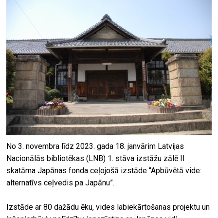
No 3. novembra līdz 2023. gada 18. janvārim Latvijas
Nacionālās bibliotēkas (LNB) 1. stāva izstāžu zālē II
skatāma Japānas fonda ceļojošā izstāde “Apbūvētā vide:
alternatīvs ceļvedis pa Japānu”.
Izstāde ar 80 dažādu ēku, vides labiekārtošanas projektu un