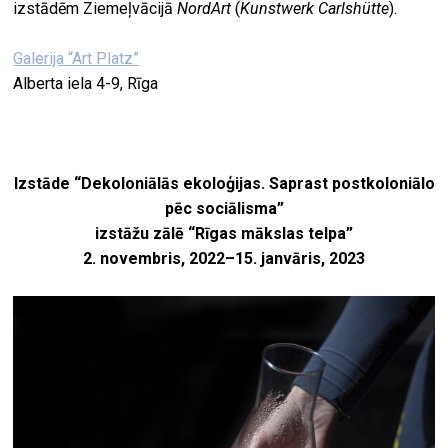
izstādēm Ziemeļvācijā
NordArt
(
Kunstwerk Carlshütte
).
Galerija “Art Platz”
Alberta iela 4-9, Rīga
Izstāde “Dekoloniālās ekoloģijas. Saprast postkoloniālo
pēc sociālisma”
izstāžu zālē “Rīgas mākslas telpa”
2. novembris, 2022–15. janvāris, 2023