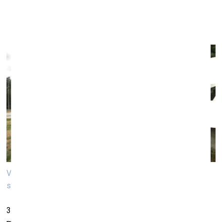
stāsti” prezentācija
Dekoratīvās mākslas un dizaina muzejā
3. novembr
ī
Valdis Celms. Kadrs no dokumentālo īsfilmu cikla “Dizaina
stāsti”. 2022. Publicitātes foto
3. novembrī plkst. 17.00 Dekoratīvās mākslas un dizaina