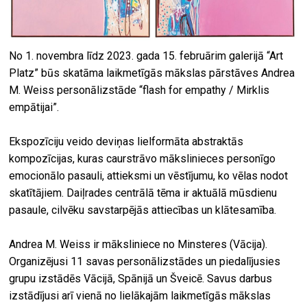
No 1. novembra līdz 2023. gada 15. februārim galerijā “Art
Platz” būs skatāma laikmetīgās mākslas pārstāves Andrea
M. Weiss personālizstāde “flash for empathy / Mirklis
empātijai”.
Ekspozīciju veido deviņas lielformāta abstraktās
kompozīcijas, kuras caurstrāvo mākslinieces personīgo
emocionālo pasauli, attieksmi un vēstījumu, ko vēlas nodot
skatītājiem. Daiļrades centrālā tēma ir aktuālā mūsdienu
pasaule, cilvēku savstarpējās attiecības un klātesamība.
Andrea M. Weiss ir māksliniece no Minsteres (Vācija).
Organizējusi 11 savas personālizstādes un piedalījusies
grupu izstādēs Vācijā, Spānijā un Šveicē. Savus darbus
izstādījusi arī vienā no lielākajām laikmetīgās mākslas