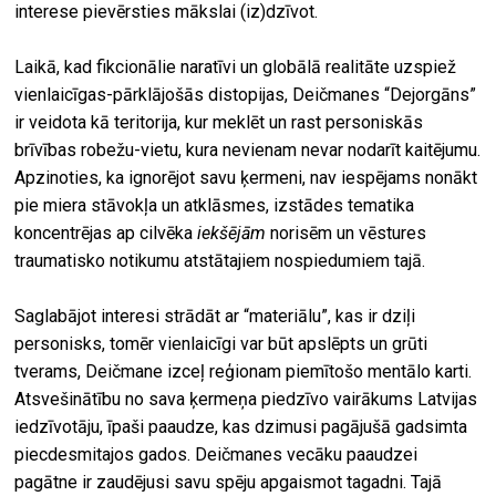
interese pievērsties mākslai (iz)dzīvot.
Laikā, kad fikcionālie naratīvi un globālā realitāte uzspiež
vienlaicīgas-pārklājošās distopijas, Deičmanes “Dejorgāns”
ir veidota kā teritorija, kur meklēt un rast personiskās
brīvības robežu-vietu, kura nevienam nevar nodarīt kaitējumu.
Apzinoties, ka ignorējot savu ķermeni, nav iespējams nonākt
pie miera stāvokļa un atklāsmes, izstādes tematika
koncentrējas ap cilvēka
iekšējām
norisēm un vēstures
traumatisko notikumu atstātajiem nospiedumiem tajā.
Saglabājot interesi strādāt ar “materiālu”, kas ir dziļi
personisks, tomēr vienlaicīgi var būt apslēpts un grūti
tverams, Deičmane izceļ reģionam piemītošo mentālo karti.
Atsvešinātību no sava ķermeņa piedzīvo vairākums Latvijas
iedzīvotāju, īpaši paaudze, kas dzimusi pagājušā gadsimta
piecdesmitajos gados. Deičmanes vecāku paaudzei
pagātne ir zaudējusi savu spēju apgaismot tagadni. Tajā