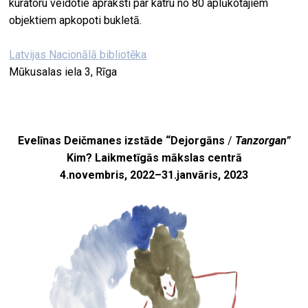
kuratoru veidotie apraksti par katru no 80 aplūkotajiem
objektiem apkopoti bukletā.
Latvijas Nacionālā bibliotēka
Mūkusalas iela 3, Rīga
Evelīnas Deičmanes izstāde “
Dejorgāns
/
Tanzorgan”
Kim? Laikmetīgās mākslas centrā
4.novembris, 2022
–
31.janvāris, 2023