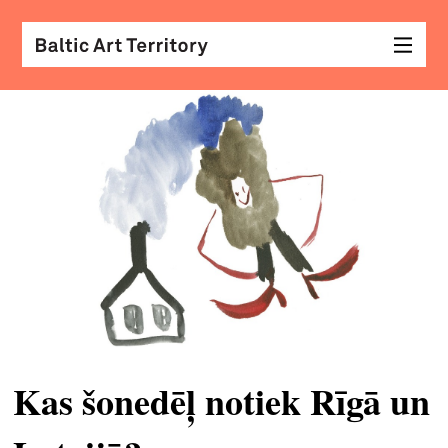
vizu
māk
sar
ar
kole
arhi
diza
&
mod
Kas šonedēļ notiek Rīgā un
skat
&