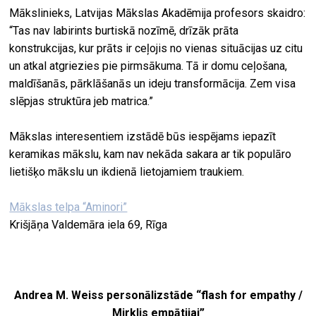
Mākslinieks, Latvijas Mākslas Akadēmija profesors skaidro:
“Tas nav labirints burtiskā nozīmē, drīzāk prāta
konstrukcijas, kur prāts ir ceļojis no vienas situācijas uz citu
un atkal atgriezies pie pirmsākuma. Tā ir domu ceļošana,
maldīšanās, pārklāšanās un ideju transformācija. Zem visa
slēpjas struktūra jeb matrica.”
Mākslas interesentiem izstādē būs iespējams iepazīt
keramikas mākslu, kam nav nekāda sakara ar tik populāro
lietišķo mākslu un ikdienā lietojamiem traukiem.
Mākslas telpa “Aminori”
Krišjāņa Valdemāra iela 69, Rīga
Andrea M. Weiss personālizstāde “flash for empathy /
Mirklis empātijai”