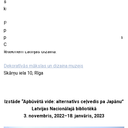
senioriem –, izglītojot, iedvesmojot un izceļot Latvijas
kultūras vēstures faktus padziļinātā tvērumā.
Pasākuma norises laikā apmeklētājiem būs atvērta
pastāvīgā ekspozīcija “Dizaina process”, kas vēstī par
periodu no 60. gadiem līdz mūsdienām, ļaujot izsekot Valda
Celma, Artūra Riņķa un Jāņa Borga mākslinieciskajām
ietekmēm Latvijas dizainā.
Dekoratīvās mākslas un dizaina muzejs
Skārņu iela 10, Rīga
Izstāde “Apbūvētā vide: alternatīvs ceļvedis pa Japānu”
Latvijas Nacionālajā bibliotēkā
3. novembris, 2022–18. janvāris, 2023