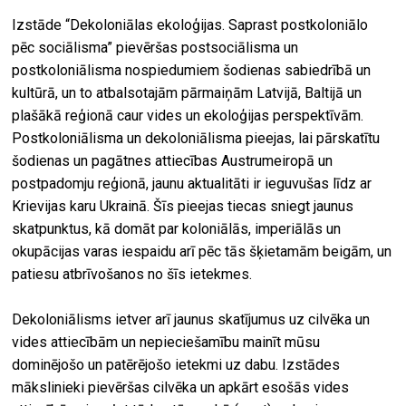
Izstāde “Dekoloniālas ekoloģijas. Saprast postkoloniālo
pēc sociālisma” pievēršas postsociālisma un
postkoloniālisma nospiedumiem šodienas sabiedrībā un
kultūrā, un to atbalsotajām pārmaiņām Latvijā, Baltijā un
plašākā reģionā caur vides un ekoloģijas perspektīvām.
Postkoloniālisma un dekoloniālisma pieejas, lai pārskatītu
šodienas un pagātnes attiecības Austrumeiropā un
postpadomju reģionā, jaunu aktualitāti ir ieguvušas līdz ar
Krievijas karu Ukrainā. Šīs pieejas tiecas sniegt jaunus
skatpunktus, kā domāt par koloniālās, imperiālās un
okupācijas varas iespaidu arī pēc tās šķietamām beigām, un
patiesu atbrīvošanos no šīs ietekmes.
Dekoloniālisms ietver arī jaunus skatījumus uz cilvēka un
vides attiecībām un nepieciešamību mainīt mūsu
dominējošo un patērējošo ietekmi uz dabu. Izstādes
mākslinieki pievēršas cilvēka un apkārt esošās vides