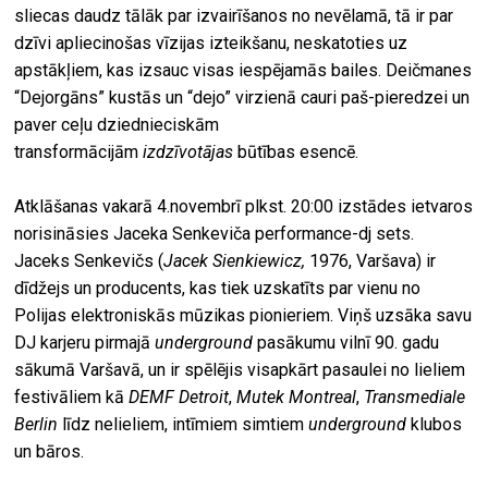
sliecas daudz tālāk par izvairīšanos no nevēlamā, tā ir par
dzīvi apliecinošas vīzijas izteikšanu, neskatoties uz
apstākļiem, kas izsauc visas iespējamās bailes. Deičmanes
“Dejorgāns” kustās un “dejo” virzienā cauri paš-pieredzei un
paver ceļu dziednieciskām
transformācijām
izdzīvotājas
būtības esencē.
Atklāšanas vakarā 4.novembrī plkst. 20:00 izstādes ietvaros
norisināsies Jaceka Senkeviča performance-dj sets.
Jaceks Senkevičs (
Jacek Sienkiewicz,
1976, Varšava) ir
dīdžejs un producents, kas tiek uzskatīts par vienu no
Polijas elektroniskās mūzikas pionieriem. Viņš uzsāka savu
DJ karjeru pirmajā
underground
pasākumu vilnī 90. gadu
sākumā Varšavā, un ir spēlējis visapkārt pasaulei no lieliem
festivāliem kā
DEMF Detroit
,
Mutek Montreal
,
Transmediale
Berlin
līdz nelieliem, intīmiem simtiem
underground
klubos
un bāros.