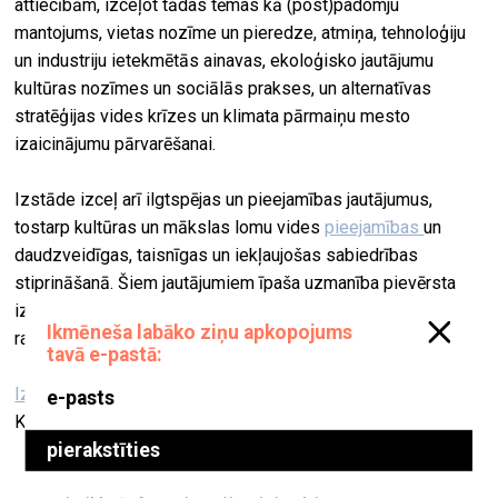
attiecībām, izceļot tādas tēmas kā (post)padomju
mantojums, vietas nozīme un pieredze, atmiņa, tehnoloģiju
un industriju ietekmētās ainavas, ekoloģisko jautājumu
kultūras nozīmes un sociālās prakses, un alternatīvas
stratēģijas vides krīzes un klimata pārmaiņu mesto
izaicinājumu pārvarēšanai.
Izstāde izceļ arī ilgtspējas un pieejamības jautājumus,
tostarp kultūras un mākslas lomu vides
pieejamības
un
daudzveidīgas, taisnīgas un iekļaujošas sabiedrības
stiprināšanā. Šiem jautājumiem īpaša uzmanība pievērsta
izstādes publiskajā programmā – diskusijās, lekcijās un
radošajās darbnīcās.
Izstāžu zāle “Rīgas mākslas telpa”
Kungu iela 3, Rīga