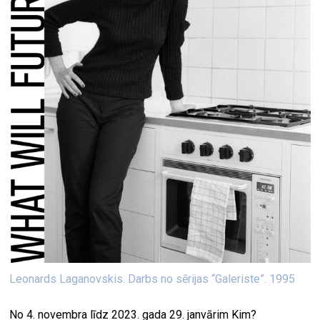
Leonards Laganovskis. Darbs no sērijas “Galeriste”. 1995
No 4. novembra līdz 2023. gada 29. janvārim Kim?