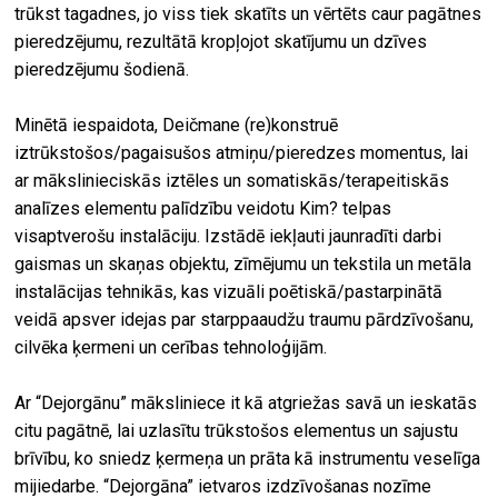
trūkst tagadnes, jo viss tiek skatīts un vērtēts caur pagātnes
pieredzējumu, rezultātā kropļojot skatījumu un dzīves
pieredzējumu šodienā.
Minētā iespaidota, Deičmane (re)konstruē
iztrūkstošos/pagaisušos atmiņu/pieredzes momentus, lai
ar mākslinieciskās iztēles un somatiskās/terapeitiskās
analīzes elementu palīdzību veidotu Kim? telpas
visaptverošu instalāciju. Izstādē iekļauti jaunradīti darbi
gaismas un skaņas objektu, zīmējumu un tekstila un metāla
instalācijas tehnikās, kas vizuāli poētiskā/pastarpinātā
veidā apsver idejas par starppaaudžu traumu pārdzīvošanu,
cilvēka ķermeni un cerības tehnoloģijām.
Ar “Dejorgānu” māksliniece it kā atgriežas savā un ieskatās
citu pagātnē, lai uzlasītu trūkstošos elementus un sajustu
brīvību, ko sniedz ķermeņa un prāta kā instrumentu veselīga
mijiedarbe. “Dejorgāna” ietvaros izdzīvošanas nozīme