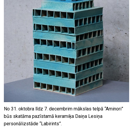
No 31. oktobra līdz 7. decembrim mākslas telpā “Aminori”
būs skatāma pazīstamā keramiķa Daiņa Lesiņa
personālizstāde “Labirints”.