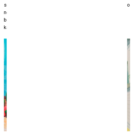
saviem galvenajiem iedvesmas avotiem mākslinieks ierindo
nepiedienīgus jokus, konspirācijas teorijas, psihodēliju,
bērnības maldus, dzīvi un nāvi, reliģiju un nejaušas domas,
kas ienāk prātā, mazgājoties dušā.