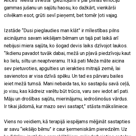
Ances “Melnā sviesta” gleznojumi ir par pilnas emociju
gammas jušanu un sajūtu haosu, ko dažkārt, vienkārši
cilvēkam esot, grūti sevī pieņemt, bet tomēr ļoti vajag.
Izstāde “Dusi pieglaudies man klāt” ir mīlestības pilns
aicinājums savam iekšējam bērnam un tajā pat laikā arī
nebijusi miera sajūta, ko šogad devis laiks dzīvojot laukos.
“Ikdienu pavadot tuvāk dabai, mežā un pļavā piedzīvoju kaut
ko lielu, siltu un neaptveramu. It kā pati Meža māte aicina
sev pietuvoties, apgulties un ierakties mitrajā zemē, lai
savienotos ar visa dzīvā spēku. Un tad es pārvaru bailes
ieiet mežā tumsā. Mani nebaida tas, ko sastapšu savā ceļā,
jo visu, kas kādreiz varētu būt trūcis, varu sev iedot arī pati.
Māju un drošības sajūtu, mierinājumu, iedrošinošus vārdus.
Ir tikai jādomā, kur mazo sevi sastapt,” stāsta māksliniece.
Viens no veidiem, kā terapijā iespējams mēģināt sastapties
ar savu “iekšējo bērnu” ir caur ķermeniskām pieredzēm. Uz