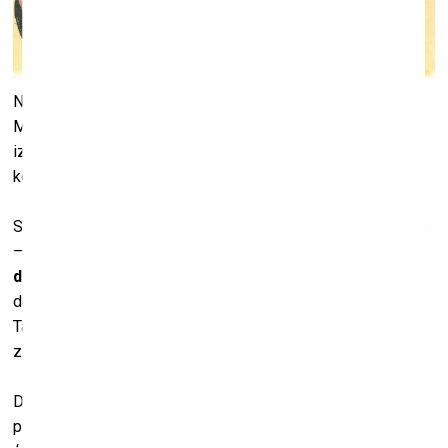
No 28. oktobra līdz 2023. gada 19. februārim Daugavpils
Marka Rotko mākslas centrā būs skatāmas piecas jaunas
izstādes, kas iezīmē Austrumeiropas kultūras telpai
kopīgās norises laikmetīgajā mākslā.
Savdabīgs ir Ukrainas mākslinieka Koļas Novikova projekts
– retrospektīva
“Nepanesamā atklātība: ģēnijs un
dumpinieks Koļa Novikovs”
, kas paver talantīgā un
dumpinieciskā mākslinieka dzīves un daiļrades lappuses.
Tajās vērojama spēcīga folkloras klātbūtne, kā ar dziļas
zināšanas par senajām kultūrām un mītiem.
Daudziem Nikolaja Novikova dzīvesstāsts šķiet teju vai
piedzīvojumu romāna cienīgs. Kā vientuļš, dumpiniecisks