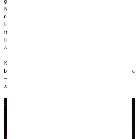
ģēnijs, īsta Odesas leģenda un sava laika simbols Nikolajs
Novikovs dzīvoja pasaulē, kur izmisīga mīlestība un galēja
norobežošanās saplūda vienā. Pētniekiem bija jāpieliek
lielas pūles, lai savāktu kopā atsevišķus biogrāfijas
fragmentus un stāstus, kas vēstī par mākslinieku ar smagu
likteni – cilvēku, kurš dzīvoja pilnīgā ‘pagrīdē’ un spēja
saglabāt sev tik dārgo neatkarību, lai tur vai kas.
Koļa nekad netika sapņojis kļūt par leģendāru
bezpajumtnieku. Viņš gribēja būt mākslinieks un tas arī kļuva
– brīvs radošs gars ar transformējošu ietekmi uz
sabiedrības apziņu.