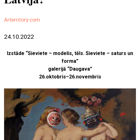
ekrā
spiri
Arterritory.com
by
arte
24.10.2022
gale
Izstāde “Sieviete – modelis, tēls. Sieviete – saturs un
ener
forma”
arte
galerijā “Daugava”
izde
26.oktobris–26.novembris
par
mu
meklēt