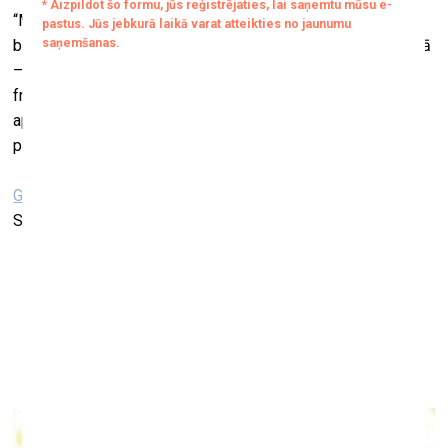
“Mana glezniecība ir dabas atdarināšana, dabas imitēšana,
bet ne kopēšana. Viss ir noskatīts, sajusts un saprasts dabā
– kāda īpaša brīža, kāda skata, vienas sajūtas it kā
fragments. Šeit es domāju dabu, vidi, visu to, kas ikdienā ir
ap mums. Vidi, kurā notiek mūsu dzīves,” māksliniece
papildina.
Galerija RĀMIS
Satiksmes iela 3, Rīga
Piecas jaunas izstādes
Daugavpils Marka Rotko mākslas centrā
28. oktobris, 2022–19. februāris, 2023