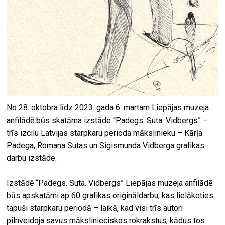
No 28. oktobra līdz 2023. gada 6. martam Liepājas muzeja
anfilādē būs skatāma izstāde “Padegs. Suta. Vidbergs” –
trīs izcilu Latvijas starpkaru perioda mākslinieku – Kārļa
Padega, Romana Sutas un Sigismunda Vidberga grafikas
darbu izstāde.
Izstādē “Padegs. Suta. Vidbergs” Liepājas muzeja anfilādē
būs apskatāmi ap 60 grafikas oriģināldarbu, kas lielākoties
tapuši starpkaru periodā – laikā, kad visi trīs autori
pilnveidoja savus mākslinieciskos rokrakstus, kādus tos