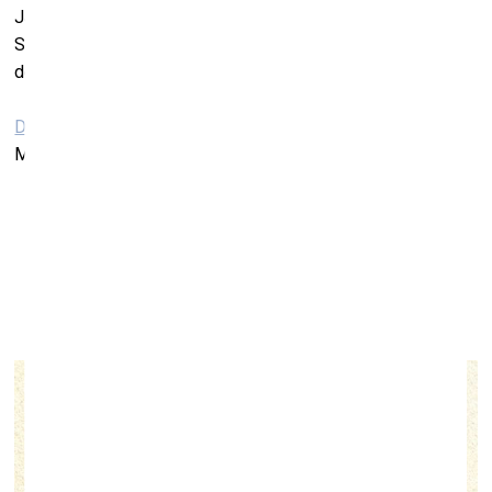
Jaunajiem projektiem līdzās vēl joprojām skatāma
Starptautiskā glezniecības simpozija “Mark Rothko 2022”
desmit dalībnieku grupas izstāde.
Daugavpils Marka Rotko mākslas centrs
Mihaila iela 3, Daugavpils
Izstāde “Padegs. Suta. Vidbergs”
Liepājas muzejā
28. oktobris, 2022–6. marts, 2023