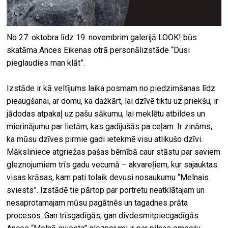
No 27. oktobra līdz 19. novembrim galerijā LOOK! būs
skatāma Ances Eikenas otrā personālizstāde “Dusi
pieglaudies man klāt”.
Izstāde ir kā veltījums laika posmam no piedzimšanas līdz
pieaugšanai, ar domu, ka dažkārt, lai dzīvē tiktu uz priekšu, ir
jādodas atpakaļ uz pašu sākumu, lai meklētu atbildes un
mierinājumu par lietām, kas gadījušās pa ceļam. Ir zināms,
ka mūsu dzīves pirmie gadi ietekmē visu atlikušo dzīvi.
Māksliniece atgriežas pašas bērnībā caur stāstu par saviem
gleznojumiem trīs gadu vecumā – akvareļiem, kur sajauktas
visas krāsas, kam pati tolaik devusi nosaukumu “Melnais
sviests”. Izstādē tie pārtop par portretu neatklātajam un
nesaprotamajam mūsu pagātnēs un tagadnes prāta
procesos. Gan trīsgadīgās, gan divdesmitpiecgadīgās