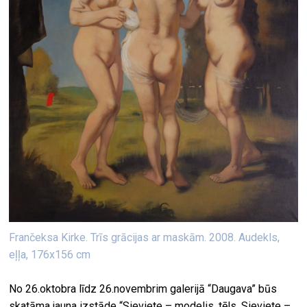
Frančeksa Kirke. Trīs grācijas ar maskām. 2008. Audekls,
eļļa, 176x156 cm
No 26.oktobra līdz 26.novembrim galerijā “Daugava” būs
skatāma jauna izstāde “Sieviete – modelis, tēls. Sieviete –