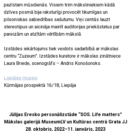
pazīstam mūsdienās. Visiem trim māksliniekiem kādā
dzīves posmā bija raksturīgi provocēt tikumīgas un
pilsoniskas sabiedrības sašutumu. Viņi centās lauzt
stereotipus un aicināja mainīt auditorijas priekšstatus par
pareizām un atzītām vērtībām mākslā.
Izstādes iekārtojums tiek veidots sadarbībā ar mākslas
centru “Zuzeum”. Izstādes kuratore ir mākslas zinātniece
Laura Briede, scenogrāfs – Andris Konošonoks.
Liepājas muzejs
Kūrmājas prospektā 16/18, Liepāja
Jūlijas Eresko personālizstāde “SOS. Life matters”
Mākslas galerijā MuseumLV un Kultūras centrā Grata JJ
28. oktobris, 2022
–
11. janvāris, 2023