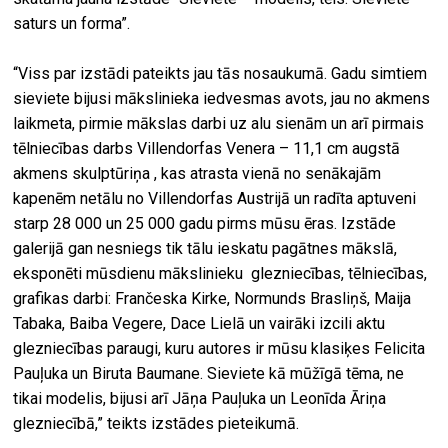
saturs un forma”.
“Viss par izstādi pateikts jau tās nosaukumā. Gadu simtiem
sieviete bijusi mākslinieka iedvesmas avots, jau no akmens
laikmeta, pirmie mākslas darbi uz alu sienām un arī pirmais
tēlniecības darbs Villendorfas Venera – 11,1 cm augstā
akmens skulptūriņa , kas atrasta vienā no senākajām
kapenēm netālu no Villendorfas Austrijā un radīta aptuveni
starp 28 000 un 25 000 gadu pirms mūsu ēras. Izstāde
galerijā gan nesniegs tik tālu ieskatu pagātnes mākslā,
eksponēti mūsdienu mākslinieku glezniecības, tēlniecības,
grafikas darbi: Frančeska Kirke, Normunds Brasliņš, Maija
Tabaka, Baiba Vegere, Dace Lielā un vairāki izcili aktu
glezniecības paraugi, kuru autores ir mūsu klasiķes Felicita
Pauļuka un Biruta Baumane. Sieviete kā mūžīgā tēma, ne
tikai modelis, bijusi arī Jāņa Pauļuka un Leonīda Āriņa
glezniecībā,” teikts izstādes pieteikumā.