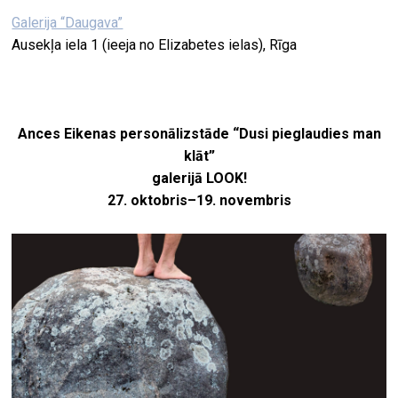
Galerija “Daugava”
Ausekļa iela 1 (ieeja no Elizabetes ielas), Rīga
Ances Eikenas personālizstāde
“
Dusi pieglaudies man
klāt”
galerijā LOOK!
27. oktobris–19. novembris