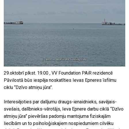
29.oktobrī plkst. 19.00 , VV Foundation PAiR rezidencē
Pāvilostā būs iespēja noskatīties Ievas Epneres īsfilmu
ciklu “Dzīvo atmiņu jūra”.
Interesējoties par dalījumu draugs-ienaidnieks, savējais-
svešais, dalībnieks-vērotājs, Ieva Epnere darbu ciklā “Dzīvo
atmiņu jūra” pievēršas padomju mantojuma fiziskajām
liecībām un to psiholoģiskajiem nospiedumiem cilvēku