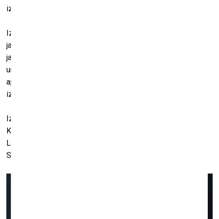
izpausme.
Izstādei atlasītie darbi skar dažādas tēmas, demonstrējot
jaunā garīguma fenomena plašo saturisko spektru – no
jaunām reliģijām vai filozofiskām sistēmām caur ekoloģiju
un atgriešanos pie dabas līdz alternatīviem pasaules
apdzīvošanas un uztveres veidiem. Daži darbi ir radīti īpaši
izstādei Rotko centrā.
Iztsādē piedalās Pāvels Dudko, Jaceks Jaģeļskis, Ida
Karkoška, Daniels Koņušs, Katažina Kšikavska, Rišards
Lugovskis, Malgožata Ņedzeļko, Pāvels Novaks, Justina
Solomjanko, Iza Taraseviča un Katažina Zablocka.