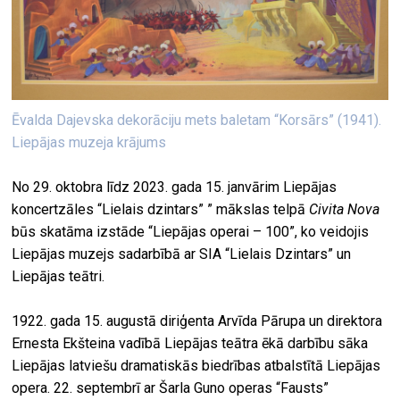
Ēvalda Dajevska dekorāciju mets baletam “Korsārs” (1941).
Liepājas muzeja krājums
No 29. oktobra līdz 2023. gada 15. janvārim Liepājas
koncertzāles “Lielais dzintars” ” mākslas telpā
Civita Nova
būs skatāma izstāde “Liepājas operai – 100”, ko veidojis
Liepājas muzejs sadarbībā ar SIA “Lielais Dzintars” un
Liepājas teātri.
1922. gada 15. augustā diriģenta Arvīda Pārupa un direktora
Ernesta Ekšteina vadībā Liepājas teātra ēkā darbību sāka
Liepājas latviešu dramatiskās biedrības atbalstītā Liepājas
opera. 22. septembrī ar Šarla Guno operas “Fausts”