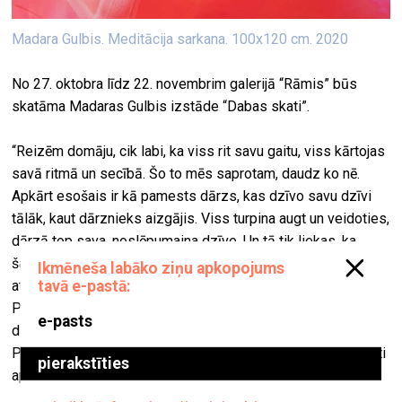
Madara Gulbis. Meditācija sarkana. 100x120 cm. 2020
No 27. oktobra līdz 22. novembrim galerijā “Rāmis” būs
skatāma Madaras Gulbis izstāde “Dabas skati”.
“Reizēm domāju, cik labi, ka viss rit savu gaitu, viss kārtojas
savā ritmā un secībā. Šo to mēs saprotam, daudz ko nē.
Apkārt esošais ir kā pamests dārzs, kas dzīvo savu dzīvi
tālāk, kaut dārznieks aizgājis. Viss turpina augt un veidoties,
dārzā top sava, noslēpumaina dzīve. Un tā tik liekas, ka
šajos dārza džungļos ir haoss. Protams, savā vaļā šeit
atstāts viss...
Par to dienas un laika daļu, kurš ir pats par sevi, par esošo,
dabisko, nejaušo, savvaļo, par to visu ir manas gleznas.
Protams, ar manu sajūtu, saprašanu, redzējumu…Dabas skati
ap mums,” par izstādi stāsta Madara Gulbis.