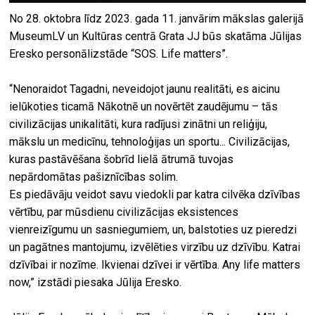
No 28. oktobra līdz 2023. gada 11. janvārim mākslas galerijā
MuseumLV un Kultūras centrā Grata JJ būs skatāma Jūlijas
Eresko personālizstāde “SOS. Life matters”.
“Nenoraidot Tagadni, neveidojot jaunu realitāti, es aicinu
ielūkoties ticamā Nākotnē un novērtēt zaudējumu – tās
civilizācijas unikalitāti, kura radījusi zinātni un reliģiju,
mākslu un medicīnu, tehnoloģijas un sportu... Civilizācijas,
kuras pastāvēšana šobrīd lielā ātrumā tuvojas
nepārdomātas pašiznīcības solim.
Es piedāvāju veidot savu viedokli par katra cilvēka dzīvības
vērtību, par mūsdienu civilizācijas eksistences
vienreizīgumu un sasniegumiem, un, balstoties uz pieredzi
un pagātnes mantojumu, izvēlēties virzību uz dzīvību. Katrai
dzīvībai ir nozīme. Ikvienai dzīvei ir vērtība. Any life matters
now,” izstādi piesaka Jūlija Eresko.