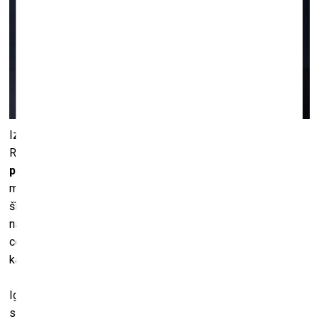
Izstāžu sezonu kuplina igauņu keramiķa Sandersa
Raudsepa personālizstāde
“Nāvīga vēlme nonākt
pēcnāvē”
. Mākslinieks meklē “atbildes” uz cilvēces
mūžīgajiem jautājumiem par to, kas gaidāms viņpus
šīszemes esības sliekšņa, un apkopo savas pārdomas par
nāves neizbēgamību. Izstāde vizualizē autora personīgo
ceļojumu – no bailēm nezināmā priekšā līdz pieņemšanai,
ka viss ir iespējams.
Igauņu mākslinieks Sanders galvenokārt pazīstams ar
savām smalki izstrādātajām keramikas skulptūrām. Starp