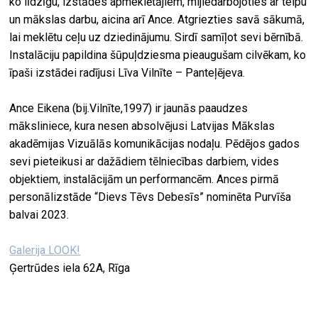
ko līdzīgu, izstādes apmeklētājiem, mijiedarbojoties ar telpu
un mākslas darbu, aicina arī Ance. Atgriezties savā sākumā,
lai meklētu ceļu uz dziedinājumu. Sirdī samīļot sevi bērnībā.
Instalāciju papildina šūpuļdziesma pieaugušam cilvēkam, ko
īpaši izstādei radījusi Līva Vilnīte – Panteļējeva.
Ance Eikena (bij.Vilnīte,1997) ir jaunās paaudzes
māksliniece, kura nesen absolvējusi Latvijas Mākslas
akadēmijas Vizuālās komunikācijas nodaļu. Pēdējos gados
sevi pieteikusi ar dažādiem tēlniecības darbiem, vides
objektiem, instalācijām un performancēm. Ances pirmā
personālizstāde “Dievs Tēvs Debesīs” nominēta Purvīša
balvai 2023.
Galerija LOOK!
Ģertrūdes iela 62A, Rīga