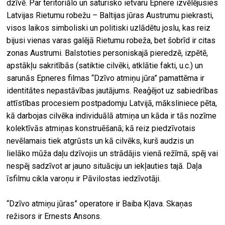
dzīvē. Par teritoriālo un saturisko ietvaru Epnere izvēlējusies
Latvijas Rietumu robežu – Baltijas jūras Austrumu piekrasti,
visos laikos simboliski un politiski uzlādētu joslu, kas reiz
bijusi vienas varas galējā Rietumu robeža, bet šobrīd ir citas
zonas Austrumi. Balstoties personiskajā pieredzē, izpētē,
apstākļu sakritībās (satiktie cilvēki, atklātie fakti, u.c.) un
sarunās Epneres filmas “Dzīvo atmiņu jūra” pamattēma ir
identitātes nepastāvības jautājums. Reaģējot uz sabiedrības
attīstības procesiem postpadomju Latvijā, māksliniece pēta,
kā darbojas cilvēka individuālā atmiņa un kāda ir tās nozīme
kolektīvās atmiņas konstruēšanā; kā reiz piedzīvotais
nevēlamais tiek atgrūsts un kā cilvēks, kurš audzis un
lielāko mūža daļu dzīvojis un strādājis vienā režīmā, spēj vai
nespēj sadzīvot ar jauno situāciju un iekļauties tajā. Daļa
īsfilmu cikla varoņu ir Pāvilostas iedzīvotāji.
“Dzīvo atmiņu jūras” operatore ir Baiba Kļava. Skaņas
režisors ir Ernests Ansons.