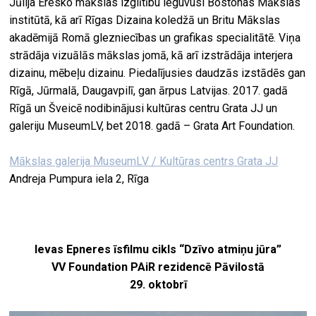
Jūlija Eresko mākslas izglītību ieguvusi Bostonas Mākslas
institūtā, kā arī Rīgas Dizaina koledžā un Britu Mākslas
akadēmijā Romā glezniecības un grafikas specialitātē. Viņa
strādāja vizuālās mākslas jomā, kā arī izstrādāja interjera
dizainu, mēbeļu dizainu. Piedalījusies daudzās izstādēs gan
Rīgā, Jūrmalā, Daugavpilī, gan ārpus Latvijas. 2017. gadā
Rīgā un Šveicē nodibinājusi kultūras centru Grata JJ un
galeriju MuseumLV, bet 2018. gadā – Grata Art Foundation.
Mākslas galerija MuseumLV / Kultūras centrs Grata JJ
Andreja Pumpura iela 2, Rīga
Ievas Epneres īsfilmu cikls “Dzīvo atmiņu jūra”
VV Foundation PAiR rezidencē Pāvilostā
29. oktobrī