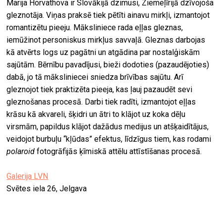
Marija Horvathova ir Slovākijā dzimusi, Ziemeļīrijā dzīvojoša
gleznotāja. Viņas praksē tiek pētīti ainavu mirkļi, izmantojot
romantizētu pieeju. Māksliniece rada eļļas gleznas,
iemūžinot personiskus mirkļus savvaļā. Gleznas darbojas
kā atvērts logs uz pagātni un atgādina par nostalģiskām
sajūtām. Bērnību pavadījusi, bieži dodoties (pazaudējoties)
dabā, jo tā māksliniecei sniedza brīvības sajūtu. Arī
gleznojot tiek praktizēta pieeja, kas ļauj pazaudēt sevi
gleznošanas procesā. Darbi tiek radīti, izmantojot eļļas
krāsu kā akvareli, šķidri un ātri to klājot uz koka dēļu
virsmām, papildus klājot dažādus medijus un atšķaidītājus,
veidojot burbuļu “kļūdas” efektus, līdzīgus tiem, kas rodami
polaroid
fotogrāfijās ķīmiskā attēlu attīstīšanas procesā.
Galerija LVN
Svētes iela 26, Jelgava