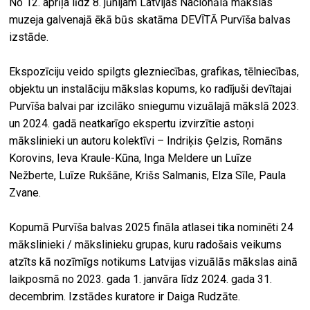
No 12. aprīļa līdz 8. jūnijam Latvijas Nacionālā mākslas
muzeja galvenajā ēkā būs skatāma DEVĪTĀ Purvīša balvas
izstāde.
Ekspozīciju veido spilgts glezniecības, grafikas, tēlniecības,
objektu un instalāciju mākslas kopums, ko radījuši devītajai
Purvīša balvai par izcilāko sniegumu vizuālajā mākslā 2023.
un 2024. gadā neatkarīgo ekspertu izvirzītie astoņi
mākslinieki un autoru kolektīvi – Indriķis Ģelzis, Romāns
Korovins, Ieva Kraule-Kūna, Inga Meldere un Luīze
Nežberte, Luīze Rukšāne, Krišs Salmanis, Elza Sīle, Paula
Zvane.
Kopumā Purvīša balvas 2025 fināla atlasei tika nominēti 24
mākslinieki / mākslinieku grupas, kuru radošais veikums
atzīts kā nozīmīgs notikums Latvijas vizuālās mākslas ainā
laikposmā no 2023. gada 1. janvāra līdz 2024. gada 31.
decembrim. Izstādes kuratore ir Daiga Rudzāte.