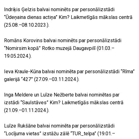
Indriķis Ģelzis balvai nominēts par personālizstādi
“Ūdeņaina dienas actiņa” Kim? Laikmetīgās mākslas centrā
(25.08.–08.10.2023.).
Romāns Korovins balvai nominēts par personālizstādi
“Nomirsim kopā” Rotko muzejā Daugavpilī (01.03.–
19.05.2024.).
Ieva Kraule-Kūna balvai nominēta par personālizstādi “Rīma”
galerijā “427” (27.09.–03.11.2024.).
Inga Meldere un Luīze Nežberte balvai nominētas par
izstādi “Saulstāves” Kim? Laikmetīgās mākslas centrā
(21.09.–01.11.2024.).
Luīze Rukšāne balvai nominēta par personālizstādi
“Locījuma vietas” izstāžu zālē “TUR_telpa” (19.01.–