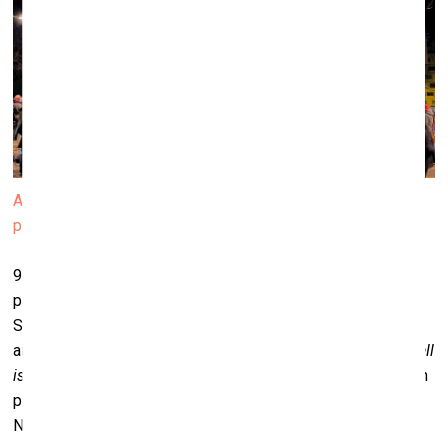
Apvienības “A Wall is a Screen” (Vācija) organizētās kino
pastaigas dažādās Eiropas pilsētās. Publicitātes foto
9. aprīļa vakarā Rīgas ielās būs iespēja piedzīvot
pilsētvides un kino simbiozi, ko piedāvā Rīgas
Starptautiskā īsfilmu festivāla “2ANNAS” organizatori,
aicinot ikvienu pievienoties neparastai kino pastaigai “
A Wall
is a Screen
”. Septiņu īsfilmu programmas sākuma punkts un
pirmā kinoseansa norises vieta ir laukums pie Latvijas
Nacionālā mākslas muzeja (no Esplanādes parka puses).