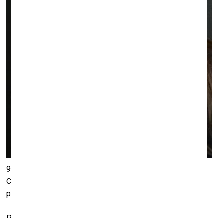
9. aprīlī plkst. 18.00 Mākslas centrā
Zuzeum
notiks Dārtas
Ceriņas lekcija “Režisore un aktrise: sieviešu radošās
partnerības ideja Latvijas kino”.
Pēdējās desmitgadēs Eiropas, Ziemeļamerikas un citu