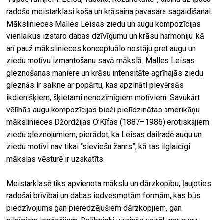
radošo meistarklasi koša un krāsaina pavasara sagaidīšanai.
Mākslinieces Malles Leisas ziedu un augu kompozīcijas
vienlaikus izstaro dabas dzīvīgumu un krāsu harmoniju, kā
arī pauž mākslinieces konceptuālo nostāju pret augu un
ziedu motīvu izmantošanu savā mākslā. Malles Leisas
gleznošanas maniere un krāsu intensitāte agrīnajās ziedu
gleznās ir saikne ar popārtu, kas apzināti pievērsās
ikdienišķiem, šķietami nenozīmīgiem motīviem. Savukārt
vēlīnās augu kompozīcijas bieži pielīdzinātas amerikāņu
mākslinieces Džordžijas O’Kīfas (1887–1986) erotiskajiem
ziedu gleznojumiem, pierādot, ka Leisas daiļradē augu un
ziedu motīvi nav tikai “sieviešu žanrs”, kā tas ilglaicīgi
mākslas vēsturē ir uzskatīts.
Meistarklasē tiks apvienota mākslu un dārzkopību, ļaujoties
radošai brīvībai un dabas iedvesmotām formām, kas būs
piedzīvojums gan pieredzējušiem dārzkopjiem, gan