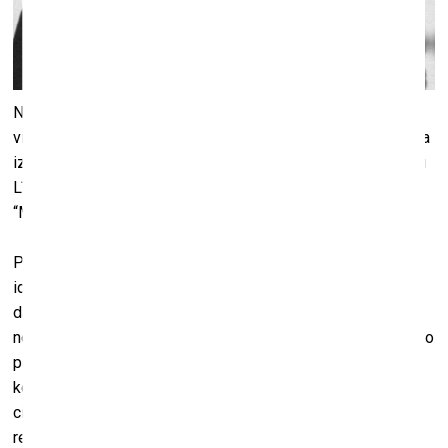
No 9. līdz 30. aprīlim Liepājas Mūzikas, mākslas un dizaina
vidusskolas (LMMDV) jaunbūves izstāžu zālē būs skatāma
izglītības programmas “Grafikas dizains” 4. kursa audzēkņu
Līvas Spulašas un Ievas Nevedomskas pirmā kopizstāde
“Meža dziļoknī”.
Par izstādes tapšanu stāsta Līva Spulaša: “Sākotnējās
idejas par darbiem, kurus iekļaut izstādē, bija pārlieku
daudzveidīgas un pat ekstravagantas, jo tad mēs vēl
neapjautām, cik ļoti viss mainīsies, kad sāksim visu iecerēto
patiesi realizēt. (..) Mainījās izstādes ideja, nosaukums un
koncepts. Mūsu sākotnējā plānošana pavērsās uz pilnīgi
citu pusi, jo sapratām, ka neejam pareizajā virzienā. Ideju
realizēšana kaut kā nevirzījās uz priekšu, un laika palika