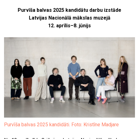
Purvīša balvas 2025 kandidātu darbu izstāde
Latvijas Nacionālā mākslas muzejā
12. aprīlis–8. jūnijs
Purvīša balvas 2025 kandidāti. Foto: Kristīne Madjare