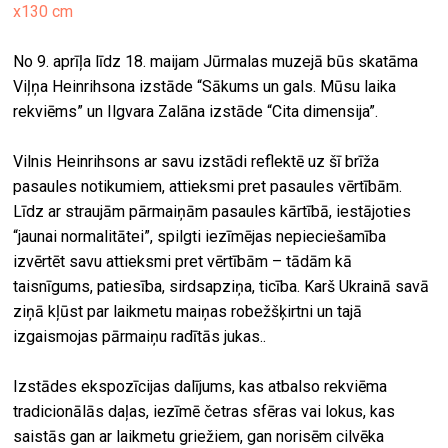
x130 cm
No 9. aprīļa līdz 18. maijam Jūrmalas muzejā būs skatāma
Viļņa Heinrihsona izstāde “Sākums un gals. Mūsu laika
rekviēms” un Ilgvara Zalāna izstāde “Cita dimensija”.
Vilnis Heinrihsons ar savu izstādi reflektē uz šī brīža
pasaules notikumiem, attieksmi pret pasaules vērtībām.
Līdz ar straujām pārmaiņām pasaules kārtībā, iestājoties
“jaunai normalitātei”, spilgti iezīmējas nepieciešamība
izvērtēt savu attieksmi pret vērtībām – tādām kā
taisnīgums, patiesība, sirdsapziņa, ticība. Karš Ukrainā savā
ziņā kļūst par laikmetu maiņas robežšķirtni un tajā
izgaismojas pārmaiņu radītās jukas..
Izstādes ekspozīcijas dalījums, kas atbalso rekviēma
tradicionālās daļas, iezīmē četras sfēras vai lokus, kas
saistās gan ar laikmetu griežiem, gan norisēm cilvēka