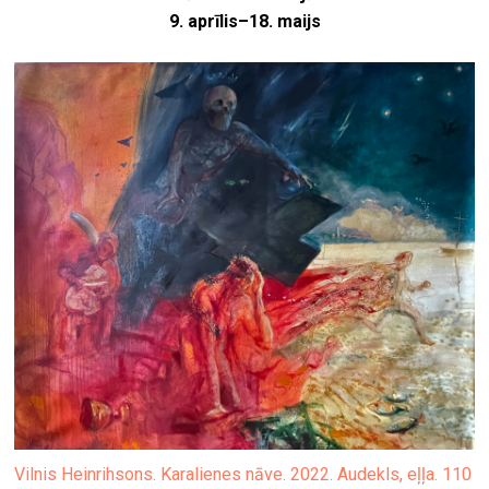
9. aprīlis–18. maijs
Vilnis Heinrihsons. Karalienes nāve. 2022. Audekls, eļļa. 110