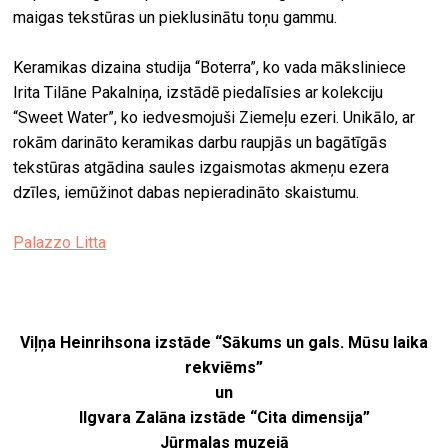
maigas tekstūras un pieklusinātu toņu gammu.
Keramikas dizaina studija “Boterra”, ko vada māksliniece
Irita Tilāne Pakalniņa, izstādē piedalīsies ar kolekciju
“Sweet Water”, ko iedvesmojuši Ziemeļu ezeri. Unikālo, ar
rokām darināto keramikas darbu raupjās un bagātīgās
tekstūras atgādina saules izgaismotas akmeņu ezera
dzīles, iemūžinot dabas nepieradināto skaistumu.
Palazzo Litta
Viļņa Heinrihsona izstāde “Sākums un gals. Mūsu laika
rekviēms”
un
Ilgvara Zalāna izstāde “Cita dimensija”
Jūrmalas muzejā