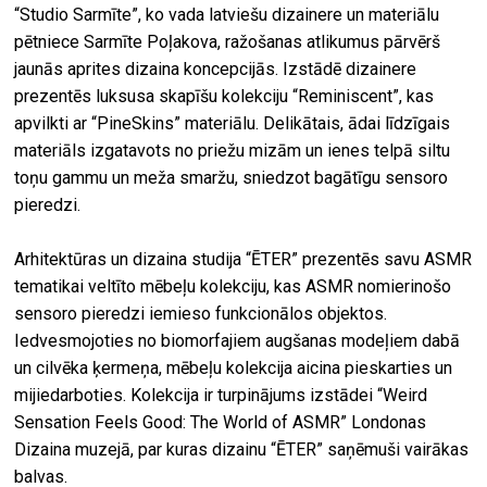
“Studio Sarmīte”, ko vada latviešu dizainere un materiālu
pētniece Sarmīte Poļakova, ražošanas atlikumus pārvērš
jaunās aprites dizaina koncepcijās. Izstādē dizainere
prezentēs luksusa skapīšu kolekciju “Reminiscent”, kas
apvilkti ar “PineSkins” materiālu. Delikātais, ādai līdzīgais
materiāls izgatavots no priežu mizām un ienes telpā siltu
toņu gammu un meža smaržu, sniedzot bagātīgu sensoro
pieredzi.
Arhitektūras un dizaina studija “ĒTER” prezentēs savu ASMR
tematikai veltīto mēbeļu kolekciju, kas ASMR nomierinošo
sensoro pieredzi iemieso funkcionālos objektos.
Iedvesmojoties no biomorfajiem augšanas modeļiem dabā
un cilvēka ķermeņa, mēbeļu kolekcija aicina pieskarties un
mijiedarboties. Kolekcija ir turpinājums izstādei “Weird
Sensation Feels Good: The World of ASMR” Londonas
Dizaina muzejā, par kuras dizainu “ĒTER” saņēmuši vairākas
balvas.