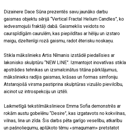
Dizainere Dace Sūna prezentēs savu jaunāko darbu
gaismas objektu sērijā “Vertical Fractal Helium Candles”, ko
iedvesmojuši fraktāļi dabā. Gaismeklis veidots no
caurspīdīgām caurulēm, kas piepildītas ar hēliju un izstaro
maigu, dzeltenīgi rozā gaismu, radot ēterisku noskaņu.
Stikla mākslinieks Artis Nīmanis izstādē piedalīsies ar
lakonisko skulptūru “NEW LINE”. Izmantojot inovatīvas stikla
apstrādes tehnikas un izsmalcinātus titāna pārklājumus,
mākslinieks radījis gaismas, krāsas un formas simfoniju.
Atstarojošā virsma pastiprina skulptūras vizuālo pievilcību,
aicinot uz introspekciju un iztēli.
Laikmetīgā tekstilmāksliniece Emma Sofia demonstrēs ar
rokām austu gobelēnu “Desire”, kas izgatavots no kokvilnas,
vilnas, lina un zīda. Šis darbs pēta garīgo veselību, atkarību
un pašnoliegumu, aplūkoto tēmu «smagumam» pretstatot