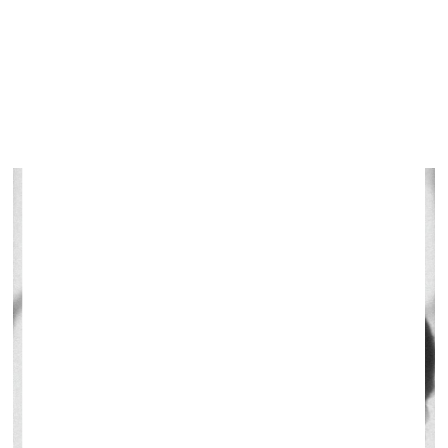
audzēkņu
Līvas Spulašas un Ievas Nevedomskas pirmā
kopizstāde “Meža dziļoknī”
Liepājas Mūzikas, mākslas un dizaina vidusskolas
jaunbūvē
9.–30. aprīlis