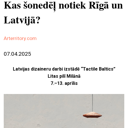
Kas šonedēļ notiek Rīgā un
ekrā
Latvijā?
spiri
by
arte
Arterritory.com
gale
ener
07.04.2025
arte
izde
Latvijas dizaineru darbi izstādē “Tactile Baltics”
Litas pilī Milānā
par
7.–13. aprīlis
mu
meklēt