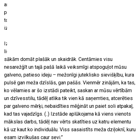
arvien mazāk. Tas bija brīdis, kad nāca apskaidrība par
pārspīlēti iecerēto apjomu un tā materializēšanu, kā arī par
to, cik patiesi grūti ir radīt radošus darbus jau ieplānotai
izstādei, nevis otrādi.”
Izstādes līdzautore Ieva Nevedomska papildina: “Pēc
lielajām pārvērtībām darba gaita sāka plūst nedaudz ātrāk,
sākām domāt plašāk un skaidrāk. Centāmies visu
nesarežģīt un tajā pašā laikā veiksmīgi atspoguļot mūsu
galveno, patieso ideju – mežonīgi juteklisko sievišķību, kura
pulsē gan meža dzīslās, gan pašās. Vienmēr zinājām, ka tas,
ko vēlamies ar šo izstādi pateikt, saskan ar mūsu vērtībām
un dzīvesstilu, tādēļ atlika tik vien kā saņemties, atcerēties
par galveno mērķi, nebaidīties mēģināt un paiet soli atpakaļ,
kad tas vajadzīgs. (..) Izstāde aplūkojama kā viens vienots
mākslas darbs, tādēļ nav vērts skatīties uz katru elementu
kā uz kaut ko individuālu. Viss sasaistīts meža dziļoknī, kuru
esam izvilkušas caur sevi.”