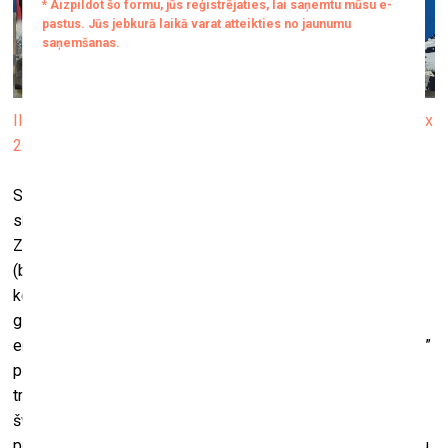
Ilgvars Zalāns. Sveiciens saulei. 2025. Audekls, akrils. 200 x
200 cm
Savukārt, Ilgvara Zalāna izstāde “Cita dimensija” uzrunā ar
skaidri nolasāmo gleznotprieku un brīvības garšu. Ilgvara
Zalāna māksla šobrīd ir klasiska ekspresīvā abstrakcija
(bieži izmantojot arī dabā un ceļojumos skatītās
kompozīcijas un ritmus), kurā mazāk eksponējas izsvērtu
glezniecisku laukumu kārtojums; tā vairāk ir acumirkļa
emocionālo noskaņu paušana ar līniju ritmu un “raksturakstu”
palīdzību, tā ir arī paļaušanās uz paša temperamentīgo
triepienu. Klāt nākuši dažādu faktūru (pilinājumi, tecinājumi,
švīkojumi u.c.) kārtojumi. Ir sasniegta augsta veiklības un
profesionālisma pakāpe, kas kopā ar mažoro un košo krāsu