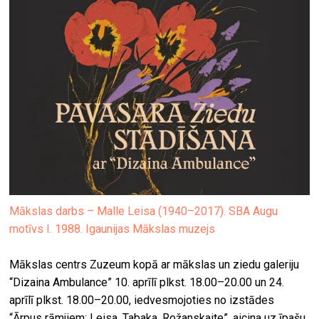
Mākslas darbs – Malle Leisa (1940–2017). SBA Augu
motīvs I. 1988. Igaunijas Mākslas muzejs
Mākslas centrs Zuzeum kopā ar mākslas un ziedu galeriju
“Dizaina Ambulance” 10. aprīlī plkst. 18.00–20.00 un 24.
aprīlī plkst. 18.00–20.00, iedvesmojoties no izstādes
“Ārpus rāmjiem: Leisa, Tabaka, Rožanskaite”, aicina uz īpašu