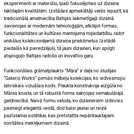
eksperimenti ar materiālu, īpaši fokusējoties uz dizaina
taktilajām kvalitātēm. Izstādes apmeklētāji varēs iepazīt, kā
tradicionālā amatniecība Baltijas laikmetīgajā dizainā
savienojas ar modernām tehnoloģijām, atklājot formas,
funkcionalitātes un kultūras mantojuma mijiedarbību, radot
unikālus kolekcionējamā dizaina priekšmetus Izstādē
piedalās kā pieredzējuši, tā jauni dizaineri, kuri spilgti
atspoguļo Baltijas radošo un inovatīvo garu.
Funkcionālais grāmatplaukts “Māra” ir daļa no studijas
“Gateris Works” pirmās mēbeļu kolekcijas, ko iedvesmojis
latviskais vizuālais kods. Plaukta konstrukcija aizgūta no
Māras krusta, un tā robustā forma sakņojas vernakulārajā
galdniecībā. Naivā formu valoda, ko dizaineriem izdevies
pasniegt elegantā veidā, dod balsi jaunai un reizē
pazīstamai estētikai, kas pretstatīta nepārtrauktajiem
novitātes meklējumiem dizainā.