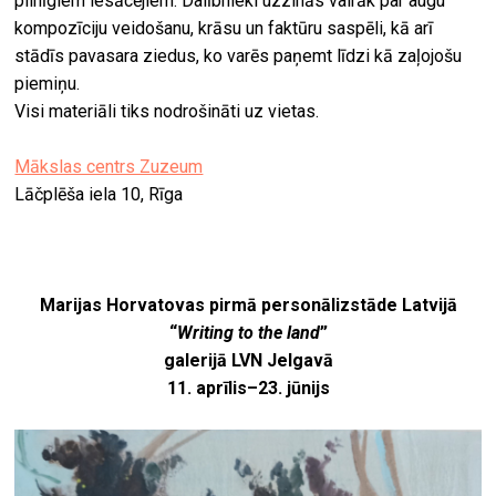
pilnīgiem iesācējiem. Dalībnieki uzzinās vairāk par augu
kompozīciju veidošanu, krāsu un faktūru saspēli, kā arī
stādīs pavasara ziedus, ko varēs paņemt līdzi kā zaļojošu
piemiņu.
Visi materiāli tiks nodrošināti uz vietas.
Mākslas centrs Zuzeum
Lāčplēša iela 10, Rīga
Marijas Horvatovas pirmā personālizstāde Latvijā
“
Writing to the land
”
galerijā LVN Jelgavā
11. aprīlis–23. jūnijs