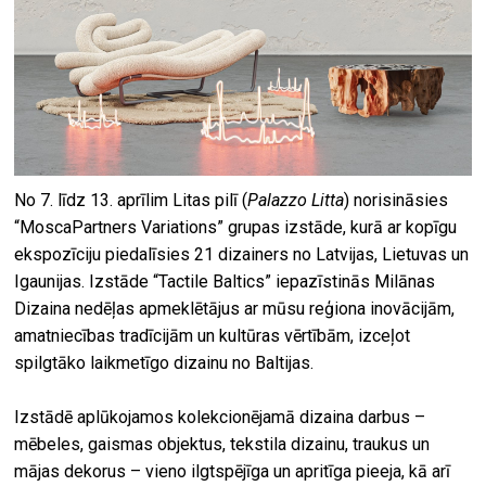
No 7. līdz 13. aprīlim Litas pilī (
Palazzo Litta
) norisināsies
“MoscaPartners Variations” grupas izstāde, kurā ar kopīgu
ekspozīciju piedalīsies 21 dizainers no Latvijas, Lietuvas un
Igaunijas. Izstāde “Tactile Baltics” iepazīstinās Milānas
Dizaina nedēļas apmeklētājus ar mūsu reģiona inovācijām,
amatniecības tradīcijām un kultūras vērtībām, izceļot
spilgtāko laikmetīgo dizainu no Baltijas.
Izstādē aplūkojamos kolekcionējamā dizaina darbus –
mēbeles, gaismas objektus, tekstila dizainu, traukus un
mājas dekorus – vieno ilgtspējīga un apritīga pieeja, kā arī