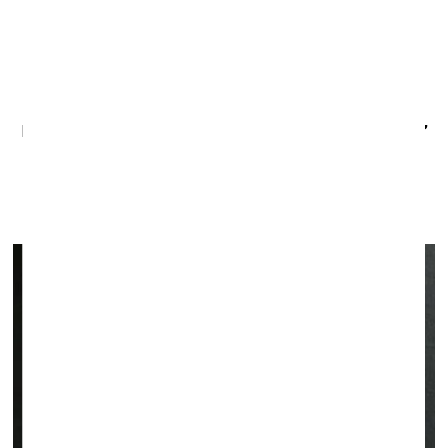
Dārtas Ceriņas lekcija “Režisore un aktrise: sieviešu
radošās partnerības ideja Latvijas kino”
Izstādes “Ārpus rāmjiem: Leisa, Tabaka, Rožanskaite”
publiskās programmas ietvaros
Mākslas centrā Zuzeum
9. aprīlī / plkst. 18.00–19.30