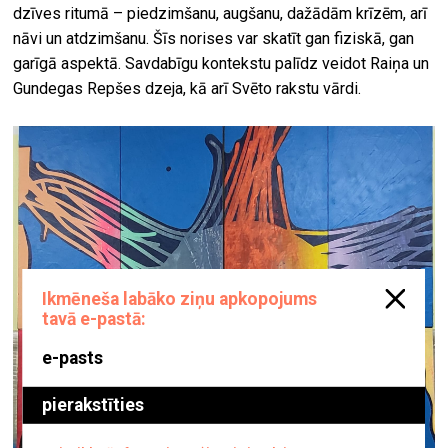
dzīves ritumā – piedzimšanu, augšanu, dažādām krīzēm, arī
nāvi un atdzimšanu. Šīs norises var skatīt gan fiziskā, gan
garīgā aspektā. Savdabīgu kontekstu palīdz veidot Raiņa un
Gundegas Repšes dzeja, kā arī Svēto rakstu vārdi.