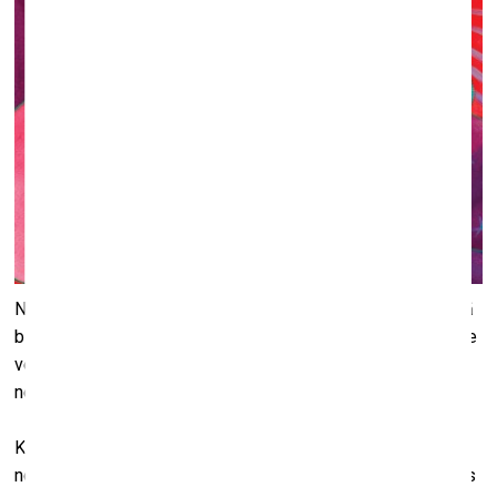
No 21. novembra līdz 2026. gada 12. aprīlim Modes muzejā
būs skatāma izstāde “Buduārs. Tas, par ko nerunā”. Izstāde
veltīta visprivātākajai no apģērba kārtām, ko parasti
nemēdza rādīt – ja nu vienīgi buduārā vai guļamistabā.
Kas īsti notika aiz buduāru durvīm? Un ko dāmas vilka zem
noslēpumaini šalcošajām un čaukstošajām zīda kleitām, kas