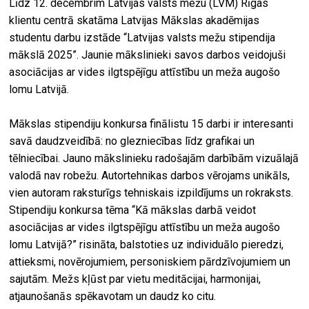
Līdz 12. decembrim Latvijas valsts mežu (LVM) Rīgas
klientu centrā skatāma Latvijas Mākslas akadēmijas
studentu darbu izstāde “Latvijas valsts mežu stipendija
mākslā 2025”. Jaunie mākslinieki savos darbos veidojuši
asociācijas ar vides ilgtspējīgu attīstību un meža augošo
lomu Latvijā.
Mākslas stipendiju konkursa finālistu 15 darbi ir interesanti
savā daudzveidībā: no glezniecības līdz grafikai un
tēlniecībai. Jauno mākslinieku radošajām darbībām vizuālajā
valodā nav robežu. Autortehnikas darbos vērojams unikāls,
vien autoram raksturīgs tehniskais izpildījums un rokraksts.
Stipendiju konkursa tēma “Kā mākslas darbā veidot
asociācijas ar vides ilgtspējīgu attīstību un meža augošo
lomu Latvijā?” risināta, balstoties uz individuālo pieredzi,
attieksmi, novērojumiem, personiskiem pārdzīvojumiem un
sajutām. Mežs kļūst par vietu meditācijai, harmonijai,
atjaunošanās spēkavotam un daudz ko citu.