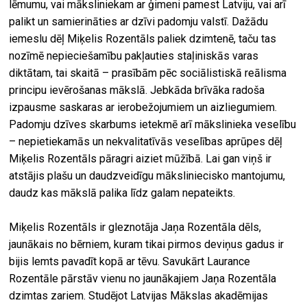
lēmumu, vai māksliniekam ar ģimeni pamest Latviju, vai arī
palikt un samierināties ar dzīvi padomju valstī. Dažādu
iemeslu dēļ Miķelis Rozentāls paliek dzimtenē, taču tas
nozīmē nepieciešamību pakļauties staļiniskās varas
diktātam, tai skaitā – prasībām pēc sociālistiskā reālisma
principu ievērošanas mākslā. Jebkāda brīvāka radoša
izpausme saskaras ar ierobežojumiem un aizliegumiem.
Padomju dzīves skarbums ietekmē arī mākslinieka veselību
– nepietiekamās un nekvalitatīvās veselības aprūpes dēļ
Miķelis Rozentāls pāragri aiziet mūžībā. Lai gan viņš ir
atstājis plašu un daudzveidīgu māksliniecisko mantojumu,
daudz kas mākslā palika līdz galam nepateikts.
Miķelis Rozentāls ir gleznotāja Jaņa Rozentāla dēls,
jaunākais no bērniem, kuram tikai pirmos deviņus gadus ir
bijis lemts pavadīt kopā ar tēvu. Savukārt Laurance
Rozentāle pārstāv vienu no jaunākajiem Jaņa Rozentāla
dzimtas zariem. Studējot Latvijas Mākslas akadēmijas