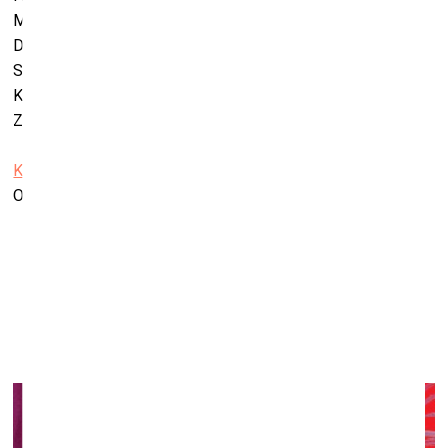
Māliņa, MAREUNROL'S, Katrīna Neiburga, Andra Neiburga,
Dainis Pundurs, Pauls Rietums, SkujaBraden, Džemma
Skulme, Ansis Starks, Večella Varslavāne, Indulis Zariņš,
Kristaps Zariņš, Kaspars Zariņš, Vija Zariņa, Paula Zariņa -
Zēmane.
Kultūrtelpa
Ola Foundation
Ogļu iela 12A, Rīga
Izstāde “Buduārs. Tas, par ko nerunā”
Modes muzejā
21. novembris, 2025–12. aprīlis, 2026