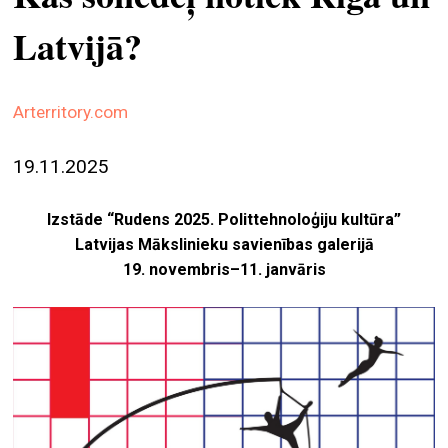
ekrā
Latvijā?
spiri
by
arte
Arterritory.com
gale
19.11.2025
ener
arte
Izstāde “Rudens 2025. Polittehnoloģiju kultūra”
izde
Latvijas Mākslinieku savienības galerijā
19. novembris–11. janvāris
par
mu
meklēt