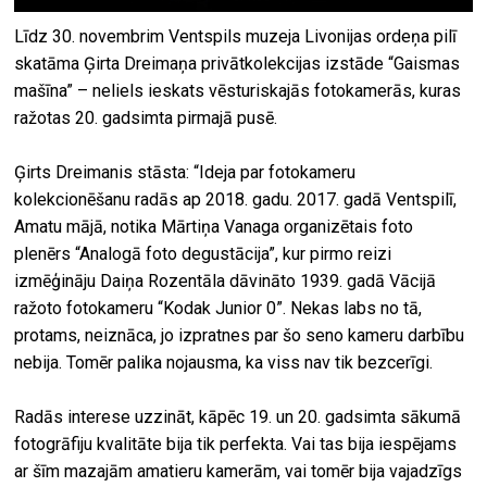
Līdz 30. novembrim Ventspils muzeja Livonijas ordeņa pilī
skatāma Ģirta Dreimaņa privātkolekcijas izstāde “Gaismas
mašīna” – neliels ieskats vēsturiskajās fotokamerās, kuras
ražotas 20. gadsimta pirmajā pusē.
Ģirts Dreimanis stāsta: “Ideja par fotokameru
kolekcionēšanu radās ap 2018. gadu. 2017. gadā Ventspilī,
Amatu mājā, notika Mārtiņa Vanaga organizētais foto
plenērs “Analogā foto degustācija”, kur pirmo reizi
izmēģināju Daiņa Rozentāla dāvināto 1939. gadā Vācijā
ražoto fotokameru “Kodak Junior 0”. Nekas labs no tā,
protams, neiznāca, jo izpratnes par šo seno kameru darbību
nebija. Tomēr palika nojausma, ka viss nav tik bezcerīgi.
Radās interese uzzināt, kāpēc 19. un 20. gadsimta sākumā
fotogrāfiju kvalitāte bija tik perfekta. Vai tas bija iespējams
ar šīm mazajām amatieru kamerām, vai tomēr bija vajadzīgs