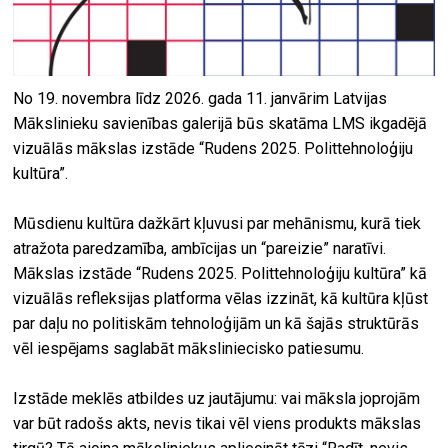
No 19. novembra līdz 2026. gada 11. janvārim Latvijas
Mākslinieku savienības galerijā būs skatāma LMS ikgadējā
vizuālās mākslas izstāde “Rudens 2025. Polittehnoloģiju
kultūra”.
Mūsdienu kultūra dažkārt kļuvusi par mehānismu, kurā tiek
atražota paredzamība, ambīcijas un “pareizie” naratīvi.
Mākslas izstāde “Rudens 2025. Polittehnoloģiju kultūra” kā
vizuālās refleksijas platforma vēlas izzināt, kā kultūra kļūst
par daļu no politiskām tehnoloģijām un kā šajās struktūrās
vēl iespējams saglabāt māksliniecisko patiesumu.
Izstāde meklēs atbildes uz jautājumu: vai māksla joprojām
var būt radošs akts, nevis tikai vēl viens produkts mākslas