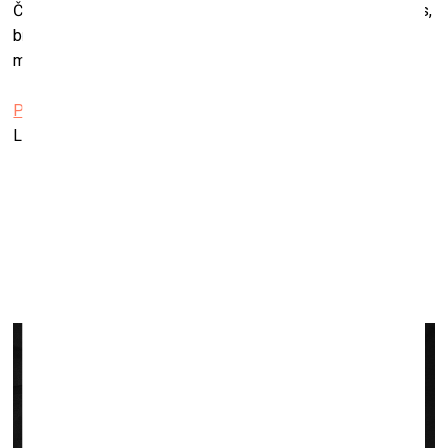
Čikāgā. Zīmējumi, kas skatāmi šajā izstādē, tapuši vilcienos,
braucot uz darbu un no tā, kā arī pie rakstāmgalda nakts
maiņās.
Pasaules latviešu mākslas centrs
Lielā skolas iela 6, Cēsis
Veronika Geida fotoizstāde “(pa)liekas”
Kultūras telpā “RAA”
līdz 22. novembrim