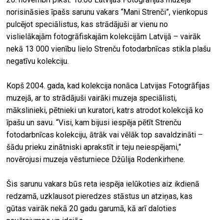
norisināsies īpašs sarunu vakars “Mani Strenči”, vienkopus
pulcējot speciālistus, kas strādājuši ar vienu no
vislielākajām fotogrāfiskajām kolekcijām Latvijā – vairāk
nekā 13 000 vienību lielo Strenču fotodarbnīcas stikla plašu
negatīvu kolekciju.
Kopš 2004. gada, kad kolekcija nonāca Latvijas Fotogrāfijas
muzejā, ar to strādājuši vairāki muzeja speciālisti,
mākslinieki, pētnieki un kuratori, katrs atrodot kolekcijā ko
īpašu un savu. “Visi, kam bijusi iespēja pētīt Strenču
fotodarbnīcas kolekciju, ātrāk vai vēlāk top savaldzināti –
šādu prieku zinātniski aprakstīt ir teju neiespējami,”
novērojusi muzeja vēsturniece Džūlija Rodenkirhene.
Šis sarunu vakars būs reta iespēja ielūkoties aiz ikdienā
redzamā, uzklausot pieredzes stāstus un atziņas, kas
gūtas vairāk nekā 20 gadu garumā, kā arī daloties