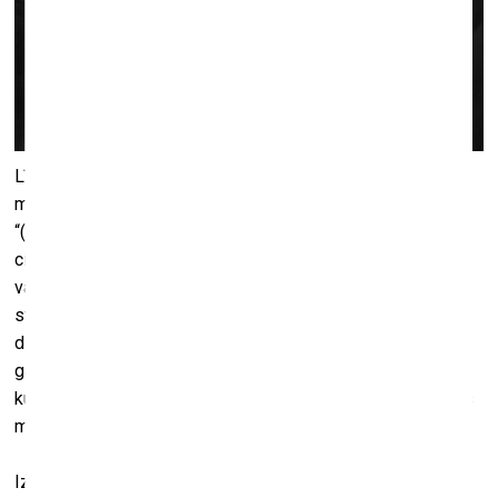
Līdz 22. novembrim kultūras telpā “RAA” būs skatāma
mākslinieces Veronikas Geidas fotogrāfiju izstāde
“(pa)liekas”, kas ir autores personisks stāsts par atmiņu un
cilvēka iekšējo pasauli. Abstraktās un sirreālās fotogrāfijas
valodā Veronika pēta robežu starp redzamo un izjūtamo,
starp to, kas paliek, un to, kas izzūd. Darbi atklāj atmiņu kā
dzīvu un mainīgu pieredzi, kas vienlaikus ir gan personiska,
gan universāla. Izstāde aicina uz atmiņu un izjūtu dialogu,
kur simboli kļūst par emocionālu atspulgu un introspekcijas
mediju.
Izstāde tapusi kā daļa no autores kvalifikācijas darba