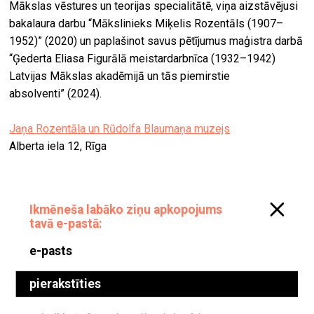
Mākslas vēstures un teorijas specialitātē, viņa aizstāvējusi
bakalaura darbu “Mākslinieks Miķelis Rozentāls (1907–
1952)” (2020) un paplašinot savus pētījumus maģistra darbā
“Ģederta Eliasa Figurālā meistardarbnīca (1932–1942)
Latvijas Mākslas akadēmijā un tās piemirstie
absolventi” (2024).
Jaņa Rozentāla un Rūdolfa Blaumaņa muzejs
Alberta iela 12, Rīga
Izstāde “Pirmavoti”
Kultūrtelpā
Ola Foundation
21. novembris, 2025–14. marts, 2026