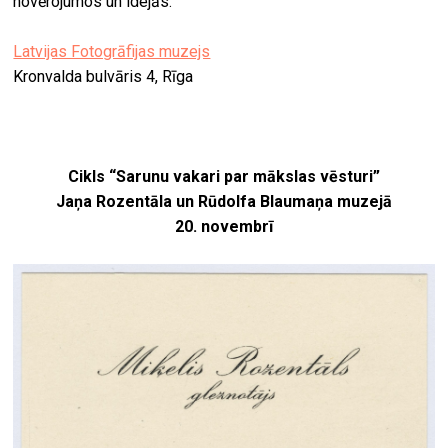
novērojumos un idejās.
Latvijas Fotogrāfijas muzejs
Kronvalda bulvāris 4, Rīga
Cikls “Sarunu vakari par mākslas vēsturi”
Jaņa Rozentāla un Rūdolfa Blaumaņa muzejā
20. novembrī