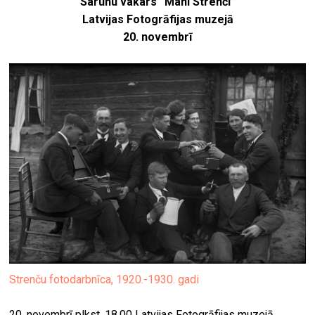
Sarunu vakars “Mani Strenči”
Latvijas Fotogrāfijas muzejā
20. novembrī
Strenču fotodarbnīca, 1920.-1930. gadi
20. novembrī plkst. 18.00 Latvijas Fotogrāfijas muzejā