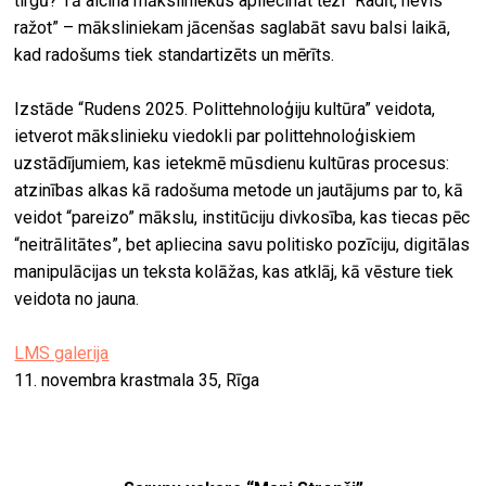
tirgū? Tā aicina māksliniekus apliecināt tēzi “Radīt, nevis
ražot” – māksliniekam jācenšas saglabāt savu balsi laikā,
kad radošums tiek standartizēts un mērīts.
Izstāde “Rudens 2025. Polittehnoloģiju kultūra” veidota,
ietverot mākslinieku viedokli par polittehnoloģiskiem
uzstādījumiem, kas ietekmē mūsdienu kultūras procesus:
atzinības alkas kā radošuma metode un jautājums par to, kā
veidot “pareizo” mākslu, institūciju divkosība, kas tiecas pēc
“neitrālitātes”, bet apliecina savu politisko pozīciju, digitālas
manipulācijas un teksta kolāžas, kas atklāj, kā vēsture tiek
veidota no jauna.
LMS galerija
11. novembra krastmala 35, Rīga