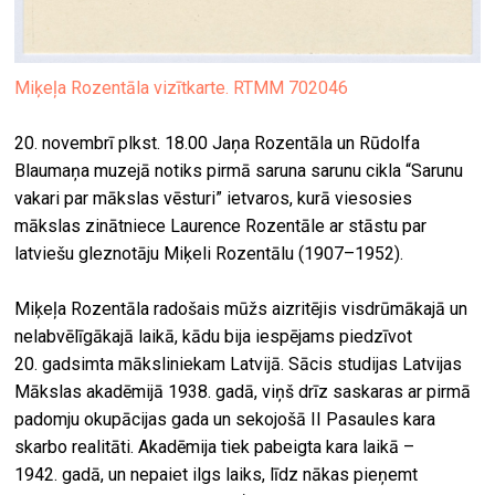
Miķeļa Rozentāla vizītkarte. RTMM 702046
20. novembrī plkst. 18.00 Jaņa Rozentāla un Rūdolfa
Blaumaņa muzejā notiks pirmā saruna sarunu cikla “Sarunu
vakari par mākslas vēsturi” ietvaros, kurā viesosies
mākslas zinātniece Laurence Rozentāle ar stāstu par
latviešu gleznotāju Miķeli Rozentālu (1907–1952).
Miķeļa Rozentāla radošais mūžs aizritējis visdrūmākajā un
nelabvēlīgākajā laikā, kādu bija iespējams piedzīvot
20. gadsimta māksliniekam Latvijā. Sācis studijas Latvijas
Mākslas akadēmijā 1938. gadā, viņš drīz saskaras ar pirmā
padomju okupācijas gada un sekojošā II Pasaules kara
skarbo realitāti. Akadēmija tiek pabeigta kara laikā –
1942. gadā, un nepaiet ilgs laiks, līdz nākas pieņemt