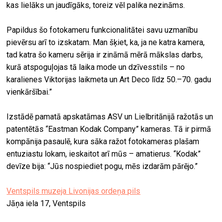
kas lielāks un jaudīgāks, toreiz vēl palika nezināms.
Papildus šo fotokameru funkcionalitātei savu uzmanību
pievērsu arī to izskatam. Man šķiet, ka, ja ne katra kamera,
tad katra šo kameru sērija ir zināmā mērā mākslas darbs,
kurā atspoguļojas tā laika mode un dzīvesstils – no
karalienes Viktorijas laikmeta un Art Deco līdz 50.–70. gadu
vienkāršībai.”
Izstādē pamatā apskatāmas ASV un Lielbritānijā ražotās un
patentētās “Eastman Kodak Company” kameras. Tā ir pirmā
kompānija pasaulē, kura sāka ražot fotokameras plašam
entuziastu lokam, ieskaitot arī mūs – amatierus. “Kodak”
devīze bija: “Jūs nospiediet pogu, mēs izdarām pārējo.”
Ventspils muzeja Livonijas ordeņa pils
Jāņa iela 17, Ventspils