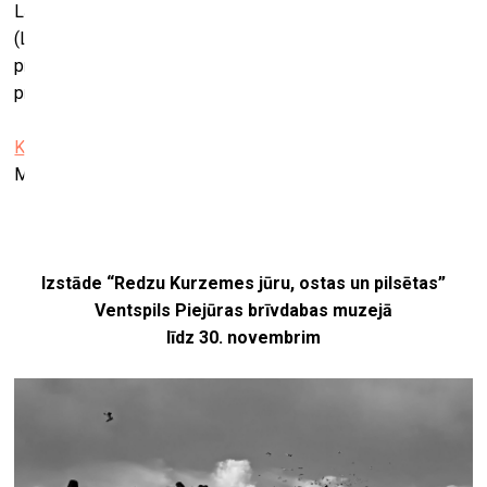
Latvijas Kultūras akadēmijas Latvijas Kultūras koledžas
(LKA LKK) īsā cikla programmā “Kultūras un mākslas
procesu organizēšana” ar specializāciju foto un video
producēšanā.
Kultūras telpa RAA
Matīsa iela 8, Rīga
Izstāde “Redzu Kurzemes jūru, ostas un pilsētas”
Ventspils Piejūras brīvdabas muzejā
līdz 30. novembrim