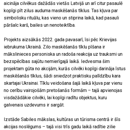
aicināja cilvēkus dažādās vietās Latvijā un arī citur pasaulē
kopīgi pīt zilus auduma maskēšanās tīklus. Tas kļuva par
simbolisku rituālu, kas vieno un stiprina laikā, kad pasauli
pāršalc karš, bailes un nenoteiktība.
Projekts aizsākās 2022. gada pavasarī, īsi pēc Krievijas
iebrukuma Ukrainā. Zilo maskēšanās tīklu pīšana ir
mākslinieces personiska un radoša reakcija uz trauksmi un
bezspēcības sajūtu nemierīgajā laikā. Iedvesma šim
projektam gūta no akcijām, kurās cilvēki kopīgi darināja īstus
maskēšanās tīklus, šādi sniedzot praktisku palīdzību kara
skartajai Ukrainai. Tīklu veidošana šajā laikā kļuva par vienu
no cerību vairojošām pretošanās formām – tajā apvienojas
visdažādākie cilvēki, lai kopīgi radītu objektus, kuru
galvenais uzdevums ir sargāt.
Izstāde Sabiles mākslas, kultūras un tūrisma centrā ir šīs
akcijas noslēgums – tajā visi trīs gadu laikā radītie zilie