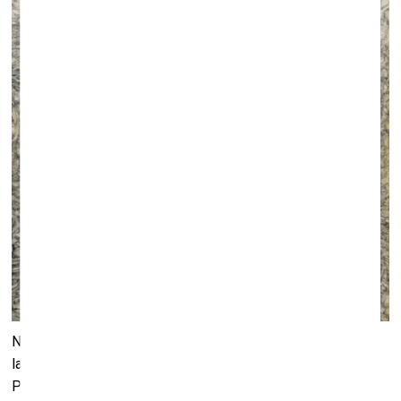
No 22. novembra līdz 2026. gada 22. jūnijam Pasaules
latviešu mākslas centra Sīpoliņa galerijā būs skatāma
Pētera Kārkliņa darbu izstāde “Pilošā zemapziņa: Pētera