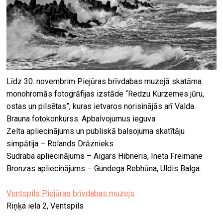
Līdz 30. novembrim Piejūras brīvdabas muzejā skatāma
monohromās fotogrāfijas izstāde “Redzu Kurzemes jūru,
ostas un pilsētas”, kuras ietvaros norisinājās arī Valda
Brauna fotokonkurss. Apbalvojumus ieguva:
Zelta apliecinājums un publiskā balsojuma skatītāju
simpātija – Rolands Drāznieks
Sudraba apliecinājums – Aigars Hibneris, Ineta Freimane
Bronzas apliecinājums – Gundega Rebhūna, Uldis Balga.
Ventspils Piejūras brīvdabas muzejs
Riņķa iela 2, Ventspils