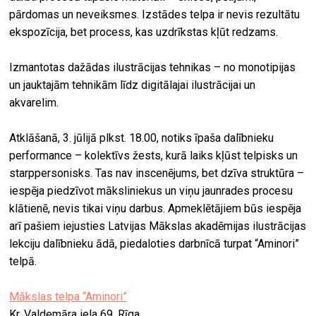
pārdomas un neveiksmes. Izstādes telpa ir nevis rezultātu
ekspozīcija, bet process, kas uzdrīkstas kļūt redzams.
Izmantotas dažādas ilustrācijas tehnikas – no monotipijas
un jauktajām tehnikām līdz digitālajai ilustrācijai un
akvarelim.
Atklāšanā, 3. jūlijā plkst. 18.00, notiks īpaša dalībnieku
performance – kolektīvs žests, kurā laiks kļūst telpisks un
starppersonisks. Tas nav inscenējums, bet dzīva struktūra –
iespēja piedzīvot māksliniekus un viņu jaunrades procesu
klātienē, nevis tikai viņu darbus. Apmeklētājiem būs iespēja
arī pašiem iejusties Latvijas Mākslas akadēmijas ilustrācijas
lekciju dalībnieku ādā, piedaloties darbnīcā turpat “Aminori”
telpā.
Mākslas telpa “Aminori”
Kr. Valdemāra iela 69, Rīga