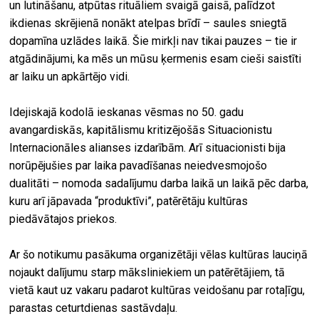
un lutināšanu, atpūtas rituāliem svaigā gaisā, palīdzot
ikdienas skrējienā nonākt atelpas brīdī – saules sniegtā
dopamīna uzlādes laikā. Šie mirkļi nav tikai pauzes – tie ir
atgādinājumi, ka mēs un mūsu ķermenis esam cieši saistīti
ar laiku un apkārtējo vidi.
Idejiskajā kodolā ieskanas vēsmas no 50. gadu
avangardiskās, kapitālismu kritizējošās Situacionistu
Internacionāles alianses izdarībām. Arī situacionisti bija
norūpējušies par laika pavadīšanas neiedvesmojošo
dualitāti – nomoda sadalījumu darba laikā un laikā pēc darba,
kuru arī jāpavada “produktīvi”, patērētāju kultūras
piedāvātajos priekos.
Ar šo notikumu pasākuma organizētāji vēlas kultūras lauciņā
nojaukt dalījumu starp māksliniekiem un patērētājiem, tā
vietā kaut uz vakaru padarot kultūras veidošanu par rotaļīgu,
parastas ceturtdienas sastāvdaļu.