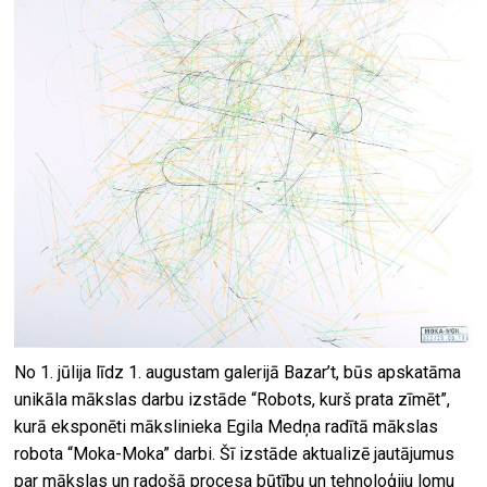
No 1. jūlija līdz 1. augustam galerijā Bazar’t, būs apskatāma
unikāla mākslas darbu izstāde “Robots, kurš prata zīmēt”,
kurā eksponēti mākslinieka Egila Medņa radītā mākslas
robota “Moka-Moka” darbi. Šī izstāde aktualizē jautājumus
par mākslas un radošā procesa būtību un tehnoloģiju lomu