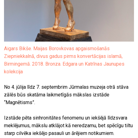
Aigars Bikše. Maijas Borovkovas apgaismošanās
Ziepniekkalnā, divus gadus pirms konvertācijas islamā,
Birmingemā. 2018. Bronza. Edgara un Katrīnas Jaunupes
kolekcija
No 4. jūlija līdz 7. septembrim Jūrmalas muzeja otrā stāva
zālēs būs skatāma laikmetīgās mākslas izstāde
“Magnētisms”.
Izstāde pēta sinhronitātes fenomenu un iekšējā līdzsvara
meklējumus, mākslu atklājot kā neredzamu, bet spēcīgu tiltu
starp cilvēka iekšējo pasauli un ārējiem notikumiem.