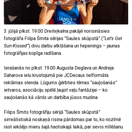
3. jūlijā plkst. 19.00 Dreiliņkalna pakājē norisināsies
fotogrāfa Filipa Šmita sērijas “Saules skūpstā” (
“Let’s Get
Sun-Kissed”
) divu darbu atklāšana un hepenings – jaunas
fotogrāfijas kopīga radīšana.
Ierašanās no plkst. 19.00 Augusta Deglava un Andreja
Saharova ielu krustojumā pie JCDecaux lielformāta
reklāmas stenda. Lūgums ģērbties tēmas “sauļošanās”
ietvaros, asociāciju spēlē ļaujot vaļu fantāzijai – ko
sauļošanās kā vārds un darbība jūsos mudina.
Filips Šmits fotogrāfiju sērijā “Saules skūpstā”
sirreālistiskā noskaņā risina pārdomas par to, ko nozīmē
rast iekšējo mieru šajā haotiskajā laikā, par sevis mīlēšanu