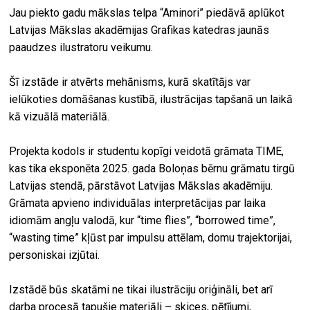
Jau piekto gadu mākslas telpa “Aminori” piedāvā aplūkot
Latvijas Mākslas akadēmijas Grafikas katedras jaunās
paaudzes ilustratoru veikumu.
Šī izstāde ir atvērts mehānisms, kurā skatītājs var
ielūkoties domāšanas kustībā, ilustrācijas tapšanā un laikā
kā vizuālā materiālā.
Projekta kodols ir studentu kopīgi veidotā grāmata TIME,
kas tika eksponēta 2025. gada Boloņas bērnu grāmatu tirgū
Latvijas stendā, pārstāvot Latvijas Mākslas akadēmiju.
Grāmata apvieno individuālas interpretācijas par laika
idiomām angļu valodā, kur “time flies”, “borrowed time”,
“wasting time” kļūst par impulsu attēlam, domu trajektorijai,
personiskai izjūtai.
Izstādē būs skatāmi ne tikai ilustrāciju oriģināli, bet arī
darba procesā tapušie materiāli – skices, pētījumi,