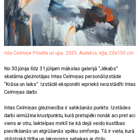
Inta Celmiņa Pilsēta un upe. 2025. Audekls, eļļa, 20x150 cm
No 30.jūnija līdz 31.jūlijam mākslas galerijā “Jēkabs”
skatāma gleznotājas Intas Celmiņas personālizstāde
“Krāsa un laiks”. Izstādē eksponēti iepriekš neizstādīti Intas
Celmiņas darbi.
Intas Celmiņas glezniecība ir satikšanās punkts. Izstādes
darbi iemūžina krustpunktu, kurā pretspēki nonāk aci pret aci
viens ar otru; laiktelpas mirklī tie kā dejā veido kustības
pievilkšanās un atgrūšanās spēku simfoniju. Tā ir vieta, kurā
stilistiskā tīrība un lakonisms satiekas ar dziļu