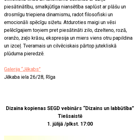
piesātinātību, smalkjūtīga niansētība saplūst ar plāšu un
drosmīgu triepiena dinamismu, radot filosofiski un
emocionāli spēcīgu sižetu. Atduroties maigi un vēsi
pelēcīgajiem toņiem pret piesātināti zilo, dzelteno, rozā,
oranžo, zaļo krāsu, ekspresija un miers viens otru papildina
un izceļ. Tveramais un cilvēciskais pārtop jutekliskā
plūduma pieredzē.
Galerija “Jēkabs”
Jēkaba iela 26/28, Rīga
Dizaina kopienas
SEGD vebinārs “Dizains un labbūtība”
Tiešsaistē
1. jūlijā /plkst. 17:00