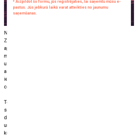
No 3. jūlija līdz 23. augustam galerijā RIXC būs skatāma
Zanes Zelmenes personālizstāde “Pasaules
apstādināšanas tehnikas”. Izstāde piedāvā unikālu
mākslas, zinātnes un tehnoloģiju saplūsmi, pētot cilvēka
uztveres spēju radikāli mainīt realitātes pieredzi. Projekts
aicina apmeklētājus piedzīvot īpašu apziņas stāvokli, kurā
ierastā pasaules uztvere tiek apzināti pārtraukta, paverot
ceļu uz jaunu pieredzes dimensiju.
Telpas centrā izvietotais portāls ir video projekcija, kas
simbolizē pāreju no ierastās realitātes uz
daudzdimensionālu telpas un laika struktūru. Šajā sirreālajā
un intriģējošajā ainavā skatītājs sastop sapņainas vides un
kustīgas fraktālās struktūras, kas izaicina ierasto uztveres