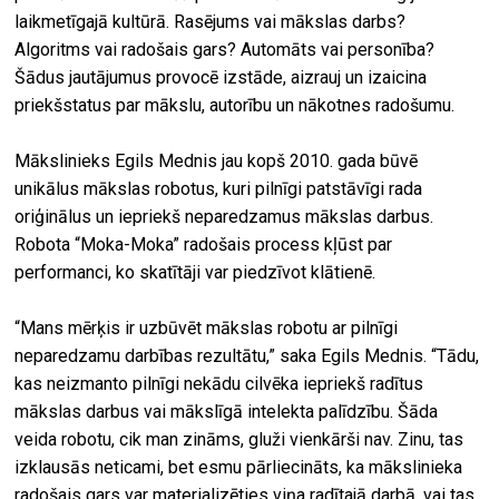
laikmetīgajā kultūrā. Rasējums vai mākslas darbs?
Algoritms vai radošais gars? Automāts vai personība?
Šādus jautājumus provocē izstāde, aizrauj un izaicina
priekšstatus par mākslu, autorību un nākotnes radošumu.
Mākslinieks Egils Mednis jau kopš 2010. gada būvē
unikālus mākslas robotus, kuri pilnīgi patstāvīgi rada
oriģinālus un iepriekš neparedzamus mākslas darbus.
Robota “Moka-Moka” radošais process kļūst par
performanci, ko skatītāji var piedzīvot klātienē.
“Mans mērķis ir uzbūvēt mākslas robotu ar pilnīgi
neparedzamu darbības rezultātu,” saka Egils Mednis. “Tādu,
kas neizmanto pilnīgi nekādu cilvēka iepriekš radītus
mākslas darbus vai mākslīgā intelekta palīdzību. Šāda
veida robotu, cik man zināms, gluži vienkārši nav. Zinu, tas
izklausās neticami, bet esmu pārliecināts, ka mākslinieka
radošais gars var materializēties viņa radītajā darbā, vai tas