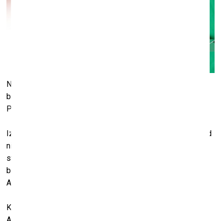
No 3. jūlija līdz 6. augustam VV Foundation PAiR rezidencē
būs skatāma Amandas Ziemeles personālizstāde “ŠĪ
PASAULE un CITAS PASAULES ARĪ”.
Izstāde ir daļa no Latvijas paviljona ekspozīcijas “O day and
night, but this is wondrous strange… and therefore as a
stranger give it welcome”, ko 2024. gadā 60. Venēcijas
biennāles starptautiskajā mākslas izstādē veidojusi
Amanda Ziemele (1990).
Kā saka kurators Ādams Budaks: “Šī izstāde pārpozicionē
Amandas Ziemeles skulpturālos un gleznieciskos darbus,