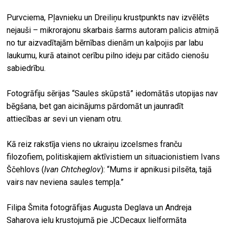
Purvciema, Pļavnieku un Dreiliņu krustpunkts nav izvēlēts
nejauši – mikrorajonu skarbais šarms autoram palicis atmiņā
no tur aizvadītajām bērnības dienām un kalpojis par labu
laukumu, kurā atainot cerību pilno ideju par citādo cienošu
sabiedrību.
Fotogrāfiju sērijas “Saules skūpstā” iedomātās utopijas nav
bēgšana, bet gan aicinājums pārdomāt un jaunradīt
attiecības ar sevi un vienam otru.
Kā reiz rakstīja viens no ukraiņu izcelsmes franču
filozofiem, politiskajiem aktīvistiem un situacionistiem Ivans
Ščehlovs (
Ivan Chtcheglov
): “Mums ir apnikusi pilsēta, tajā
vairs nav neviena saules tempļa.”
Filipa Šmita fotogrāfijas Augusta Deglava un Andreja
Saharova ielu krustojumā pie JCDecaux lielformāta