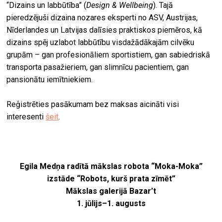
“Dizains un labbūtība” (
Design & Wellbeing
). Tajā
pieredzējuši dizaina nozares eksperti no ASV, Austrijas,
Nīderlandes un Latvijas dalīsies praktiskos piemēros, kā
dizains spēj uzlabot labbūtību visdažādākajām cilvēku
grupām – gan profesionāliem sportistiem, gan sabiedriskā
transporta pasažieriem, gan slimnīcu pacientiem, gan
pansionātu iemītniekiem.
Reģistrēties pasākumam bez maksas aicināti visi
interesenti
šeit
.
Egila Medņa
radītā mākslas robota
“
Moka-Moka
”
izstāde “Robots, kurš prata zīmēt”
Mākslas galerijā Bazar’t
1. jūlijs–1. augusts