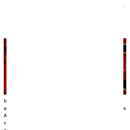
Ecēhiēla Resenite Alvaresa personālizstāde “Atbildes
formā”
Galerijā MASA
3.–27. jūlijs
No 3. līdz 27. jūlijam galerijā MASA būs skatāma
argentīniešu psihoanalītiķa un mākslinieka Ecēhiēla Resenite
Alvaresa personālizstāde “Atbildes formā”, kas veidota kā
vizuāls izpētes process par radīšanas aktu kā dialogu – ar