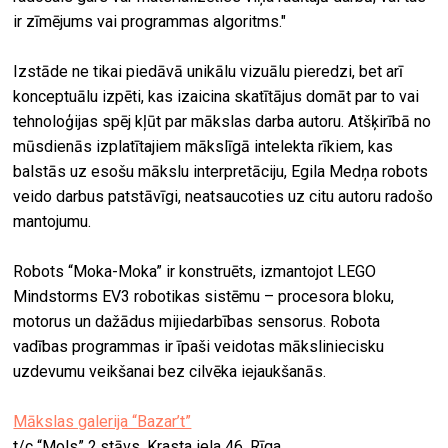
ir zīmējums vai programmas algoritms."
Izstāde ne tikai piedāvā unikālu vizuālu pieredzi, bet arī
konceptuālu izpēti, kas izaicina skatītājus domāt par to vai
tehnoloģijas spēj kļūt par mākslas darba autoru. Atšķirībā no
mūsdienās izplatītajiem mākslīgā intelekta rīkiem, kas
balstās uz esošu mākslu interpretāciju, Egila Medņa robots
veido darbus patstāvīgi, neatsaucoties uz citu autoru radošo
mantojumu.
Robots “Moka-Moka” ir konstruēts, izmantojot LEGO
Mindstorms EV3 robotikas sistēmu – procesora bloku,
motorus un dažādus mijiedarbības sensorus. Robota
vadības programmas ir īpaši veidotas māksliniecisku
uzdevumu veikšanai bez cilvēka iejaukšanās.
Mākslas galerija “Bazar’t”
t/c “Mols” 2.stāvs, Krasta iela 46, Rīga