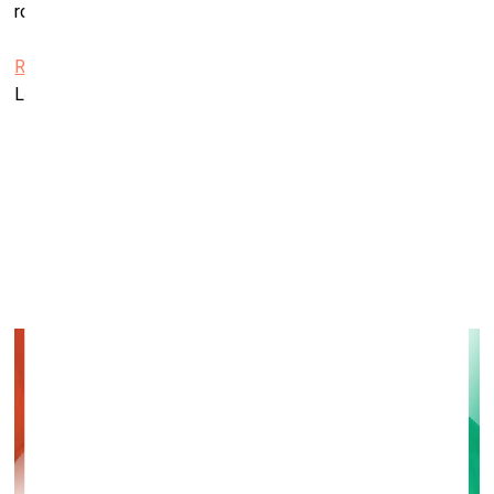
robežas.
RIXC galerija
Lenču iela 2, Rīga
Amandas Ziemeles personālizstāde “ŠĪ PASAULE un
CITAS PASAULES ARĪ”
VV Foundation PAiR rezidencē
3. jūlijs–6. augusts