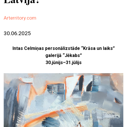
ekrā
spiri
Arterritory.com
by
arte
30.06.2025
gale
Intas Celmiņas personālizstāde “Krāsa un laiks”
ener
galerijā “Jēkabs”
arte
30.jūnijs–31.jūlijs
izde
par
mu
meklēt