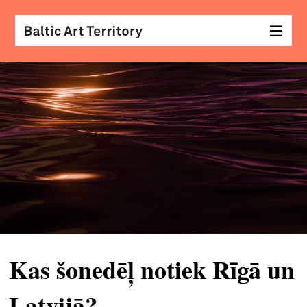
vizu
māk
sar
ar
kole
arhi
diza
&
Kas šonedēļ notiek Rīgā un
mod
skat
Latvijā?
&