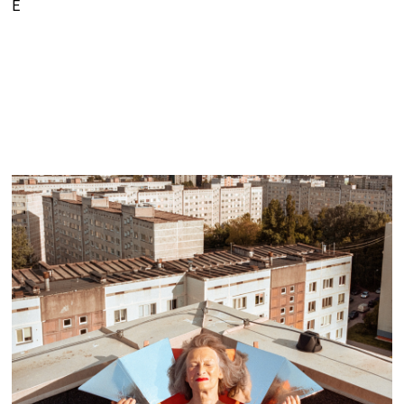
Elizabetes iela 67, Rīga
Filipa Šmita hepenings “Saules skūpstā”
Dreiliņkalnā
3. jūlijā / plkst. 19.00