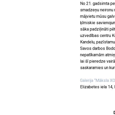
No 21. gadsimta per
smadzeņu neironu ra
mājvietu mūsu galv
ķīmiskie savienojum
sāka padziļināti pē
uzvedības centru Ko
Kandelu, pazīstamu
Savos darbos Bodo K
nepatīkamām atmiņā
lai šī pieredze vai
saskaramies un kur
Galerija “Māksla XO
Elizabetes iela 14,