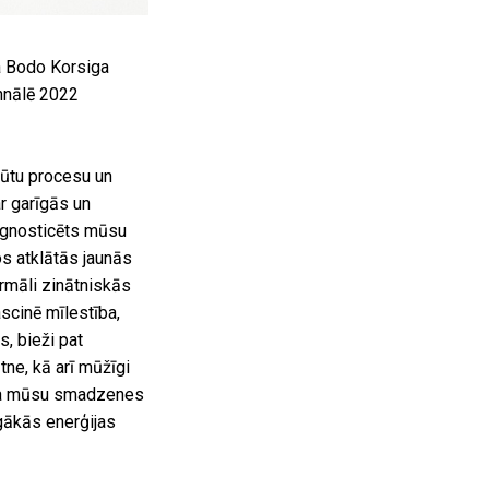
a Bodo Korsiga
nnālē 2022
ūtu procesu un
ar garīgās un
iagnosticēts mūsu
s atklātās jaunās
rmāli zinātniskās
ascinē mīlestība,
s, bieži pat
tne, kā arī mūžīgi
dara mūsu smadzenes
īgākās enerģijas