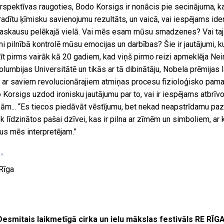
spektīvas raugoties, Bodo Korsigs ir nonācis pie secinājuma, ka
dītu ķīmisku savienojumu rezultāts, un vaicā, vai iespējams iden
askausu pelēkajā vielā. Vai mēs esam mūsu smadzenes? Vai tajā
i pilnībā kontrolē mūsu emocijas un darbības? Šie ir jautājumi, 
tīt pirms vairāk kā 20 gadiem, kad viņš pirmo reizi apmeklēja Nei
lumbijas Universitātē un tikās ar tā dibinātāju, Nobela prēmijas l
 ar saviem revolucionārajiem atmiņas procesu fizioloģisko pama
orsigs uzdod ironisku jautājumu par to, vai ir iespējams atbrīvo
m... “Es tiecos piedāvāt vēstījumu, bet nekad neapstrīdamu paz
rāk līdzinātos pašai dzīvei, kas ir pilna ar zīmēm un simboliem, a
us mēs interpretējam.”
”
 Rīga
Desmitais laikmetīgā cirka un ielu mākslas festivāls RE RĪGA