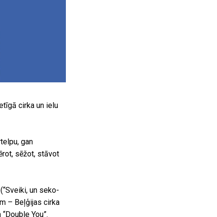
tīgā cirka un ielu
rtelpu, gan
rot, sēžot, stāvot
(“Sveiki, un seko-
m – Beļģijas cirka
 “Double You”.