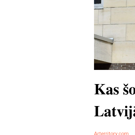
Kas šo
Latvij
Arterritory.com