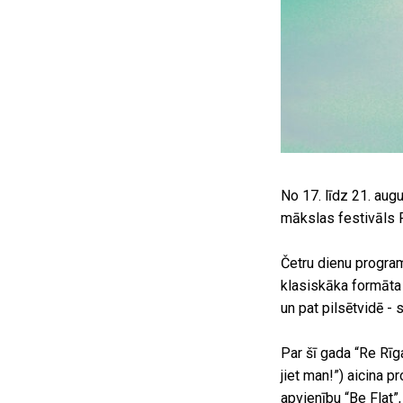
No 17. līdz 21. aug
mākslas festivāls 
Četru dienu programm
klasiskāka formāta 
un pat pilsētvidē - 
Par šī gada “Re Rīg
jiet man!”) aicina 
apvienību “Be Flat