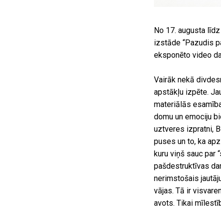
No 17. augusta līd
izstāde “Pazudis p
eksponēto video dar
Vairāk nekā divdes
apstākļu izpēte. Ja
materiālās esamība
domu un emociju bi
uztveres izpratni, 
puses un to, ka apzi
kuru viņš sauc par “
pašdestruktīvas dar
nerimstošais jautāj
vājas. Tā ir visvare
avots. Tikai mīlestī