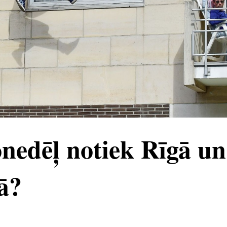
nedēļ notiek Rīgā un
ā?