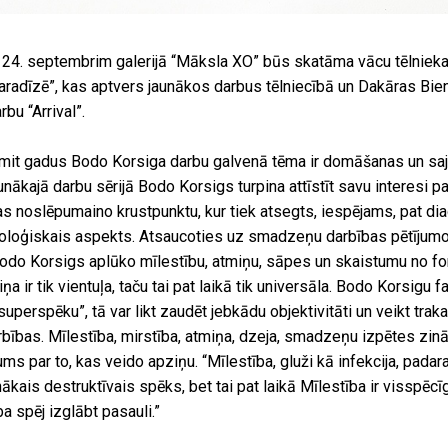
z 24. septembrim galerijā “Māksla XO” būs skatāma vācu tēlniek
aradīzē”, kas aptvers jaunākos darbus tēlniecībā un Dakāras Bie
bu “Arrival”.
mit gadus Bodo Korsiga darbu galvenā tēma ir domāšanas un saj
unākajā darbu sērijā Bodo Korsigs turpina attīstīt savu interesi p
s noslēpumaino krustpunktu, kur tiek atsegts, iespējams, pat d
oloģiskais aspekts. Atsaucoties uz smadzeņu darbības pētījumo
Bodo Korsigs aplūko mīlestību, atmiņu, sāpes un skaistumu no fo
ņa ir tik vientuļa, taču tai pat laikā tik universāla. Bodo Korsigu f
superspēku”, tā var likt zaudēt jebkādu objektivitāti un veikt traka
bības. Mīlestība, mirstība, atmiņa, dzeja, smadzeņu izpētes zinā
ums par to, kas veido apziņu. “Mīlestība, gluži kā infekcija, pa
nākais destruktīvais spēks, bet tai pat laikā Mīlestība ir visspēc
ba spēj izglābt pasauli.”