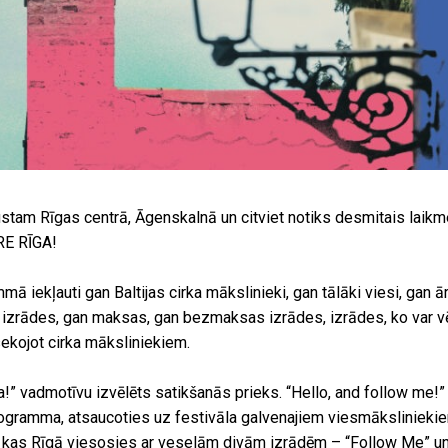
ustam Rīgas centrā, Āgenskalnā un citviet notiks desmitais laikme
RE RĪGA!
ā iekļauti gan Baltijas cirka mākslinieki, gan tālāki viesi, gan ā
izrādes, gan maksas, gan bezmaksas izrādes, izrādes, ko var vē
sekojot cirka māksliniekiem.
a!” vadmotīvu izvēlēts satikšanās prieks. “Hello, and follow me!” 
programma, atsaucoties uz festivāla galvenajiem viesmāksliniekie
”, kas Rīgā viesosies ar veselām divām izrādēm – “Follow Me” un