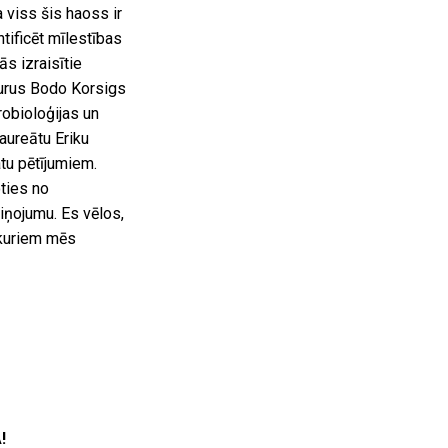
 viss šis haoss ir
tificēt mīlestības
s izraisītie
kurus Bodo Korsigs
robioloģijas un
aureātu Eriku
tu pētījumiem.
ties no
iņojumu. Es vēlos,
r kuriem mēs
!