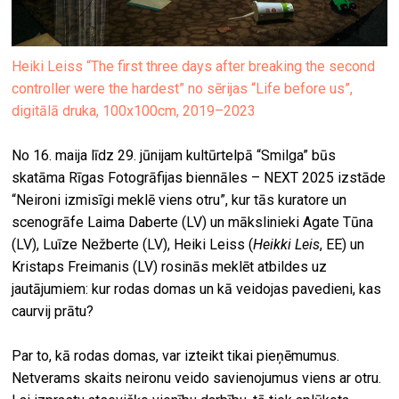
Heiki Leiss “The first three days after breaking the second
controller were the hardest” no sērijas “Life before us”,
digitālā druka, 100x100cm, 2019–2023
No 16. maija līdz 29. jūnijam kultūrtelpā “Smilga” būs
skatāma Rīgas Fotogrāfijas biennāles – NEXT 2025 izstāde
“Neironi izmisīgi meklē viens otru”, kur tās kuratore un
scenogrāfe Laima Daberte (LV) un mākslinieki Agate Tūna
(LV), Luīze Nežberte (LV), Heiki Leiss (
Heikki Leis
, EE) un
Kristaps Freimanis (LV) rosinās meklēt atbildes uz
jautājumiem: kur rodas domas un kā veidojas pavedieni, kas
caurvij prātu?
Par to, kā rodas domas, var izteikt tikai pieņēmumus.
Netverams skaits neironu veido savienojumus viens ar otru.