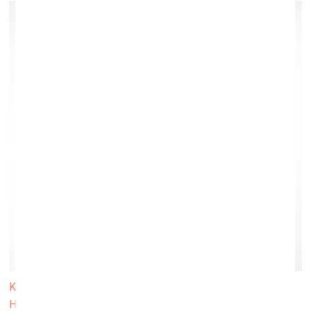
Kliņģerīte. 2025, akrila sveķi, krāsas pigments, D-103 cm,
H-9 cm