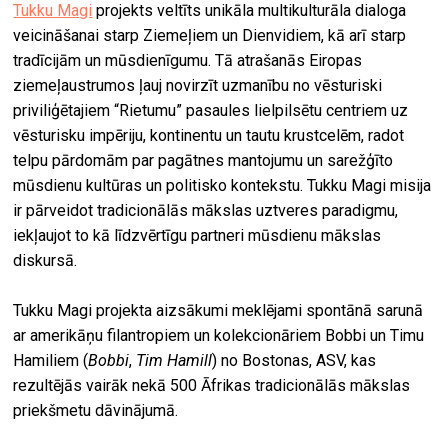
Tukku Magi
projekts veltīts unikāla multikulturāla dialoga
veicināšanai starp Ziemeļiem un Dienvidiem, kā arī starp
tradīcijām un mūsdienīgumu. Tā atrašanās Eiropas
ziemeļaustrumos ļauj novirzīt uzmanību no vēsturiski
priviliģētajiem “Rietumu” pasaules lielpilsētu centriem uz
vēsturisku impēriju, kontinentu un tautu krustcelēm, radot
telpu pārdomām par pagātnes mantojumu un sarežģīto
mūsdienu kultūras un politisko kontekstu. Tukku Magi misija
ir pārveidot tradicionālās mākslas uztveres paradigmu,
iekļaujot to kā līdzvērtīgu partneri mūsdienu mākslas
diskursā.
Tukku Magi projekta aizsākumi meklējami spontānā sarunā
ar amerikāņu filantropiem un kolekcionāriem Bobbi un Timu
Hamiliem (
Bobbi
,
Tim Hamill
) no Bostonas, ASV, kas
rezultējās vairāk nekā 500 Āfrikas tradicionālās mākslas
priekšmetu dāvinājumā.