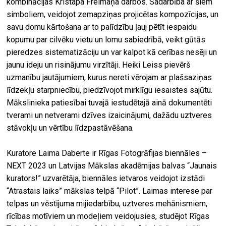
kombinācijas Kristapa Freimaņa darbos. Sadarbība ar šiem
simboliem, veidojot zemapziņas projicētas kompozīcijas, un
savu domu kārtošana ar to palīdzību ļauj pētīt iespaidu
kopumu par cilvēku vietu un lomu sabiedrībā, veikt gūtās
pieredzes sistematizāciju un var kalpot kā cerības nesēji un
jaunu ideju un risinājumu virzītāji. Heiki Leiss pievērš
uzmanību jautājumiem, kurus nereti vērojam ar plašsaziņas
līdzekļu starpniecību, piedzīvojot mirklīgu iesaistes sajūtu.
Mākslinieka patiesībai tuvajā iestudētajā ainā dokumentēti
tverami un netverami dzīves izaicinājumi, dažādu uztveres
stāvokļu un vērtību līdzpastāvēšana.
Kuratore Laima Daberte ir Rīgas Fotogrāfijas biennāles –
NEXT 2023 un Latvijas Mākslas akadēmijas balvas “Jaunais
kurators!” uzvarētāja, biennāles ietvaros veidojot izstādi
“Atrastais laiks” mākslas telpā “Pilot”. Laimas interese par
telpas un vēstījuma mijiedarbību, uztveres mehānismiem,
rīcības motīviem un modeļiem veidojusies, studējot Rīgas