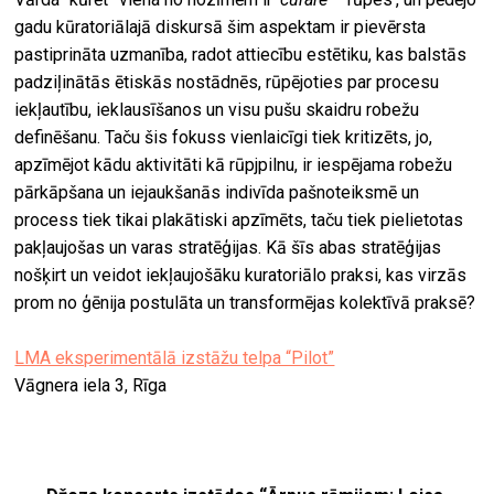
gadu kūratoriālajā diskursā šim aspektam ir pievērsta
pastiprināta uzmanība, radot attiecību estētiku, kas balstās
padziļinātās ētiskās nostādnēs, rūpējoties par procesu
iekļautību, ieklausīšanos un visu pušu skaidru robežu
definēšanu. Taču šis fokuss vienlaicīgi tiek kritizēts, jo,
apzīmējot kādu aktivitāti kā rūpjpilnu, ir iespējama robežu
pārkāpšana un iejaukšanās indivīda pašnoteiksmē un
process tiek tikai plakātiski apzīmēts, taču tiek pielietotas
pakļaujošas un varas stratēģijas. Kā šīs abas stratēģijas
nošķirt un veidot iekļaujošāku kuratoriālo praksi, kas virzās
prom no ģēnija postulāta un transformējas kolektīvā praksē?
LMA eksperimentālā izstāžu telpa “Pilot”
Vāgnera iela 3, Rīga