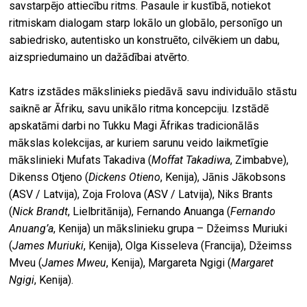
savstarpējo attiecību ritms. Pasaule ir kustībā, notiekot
ritmiskam dialogam starp lokālo un globālo, personīgo un
sabiedrisko, autentisko un konstruēto, cilvēkiem un dabu,
aizspriedumaino un dažādībai atvērto.
Katrs izstādes mākslinieks piedāvā savu individuālo stāstu
saiknē ar Āfriku, savu unikālo ritma koncepciju. Izstādē
apskatāmi darbi no Tukku Magi Āfrikas tradicionālās
mākslas kolekcijas, ar kuriem sarunu veido laikmetīgie
mākslinieki Mufats Takadiva (
Moffat Takadiwa
, Zimbabve),
Dikenss Otjeno (
Dickens Otieno
, Kenija), Jānis Jākobsons
(ASV / Latvija), Zoja Frolova (ASV / Latvija), Niks Brants
(
Nick Brandt
, Lielbritānija), Fernando Anuanga (
Fernando
Anuang’a
, Kenija) un mākslinieku grupa – Džeimss Muriuki
(
James Muriuki
, Kenija), Olga Kisseleva (Francija), Džeimss
Mveu (
James Mweu
, Kenija), Margareta Ngigi (
Margaret
Ngigi
, Kenija).