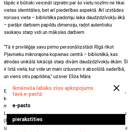
tāpēc ir būtiski veicināt izpratni par šo vietu nozīmi ne tikai
vietas identitātes, bet arī piederības aspektā. Arī izstādes
norises vieta – bibliotēka padomju laika daudzdzīvokļu ēkā
– piešķir darbiem papildu dimensiju, radot autentisku
saskaņu starp vidi un mākslas darbiem.
“Tā ir privilēģija savu pirmo personālizstādi Rīgā rīkot
Pļavnieku mikrorajona kopienas centrā – bibliotēkā, kas
atrodas unikālā lokācijā starp divām daudzdzīvokļu ēkām. Šī
ir īstā vieta, kur vide un mani izšuvumi ir absolūtā saderībā,
un viens otru papildina,” uzsver Elīza Māra.
Elīza Māra ir laikmetīgā izšuvuma māksliniece un dizainere,
kura savā daiļradē apvieno vizuālo mākslu un kultūras
mantojuma interpretācijas. Viņa ir pirmā māksliniece no
Latvijas, kura absolvējusi prestižo Karalisko Rokdarbu skolu
(Royal School of Needlework) Londonā ar bakalaura grādu
izšūšanā ar roku. Kopš studiju pabeigšanas Elīza ir attīstījusi