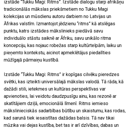
izstāde “Tukku Magi: Ritms”. Izstāde dialogu starp afrikāņu
tradicionālās mākslas priekšmetiem no Tukku Magi
kolekcijas un mūsdienu autoru darbiem no Latvijas un
Āfrikas valstīm. Izmantojot jēdzienu “ritms” kā atslēgas
punktu, katrs izstādes mākslinieks piedāvā savu
individuālo stāstu saiknē ar Āfriku, savu unikālo ritma
koncepciju, kas nojauc robežas starp kultūrtelpām, laiku un
pieņemto kontekstu, aicinot apmeklētājus piedalīties
mūžīgajā pārmaiņu kustībā.
Izstāde “Tukku Magi: Ritms” ir kopīgas cilvēku pieredzes
svētki, kas izteikti universālajā mākslas valodā. Tā rāda, kā
dažādi stili, ietekmes un kultūras perspektīvas var
apvienoties, lai veidotu daudzpusīgu ainu, kas rezonē ar
skatītājiem dziļā, emocionālā līmenī. Ritms iemieso
mākslinieciskās sadarbības būtību un skaistumu, kas rodas,
kad sarunā tiek iesaistītas dažādas balsis. Tā nav tikai
mūzika vai dejas kustība, bet tas ir arī dzīvības, dabas un