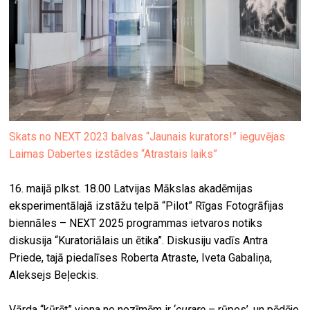
Skats no NEXT 2023 balvas “Jaunais kurators!” ieguvējas
Laimas Dabertes izstādes “Atrastais laiks”
16. maijā plkst. 18.00 Latvijas Mākslas akadēmijas
eksperimentālajā izstāžu telpā “Pilot” Rīgas Fotogrāfijas
biennāles – NEXT 2025 programmas ietvaros notiks
diskusija “Kuratoriālais un ētika”. Diskusiju vadīs Antra
Priede, tajā piedalīses Roberta Atraste, Iveta Gabaliņa,
Aleksejs Beļeckis.
Vārda “kūrēt” viena no nozīmēm ir ‘
curare
– rūpes’, un pēdējo