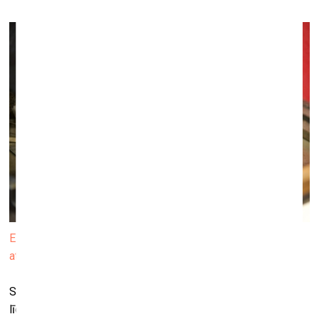
Ezell pašrocīgi veido katru iespieddarbu, pielāgojot burtus,
atstarpes un formas. Foto: Robert Sawa
Sabiles Mākslas, kultūras un tūrisma centrā no 15. maija
līdz 15. jūlijam norisināsies emet ezell (ASV) laikmetīgās