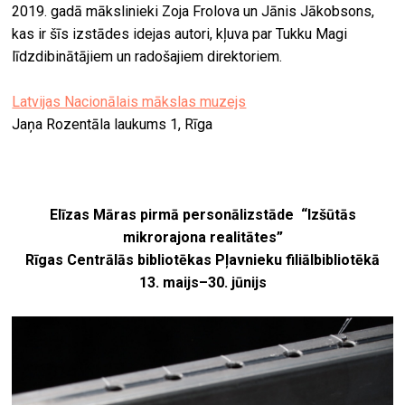
2019. gadā mākslinieki Zoja Frolova un Jānis Jākobsons,
kas ir šīs izstādes idejas autori, kļuva par Tukku Magi
līdzdibinātājiem un radošajiem direktoriem.
Latvijas Nacionālais mākslas muzejs
Jaņa Rozentāla laukums 1, Rīga
Elīzas Māras pirmā personālizstāde “Izšūtās
mikrorajona realitātes”
Rīgas Centrālās bibliotēkas Pļavnieku filiālbibliotēkā
13. maijs
–
30. jūnijs