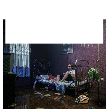
Kultūrtelpā “Smilga”
16. maijs–29. jūnijs