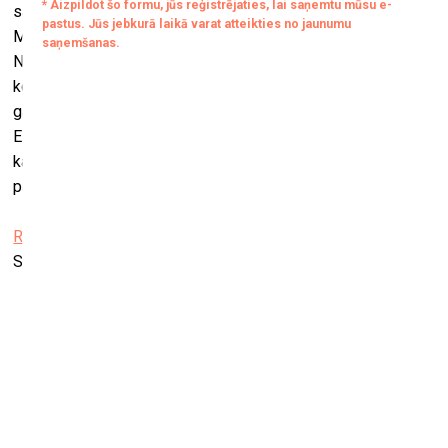
savu radošo praksi Latvijā, dibinot zīmolu “studio Elīza
Māra” un aktīvi darbojas kā māksliniece un pasniedzēja.
Nozīmīgākie viņas līdzšinējie projekti ietver Līgo karoga
kopijas izveidi Dziesmu svētku 150. gadadienai un drīzumā
gaidāmo mākslas rezidenci Tokijā “Expo 2025” ietvaros.
Elīza ir uzņemta Mikelangelo fonda Homo Faber ceļvedī,
kas izceļ izcilākos amatniecības un dizaina pārstāvjus
pasaulē.
Rīgas Centrālās bibliotēkas Pļavnieku filiālbibliotēka
Salnas iela 8, Rīga
Lienes Mackus personālizstāde “Silta pļava”
Māksla XO galerijā
15. maijs–28. jūnijs