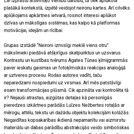
Lai izprastu atsevišķo vienību darbību, tā tiek aplūkota
plašākā kontekstā, izpētē veidojot neironu kartes. Arī cilvēks
aplūkojams apkārtnes ietvarā, rosinot interesi aplūkot
dzīvas un mākslīgas sistēmas, kas kalpo kā platformas
motivācijai, idejām un rīcībai.
Grupas izstādē “Neironi izmisīgi meklē viens otru”
mākslinieki piedāvā atšķirīgus skatpunktus un uzsvarus.
Kontrastu un kustības tvērums Agates Tūnas ķīmijgrammās
paver ieskatu gaismas un fotoķīmiskās reakcijas analoģijā
ar uztveres procesu. Rodas autores vadīti, taču
neparedzami nospiedumi uz virsmas. Arī mēs patstāvīgi
esam transformācijas plūsmā. Cik apzināta vai kontrolēta tā
ir? Nejauši atrastas, aizgūtas detaļas kā personīgās
pieredzes izkārtnes parādās Luīzes Nežbertes rotaļās ar
mērogu, attēlu, tekstu un dažādu objektu kolekcijām kolāžās.
Negaidītas kopsakarības ikdienā nepamanītu vai aizmirstu
materiālu un dabas parādību abstrakcijās veido simboliskas