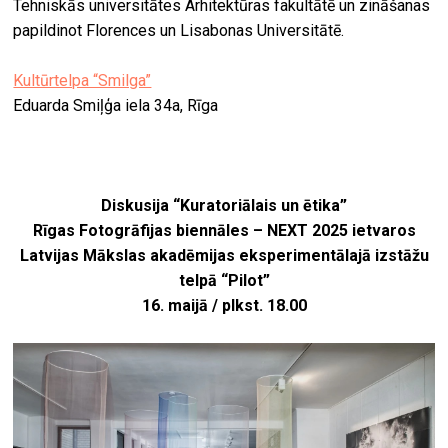
Tehniskās universitātes Arhitektūras fakultātē un zināšanas
papildinot Florences un Lisabonas Universitātē.
Kultūrtelpa “Smilga”
Eduarda Smiļģa iela 34a, Rīga
Diskusija “Kuratoriālais un ētika”
Rīgas Fotogrāfijas biennāles – NEXT 2025 ietvaros
Latvijas Mākslas akadēmijas eksperimentālajā izstāžu
telpā “Pilot”
16. maijā / plkst. 18.00