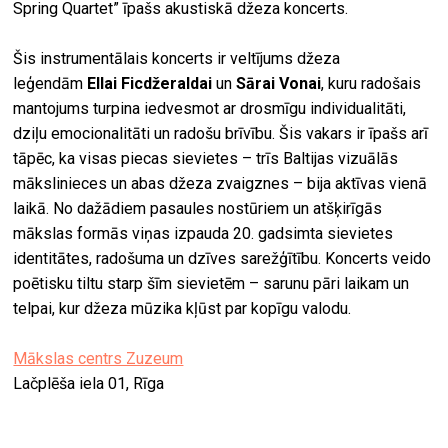
Spring Quartet” īpašs akustiskā džeza koncerts.
Šis instrumentālais koncerts ir veltījums džeza
leģendām
Ellai Ficdžeraldai
un
Sārai Vonai
, kuru radošais
mantojums turpina iedvesmot ar drosmīgu individualitāti,
dziļu emocionalitāti un radošu brīvību. Šis vakars ir īpašs arī
tāpēc, ka visas piecas sievietes – trīs Baltijas vizuālās
mākslinieces un abas džeza zvaigznes – bija aktīvas vienā
laikā. No dažādiem pasaules nostūriem un atšķirīgās
mākslas formās viņas izpauda 20. gadsimta sievietes
identitātes, radošuma un dzīves sarežģītību. Koncerts veido
poētisku tiltu starp šīm sievietēm – sarunu pāri laikam un
telpai, kur džeza mūzika kļūst par kopīgu valodu.
Mākslas centrs Zuzeum
Lačplēša iela 01, Rīga