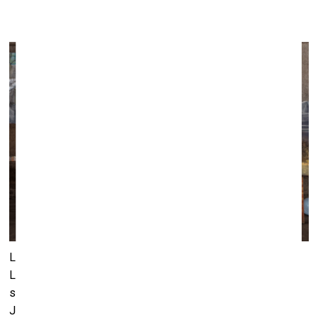
14. maijā
Liepājas Mūzikas, mākslas un dizaina vidusskola 14. maijā
Liepājas Jūrmalas parka teritorijā rīkos ikgadējo radošo
simpoziju “Māksla. Mūzika. Parks”. Trīs kilometrus garais
Jūrmalas parks – viens no lielākajiem stādītajiem parkiem