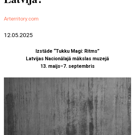
ekrā
spiri
Arterritory.com
by
arte
12.05.2025
gale
Izstāde “Tukku Magi: Ritms”
ener
Latvijas Nacionālajā mākslas muzejā
arte
13. maijs–7. septembris
izde
par
mu
meklēt