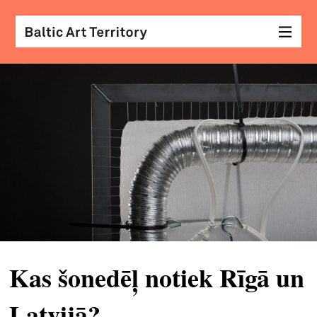
vizu
māk
sar
ar
kole
arhi
diza
&
Kas šonedēļ notiek Rīgā un
mod
skat
Latvijā?
&