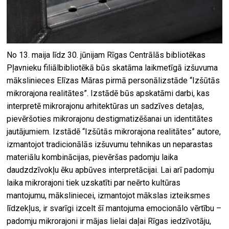
No 13. maija līdz 30. jūnijam Rīgas Centrālās bibliotēkas
Pļavnieku filiālbibliotēkā būs skatāma laikmetīgā izšuvuma
mākslinieces Elīzas Māras pirmā personālizstāde “Izšūtās
mikrorajona realitātes”. Izstādē būs apskatāmi darbi, kas
interpretē mikrorajonu arhitektūras un sadzīves detaļas,
pievēršoties mikrorajonu destigmatizēšanai un identitātes
jautājumiem. Izstādē “Izšūtās mikrorajona realitātes” autore,
izmantojot tradicionālās izšuvumu tehnikas un neparastas
materiālu kombinācijas, pievēršas padomju laika
daudzdzīvokļu ēku apbūves interpretācijai. Lai arī padomju
laika mikrorajoni tiek uzskatīti par neērto kultūras
mantojumu, māksliniecei, izmantojot mākslas izteiksmes
līdzekļus, ir svarīgi izcelt šī mantojuma emocionālo vērtību –
padomju mikrorajoni ir mājas lielai daļai Rīgas iedzīvotāju,