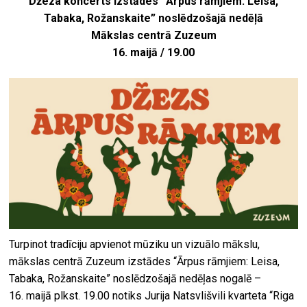
Džeza koncerts izstādes “Ārpus rāmjiem: Leisa,
Tabaka, Rožanskaite” noslēdzošajā nedēļā
Mākslas centrā Zuzeum
16. maijā / 19.00
Turpinot tradīciju apvienot mūziku un vizuālo mākslu,
mākslas centrā Zuzeum izstādes “Ārpus rāmjiem: Leisa,
Tabaka, Rožanskaite” noslēdzošajā nedēļas nogalē –
16. maijā plkst. 19.00 notiks Jurija Natsvlišvili kvarteta “Riga